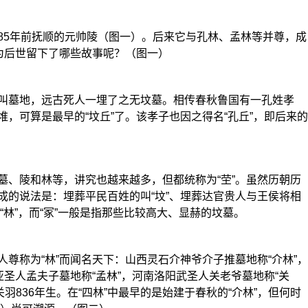
5年前抚顺的元帅陵（图一）。后来它与孔林、孟林等并尊，成
为后世留下了哪些故事呢？（图一）
墓地，远古死人一埋了之无坟墓。相传春秋鲁国有一孔姓孝
，可算是最早的“坟丘”了。该孝子也因之得名“孔丘”，即后来的
、陵和林等，讲究也越来越多，但都统称为“茔”。虽然历朝历
成的说法是：埋葬平民百姓的叫“坟”、埋葬达官贵人与王侯将相
叫“林”，而“冢”一般是指那些比较高大、显赫的坟墓。
称为“林”而闻名天下：山西灵石介神爷介子推墓地称“介林”，
亚圣人孟夫子墓地称“孟林”，河南洛阳武圣人关老爷墓地称“关
关羽836年生。在“四林”中最早的是始建于春秋的“介林”，但何时