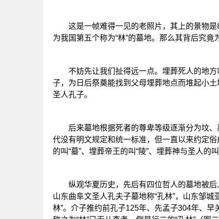
这是一帧难得一见的老照片，其上的景物是8
为我国第五个称为“林”的墓地。那么其背后究竟
不妨先让我们扯得远一点。埋葬死人的地方叫
子，为日后祭奠能找到父母埋葬地点而堆起小土堆
圣人孔子。
后来墓地根据死者的尊卑等级逐渐分为坟、墓
代没有明文规定和统一标准，但一直以来约定俗
的叫“墓”、埋葬帝王的叫“陵”、埋葬神与圣人的
纵观华夏历史，先后有四位哲人的墓地被后人尊
山东曲阜文圣人孔夫子墓地称“孔林”，山东邹城
林”。介子推约前孔子125年、先孟子304年、早