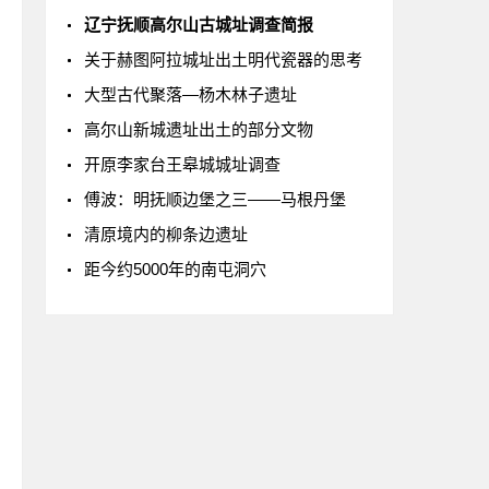
辽宁抚顺高尔山古城址调查简报
关于赫图阿拉城址出土明代瓷器的思考
大型古代聚落—杨木林子遗址
高尔山新城遗址出土的部分文物
开原李家台王皋城城址调查
傅波：明抚顺边堡之三——马根丹堡
清原境内的柳条边遗址
距今约5000年的南屯洞穴