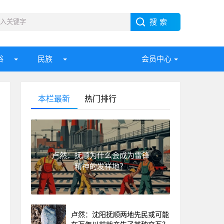
俗
民族
会员中心
本栏最新
热门排行
卢然：抚顺为什么会成为雷锋
精神的发祥地？
卢然：沈阳抚顺两地先民或可能