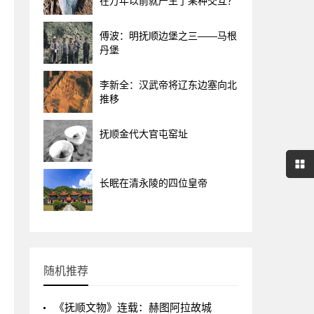
在万年以前就产生了某种交互？
傅波：明抚顺边堡之三——马根
丹堡
李新全：汉武帝将辽东边塞向北
推移
抚顺金代大官屯窑址
长眠在清永陵的四位皇帝
随机推荐
《抚顺文物》连载：赫图阿拉故城