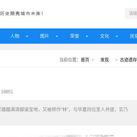
人物
图片
荣誉
文化
民
当前位置：
首页
>
发现
>
古迹遗存
16851
雄踞满清御道宝地，又被称作“林”，与华夏四位圣人并提，实乃