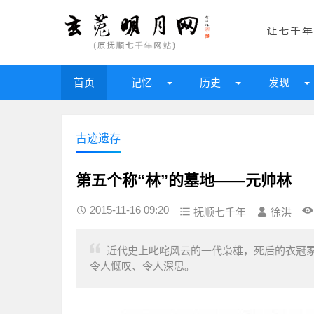
首页
记忆
历史
发现
古迹遗存
第五个称“林”的墓地——元帅林
2015-11-16 09:20
抚顺七千年
徐洪
近代史上叱咤风云的一代枭雄，死后的衣冠冢
令人慨叹、令人深思。