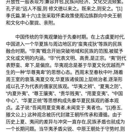
开放性一般表现为:兼容并包,民族间经济、文化交流频繁。
孔子说:“远人不服,则 修文德以来之。既来之,则安之。”[1]
季氏篇,第十六)主张采取怀柔政策使周边族群向中央王朝
和文化中心聚拢、亲附。
中国传统的华夷观肇始于先秦时期。在上古虞夏时代,
中国进入一个华夏族与周边地区的“蛮夷戎狄”等族的民族
融合时期。“华夷”概念开始突破地域和民族的范围,被赋予
文化或文明的内涵。“华”代表文明、高贵,是正宗。“夷”则代
表野蛮、卑下,是偏庶。华夷观念是基于华夏文化优越而产
生的一种“华尊夷卑”的思想心态。西周末至春秋中叶,随着
周王室的衰落,夷夏交攻,华夏族诸侯国上层统治者,逐渐形
成以孔子为代表的儒家民族观。“华夷之辨”、“夏夷之防”、
“内夏外夷”、“尊王攘夷”、“贵华贱夷”、“用夏变夷”、“中国
中心”、“华夏正统”等思想构成先秦华夏民族观的基本观
点。孟子说:“吾闻用夏变夷者,未闻变于 夷者也。”[1]卷五,
滕文公上) 这种观念被历代封建王朝所传承和遵循。由于
历史上夏、夷间的差异与冲突一直存在,民族矛盾也就成为
一个长期问题。当华夷矛盾尖锐、中原王朝处于守势时,则