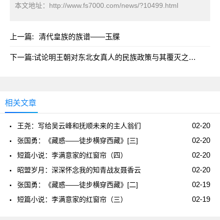
本文地址：
http://www.fs7000.com/news/?10499.html
上一篇:
清代皇族的族谱——玉牒
下一篇:
试论明王朝对东北女真人的民族政策与其覆灭之关系
相关文章
02-20
王尧：写给吴云峰和抚顺未来的主人翁们
02-20
张国勇：《藏惑——徒步横穿西藏》[三]
02-20
短篇小说：李满意家的红窗帘（四）
02-20
昭盟岁月：深深怀念我的知青战友聂香云
02-19
张国勇：《藏惑——徒步横穿西藏》[二]
02-19
短篇小说：李满意家的红窗帘（三）