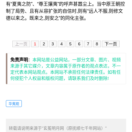
有“夏夷之防”、“尊王攘夷”的呼声甚嚣尘上。当中原王朝控
制了局势、且有从容扩张的自信时,则有“远人不服,则修文
德以来之。既来之,则安之”的同化主张。
上一页
1
2
3
4
5
6
7
8
下一页
免责声明
：
本网站是公益网站，一部分文章、图片、视频
来源于其它媒介，文章内容属于原作者的观点表达，不一
定代表本网站观点。本网站不承担任何法律责任。如有任
何侵犯个人权益和版权问题，请联系我们及时删除!
华夷观
转载请说明来源于"玄菟明月网（原抚顺七千年网站）"