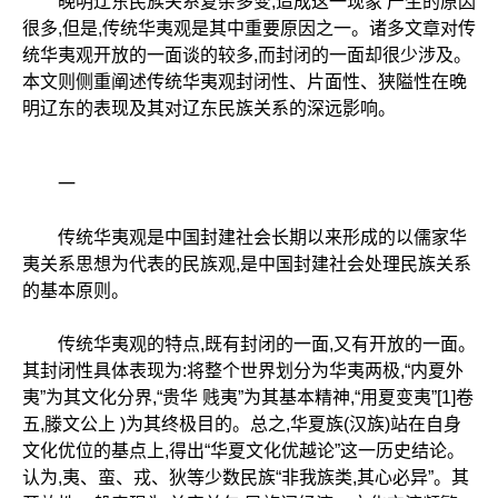
晚明辽东民族关系复杂多变,造成这一现象 产生的原因
很多,但是,传统华夷观是其中重要原因之一。诸多文章对传
统华夷观开放的一面谈的较多,而封闭的一面却很少涉及。
本文则侧重阐述传统华夷观封闭性、片面性、狭隘性在晚
明辽东的表现及其对辽东民族关系的深远影响。
一
传统华夷观是中国封建社会长期以来形成的以儒家华
夷关系思想为代表的民族观,是中国封建社会处理民族关系
的基本原则。
传统华夷观的特点,既有封闭的一面,又有开放的一面。
其封闭性具体表现为:将整个世界划分为华夷两极,“内夏外
夷”为其文化分界,“贵华 贱夷”为其基本精神,“用夏变夷”[1]卷
五,滕文公上 )为其终极目的。总之,华夏族(汉族)站在自身
文化优位的基点上,得出“华夏文化优越论”这一历史结论。
认为,夷、蛮、戎、狄等少数民族“非我族类,其心必异”。其