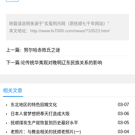
转载请说明来源于"玄菟明月网（原抚顺七千年网站）"
本文地址：
http://www.fs7000.com/news/?10523.html
上一篇:
努尔哈赤姓氏之谜
下一篇:
论传统华夷观对晚明辽东民族关系的影响
相关文章
03-07
东北地区的特色招幌文化
03-06
日本人曾梦想把奉天打造成大阪
03-05
抚顺煤炭生产就恢复到历史最好水平
03-04
老照片：与教会相关的抚顺老照片(一)