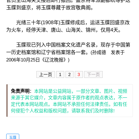
官员至山海关交接后即行撤回。盛京将军派副都统等护送
玉牒到盛京，将玉牒尊藏于故宫敬典阁。
光绪三十年(1908年)玉牒修成后，运送玉牒回盛京改
为火车，经停天津、唐山、山海关、锦州，仅用4天。
玉牒现已列入中国档案文化遗产名录，现存于中国第
一历史档案馆和辽宁省档案馆各一套。
(孙成德 发表于
2006年10月25日《辽沈晚报》)
上一页
1
2
3
下一页
免责声明
：
本网站是公益网站，一部分文章、图片、视频
来源于其它媒介，文章内容属于原作者的观点表达，不一
定代表本网站观点。本网站不承担任何法律责任。如有任
何侵犯个人权益和版权问题，请联系我们及时删除!
玉牒