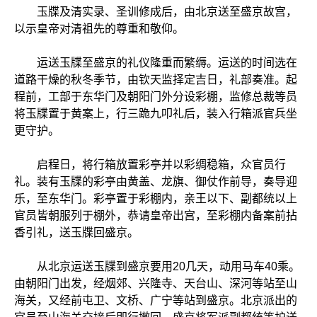
玉牒及清实录、圣训修成后，由北京送至盛京故宫，
以示皇帝对清祖先的尊重和敬仰。
运送玉牒至盛京的礼仪隆重而繁缛。运送的时间选在
道路干燥的秋冬季节，由钦天监择定吉日，礼部奏准。起
程前，工部于东华门及朝阳门外分设彩棚，监修总裁等员
将玉牒置于黄案上，行三跪九叩礼后，装入行箱派官兵坐
更守护。
启程日，将行箱放置彩亭并以彩绸稳箱，众官员行
礼。装有玉牒的彩亭由黄盖、龙旗、御仗作前导，奏导迎
乐，至东华门。彩亭置于彩棚内，亲王以下、副都统以上
官员皆朝服列于棚外，恭请皇帝出宫，至彩棚内备案前拈
香引礼，送玉牒回盛京。
从北京运送玉牒到盛京要用20几天，动用马车40乘。
由朝阳门出发，经烟郊、兴隆寺、天台山、深河等站至山
海关，又经前屯卫、文桥、广宁等站到盛京。北京派出的