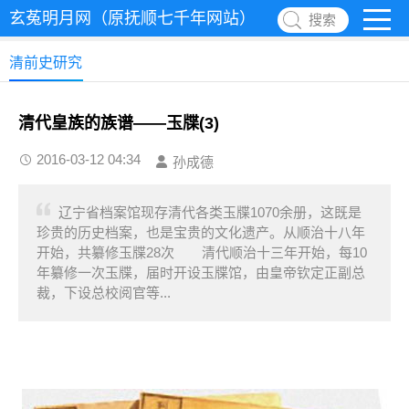
玄菟明月网（原抚顺七千年网站）
搜索
清前史研究
清代皇族的族谱——玉牒(3)
2016-03-12 04:34
孙成德
辽宁省档案馆现存清代各类玉牒1070余册，这既是
珍贵的历史档案，也是宝贵的文化遗产。从顺治十八年
开始，共纂修玉牒28次 清代顺治十三年开始，每10
年纂修一次玉牒，届时开设玉牒馆，由皇帝钦定正副总
裁，下设总校阅官等...