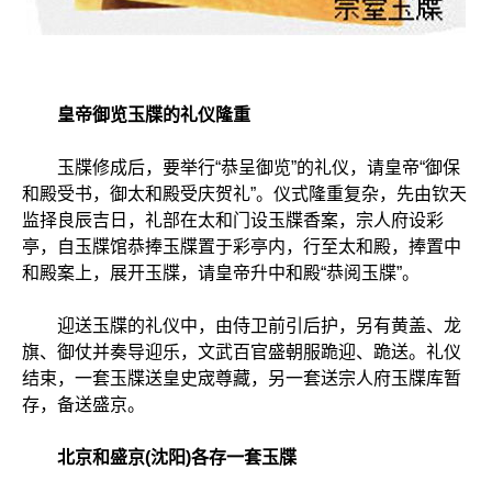
皇帝御览玉牒的礼仪隆重
玉牒修成后，要举行“恭呈御览”的礼仪，请皇帝“御保
和殿受书，御太和殿受庆贺礼”。仪式隆重复杂，先由钦天
监择良辰吉日，礼部在太和门设玉牒香案，宗人府设彩
亭，自玉牒馆恭捧玉牒置于彩亭内，行至太和殿，捧置中
和殿案上，展开玉牒，请皇帝升中和殿“恭阅玉牒”。
迎送玉牒的礼仪中，由侍卫前引后护，另有黄盖、龙
旗、御仗并奏导迎乐，文武百官盛朝服跪迎、跪送。礼仪
结束，一套玉牒送皇史宬尊藏，另一套送宗人府玉牒库暂
存，备送盛京。
北京和盛京(沈阳)各存一套玉牒