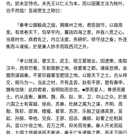
也。犹未足恃也。夫先王以仁义为本，而以固塞文法为枝叶，
岂不然哉！吾闻贾生之称曰：
「秦孝公据殽函之固，拥雍州之地，君臣固守，以窥周
室。有席卷天下，包举宇内，囊括四海之意，并吞八荒之心。
当是时也，商君佐之，内立法度，务耕织，修守战之备；外连
衡而斗诸侯。於是秦人拱手而取西河之外。
「孝公既没，惠文王、武王、昭王蒙故业，因遗策，南取
汉中，西举巴蜀，东割膏腴之地，收要害之郡。诸侯恐惧，会
盟而谋弱秦。不爱珍器重宝肥饶之地，以致天下之士。合从缔
交，相与为一。当此之时，齐有孟尝，赵有平原，楚有春申，
魏有信陵：此四君者，皆明知而忠信，■厚而爱人，尊贤而重
士。约从连衡，兼韩、魏、燕、赵、宋、卫、中山之众。於是
六国之士有甯越、徐尚、苏秦、杜赫之属为之谋，齐明、周
勣、陈轸、邵滑、楼缓、翟景、苏厉、乐毅之徒通其意，吴
起、孙膑、带他、兒良、王廖、田忌、廉颇、赵奢之伦制其
兵。尝以什倍之地，百万之师，仰关而攻秦。秦人开关而延
敌，九国之师遁逃而不敢进。秦无亡矢遗镞之费，而天下固已