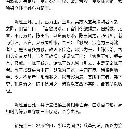
君黥布之兵相收，复击秦左右校，破之青波，复以陈为楚。会
项梁立怀王孙心为楚王。
陈胜王凡六月。已为王，王陈。其故人尝与庸耕者闻之，
之陈，扣宫门曰：「吾欲见涉。」宫门令欲缚之。自辩数，乃
置，不肯为通。陈王出，遮道而呼涉。陈王闻之，乃召见，载
与俱归。入宫，见殿屋帷帐，客曰：「夥颐！涉之为王沈沈
者！」楚人谓多为夥，故天下传之，夥涉为王，由陈涉始。客
出入愈益发舒，言陈王故情。或说陈王曰：「客愚无知，颛妄
言，轻威。」陈王斩之。诸陈王故人皆自引去，由是无亲陈王
者。陈王以硃房为中正，胡武为司过，主司群臣。诸将徇地，
至，令之不是者，系而罪之，以苛察为忠。其所不善者，弗下
吏，辄自治之。陈王信用之。诸将以其故不亲附，此其所以败
也。
陈胜虽已死，其所置遣侯王将相竟亡秦，由涉首事也。高
祖时为陈涉置守冢三十家砀，至今血食。
褚先生曰：地形险阻，所以为固也；兵革刑法，所以为治