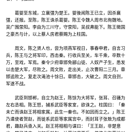
葛婴至东城，立襄彊为楚王。婴後闻陈王已立，因杀襄
彊，还报。至陈，陈王诛杀葛婴。陈王令魏人周市北徇魏地。
吴广围荥阳。李由为三川守，守荥阳，吴叔弗能下。陈王徵国
之豪杰与计，以上蔡人房君蔡赐为上柱国。
周文，陈之贤人也，尝为项燕军视日，事春申君，自言习
兵，陈王与之将军印，西击秦。行收兵至关，车千乘，卒数十
万，至戏，军焉。秦令少府章邯免郦山徒、人奴产子生，悉发
以击楚大军，尽败之。周文败，走出关，止次曹阳二三月。章
邯追败之，复走次渑池十馀日。章邯击，大破之。周文自刭，
军遂不战。
武臣到邯郸，自立为赵王，陈馀为大将军，张耳、召骚为
左右丞相。陈王怒，捕系武臣等家室，欲诛之。柱国曰：「秦
未亡而诛赵王将相家属，此生一秦也。不如因而立之。」陈王
乃遣使者贺赵，而徙系武臣等家属宫中，而封耳子张敖为成都
君，趣赵兵亟入关。赵王将相相与谋曰：「王王赵，非楚意