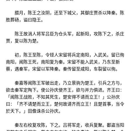
腊月，陈王之汝阴，还至下城父，其御庄贾杀以降秦。陈
胜葬砀，谥曰隐王。
陈王故涓人将军吕臣为仓头军，起新阳，攻陈下之，杀庄
贾，复以陈为楚。
初，陈王至陈，令铚人宋留将兵定南阳，入武关。留已徇
南阳，闻陈王死，南阳复为秦。宋留不能入武关，乃东至新
蔡，遇秦军，宋留以军降秦。秦传留至咸阳，车裂留以徇。
秦嘉等闻陈王军破出走，乃立景驹为楚王，引兵之方与，
欲击秦军定陶下。使公孙庆使齐王，欲与并力俱进。齐王曰：
「闻陈王战败，不知其死生，楚安得不请而立王！」公孙庆
曰：「齐不请楚而立王，楚何故请齐而立王！且楚首事，当令
於天下。」田儋诛杀公孙庆。
秦左右校复攻陈，下之。吕将军走，收兵复聚。鄱盗当阳