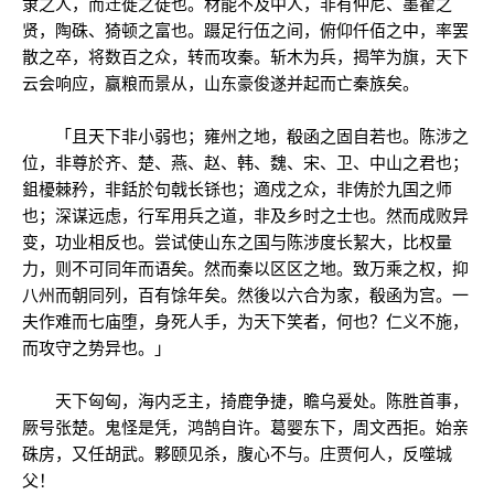
隶之人，而迁徙之徒也。材能不及中人，非有仲尼、墨翟之
贤，陶硃、猗顿之富也。蹑足行伍之间，俯仰仟佰之中，率罢
散之卒，将数百之众，转而攻秦。斩木为兵，揭竿为旗，天下
云会响应，赢粮而景从，山东豪俊遂并起而亡秦族矣。
「且天下非小弱也；雍州之地，殽函之固自若也。陈涉之
位，非尊於齐、楚、燕、赵、韩、魏、宋、卫、中山之君也；
鉏櫌棘矜，非銛於句戟长铩也；適戍之众，非俦於九国之师
也；深谋远虑，行军用兵之道，非及乡时之士也。然而成败异
变，功业相反也。尝试使山东之国与陈涉度长絜大，比权量
力，则不可同年而语矣。然而秦以区区之地。致万乘之权，抑
八州而朝同列，百有馀年矣。然後以六合为家，殽函为宫。一
夫作难而七庙堕，身死人手，为天下笑者，何也？仁义不施，
而攻守之势异也。」
天下匈匈，海内乏主，掎鹿争捷，瞻乌爰处。陈胜首事，
厥号张楚。鬼怪是凭，鸿鹄自许。葛婴东下，周文西拒。始亲
硃房，又任胡武。夥颐见杀，腹心不与。庄贾何人，反噬城
父！