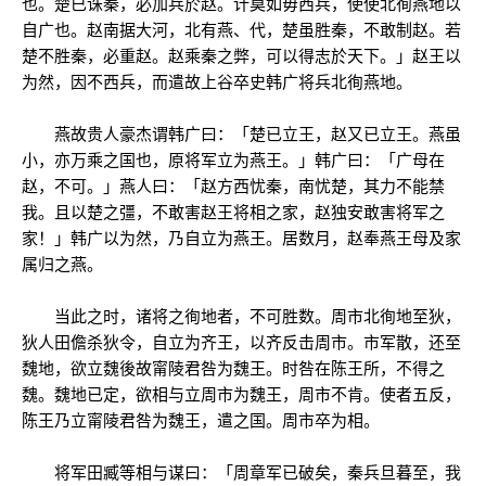
也。楚已诛秦，必加兵於赵。计莫如毋西兵，使使北徇燕地以
自广也。赵南据大河，北有燕、代，楚虽胜秦，不敢制赵。若
楚不胜秦，必重赵。赵乘秦之弊，可以得志於天下。」赵王以
为然，因不西兵，而遣故上谷卒史韩广将兵北徇燕地。
燕故贵人豪杰谓韩广曰：「楚已立王，赵又已立王。燕虽
小，亦万乘之国也，原将军立为燕王。」韩广曰：「广母在
赵，不可。」燕人曰：「赵方西忧秦，南忧楚，其力不能禁
我。且以楚之彊，不敢害赵王将相之家，赵独安敢害将军之
家！」韩广以为然，乃自立为燕王。居数月，赵奉燕王母及家
属归之燕。
当此之时，诸将之徇地者，不可胜数。周市北徇地至狄，
狄人田儋杀狄令，自立为齐王，以齐反击周市。市军散，还至
魏地，欲立魏後故甯陵君咎为魏王。时咎在陈王所，不得之
魏。魏地已定，欲相与立周市为魏王，周市不肯。使者五反，
陈王乃立甯陵君咎为魏王，遣之国。周市卒为相。
将军田臧等相与谋曰：「周章军已破矣，秦兵旦暮至，我