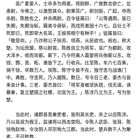
吴广素爱人，士卒多为用者。将尉醉，广故数言欲亡，忿
恚尉，令辱之，以激怒其众。尉果笞广。尉剑挺，广起，夺而
杀尉。陈胜佐之，并杀两尉。召令徒属曰：「公等遇雨，皆已
失期，失期当斩。藉弟令毋斩，而戍死者固十六七。且壮士不
死即已，死即举大名耳，王侯将相宁有种乎！」徒属皆曰：
「敬受命。」乃诈称公子扶苏、项燕，从民欲也。袒右，称大
楚。为坛而盟，祭以尉首。陈胜自立为将军，吴广为都尉。攻
大泽乡，收而攻蕲。蕲下，乃令符离人葛婴将兵徇蕲以东。攻
铚、酂、苦、柘、谯皆下之。行收兵。比至陈，车六七百乘，
骑千馀，卒数万人。攻陈，陈守令皆不在，独守丞与战谯门
中。弗胜，守丞死，乃入据陈。数日，号令召三老、豪杰与皆
来会计事。三老、豪杰皆曰：「将军身被坚执锐，伐无道，诛
暴秦，复立楚国之社稷，功宜为王。」陈涉乃立为王，号为张
楚。
当此时，诸郡县苦秦吏者，皆刑其长吏，杀之以应陈涉。
乃以吴叔为假王，监诸将以西击荥阳。令陈人武臣、张耳、陈
馀徇赵地，令汝阴人邓宗徇九江郡。当此时，楚兵数千人为聚
者，不可胜数。