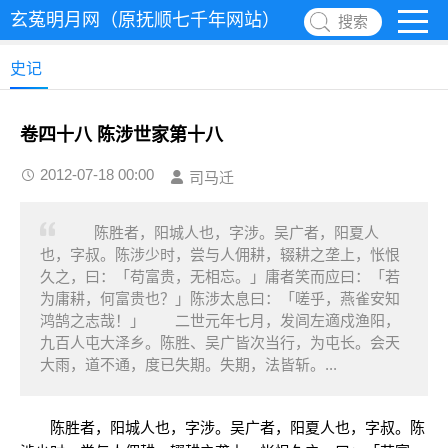
玄菟明月网（原抚顺七千年网站）
搜索
史记
卷四十八 陈涉世家第十八
2012-07-18 00:00
司马迁
陈胜者，阳城人也，字涉。吴广者，阳夏人
也，字叔。陈涉少时，尝与人佣耕，辍耕之垄上，怅恨
久之，曰：「苟富贵，无相忘。」庸者笑而应曰：「若
为庸耕，何富贵也？」陈涉太息曰：「嗟乎，燕雀安知
鸿鹄之志哉！」 二世元年七月，发闾左適戍渔阳，
九百人屯大泽乡。陈胜、吴广皆次当行，为屯长。会天
大雨，道不通，度已失期。失期，法皆斩。...
陈胜者，阳城人也，字涉。吴广者，阳夏人也，字叔。陈