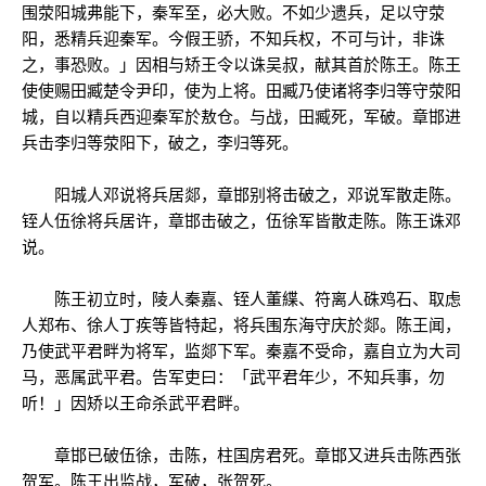
围荥阳城弗能下，秦军至，必大败。不如少遗兵，足以守荥
阳，悉精兵迎秦军。今假王骄，不知兵权，不可与计，非诛
之，事恐败。」因相与矫王令以诛吴叔，献其首於陈王。陈王
使使赐田臧楚令尹印，使为上将。田臧乃使诸将李归等守荥阳
城，自以精兵西迎秦军於敖仓。与战，田臧死，军破。章邯进
兵击李归等荥阳下，破之，李归等死。
阳城人邓说将兵居郯，章邯别将击破之，邓说军散走陈。
铚人伍徐将兵居许，章邯击破之，伍徐军皆散走陈。陈王诛邓
说。
陈王初立时，陵人秦嘉、铚人董緤、符离人硃鸡石、取虑
人郑布、徐人丁疾等皆特起，将兵围东海守庆於郯。陈王闻，
乃使武平君畔为将军，监郯下军。秦嘉不受命，嘉自立为大司
马，恶属武平君。告军吏曰：「武平君年少，不知兵事，勿
听！」因矫以王命杀武平君畔。
章邯已破伍徐，击陈，柱国房君死。章邯又进兵击陈西张
贺军。陈王出监战，军破，张贺死。