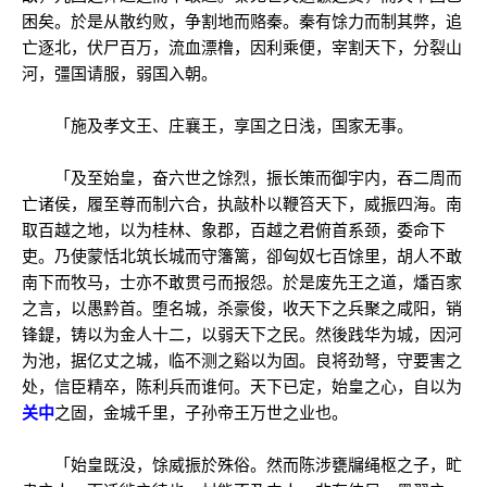
困矣。於是从散约败，争割地而赂秦。秦有馀力而制其弊，追
亡逐北，伏尸百万，流血漂橹，因利乘便，宰割天下，分裂山
河，彊国请服，弱国入朝。
「施及孝文王、庄襄王，享国之日浅，国家无事。
「及至始皇，奋六世之馀烈，振长策而御宇内，吞二周而
亡诸侯，履至尊而制六合，执敲朴以鞭笞天下，威振四海。南
取百越之地，以为桂林、象郡，百越之君俯首系颈，委命下
吏。乃使蒙恬北筑长城而守籓篱，卻匈奴七百馀里，胡人不敢
南下而牧马，士亦不敢贯弓而报怨。於是废先王之道，燔百家
之言，以愚黔首。堕名城，杀豪俊，收天下之兵聚之咸阳，销
锋鍉，铸以为金人十二，以弱天下之民。然後践华为城，因河
为池，据亿丈之城，临不测之谿以为固。良将劲弩，守要害之
处，信臣精卒，陈利兵而谁何。天下已定，始皇之心，自以为
关中
之固，金城千里，子孙帝王万世之业也。
「始皇既没，馀威振於殊俗。然而陈涉甕牖绳枢之子，甿