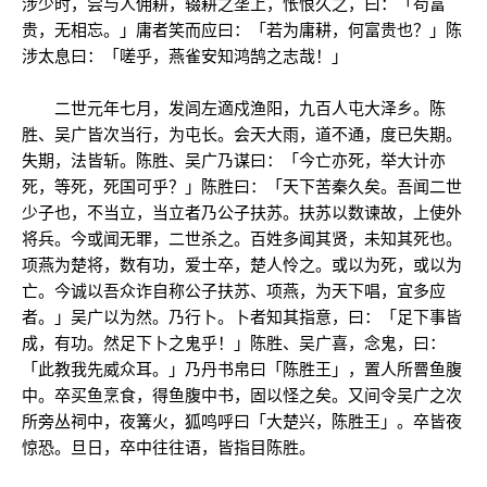
涉少时，尝与人佣耕，辍耕之垄上，怅恨久之，曰：「苟富
贵，无相忘。」庸者笑而应曰：「若为庸耕，何富贵也？」陈
涉太息曰：「嗟乎，燕雀安知鸿鹄之志哉！」
二世元年七月，发闾左適戍渔阳，九百人屯大泽乡。陈
胜、吴广皆次当行，为屯长。会天大雨，道不通，度已失期。
失期，法皆斩。陈胜、吴广乃谋曰：「今亡亦死，举大计亦
死，等死，死国可乎？」陈胜曰：「天下苦秦久矣。吾闻二世
少子也，不当立，当立者乃公子扶苏。扶苏以数谏故，上使外
将兵。今或闻无罪，二世杀之。百姓多闻其贤，未知其死也。
项燕为楚将，数有功，爱士卒，楚人怜之。或以为死，或以为
亡。今诚以吾众诈自称公子扶苏、项燕，为天下唱，宜多应
者。」吴广以为然。乃行卜。卜者知其指意，曰：「足下事皆
成，有功。然足下卜之鬼乎！」陈胜、吴广喜，念鬼，曰：
「此教我先威众耳。」乃丹书帛曰「陈胜王」，置人所罾鱼腹
中。卒买鱼烹食，得鱼腹中书，固以怪之矣。又间令吴广之次
所旁丛祠中，夜篝火，狐鸣呼曰「大楚兴，陈胜王」。卒皆夜
惊恐。旦日，卒中往往语，皆指目陈胜。