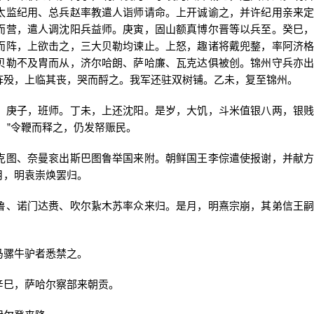
太监纪用、总兵赵率教遣人诣师请命。上开诚谕之，并许纪用亲来定
而营，遣人调沈阳兵益师。庚寅，固山额真博尔晋等以兵至。癸巳，
而阵，上欲击之，三大贝勒均谏止。上怒，趣诸将戴兜鍪，率阿济格
贝勒不及胄而从，济尔哈朗、萨哈廉、瓦克达俱被创。锦州守兵亦出
阵殁，上临其丧，哭而酹之。我军还驻双树铺。乙未，复至锦州。
庚子，班师。丁未，上还沈阳。是岁，大饥，斗米值银八两，银贱
！”令鞭而释之，仍发帑赈民。
图、奈曼衮出斯巴图鲁举国来附。朝鲜国王李倧遣使报谢，并献方
月，明袁崇焕罢归。
、诺门达赉、吹尔紥木苏率众来归。是月，明熹宗崩，其弟信王嗣
骡牛驴者悉禁之。
巳，萨哈尔察部来朝贡。