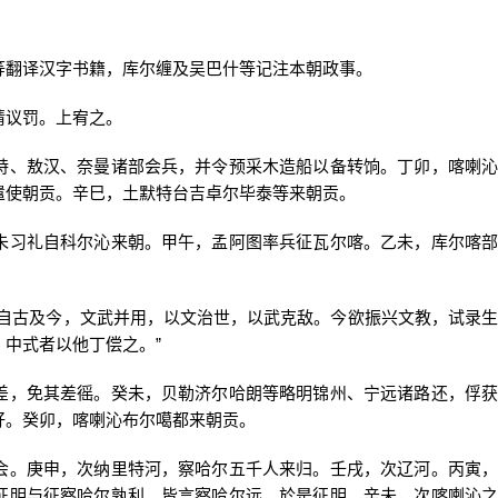
翻译汉字书籍，库尔缠及吴巴什等记注本朝政事。
议罚。上宥之。
、敖汉、奈曼诸部会兵，并令预采木造船以备转饷。丁卯，喀喇沁
遣使朝贡。辛巳，土默特台吉卓尔毕泰等来朝贡。
习礼自科尔沁来朝。甲午，孟阿图率兵征瓦尔喀。乙未，库尔喀部
古及今，文武并用，以文治世，以武克敌。今欲振兴文教，试录生
中式者以他丁偿之。”
，免其差徭。癸未，贝勒济尔哈朗等略明锦州、宁远诸路还，俘获
好。癸卯，喀喇沁布尔噶都来朝贡。
。庚申，次纳里特河，察哈尔五千人来归。壬戌，次辽河。丙寅，
征明与征察哈尔孰利，皆言察哈尔远，於是征明。辛未，次喀喇沁之