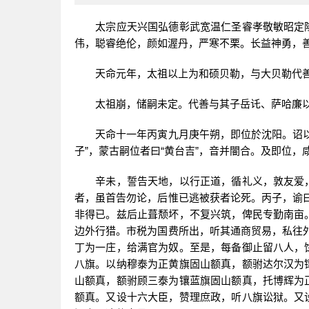
太宗应天兴国弘德彰武宽温仁圣睿孝敬敏昭定隆
伟，聪睿绝伦，颜如渥丹，严寒不栗。长益神勇，
天命元年，太祖以上为和硕贝勒，与大贝勒代善
太祖崩，储嗣未定。代善与其子岳讬、萨哈廉以
天命十一年丙寅九月庚午朔，即位於沈阳。诏以明
子”，蒙古嗣位者曰“黄台吉”，音并闇合。及即位，
辛未，誓告天地，以行正道，循礼义，敦友爱，
者，虽首告勿论，后惟已逃被获者论死。丙子，谕
非得已。兹后止葺颓坏，不复兴筑，俾民专勤南亩
边外行猎。市税为国费所出，听其通商贸易，私往
丁为一庄，给满官为奴。至是，每备御止留八人，
八旗。以纳穆泰为正黄旗固山额真，额驸达尔汉为
山额真，额驸顾三泰为镶蓝旗固山额真，托博辉为
额真。又设十六大臣，赞理庶政，听八旗讼狱。又