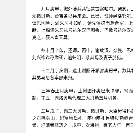
九月庚申，徵外藩兵共征蒙古察哈尔。癸亥，上
沁诸贝勒、台吉各以兵来会。己巳，驻师绰洛郭尔
谈巴图鲁、满朱习礼如约，请先侵掠而后合军。上
献，上赐满朱习礼号达尔汉巴图鲁，巴敦号达尔汉
克之，获人畜无算。
冬十月辛卯，还师。丙申，谕敖汉、奈曼、巴林
刘兴祚诈称缢死，逃归明，系其母及妻子於狱。
十二月丁亥朔，遗土谢图汗额驸奥巴书，数其罪
其弟马尼各率部来归。
三年春正月庚申，土谢图汗奥巴来请罪，宥而遣
制。丁丑，谕诸贝勒代理三大贝勒直月机务。
二月戊子，谕三大贝勒、诸贝勒、大臣毋得科敛
之石嘴头山，妃富察氏祔。喀尔喀札鲁特贝勒戴青
堡，圮薄者修筑之。戊申，次海州，有老人年一百