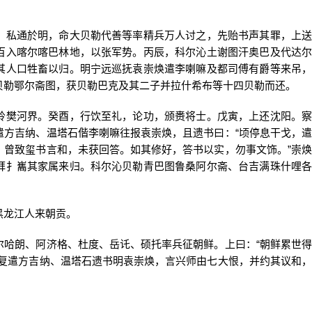
私通於明，命大贝勒代善等率精兵万人讨之，先贻书声其罪，上送
百入喀尔喀巴林地，以张军势。丙辰，科尔沁土谢图汗奥巴及代达尔
其人口牲畜以归。明宁远巡抚袁崇焕遣李喇嘛及都司傅有爵等来吊，
贝勒鄂尔斋图，获贝勒巴克及其二子并拉什希布等十四贝勒而还。
樊河界。癸酉，行饮至礼，论功，颁赉将士。戊寅，上还沈阳。察
遣方吉纳、温塔石偕李喇嘛往报袁崇焕，且遗书曰：“顷停息干戈，遣
，曾致玺书言和，未获回答。如其修好，答书以实，勿事文饰。”崇焕
拜扌巂其家属来归。科尔沁贝勒青巴图鲁桑阿尔斋、台吉满珠什哩各
龙江人来朝贡。
朗、阿济格、杜度、岳讬、硕托率兵征朝鲜。上曰：“朝鲜累世得
”复遣方吉纳、温塔石遗书明袁崇焕，言兴师由七大恨，并约其议和，
。