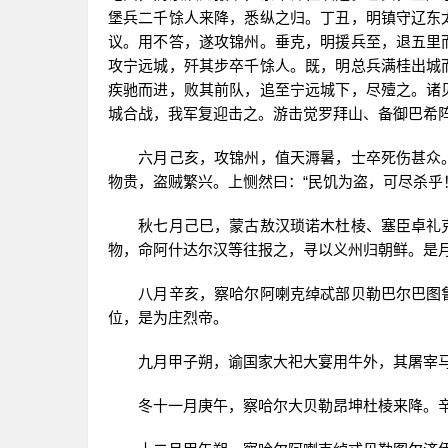
堡兵二千馀人来降，悉纵之归。丁丑，明镇守辽东
议。用不答，遂攻锦州。垂克，明援兵至，退五里
攻宁远城，歼其步卒千馀人。既，明总兵满桂出城
疾驰而进，败其前队，追至宁远城下，尽殪之。诸
城合战，我军复迎击之。游击觉罗拜山、备御巴希
六月己亥，攻锦州，值天溽暑，士卒死伤甚众。
物贵，盗贼繁兴。上恻然曰：“民饥为盗，可尽杀乎
秋七月己巳，蒙古敖汉琐诺木杜棱、塞臣卓礼克
物，命阿什达尔汉等往报之，寻以义州归朝鲜。是
八月辛亥，察哈尔阿喇克绰忒部贝勒巴尔巴图鲁
位，是为庄烈帝。
九月甲子朔，谕国家大祀大宴用牛外，其屠宰马
冬十一月庚午，察哈尔大贝勒昂坤杜棱来降。辛