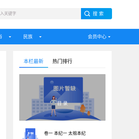
俗
民族
会员中心
本栏最新
热门排行
目 录
卷一 本纪一 太祖本纪