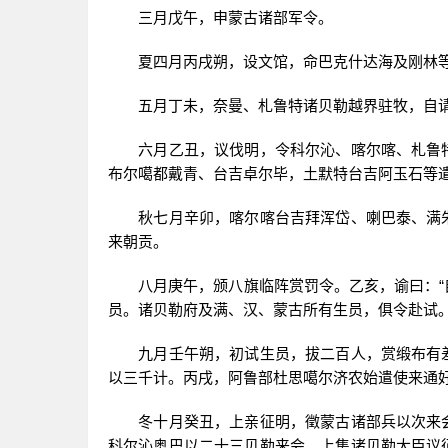
三月戊午，申蒙古诸部军令。
夏四月丙戌朔，设文馆，命巴克什达海及刚林等
五月丁未，奈曼、札鲁特诸贝勒越界驻牧，自请
六月乙丑，议伐明，令科尔沁、喀尔喀、札鲁特
布尔噶都戴青、台吉卓尔毕，土默特台吉阿玉石等
秋七月辛卯，喀尔喀台吉拜浑岱、喇巴泰、满朱
来朝贡。
八月庚午，颁八旗临阵赏罚令。乙亥，谕曰：“自
员。诸贝勒府及满、汉、蒙古所有生员，俱令赴试。
九月壬午朔，初试生员，拔二百人，赏缎布有差
以三千计。丙戌，阿鲁部杜思噶尔济农始遣使来通
冬十月癸丑，上亲征明，徵蒙古诸部兵以次来会
科尔沁奥巴以二十三贝勒来会。上集诸贝勒大臣议