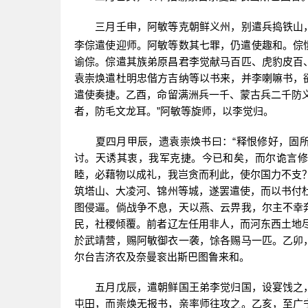
三月壬申，阿敏等克朝鲜义州，别遣兵捣铁山，
李倧遣使迎师。阿敏等数其七罪，仍遣使趣和。倧
谕倧。倧遣其族弟原昌君李觉献马百匹、虎豹皮百
袁崇焕遣杜明忠偕方吉纳等以书来，并李喇嘛书，
遣使奏捷。乙酉，命留满洲兵一千、蒙古兵二千防
者，防毛文龙耳。”阿敏等旋师，以李觉归。
夏四月甲辰，遗袁崇焕书曰：“释恨修好，固所
讨。天诱其衷，我军克捷。今已和矣，而尔诡言修
睦，必藉物以成礼，我岂贪而利此，使尔国力不支
筑塔山、大凌河、锦州等城，遂罢遣使，而以书付
图侵逼。倘战争不息，天以燕、云畀我，尔主不幸
民，社稷倾覆。前者辽左任用非人，而河东西土地
於武靖营，赐阿敏御衣一袭，馀各赐马一匹。乙卯
尔台吉济农及奈曼衮出斯巴图鲁来和。
五月戊辰，遣朝鲜国王弟李觉归国，设宴饯之，
屯田，而崇焕无报书，亲率师往攻之。乙亥，至广