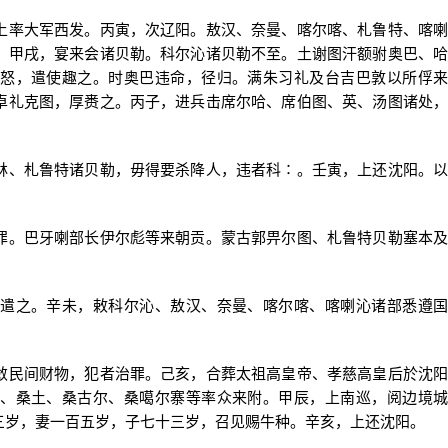
率大军西发。丙寅，次辽阳。敖汉、奈曼、喀尔喀、札鲁特、喀喇
。甲戌，宴来会诸贝勒。科尔沁诸贝勒不至。土谢图汗额驸奥巴、哈
怒，遣使趣之。时奥巴违命，径归。满朱习礼及台吉巴敦以所俘来
卓礼克图，厚赉之。丙子，进兵击席尔哈、席伯图、英、汤图诸处，
、札鲁特诸贝勒，毋得要杀降人，违者科∶。壬寅，上还沈阳。以
。巴牙喇部长伊尔彪等来朝贡。蒙古郭畀尔图、札鲁特贝勒塞本及
之。辛未，敕科尔沁、敖汉、奈曼、喀尔喀、喀喇沁诸部悉遵国
民间财物，犯者治罪。己亥，合葬太祖高皇帝、孝慈高皇后於沈阳
、桑土、桑古尔、桑噶尔寨等率众来附。甲辰，上南巡，阅边境城
三岁，妻一百五岁，子七十三岁，召见赐牛种。辛亥，上还沈阳。