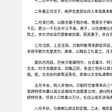
十二月甲午朔，察哈尔阿喇克绰忒贝勒图尔济伊
二年春正月戊子，格伊克里部长四人率其属来
二月癸巳朔，以额亦都子图尔格、费英东子察哈
千石，更以一千石在中江平粜。庚子，以往喀喇沁
败之，多尔济哈谈巴图鲁被创遁，获其妻子，杀台
三月戊辰，上还沈阳，贝勒阿敏等率群臣郊迎，
多铎号额尔克楚虎尔。庚寅，以赐名之礼宴之。戊
夏四月丙辰，巴林贝勒塞特尔，台吉塞冷、阿玉
文龙。时文龙据皮岛，招集辽民，有逃亡则杀以冒
报。既，文龙执科廓等送燕京。崇焕以文龙私通罪
五月辛未，明人弃锦州。贝勒阿巴泰等率兵三千
是顾特塔布囊以其众自察哈尔逃匿蒙古地，遇归附
顾特伏诛，俘其人口牲畜以万计。长白山迤东滨海
八月辛卯，与喀喇沁部议和定盟。乙未，赐奈曼