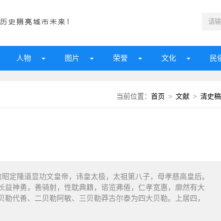
人物
图片
荣誉
文化
民
当前位置：
首页
>
文献
>
清史稿
昭定隆道显功文皇帝，讳皇太极，太祖第八子，母孝慈高皇后。
长益神勇，善骑射，性耽典籍，谘览弗倦，仁孝宽惠，廓然有大
贝勒代善、二贝勒阿敏、三贝勒莽古尔泰为四大贝勒。上居四，