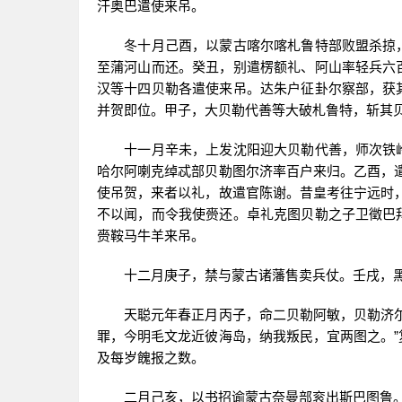
汗奥巴遣使来吊。
冬十月己酉，以蒙古喀尔喀札鲁特部败盟杀掠，
至蒲河山而还。癸丑，别遣楞额礼、阿山率轻兵六
汉等十四贝勒各遣使来吊。达朱户征卦尔察部，获
并贺即位。甲子，大贝勒代善等大破札鲁特，斩其
十一月辛未，上发沈阳迎大贝勒代善，师次铁岭
哈尔阿喇克绰忒部贝勒图尔济率百户来归。乙酉，
使吊贺，来者以礼，故遣官陈谢。昔皇考往宁远时
不以闻，而令我使赍还。卓礼克图贝勒之子卫徵巴
赍鞍马牛羊来吊。
十二月庚子，禁与蒙古诸藩售卖兵仗。壬戌，黑
天聪元年春正月丙子，命二贝勒阿敏，贝勒济尔哈
罪，今明毛文龙近彼海岛，纳我叛民，宜两图之。
及每岁餽报之数。
二月己亥，以书招谕蒙古奈曼部衮出斯巴图鲁