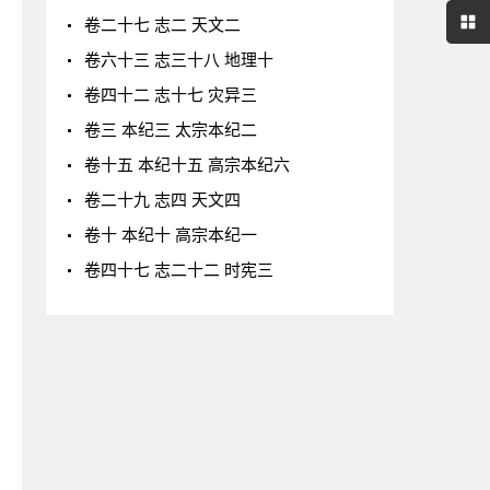
卷二十七 志二 天文二
卷六十三 志三十八 地理十
卷四十二 志十七 灾异三
卷三 本纪三 太宗本纪二
卷十五 本纪十五 高宗本纪六
卷二十九 志四 天文四
卷十 本纪十 高宗本纪一
卷四十七 志二十二 时宪三