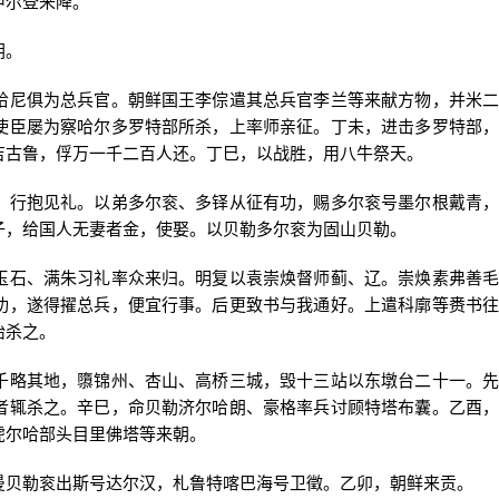
尔登来降。
朝。
尼俱为总兵官。朝鲜国王李倧遣其总兵官李兰等来献方物，并米二
使臣屡为察哈尔多罗特部所杀，上率师亲征。丁未，进击多罗特部，
吉古鲁，俘万一千二百人还。丁巳，以战胜，用八牛祭天。
行抱见礼。以弟多尔衮、多铎从征有功，赐多尔衮号墨尔根戴青，
子，给国人无妻者金，使娶。以贝勒多尔衮为固山贝勒。
石、满朱习礼率众来归。明复以袁崇焕督师蓟、辽。崇焕素弗善毛
功，遂得擢总兵，便宜行事。后更致书与我通好。上遣科廓等赉书往
绐杀之。
略其地，隳锦州、杏山、高桥三城，毁十三站以东墩台二十一。先
者辄杀之。辛巳，命贝勒济尔哈朗、豪格率兵讨顾特塔布囊。乙酉，
虎尔哈部头目里佛塔等来朝。
贝勒衮出斯号达尔汉，札鲁特喀巴海号卫徵。乙卯，朝鲜来贡。