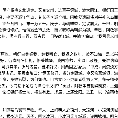
明守将毛文龙遁走。又克安州，进至平壤城，渡大同江。朝鲜国王
惧，率妻子遁江华岛，其长子李
遁全州。阿敏复遣副将刘兴祚入岛
、锦苎各四百、布一万五千。庚子，与朝鲜盟，定议罢兵。壬申，明
欲释恨修好。惟请减金币之数，而以我称兵朝鲜为疑。辛巳，阿敏等
义州，满洲兵三百、蒙古兵一千防镇江城。并谕李倧曰：“我留兵义州
原也。朝鲜自尊轻我，纳我叛亡，我迟之数年，彼不知悔，是以兴
好，仍遣哨卒侦视，修葺城堡。我国将帅，实以此致疑。夫讲信修
？可减其半。岁时餽答，当如前议，则两国之福也。”书成，闻崇焕方
杜明忠还。更责崇焕曰：“两国修好，当分定疆域。今又修葺域垣，潜
奔窜，身败名裂，为何如也。自古文臣不更事者徒为大言，每丧师殃
尽失，今尚谓不足戒而谋动干戈耶？”癸丑，阿敏等自朝鲜凯旋，上迎
，论征朝鲜将士功，擢赏有差。戊辰，上还沈阳。乙丑，以书谕察哈
并赐鞍马裘带等物。辛未，上闻明人於锦州、大凌河、小凌河筑城
宁，乘夜进兵。丙子，明大凌河、小凌河兵弃城遁，遂围锦州。明台