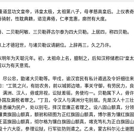
道显功文皇帝，讳皇太极，太祖第八子，母孝慈高皇后。上仪表奇
善骑射，性耽典籍，谘览弗倦，仁孝宽惠，廓然有大度。
、二贝勒阿敏、三贝勒莽古尔泰为四大贝勒。上居四，称四贝勒。
上才德冠世，与诸贝勒议请嗣位。上辞再三，久之乃许。
年为天聪元年。初，太祖命上名，臆制之，后知汉称储君曰“皇太
咸以为有天意焉。
尽公忠，勖诸大贝勒等。甲戌，谕汉官民有私计遁逃及令奸细往来
曰：“工筑之兴，有妨农务，前以城郭边墙，事关守御，有劳民力，良
。满洲、汉人，毋或异视，讼狱差徭，务使均一。贝勒属下人，毋许
外国及漏税者罪之。”丁丑，令汉人与满洲分屯别居。先是汉人十三壮
馀悉编为民户，处以别屯，择汉官廉正者理之。设八固山额真，分领
镶黄旗固山额真，额驸和硕图为正红旗固山额真，博尔晋为镶红旗固
正蓝旗固山额真，彻尔格为镶白旗固山额真，喀克笃礼为正白旗固山
设十六大臣，参理讼狱，行军驻防则遣之。乙未，蒙古科尔沁土谢图