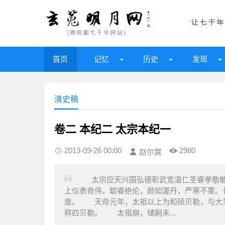
首页
记忆
历史
发现
清史稿
卷二 本纪二 太宗本纪一
2013-09-26 00:00
2980
赵尔巽
太宗应天兴国弘德彰武宽温仁圣睿孝敬敏
上仪表奇伟，聪睿绝伦，颜如渥丹，严寒不栗。
度。 天命元年，太祖以上为和硕贝勒，与大
称四贝勒。 太祖崩，储嗣未...