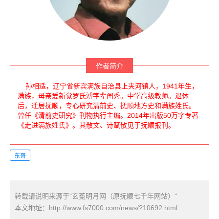
作者简介
孙相适，辽宁省新宾满族自治县上夹河镇人，1941年生，
满族，母亲爱新觉罗氏溥字辈闺秀。中学高级教师。退休
后，迁居抚顺，专心研究清前史、抚顺地方史和满族姓氏。
曾任《清前史研究》刊物执行主编。2014年出版50万字专著
《走进满族姓氏》。其散文、诗赋散见于抚顺报刊。
东哥
转载请说明来源于"玄菟明月网（原抚顺七千年网站）"
本文地址：
http://www.fs7000.com/news/?10692.html