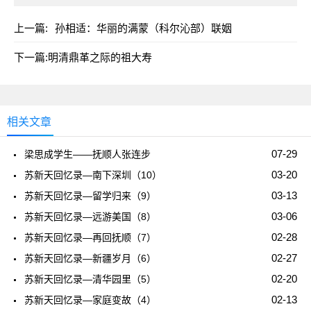
上一篇:
孙相适：华丽的满蒙（科尔沁部）联姻
下一篇:
明清鼎革之际的祖大寿
相关文章
07-29
梁思成学生——抚顺人张连步
03-20
苏新天回忆录—南下深圳（10）
03-13
苏新天回忆录—留学归来（9）
03-06
苏新天回忆录—远游美国（8）
02-28
苏新天回忆录—再回抚顺（7）
02-27
苏新天回忆录—新疆岁月（6）
02-20
苏新天回忆录—清华园里（5）
02-13
苏新天回忆录—家庭变故（4）