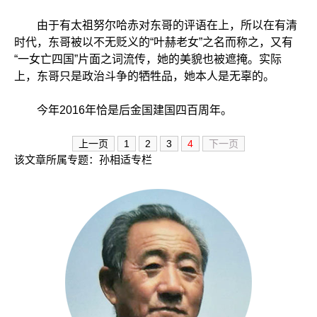
由于有太祖努尔哈赤对东哥的评语在上，所以在有清
时代，东哥被以不无贬义的“叶赫老女”之名而称之，又有
“一女亡四国”片面之词流传，她的美貌也被遮掩。实际
上，东哥只是政治斗争的牺牲品，她本人是无辜的。
今年2016年恰是后金国建国四百周年。
上一页
1
2
3
4
下一页
该文章所属专题：
孙相适专栏