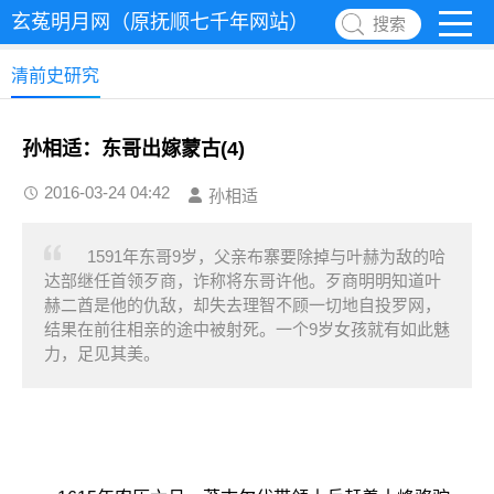
玄菟明月网（原抚顺七千年网站）
搜索
清前史研究
孙相适：东哥出嫁蒙古(4)
2016-03-24 04:42
孙相适
1591年东哥9岁，父亲布寨要除掉与叶赫为敌的哈
达部继任首领歹商，诈称将东哥许他。歹商明明知道叶
赫二酋是他的仇敌，却失去理智不顾一切地自投罗网，
结果在前往相亲的途中被射死。一个9岁女孩就有如此魅
力，足见其美。