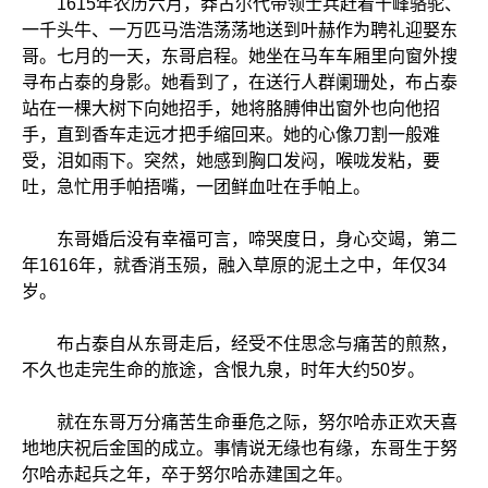
1615年农历六月，莽古尔代带领士兵赶着十峰骆驼、
一千头牛、一万匹马浩浩荡荡地送到叶赫作为聘礼迎娶东
哥。七月的一天，东哥启程。她坐在马车车厢里向窗外搜
寻布占泰的身影。她看到了，在送行人群阑珊处，布占泰
站在一棵大树下向她招手，她将胳膊伸出窗外也向他招
手，直到香车走远才把手缩回来。她的心像刀割一般难
受，泪如雨下。突然，她感到胸口发闷，喉咙发粘，要
吐，急忙用手帕捂嘴，一团鲜血吐在手帕上。
东哥婚后没有幸福可言，啼哭度日，身心交竭，第二
年1616年，就香消玉殒，融入草原的泥土之中，年仅34
岁。
布占泰自从东哥走后，经受不住思念与痛苦的煎熬，
不久也走完生命的旅途，含恨九泉，时年大约50岁。
就在东哥万分痛苦生命垂危之际，努尔哈赤正欢天喜
地地庆祝后金国的成立。事情说无缘也有缘，东哥生于努
尔哈赤起兵之年，卒于努尔哈赤建国之年。