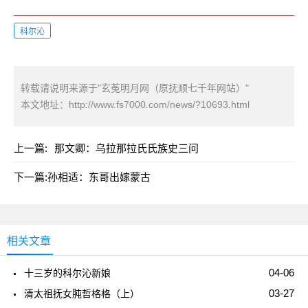
科尔沁
转载请说明来源于"玄菟明月网（原抚顺七千年网站）"
本文地址：
http://www.fs7000.com/news/?10693.html
上一篇:
那文卿：乌拉那拉氏氏族史三问
下一篇:
孙相适：东哥出嫁蒙古
相关文章
04-06
十三岁的科尔沁新娘
03-27
清太祖抚女肫哲格格（上）