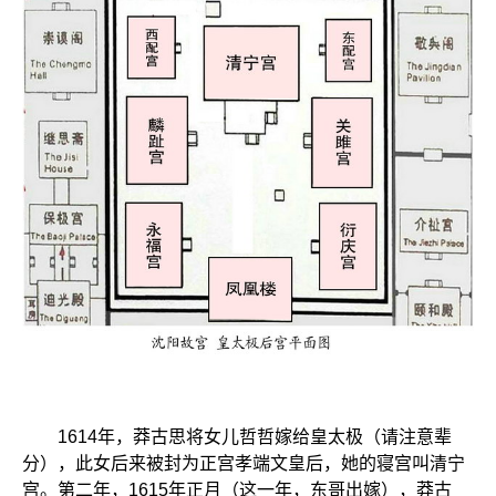
1614年，莽古思将女儿哲哲嫁给皇太极（请注意辈
分），此女后来被封为正宫孝端文皇后，她的寝宫叫清宁
宫。第二年，1615年正月（这一年，东哥出嫁），莽古