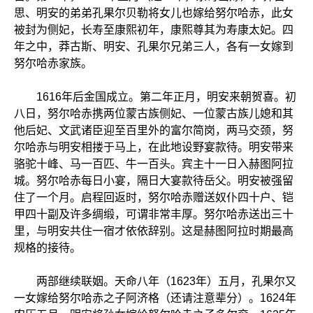
思、明安的弟弟孔果尔贝勒将女儿也嫁给努尔哈赤，此女
被封为侧妃，长寿至康熙初年，康熙尊其为寿康太妃。四
年之中，莽古斯、明安、孔果尔兄弟三人，各有一女嫁到
努尔哈赤家族。
1616年后金国成立。第二年正月，明安来朝贺喜。初
八日，努尔哈赤携两位蒙古族侧妃、一位蒙古族儿媳和其
他后妃、文武诸臣迎至百里外的富尔简岗，两马交颈，努
尔哈赤与明安相搂于马上，在此地设野宴款待。明安带来
骆驼十峰、马一百匹、牛一百头。宾主十一日入赫图阿拉
城。努尔哈赤每日小宴，隔日大宴款待岳父。明安被强留
住了一个月。启程回返时，努尔哈赤赠送奴仆四十户、铠
甲四十副及许多绸缎，可谓非常丰厚。努尔哈赤送出三十
里，与明安共住一宿才依依辞别。这是赫图阿拉时期最高
规格的接待。
两部继续联姻。天命八年（1623年）五月，孔果尔又
一女嫁给努尔哈赤之子阿济格（还请注意辈分）。1624年