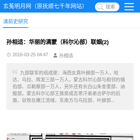
玄菟明月网（原抚顺七千年网站）
搜索
清前史研究
孙相适：华丽的满蒙（科尔沁部）联姻(2)
2016-03-25 04:47
孙相适
九部联军的组成是：海西女真叶赫部一万人，哈
达、乌拉、辉发三部一万人，蒙古科尔沁部与相邻的锡
伯部、瓜勒察部一万人，另外还有长白山朱舍里部、讷
殷部。蒙古科尔沁部王族是成吉思汗弟弟合萨尔的后
裔，驻牧在嫩江流域，东南方与乌拉部、叶赫部...