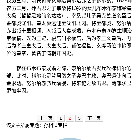
农历五月，明安将孙女嫁给努尔哈赤之子多尔衮。1625年
农历二月，莽古思之子宰桑将13岁的女儿布木布泰嫁给皇
太极（哲哲是她的亲姑姑），宰桑派儿子吴克善送亲至后
金都城辽阳。皇太极远迎至沈阳北冈。将至都城，努尔哈
赤出城十里相迎，入城后大宴成婚。布木布泰26岁生顺治
帝福临，先为庄妃，寝宫叫永福宫，后为孝庄文皇后，再
后为孝庄皇太后、太皇太后，辅佐福临、玄烨两位冲龄即
位的皇帝，著名于清朝开国史。
就在布木布泰成婚之际，察哈尔蒙古发兵攻掠科尔沁
部，此时，科尔沁是瓮阿岱之子奥巴主政，奥巴遣使向后
金求助。努尔哈赤派兵增援，将来犯之敌击退。两部联盟
更加牢固。
上一页
1
2
3
下一页
该文章所属专题：
孙相适专栏