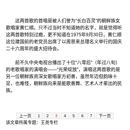
这两首歌的首唱是被人们誉为“长白百灵”的朝鲜族女
歌唱家黄仁顺。只不过当时不知道她的名字，就是觉得听
这两首歌特别过瘾，更不知道在1975年9月30日，黄仁顺
这位建国前的老党员出席了以周恩来总理名义举行的国庆
二十六周年的盛大招待会。
前不久中央电视台播出了十位“八零后”（年过八旬）
的老歌唱家的演唱会——“光荣绽放”，演唱这两首歌的是
另一位朝鲜族资深女歌唱家方初善，虽然年迈但韵味十
足，也难怪，朝鲜族向来是能歌善舞、艺术人才辈出的民
族。
上一页
1
2
3
4
5
6
7
下一页
该文章所属专题：
王尧专栏