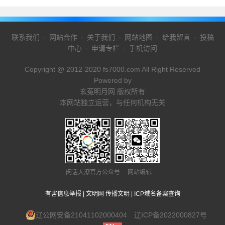
联系我们
-
网站合作
-
关于我们
-
网站地图
-
给我留言
-
投稿
中心
-
申请专栏
-
手机访问
Copyright @ 2012-2020 fs7000.com All Right Reserved
Powered by
玄菟明月网 版权所有
本网站独立运营，与任何机构无关
闲话大潦官方公众号 网站编辑
有害信息举报
|
文明网 传播文明
|
ICP域名备案查询
辽公网安备21041102000404
辽ICP备2022000827号