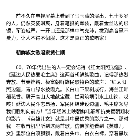
前不久在电视屏幕上看到了马玉涛的演出，七十多岁
的人，仍然英姿飒爽，身着笔挺的军装，戴着金丝边的眼
镜，军姿威严，一开口还是那样中气充沛，拔到高音毫不
费力，让人不得不佩服，这才是真正的歌唱家！
朝鲜族女歌唱家黄仁顺
60、70年代出生的人一定会记得《红太阳照边疆》、
《延边人民热爱毛主席》这两首朝鲜族歌曲，记得那热烈
奔放、节奏铿锵、极富朝鲜族民歌特色的歌声： “红太阳
照边疆，青山绿水披霞光。长白山下果树成行，海兰江畔
稻花香。劈开高山大地献宝藏，拦河筑坝引水上山岗，哎
咳！延边人民斗志昂扬，军民团结建设边疆，毛主席领导
我们胜利向前方！”当年经常上映朝鲜电影和抗美援朝题材
的影片，《英雄儿女》就是其中最优秀的影片之一。那时
我一在收音机里听到这两首歌，仿佛就能看到《英雄儿
女》里那位白须飘飘，戴着白头巾、白衣白裤，穿着黑坎