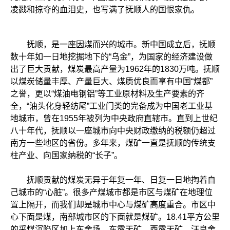
凌戮和掠夺的血泪史，也写满了抚顺人的国恨家仇。
抚顺，是一座因煤而兴的城市。新中国成立后，抚顺
数十年如一日地挖掘地下的“乌金”，为国家的经济建设做
出了巨大贡献，煤炭最高产量为1962年的1830万吨。抚顺
以煤炭储量丰厚、产量巨大、煤质优良而享有中国“煤都”
之誉，更以“煤油电钢铝”等工业原材料及生产要素的齐
全，“油头化身轻纺尾”工业门类的完备成为中国老工业基
地城市，曾在1955年被列为中央政府直辖市。直到上世纪
八十年代，抚顺以一座城市向中央财政缴纳的税额仍超过
南方一些地区的省份。多年来，煤矿一直是抚顺的传统支
柱产业、向国家纳税的“长子”。
抚顺贡献的煤炭无异于年复一年、日复一日地掏着自
己城市的“心脏”。很多产煤城市都是市区与煤矿在地理位
置上隔开，而我们却是城市中心与煤矿高度重合。市区中
心下面是煤，南部城市区的下面就是煤矿。18.41平方公里
的采煤沉陷区加上东舍场、东露天矿、西露天矿、汪良舍