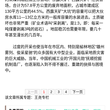
场，合计为57.8平方公里的废弃地面积，占城市建成区
130平方公里的44.5%。西露天矿“大坑”的容量可以把大伙
房水库11—13亿立方米的一般库容量的水装进去。土质破
坏也非常严重（矿业术语叫“采剥离”，是1:3，即：每采一
吨煤要剥离3吨的岩石）。地层稳沉也需要年限，要几十
年甚至漫长的几百年。
过度的开采也使当年在市区内、特别是榆林地区“雄州
雾列、俊采星驰”的众多国有大中型企业，面临采地质灾害
的巨大威胁。当年，中国机械工业的“开国元勋”抚顺挖掘
机制造厂，也逐渐陷入到不得不搬迁、重建的抉择与困境
中。
上一页
1
2
3
4
下一页
该文章所属专题：
王尧专栏