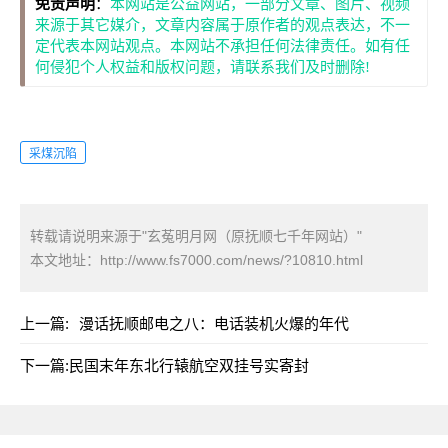
免责声明
：
本网站是公益网站，一部分文章、图片、视频
来源于其它媒介，文章内容属于原作者的观点表达，不一
定代表本网站观点。本网站不承担任何法律责任。如有任
何侵犯个人权益和版权问题，请联系我们及时删除!
采煤沉陷
转载请说明来源于"玄菟明月网（原抚顺七千年网站）"
本文地址：
http://www.fs7000.com/news/?10810.html
上一篇:
漫话抚顺邮电之八：电话装机火爆的年代
下一篇:
民国末年东北行辕航空双挂号实寄封