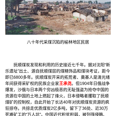
八十年代采煤沉陷的榆林地区民居
抚顺煤炭发现和利用的历史接近七千年。据对沈阳“新
乐遗址”出土、源自抚顺煤层的煤精饰品和煤块考证，距今
即已6800多年。抚顺煤炭开采的拓荒者、奠基人是清光绪
年间获得采矿权的民族企业家
王承尧
。但1904年日俄战争
爆发，沙俄与日本两个穷凶极恶的无耻强盗为抢夺中国的
资源在中国的土地上燃起了烽火，日本侵略者攫取了抚顺
煤矿的控制权，自此开始了长达40年对抚顺煤炭资源的疯
狂掠夺。共掠走优质煤炭2亿多吨，留下了36处、近30万
死难矿工的“万人坑”。中国近代积贫积弱，被列强侵略、