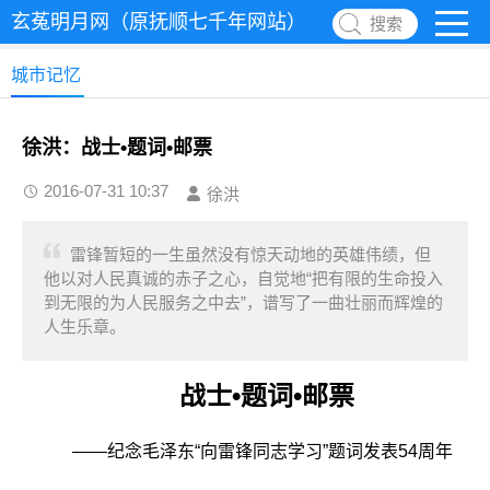
玄菟明月网（原抚顺七千年网站）
搜索
城市记忆
徐洪：战士•题词•邮票
2016-07-31 10:37
徐洪
雷锋暂短的一生虽然没有惊天动地的英雄伟绩，但
他以对人民真诚的赤子之心，自觉地“把有限的生命投入
到无限的为人民服务之中去”，谱写了一曲壮丽而辉煌的
人生乐章。
战士•题词•邮票
——纪念毛泽东“向雷锋同志学习”题词发表54周年