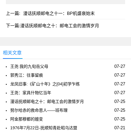
上一篇:
漫话抚顺邮电之十一：BP机盛衰始末
下一篇:
漫话抚顺邮电之十：邮电工会的激情岁月
相关文章
07-27
王尧:我的九旬岳父母
07-27
郭秀江：往事留痕
07-27
龙凤旧事:《矿山十年》之[04]初学乍练
07-27
王尧：家具什物忆当年
07-25
漫话抚顺邮电之十：邮电工会的激情岁月
07-25
努尔哈赤的救命恩人——班布理
07-25
阿金那穆都的嬗变
07-21
1976年7月22日-抚顺知青赴昭乌达盟