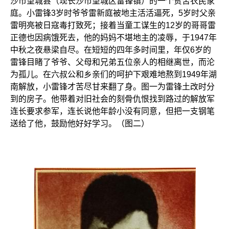
沙市望城县（现长沙市望城区雷锋镇）的一个贫苦农民家
庭。小雷锋3岁时爷爷雷新庭被地主活活逼死，5岁时父亲
雷明亮被日寇毒打致死；接着当童工谋生的12岁的哥哥雷
正德也因病饿死去，他的妈妈不堪地主的凌辱，于1947年
中秋之夜悬梁自尽。在短短的四年多时间里，年仅6岁的
雷锋目睹了爷爷、父母和兄弟五位亲人的相继离世，而沦
为孤儿。在六叔公和乡亲们的呵护下艰难地熬到1949年湖
南解放，小雷锋才苦尽甘来翻了身。图一为雷锋土改时分
到的房子。他带着对旧社会的刻骨仇恨找到路过的解放军
连长要求参军，连长说他年龄小没有同意，但把一支钢笔
送给了他，鼓励他好好学习。（图二）