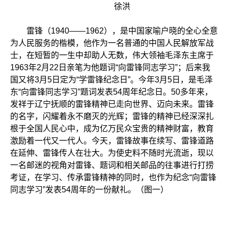
徐洪
雷锋（1940——1962），是中国家喻户晓的全心全意
为人民服务的楷模，他作为一名普通的中国人民解放军战
士，在短暂的一生中却助人无数，伟大领袖毛泽东主席于
1963年2月22日亲笔为他题词“向雷锋同志学习”；后来我
国又将3月5日定为“学雷锋纪念日”。今年3月5日，是毛泽
东“向雷锋同志学习”题词发表54周年纪念日。50多年来，
发祥于辽宁抚顺的雷锋精神已走向世界、迈向未来。雷锋
的名字，闪耀着永不磨灭的光辉；雷锋的精神已经深深扎
根于全国人民心中，成为亿万民众宝贵的精神财富，教育
激励着一代又一代人。今天，雷锋故事在续写、雷锋道路
在延伸、雷锋传人在壮大。为使史料不随时光流逝，现以
一名邮迷的视角对雷锋、题词和相关邮品的往事进行打捞
考证，在学习、传承雷锋精神的同时，也作为纪念“向雷锋
同志学习”发表54周年的一份献礼。（图一）