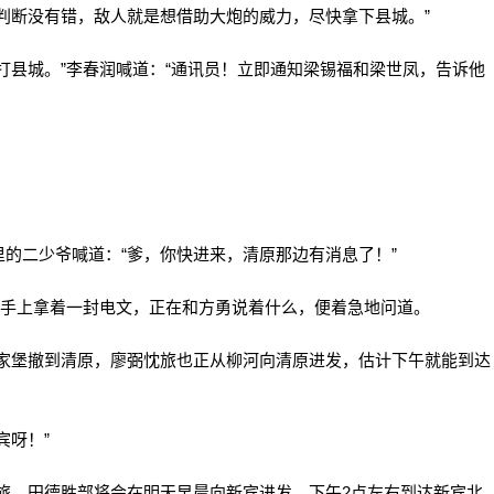
断没有错，敌人就是想借助大炮的威力，尽快拿下县城。”
县城。”李春润喊道：“通讯员！立即通知梁锡福和梁世凤，告诉他
二少爷喊道：“爹，你快进来，清原那边有消息了！”
手上拿着一封电文，正在和方勇说着什么，便着急地问道。
堡撤到清原，廖弼忱旅也正从柳河向清原进发，估计下午就能到达
呀！”
、田德胜部将会在明天早晨向新宾进发，下午2点左右到达新宾北