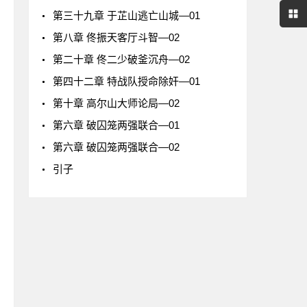
第三十九章 于芷山逃亡山城—01
第八章 佟振天客厅斗智—02
第二十章 佟二少破釜沉舟—02
第四十二章 特战队授命除奸—01
第十章 高尔山大师论局—02
第六章 破囚笼两强联合—01
第六章 破囚笼两强联合—02
引子