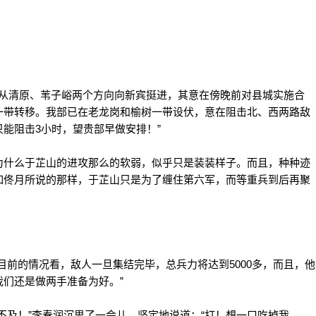
正从清原、苇子峪两个方向向新宾挺进，其意在傍晚前对县城实施合
一带转移。我部已在老龙岗和榆树一带设伏，意在阻击北、西两路敌
能阻击3小时，望贵部早做安排！”
什么于芷山的进攻那么的软弱，似乎只是装装样子。而且，种种迹
如佟月所说的那样，于芷山只是为了缠住第六军，而等重兵到后再聚
前的情况看，敌人一旦集结完毕，总兵力将达到5000多，而且，他
们还是做两手准备为好。”
及！”李春润沉思了一会儿，坚定地说道：“打！想一口吃掉我，