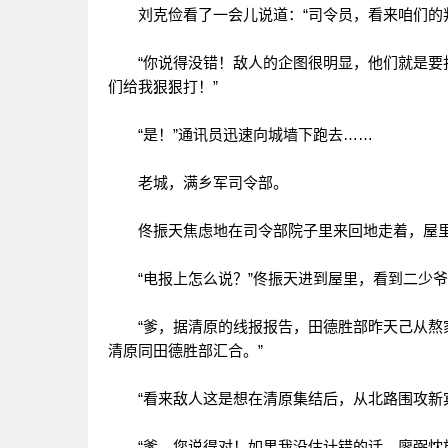
刘克俭看了一会儿说道：“司令员，看来咱们的判
“你说得没错！敌人的企图很明显，他们就是要打
们给我狠狠打！”
“是！”通讯员迅速向城墙下跑去……
老城，满乡军司令部。
佟振天焦虑地在司令部院子里来回地走着，屋里的
“电报上怎么说？”佟振天进到屋里，看到二少爷
“爹，据清原的线报报告，田德胜部昨天己从熬家
清原同田德胜部汇合。”
“看来敌人这是想在清原集结后，从北路围攻新宾
“爹，您说得对！如果我没估计错的话，廖弼忱旅