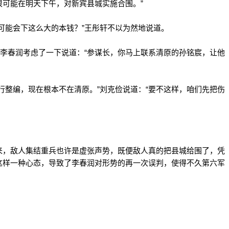
可能在明天下午，对新宾县城实施合围。”
能会下这么大的本钱？”王彤轩不以为然地说道。
李春润考虑了一下说道：“参谋长，你马上联系清原的孙铭宸，让他
整编，现在根本不在清原。”刘克俭说道：“要不这样，咱们先把伤
，敌人集结重兵也许是虚张声势，既便敌人真的把县城给围了，凭
这样一种心态，导致了李春润对形势的再一次误判，使得不久第六军