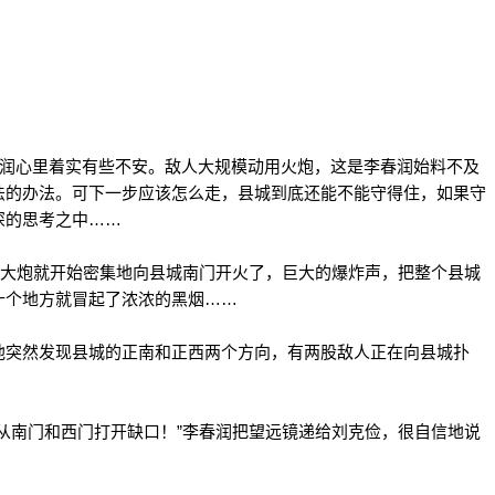
润心里着实有些不安。敌人大规模动用火炮，这是李春润始料不及
法的办法。可下一步应该怎么走，县城到底还能不能守得住，如果守
深的思考之中……
大炮就开始密集地向县城南门开火了，巨大的爆炸声，把整个县城
十个地方就冒起了浓浓的黑烟……
突然发现县城的正南和正西两个方向，有两股敌人正在向县城扑
南门和西门打开缺口！”李春润把望远镜递给刘克俭，很自信地说