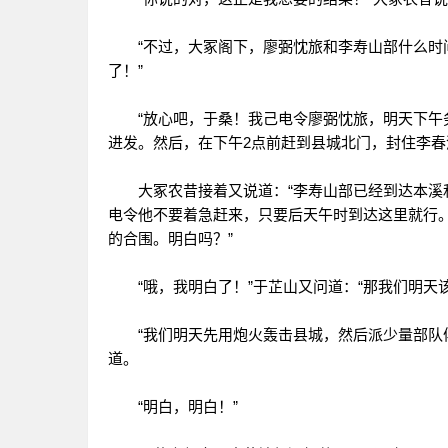
“不过，大冢阁下，廖弼忱旅和李寿山部什么时间
了！”
“放心吧，于桑！我己电令廖弼忱旅，明天下午务
进发。然后，在下午2点前赶到县城北门，封住李春
大冢农昔接着又说道：“李寿山部已经到达本溪和
电令他不要着急赶来，只要后天午时到达这里就行
的合围。明白吗？”
“哦，我明白了！”于芷山又问道：“那我们明天该
“我们明天先用炮火轰击县城，然后派少量部队佯
道。
“明白，明白！”