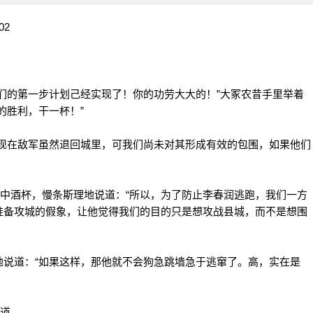
2
的第一步计划己经实现了！你的功劳大大的！”大冢农昔手里举着
的胜利，干一杯！”
在敌军虽然退回城里，可我们尚未对其形成有效的包围，如果他们
中酒杯，慢条斯理地说道：“所以，为了防止李春润逃跑，我们一方
准备攻城的假象，让他觉得我们的目的只是想攻战县城，而不是想围
道：“如果这样，那他就不会狗急跳墙急于逃窜了。高，实在是
道。