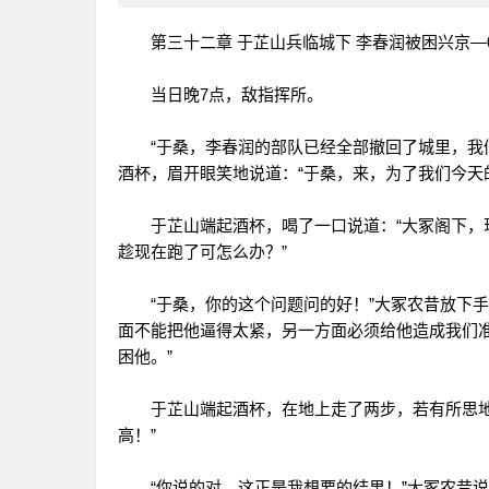
第三十二章 于芷山兵临城下 李春润被困兴京—0
当日晚7点，敌指挥所。
“于桑，李春润的部队已经全部撤回了城里，我们
酒杯，眉开眼笑地说道：“于桑，来，为了我们今天
于芷山端起酒杯，喝了一口说道：“大冢阁下，现
趁现在跑了可怎么办？”
“于桑，你的这个问题问的好！”大冢农昔放下手
面不能把他逼得太紧，另一方面必须给他造成我们
困他。”
于芷山端起酒杯，在地上走了两步，若有所思地说
高！”
“你说的对，这正是我想要的结果！”大冢农昔说