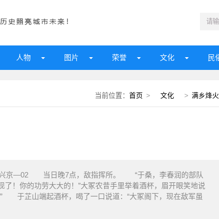
人物
图片
荣誉
文化
民
当前位置：
首页
>
文化
>
满乡烽火
兴京—02 当日晚7点，敌指挥所。 “于桑，李春润的部队
现了！你的功劳大大的！”大冢农昔手里举着酒杯，眉开眼笑地说
！” 于芷山端起酒杯，喝了一口说道：“大冢阁下，现在敌军虽