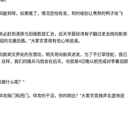
能到呀，如果晚了，情况恐怕有变，到时候别让煮熟的鸭子给飞
必赶到清原与田德胜部汇合，后天早晨经湾甸子翻过老龙岗向新宾
润的北撤后路。”大冢农昔很有信心地说道。
新宾交界处的东营坊，明天将向新宾进发，为了不打草惊蛇，我已
。这样，我们四路兵马就会在后天，也就是4日晚以前完成对李春润部
做什么呢？”
攻南门和西门。佯攻的干活，你的明白？”大冢农昔故弄玄虚地说