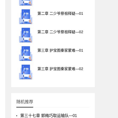
第二章 二少爷祭祖释疑—01
第二章 二少爷祭祖释疑—02
第三章 护宝图秦家蒙难—01
第三章 护宝图秦家蒙难—02
随机推荐
第三十七章 郭梅巧取运输队—01