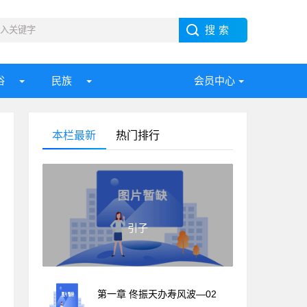
俗
民族
会员中心
本栏最新
热门排行
引子
第一章 佟振天办寿风波—02