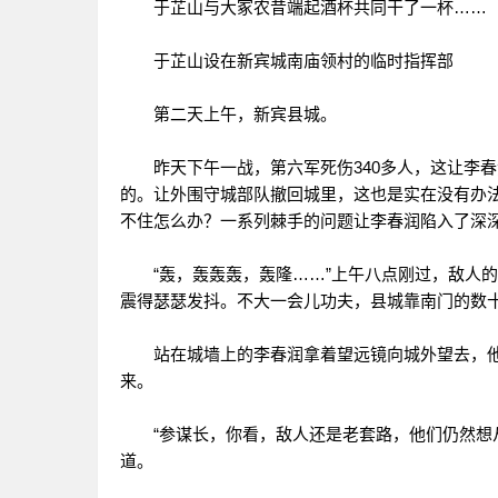
于芷山与大冢农昔端起酒杯共同干了一杯……
于芷山设在新宾城南庙领村的临时指挥部
第二天上午，新宾县城。
昨天下午一战，第六军死伤340多人，这让李春
的。让外围守城部队撤回城里，这也是实在没有办
不住怎么办？一系列棘手的问题让李春润陷入了深
“轰，轰轰轰，轰隆……”上午八点刚过，敌人的
震得瑟瑟发抖。不大一会儿功夫，县城靠南门的数
站在城墙上的李春润拿着望远镜向城外望去，他
来。
“参谋长，你看，敌人还是老套路，他们仍然想从
道。