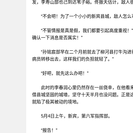
发，李寿山部也己到达苇子峪。佟振天估计，敌人很
“不会吧！为了一个小小的新宾县城，敌人怎么可
“不管情报是真是假，我们都要引起高度重视！”
确认一下消息是否属实！”
“孙铭宸部早在二个月前就去了柳河县打牛沟进行
病员转移出去，这样我们的负担就轻了。”
“好吧，就先这么办吧！”
此时的李春润心里仍然存在一丝侥幸，在他看来
借县城坚固的城墙，坚守十天半月也没问题。正是
就陷了极其被动的境地。
5月4日上午，新宾，第六军指挥部。
“报告！”