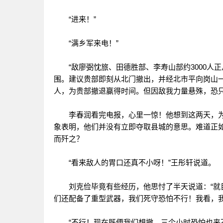
“进来！”
“满乡军来电！”
“敌廖弼忱旅、田德胜部、李寿山部约3000人
围。建议贵部即刻从北门撤出，并经北市平向岗山
人，为贵部撤退赢得时间。但因敌我力量悬殊，恐只
李春润看完电报，心里一惊！他想到这两天，为
象表明，他们并没有立即夺取县城的意思。难道正
而歼之？
“看来敌人的胃口还真不小呀！”王彤轩说道。
刘克俭毕竟有些经历，他思忖了半天说道：“就目
们还配备了重型武器，我们死守恐怕不行！我看，我
“不行！现在既便我们想撤，三个小时恐怕也来不