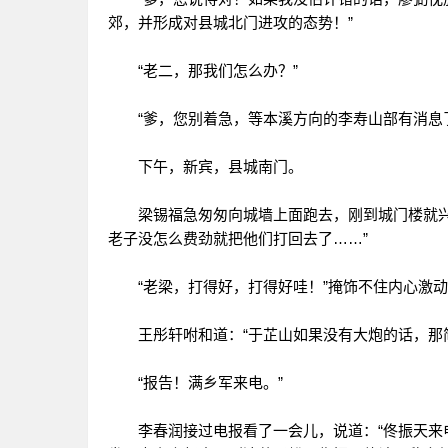
郊，并形成对县城北门进攻的态势！”
“老二，那我们怎么办？”
“爹，您别着急，等本溪方向的李寿山部有消息了
下午，新宾，县城南门。
梁锡福急匆匆向城墙上面跑去，刚到城门楼就兴奋
老子没怎么费劲就把他们打回去了……”
“老梁，打得好，打得好哇！”掩饰不住内心激动
王彤轩咐和道：“于芷山如果没有大炮的话，那简
“报告！满乡军来电。”
李春润接过电报看了一会儿，说道：“佟振天来电