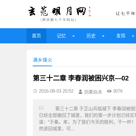
首页
记忆
历史
发现
满乡烽火
第三十二章 李春润被困兴京—02
2016-08-03 20:52
3076
剑柔似水
第三十二章 于芷山兵临城下 李春润被困
已经全部撤回了城里，我们的第一步计划己经实
道：“于桑，来，为了我们今天的胜利，干一杯
然退回城里，可...