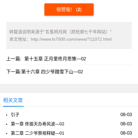
很赞哦！
(
2
)
转载请说明来源于"玄菟明月网（原抚顺七千年网站）"
本文地址：
http://www.fs7000.com/news/?11072.html
上一篇:
第十五章 正月里佟月思策—02
下一篇:
第十六章 四少爷踏雪下山—02
相关文章
08-03
引子
08-03
第一章 佟振天办寿风波—02
08-03
第二章 二少爷祭祖释疑—01