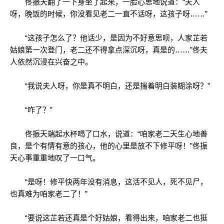
佟振天翻了一下身坐了起来，一脸心思地说道：“夫人
呀，晚饭的时候，你没看见老二一直不话呀，这孩子呀……”
“这孩子怎么了？他话少，是因为不好意思呗，人家芷若
姑娘第一次登门，老二还不得拿点深沉呀，真是的……”佟夫
人依然沉浸在兴奋之中。
“我说夫人呀，你是真不明白，还是揣着明白装糊涂呀？”
“咋了？”
佟振天端起水杯喝了口水，说道：“咱家老二天生心地善
良，是个有情有意的孩心，他的心里是放不下修平呀！”佟振
天心事重重地叹了一口气。
“是呀！修平快两年没有消息，这活不见人，死不见尸，
也真难为咱家老二了！”
“要说这芷若还真是个好姑娘，看得出来，咱家老二也挺