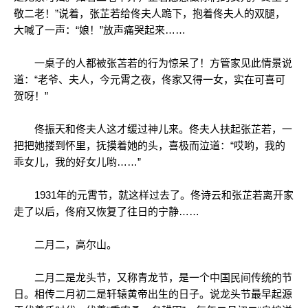
敬二老！”说着，张芷若给佟夫人跪下，抱着佟夫人的双腿，
大喊了一声：“娘！”放声痛哭起来……
一桌子的人都被张苫若的行为惊呆了！方管家见此情景说
道：“老爷、夫人，今元霄之夜，佟家又得一女，实在可喜可
贺呀！”
佟振天和佟夫人这才缓过神儿来。佟夫人扶起张芷若，一
把把她搂到怀里，抚摸着她的头，喜极而泣道：“哎哟，我的
乖女儿，我的好女儿哟……”
1931年的元霄节，就这样过去了。佟诗云和张芷若离开家
走了以后，佟府又恢复了往日的宁静……
二月二，高尔山。
二月二是龙头节，又称青龙节，是一个中国民间传统的节
日。相传二月初二是轩辕黄帝出生的日子。说龙头节最早起源