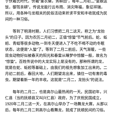
于伏羲氏时代，伏羲“重农桑，务耕田”，每年二月初二“皇娘送
饭，御驾亲耕”。传说龙能行云布雨、消灾降福，象征祥瑞，
所以，用各种与龙相关的民俗活动来祈求平安和丰收就成为民
间的一种习俗。
等到了明清时期，人们习惯把二月二这天，称之为“龙抬
头”的日子。因为农历二月初二，正值“惊蛰”节气前后。蛇、蚯
蚓、青蛙等很多动物,一到冬天便进入了不吃不喝不动的冬眠
状态，这便是“入蛰”了。等到了二月二前后，天气渐暖，一些
昆虫动物好似被春天的阳光和春雷从睡梦中惊醒一般，故名为
“惊蛰”。百姓传说中的大龙实际上是没有的，那种所谓的龙，
就是在蛇、蚯蚓等基础上，由我们的祖先想象加工出来的。二
月初二前后，春回大地，人们期望龙出来，镇住一切有害的毒
虫，期望着新一年的丰收。这就是“二月二，龙抬头”的说法。
每年的二月二，也是高尔山最热闹的一天。民国初年，兴
仁县（当的抚顺县又叫兴仁县）政府，为了庆祝民国成立，
1920年二月二这一天，在高尔山举办了一场舞龙大赛，从那以
后，每年的二月二到高尔山看舞龙，就成了抚顺民间的习俗。