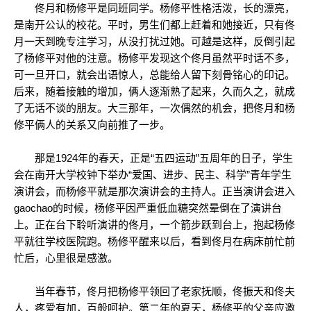
佟月和杨修平是同班同学。杨修平性格活泼，长的漂亮，
是南开公认的校花。平时，男生们都上赶着和她接近，只有佟
月一天到晚专注学习，从没打扰过她。可越是这样，反倒引起
了杨修平对他的注意。杨修平发现这个佟月虽然平时话不多，
可一旦开口，就会出语惊人，总能给人留下刻骨铭心的印记。
后来，随着接触的增加，俩人逐渐熟了起来，久而久之，就成
了无话不谈的朋友。大三那年，一次偶然的机会，把佟月和杨
修平俩人的关系又向前推了一步。
那是1924年的春天，正是“五四运动”五周年的日子，学生
会在南开大学校钟下举办“爱国、进步、民主、科学”青年学生
演讲会，而杨修平就是那次演讲会的主持人。正当演讲会进入
gaochao的时候，杨修平因严重低血糖突然晕倒在了演讲台
上。正在台下聆听演讲的佟月，一个箭步跃到台上，抱起杨修
平就往学校医院跑。杨修平醒来以后，看到佟月在病床前忙前
忙后，心里很是感激。
当年春节，佟月把杨修平领回了老家抚顺，佟振天和佟夫
人，疼爱有加，百般呵护。第二年的夏天，杨修平的父亲应邀