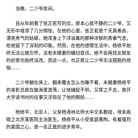
当晚，二少爷房间。
自从年前看了张芷若写的信，原本心就不静的二少爷，又
无形中增添了几分惆怅。在他的心里，张芷若是个天真善良、
漂亮秀气的姑娘，她浑身上下洋溢着的那种浓郁的青春气息，
给他留下了深刻的印象。然而，在他的感情生活中，杨修平始
终无法让她忘怀，没有未婚妻的确切音讯，绝不会再找女朋友
的初衷也始终没改。而这一点，也正是让二少爷无法摆脱的烦
恼……
二少爷躺在床上，翻来覆去怎么也睡不着，未婚妻杨修平
的身影总是在脑海里游荡，让他捕捉不到，又挥之不去，南开
大学读书时的往事又浮现在了他的眼前……
杨修平，北京人，父亲杨清林北师大中文系教授，母亲高
晓之北京某医院主治医生。杨修平从小受家庭熏陶，有着强烈
的爱国之心，是一名正直的进步青年。