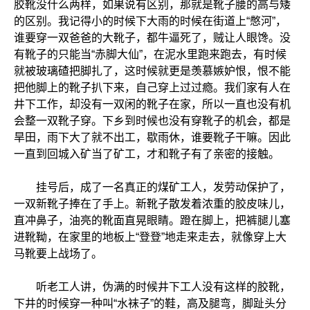
胶靴没什么两样，如果说有区别，那就是靴子腰的高与矮
的区别。我记得小的时候下大雨的时候在街道上“憋河”，
谁要穿一双爸爸的大靴子，都牛逼死了，贼让人眼馋。没
有靴子的只能当“赤脚大仙”，在泥水里跑来跑去，有时候
就被玻璃碴把脚扎了，这时候就更是羡慕嫉妒恨，恨不能
把他脚上的靴子扒下来，自己穿上过过瘾。我们家有人在
井下工作，却没有一双闲的靴子在家，所以一直也没有机
会整一双靴子穿。下乡到时候也没有穿靴子的机会，都是
旱田，雨下大了就不出工，歇雨休，谁要靴子干嘛。因此
一直到回城入矿当了矿工，才和靴子有了亲密的接触。
挂号后，成了一名真正的煤矿工人，发劳动保护了，
一双新靴子捧在了手上。新靴子散发着浓重的胶皮味儿，
直冲鼻子，油亮的靴面直晃眼睛。蹬在脚上，把裤腿儿塞
进靴靿，在家里的地板上“登登”地走来走去，就像穿上大
马靴要上战场了。
听老工人讲，伪满的时候井下工人没有这样的胶靴，
下井的时候穿一种叫“水袜子”的鞋，高及腿弯，脚趾头分