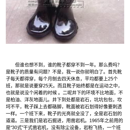
但谁也想不到，谁的靴子都穿不到一年。那么费吗？
是靴子的质量有问题？不是，我一说你就明白了。首先靴
子每天都得穿，每个月刨去四天休息，平均都要上25个
班，那就是说要穿25天。而且靴子始终都是在运动之中，
也就是说没个闲着的时候 。二呢井下的环境不比地面，不
是柏油、洋灰地面儿。井下到处都是岩石，坑坑包包，坎
坷不平，靴子踩上去都硌脚，靴面被岩石划得好像要刺透
一样。一个班下来，靴子的光亮就全没了，全是岩石划的
道道。三是我们是岩石掘进，用凿岩机。1965年之前用的
是“30式”干式凿岩机，没有除尘设备，岩粉飞扬，一个班