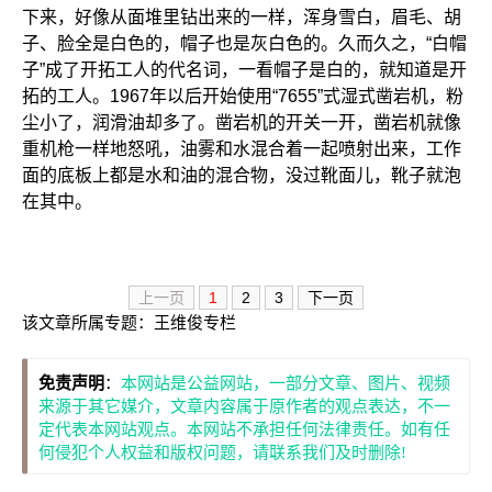
下来，好像从面堆里钻出来的一样，浑身雪白，眉毛、胡
子、脸全是白色的，帽子也是灰白色的。久而久之，“白帽
子”成了开拓工人的代名词，一看帽子是白的，就知道是开
拓的工人。1967年以后开始使用“7655”式湿式凿岩机，粉
尘小了，润滑油却多了。凿岩机的开关一开，凿岩机就像
重机枪一样地怒吼，油雾和水混合着一起喷射出来，工作
面的底板上都是水和油的混合物，没过靴面儿，靴子就泡
在其中。
上一页
1
2
3
下一页
该文章所属专题：
王维俊专栏
免责声明
：
本网站是公益网站，一部分文章、图片、视频
来源于其它媒介，文章内容属于原作者的观点表达，不一
定代表本网站观点。本网站不承担任何法律责任。如有任
何侵犯个人权益和版权问题，请联系我们及时删除!