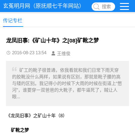
玄菟明月网（原抚顺七千年网站）
搜索
传记专栏
龙凤旧事:《矿山十年》之[08]矿靴之梦
2016-08-23 13:54
王维俊
矿工的靴子很普通，依我看就和我们日常下雨天穿
的胶靴没什么两样，如果说有区别，那就是靴子腰的高
与矮的区别。我记得小的时候下大雨的时候在街道上“憋
河”，谁要穿一双爸爸的大靴子，都牛逼死了，贼让人
眼...
《龙凤旧事》之矿山十年（8）
矿靴之梦