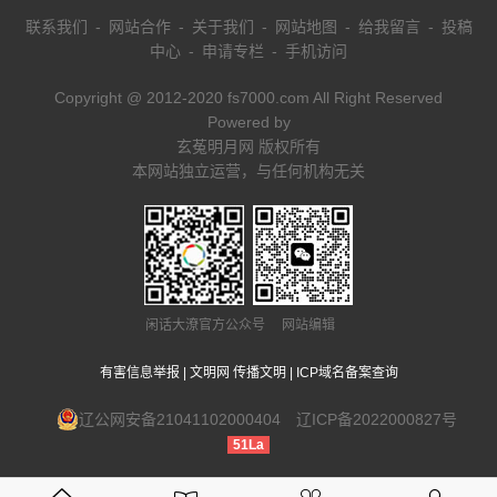
联系我们
-
网站合作
-
关于我们
-
网站地图
-
给我留言
-
投稿
中心
-
申请专栏
-
手机访问
Copyright @ 2012-2020 fs7000.com All Right Reserved
Powered by
玄菟明月网 版权所有
本网站独立运营，与任何机构无关
闲话大潦官方公众号 网站编辑
有害信息举报
|
文明网 传播文明
|
ICP域名备案查询
辽公网安备21041102000404
辽ICP备2022000827号
51La