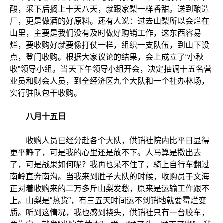
酸，采下后搁上十天八天，就跟家梨一样香甜。送到酿造
厂，更是做酒的好原料。还有人说：过去山梨所以会烂在
山里，主要是我们没有及时做好购销工作，这东西容易
烂，要收购好就要像打仗一样，组织一支队伍，到山下设
点，登门收购。根据大家议论的结果，会上成立了“小秋
收”领导小组。当天下午领导小组开会，决定抽调十五名营
业员和财会人员，到全经济区九个大队和一个社办林场，
实行驻队包干收购。
八月十五日
收购人员已经分赴各个大队，供销社院内比平日显得
更平静了，可是我的心里还是放不下。人马算是撒出去
了，可是战果如何呢？我再也呆不住了，骑上自行车翻过
南岭直奔南沟。当我来到胜子大队的时候，收购员于文海
正对着收购来的二万多斤山梨发愁，原来是运输工作跟不
上。山梨是“热货”，有三五天时间运不到销地就要霉烂变
质。听到这情况，我也感到挠头，供销社只有一台胶车，