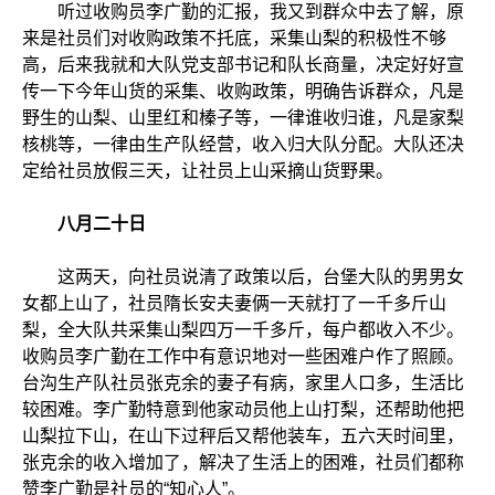
听过收购员李广勤的汇报，我又到群众中去了解，原
来是社员们对收购政策不托底，采集山梨的积极性不够
高，后来我就和大队党支部书记和队长商量，决定好好宣
传一下今年山货的采集、收购政策，明确告诉群众，凡是
野生的山梨、山里红和榛子等，一律谁收归谁，凡是家梨
核桃等，一律由生产队经营，收入归大队分配。大队还决
定给社员放假三天，让社员上山采摘山货野果。
八月二十日
这两天，向社员说清了政策以后，台堡大队的男男女
女都上山了，社员隋长安夫妻俩一天就打了一千多斤山
梨，全大队共采集山梨四万一千多斤，每户都收入不少。
收购员李广勤在工作中有意识地对一些困难户作了照顾。
台沟生产队社员张克余的妻子有病，家里人口多，生活比
较困难。李广勤特意到他家动员他上山打梨，还帮助他把
山梨拉下山，在山下过秤后又帮他装车，五六天时间里，
张克余的收入增加了，解决了生活上的困难，社员们都称
赞李广勤是社员的“知心人”。