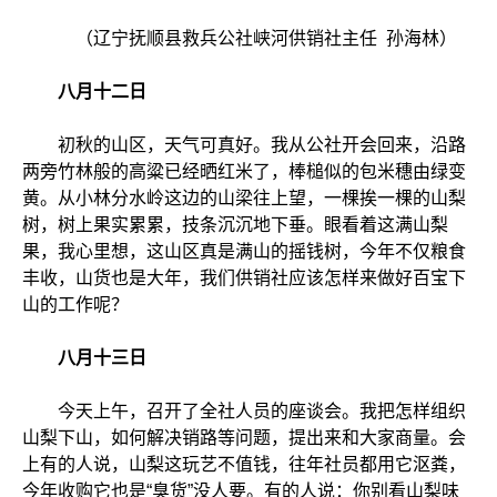
（辽宁抚顺县救兵公社峡河供销社主任 孙海林）
八月十二日
初秋的山区，天气可真好。我从公社开会回来，沿路
两旁竹林般的高粱已经晒红米了，棒槌似的包米穗由绿变
黄。从小林分水岭这边的山梁往上望，一棵挨一棵的山梨
树，树上果实累累，技条沉沉地下垂。眼看着这满山梨
果，我心里想，这山区真是满山的摇钱树，今年不仅粮食
丰收，山货也是大年，我们供销社应该怎样来做好百宝下
山的工作呢？
八月十三日
今天上午，召开了全社人员的座谈会。我把怎样组织
山梨下山，如何解决销路等问题，提出来和大家商量。会
上有的人说，山梨这玩艺不值钱，往年社员都用它沤粪，
今年收购它也是“臭货”没人要。有的人说：你别看山梨味