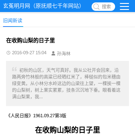
玄菟明月网（原抚顺七千年网站）
搜索
旧闻新读
在收购山梨的日子里
2016-09-27 15:04
孙海林
初秋的山区，天气可真好。我从公社开会回来，沿
路两旁竹林般的高粱已经晒红米了，棒槌似的包米穗由
绿变黄。从小林分水岭这边的山梁往上望，一棵挨一棵
的山梨树，树上果实累累，技条沉沉地下垂。眼看着这
满山梨果，我...
《人民日报》1961.09.27第3版
在收购山梨的日子里