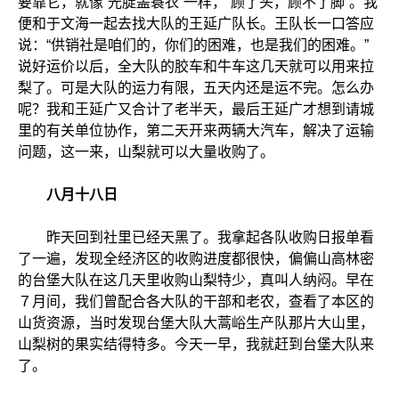
要靠它，就像“光腚盖蓑衣”一样，“顾了头，顾不了脚”。我
便和于文海一起去找大队的王延广队长。王队长一口答应
说：“供销社是咱们的，你们的困难，也是我们的困难。”
说好运价以后，全大队的胶车和牛车这几天就可以用来拉
梨了。可是大队的运力有限，五天内还是运不完。怎么办
呢？我和王延广又合计了老半天，最后王延广才想到请城
里的有关单位协作，第二天开来两辆大汽车，解决了运输
问题，这一来，山梨就可以大量收购了。
八月十八日
昨天回到社里已经天黑了。我拿起各队收购日报单看
了一遍，发现全经济区的收购进度都很快，偏偏山高林密
的台堡大队在这几天里收购山梨特少，真叫人纳闷。早在
７月间，我们曾配合各大队的干部和老农，查看了本区的
山货资源，当时发现台堡大队大蒿峪生产队那片大山里，
山梨树的果实结得特多。今天一早，我就赶到台堡大队来
了。