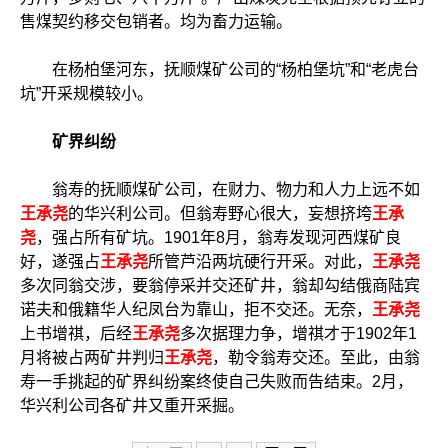
售煤契约移交包销者。均为畜力运输。
在杨柏堡河东，抚顺煤矿公司的“杨柏堡坑”和“老虎台
坑”开采规模较小。
矿界纠纷
翁寿的抚顺煤矿公司，在财力、物力和人力上远不如
王承尧
的华兴利公司。但翁寿野心很大，妄想挤垮
王承
尧
，强占所有矿坑。1901年8月，翁寿发现河西煤矿良
好，遂强占
王承尧
所管芦沿两坑硬行开采。对此，
王承尧
多次同翁交涉，要翁停采并交还矿井，翁却勾结俄商陆宾
诺夫和俄籍华人纪凤台为靠山，拒不交还。无奈，
王承尧
上书增祺，后经
王承尧
多次据理力争，增祺才于1902年1
月将被占两矿井判归
王承尧
，勒令翁寿交还。至此，由翁
寿一手挑起的矿界纠纷案终使自己失败而告结束。2月，
华兴利公司各矿井又重开采掘。