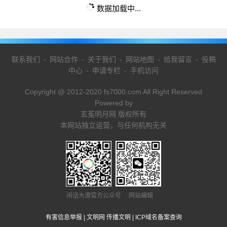
数据加载中...
联系我们
-
网站合作
-
关于我们
-
网站地图
-
给我留言
-
投稿
中心
-
申请专栏
-
手机访问
Copyright @ 2012-2020 fs7000.com All Right Reserved
Powered by
玄菟明月网 版权所有
本网站独立运营，与任何机构无关
闲话大潦官方公众号 网站编辑
有害信息举报
|
文明网 传播文明
|
ICP域名备案查询