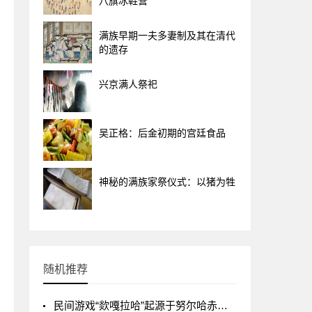
八旗冰鞋营
满族早期一夫多妻制及其在清代
的遗存
兴京满人祭祀
吴正格：后金初期的宫廷食品
神秘的满族家祭仪式：以猪为牲
随机推荐
民间游戏“欻嘎拉哈”起源于努尔哈赤时期