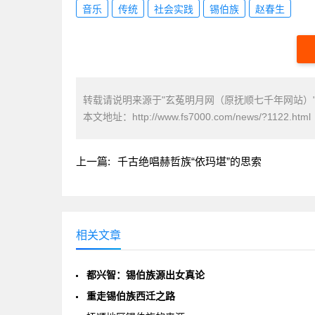
音乐
传统
社会实践
锡伯族
赵春生
转载请说明来源于"玄菟明月网（原抚顺七千年网站）
本文地址：
http://www.fs7000.com/news/?1122.html
上一篇:
千古绝唱赫哲族“依玛堪”的思索
相关文章
都兴智：锡伯族源出女真论
重走锡伯族西迁之路