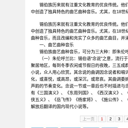
锡伯族历来就有注重文化教育的优良传统。他们
中创造了独具特色的曲艺曲种音乐。尤其，在18世
锡伯族历来就有注重文化教育的优良传统。他们
中创造了独具特色的曲艺曲种音乐。尤其，在18世
曲种音乐，而且改编和充实了众多的曲艺曲目，并
一、曲艺曲种音乐
锡伯族曲艺曲种音乐，可分为三大种：即朱伦呼
（一）朱伦呼兰比：锡伯语“念说”之意，流行于
聚居地区，每到冬季农闲或节假日的夜晚，三五成
小说，众人用心欣赏。其念说的曲调因念说者和唱
化，或喜悦，或高昂，或深沉，或悲哀。其曲调委
声韵的节奏变化。念说一节或一章后也不时插进与
有《三国演义》、《东周列国》、《西汉演义》、
侠五义》、《岳飞传》《杨家将》、《施公传》、
解放后翻译的国内现代小说等。
上一页
1
2
3