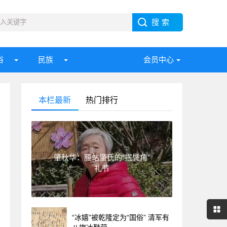
俗
民族
会员中心
本栏最新
热门排行
肇秋华：腰站肇氏的“抿鬓角”
礼节
“冰嬉”被乾隆定为“国俗” 清军有