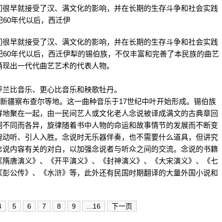
很早就接受了汉、满文化的影响，并在长期的生存斗争和社会实践
纪60年代以后，西迁伊
很早就接受了汉、满文化的影响，并在长期的生存斗争和社会实践
纪60年代以后，西迁伊犁的锡伯族，不仅丰富和完善了本民族的曲艺
涌现出一代代曲艺艺术的代表人物。
兰比音乐、更心比音乐和秧歌牡丹。
新疆察布查尔等地。这一曲种音乐于17世纪中叶开始形成。锡伯族
群地聚在一起，由一民间艺人或文化老人念说被译成满文的古典章回
词不同而各异，旋律随着书中人物的命运和故事情节的发展而不断变
婉动听、引人入胜。念说时无乐器伴奏，也不需要什么道具，但讲究
念说内容有关的对白，以加强念说者与听众之间的交流。念说的书籍
《隋唐演义》、《开平演义》、《封神演义》、《大宋演义》、《七
《彭公传》、《水浒》等，此外还有民国时期翻译的大量外国小说和
4
5
6
7
8
9
...16
下一页