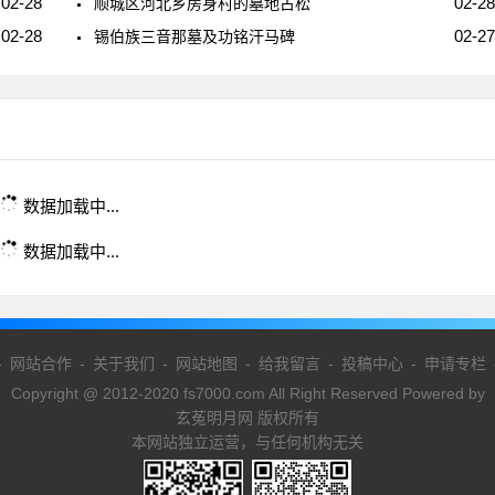
02-28
02-28
顺城区河北乡房身村的墓地古松
02-28
02-27
锡伯族三音那墓及功铭汗马碑
数据加载中...
数据加载中...
-
网站合作
-
关于我们
-
网站地图
-
给我留言
-
投稿中心
-
申请专栏
Copyright @ 2012-2020 fs7000.com All Right Reserved Powered by
玄菟明月网 版权所有
本网站独立运营，与任何机构无关