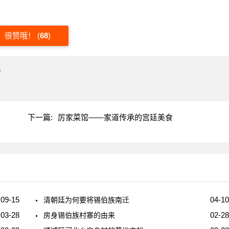
很赞哦！
(
68
)
"
下一篇:
厉家菜馆——家道传承的宫廷美食
09-15
04-10
清朝廷为何要将锡伯族南迁
03-28
02-28
房身锡伯族村寨的由来