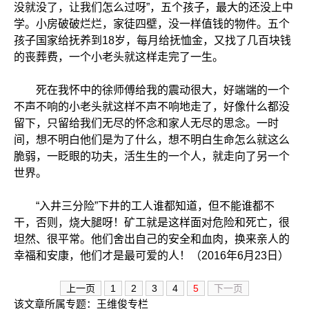
没就没了，让我们怎么过呀”，五个孩子，最大的还没上中
学。小房破破烂烂，家徒四壁，没一样值钱的物件。五个
孩子国家给抚养到18岁，每月给抚恤金，又找了几百块钱
的丧葬费，一个小老头就这样走完了一生。
死在我怀中的徐师傅给我的震动很大，好端端的一个
不声不响的小老头就这样不声不响地走了，好像什么都没
留下，只留给我们无尽的怀念和家人无尽的思念。一时
间，想不明白他们是为了什么，想不明白生命怎么就这么
脆弱，一眨眼的功夫，活生生的一个人，就走向了另一个
世界。
“入井三分险”下井的工人谁都知道，但不能谁都不
干，否则，烧大腿呀！矿工就是这样面对危险和死亡，很
坦然、很平常。他们舍出自己的安全和血肉，换来亲人的
幸福和安康，他们才是最可爱的人！（2016年6月23日）
上一页
1
2
3
4
5
下一页
该文章所属专题：
王维俊专栏