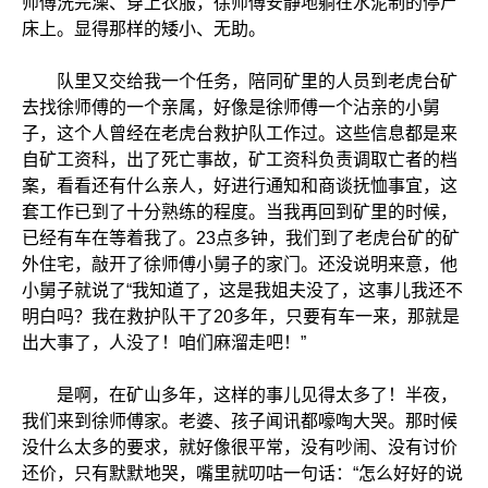
师傅洗完澡、穿上衣服，徐师傅安静地躺在水泥制的停尸
床上。显得那样的矮小、无助。
队里又交给我一个任务，陪同矿里的人员到老虎台矿
去找徐师傅的一个亲属，好像是徐师傅一个沾亲的小舅
子，这个人曾经在老虎台救护队工作过。这些信息都是来
自矿工资科，出了死亡事故，矿工资科负责调取亡者的档
案，看看还有什么亲人，好进行通知和商谈抚恤事宜，这
套工作已到了十分熟练的程度。当我再回到矿里的时候，
已经有车在等着我了。23点多钟，我们到了老虎台矿的矿
外住宅，敲开了徐师傅小舅子的家门。还没说明来意，他
小舅子就说了“我知道了，这是我姐夫没了，这事儿我还不
明白吗？我在救护队干了20多年，只要有车一来，那就是
出大事了，人没了！咱们麻溜走吧！”
是啊，在矿山多年，这样的事儿见得太多了！半夜，
我们来到徐师傅家。老婆、孩子闻讯都嚎啕大哭。那时候
没什么太多的要求，就好像很平常，没有吵闹、没有讨价
还价，只有默默地哭，嘴里就叨咕一句话：“怎么好好的说