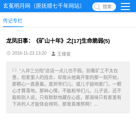
玄菟明月网（原抚顺七千年网站）
搜索
传记专栏
龙凤旧事：《矿山十年》之[17]生命脆弱(5)
2016-11-23 13:20
王维俊
“入井三分险”这话一点儿也不假。别看矿工不太在
意，但家里人的挂念，却是从他离开家的那一刻开始，
那颗心一直悬着。直到爷们儿、或儿子敲响家门，一颗
心才算落地。那种心情，不能和爷们儿、儿子说，还不
能和别人说，只有默默地藏在心底，那滋味只有家里有
下井的人才能体会得到，那是真难熬啊！...