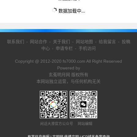
数据加载中...
联系我们
-
网站合作
-
关于我们
-
网站地图
-
给我留言
-
投稿
中心
-
申请专栏
-
手机访问
Copyright @ 2012-2020 fs7000.com All Right Reserved
Powered by
玄菟明月网 版权所有
本网站独立运营，与任何机构无关
闲话大潦官方公众号 网站编辑
有害信息举报
|
文明网 传播文明
|
ICP域名备案查询