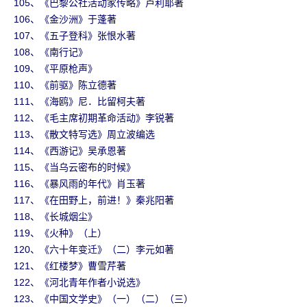
105、《巴黎公社活动家传略》卢利耶著
106、《金沙洲》于蓬著
107、《五子登科》张恨水著
108、《南行记》
109、《平原枪声》
110、《前驱》陈立德著
111、《海鸥》尼．比留柯夫著
112、《毛主席初期革命活动》李锐著
113、《散文特写选》周立波编选
114、《西游记》吴承恩著
115、《当乌云密布的时候》
116、《暴风雨的年代》肖玉著
117、《在田野上，前进！》秦兆阳著
118、《长城烟尘》
119、《火种》（上）
120、《六十年变迁》（二）李元如著
121、《红楼梦》曹雪芹著
122、《河北青年作者小说选》
123、《中国文学史》（一）（二）（三）