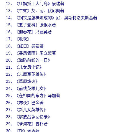
12、《红旗插上大门岛》景瑞著
13、《牛虻》艾．丽．伏尼契著
14、《钢铁是怎样炼成的》尼．奥斯特洛夫斯基著
15、《五子登科》张恨水著
16、《迎春花》冯德英著
17、《收获》
18、《红日》吴强著
19、《暴风骤雨》周立波著
20、《海防前线的一日》
21、《儿女风尘记》
22、《志愿军英雄传》
23、《草原烽火》
24、《前线英雄儿女》
25、《在祖国的东方》马加著
26、《寒夜》巴金著
27、《新儿女英雄传》
28、《解放战争回忆录》
29、《孽海花》曾朴著
30、《蚀》矛盾著