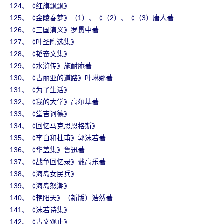
124、《红旗飘飘》
125、《金陵春梦》（1）、《（2）、《（3）唐人著
126、《三国演义》罗贯中著
127、《叶圣陶选集》
128、《韬奋文集》
129、《水浒传》施耐庵著
130、《古丽亚的道路》叶琳娜著
131、《为了生活》
132、《我的大学》高尔基著
133、《堂吉诃德》
134、《回忆马克思恩格斯》
135、《李白和杜甫》郭沫若著
136、《华盖集》鲁迅著
137、《战争回忆录》戴高乐著
138、《海岛女民兵》
139、《海岛怒潮》
140、《艳阳天》（新版）浩然著
141、《沫若诗集》
142、《古文观止》