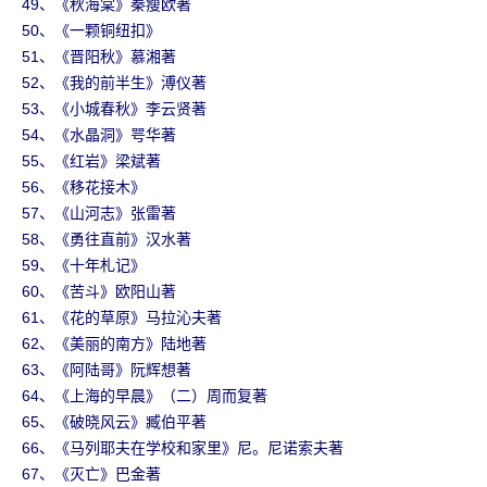
49、《秋海棠》秦瘦欧著
50、《一颗铜纽扣》
51、《晋阳秋》慕湘著
52、《我的前半生》溥仪著
53、《小城春秋》李云贤著
54、《水晶洞》咢华著
55、《红岩》梁斌著
56、《移花接木》
57、《山河志》张雷著
58、《勇往直前》汉水著
59、《十年札记》
60、《苦斗》欧阳山著
61、《花的草原》马拉沁夫著
62、《美丽的南方》陆地著
63、《阿陆哥》阮辉想著
64、《上海的早晨》（二）周而复著
65、《破晓风云》臧伯平著
66、《马列耶夫在学校和家里》尼。尼诺索夫著
67、《灭亡》巴金著