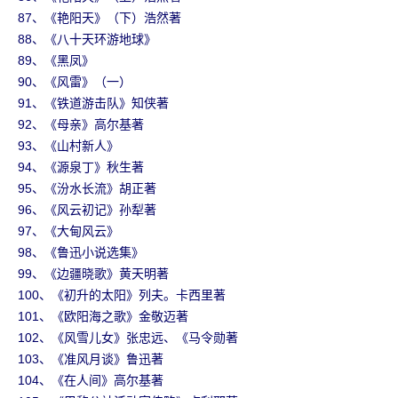
87、《艳阳天》（下）浩然著
88、《八十天环游地球》
89、《黑凤》
90、《风雷》（一）
91、《铁道游击队》知侠著
92、《母亲》高尔基著
93、《山村新人》
94、《源泉丁》秋生著
95、《汾水长流》胡正著
96、《风云初记》孙犁著
97、《大甸风云》
98、《鲁迅小说选集》
99、《边疆晓歌》黄天明著
100、《初升的太阳》列夫。卡西里著
101、《欧阳海之歌》金敬迈著
102、《风雪儿女》张忠远、《马令勋著
103、《准风月谈》鲁迅著
104、《在人间》高尔基著