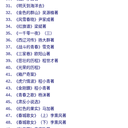
31、《明天到海洋去》
32、《金色的群山》吴源植著
33、《风雪春晓》尹家成著
34、《红旗谱》梁斌著
35、《一千零一夜》（三）
36、《西辽河传》扬大群著
37、《战斗的青春》雪克著
38、《三家巷》欧阳山著
39、《悲壮的历程》程世才著
40、《光荣的历程》
41、《箱尸奇案》
42、《虎穴情波》程小青著
43、《金刚鑚》程小青著
44、《青春之歌》杨沫著
45、《肃反小说选》
46、《红色的果实》马加著
47、《春城歌女》（上）李熏风著
48、《春城歌女》（下）李熏风著