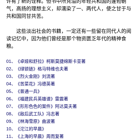
许有了新的诠释。但书中所充溢的年轻共和国的蓬勃朝
气，高扬的理想主义，却濡染了一、两代人，使之甘于与
共和国同甘共苦。
这些淡出社会的书籍，一定还有一些留在同代人的阅
读记忆中，因为他们曾经是那个物资匮乏年代的精神食
粮。
01、《卓娅和舒拉》柯斯莫捷绵斯卡亚著
02、《绿锁链》格马特维也夫著
03、《烈火金刚》刘流著
04、《苦菜花》冯德英著
05、《普通一兵》
06、《福建民兵英雄谱》雷震著
07、《形形色色的案件》阿达莫夫著
08、《敌后武工队》冯志著
09、《林海雪原》曲波著
10、《沱江的早晨》
11、《上海的早晨》周而复著