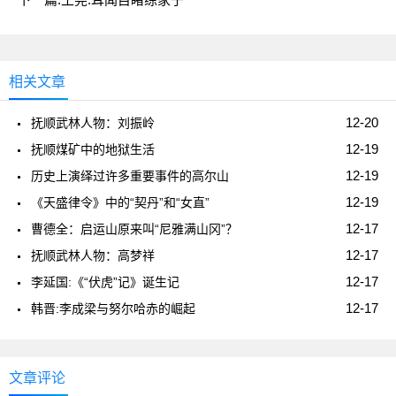
相关文章
12-20
抚顺武林人物：刘振岭
12-19
抚顺煤矿中的地狱生活
12-19
历史上演绎过许多重要事件的高尔山
12-19
《天盛律令》中的“契丹”和“女直”
12-17
曹德全：启运山原来叫“尼雅满山冈”？
12-17
抚顺武林人物：高梦祥
12-17
李延国:《“伏虎”记》诞生记
12-17
韩晋:李成梁与努尔哈赤的崛起
文章评论