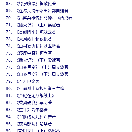
68、《绿泉喷绿》贺政民著
69、《在昂美纳部落里》郭国蒲著
70、《吕梁英雄传》马锋、《西戍著
71、《播火记》（上）梁斌著
72、《香飘四季》陈残云著
73、《大风歌》邹荻帆著
74、《山村复仇记》刘玉峰著
75、《逐鹿中原》柯尚著
76、《播火记》（下）梁斌著
77、《山乡巨变》（上）周立波著
78、《山乡巨变》（下）周立波著
79、《春》巴金著
80、《革命烈士诗抄》肖三主编
81、《奔驰在无形战线上》
82、《乘风破浪》草明著
83、《童年》高尔基著
84、《军队的女儿》邓普著
85、《夜莺部队》哈华著
86、《艳阳天》（上）浩然著