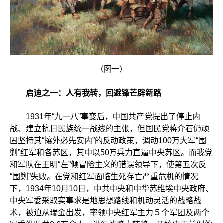
（图一）
启迪之一：人有我转，回避锋芒辟新路
1931年“九一八”事变后，中国共产党提出了停止内
战、建立抗日民族统一战线的主张，但国民党蒋介石仍顽
固坚持其“攘外必先安内”的反动政策，调动100万大军“围
剿”红军和各苏区，其中以50万兵力直逼中央苏区。而我党
和军队在王明“左”倾冒险主义的错误领导下，使第五次反
“围剿”失败。在党和红军面临生死存亡严重危机的情况
下，1934年10月10日，中共中央和中华苏维埃中央政府、
中央军委采取实事求是地思想路线和机动灵活的战略战
术，被迫从瑞金出发，率领中央红军主力５个军团及两个