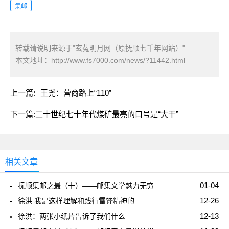
集邮
转载请说明来源于"玄菟明月网（原抚顺七千年网站）"
本文地址：
http://www.fs7000.com/news/?11442.html
上一篇:
王尧：营商路上“110”
下一篇:
二十世纪七十年代煤矿最亮的口号是“大干”
相关文章
01-04
抚顺集邮之最（十）——邮集文学魅力无穷
12-26
徐洪:我是这样理解和践行雷锋精神的
12-13
徐洪：两张小纸片告诉了我们什么