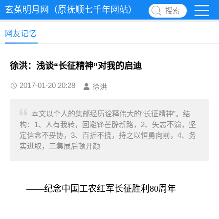
玄菟明月网（原抚顺七千年网站）
搜索
网友记忆
徐洪：浅谈“长征精神”对我的启迪
2017-01-20 20:28
徐洪
本文以个人的集邮经历诠释伟大的“长征精神”。结
构：1、人有我转，回避锋芒辟新路，2、矢志不渝，坚
定信念不妥协，3、百折不挠，持之以恒勇向前，4、务
实进取，三集展后顿开颜
——纪念中国工农红军长征胜利80周年