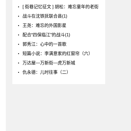
[ 街巷记忆征文 ] 胡松：难忘童年的老街
战斗在沈铁抚联合县(1)
王尧：难忘的外国影星
配合“四保临江”的战斗(1)
郭秀江：心中的一首歌
短篇小说：李满意家的红窗帘（六）
万达屋—万新街—虎万新城
仇永德：儿时往事（二）