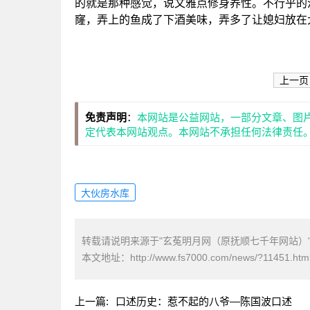
的就是那种感觉，说文雅点修身养性。不行乎的
窿，弄上的鱼成了下酒美味，弄多了让媳妇放在
上一页
免责声明
：
本网站是公益网站，一部分文章、图
定代表本网站观点。本网站不承担任何法律责任
大伙房水库
转载请说明来源于"玄菟明月网（原抚顺七千年网站）
本文地址：
http://www.fs7000.com/news/?11451.htm
上一篇:
口述历史：惹不起的八爷—陈国波口述