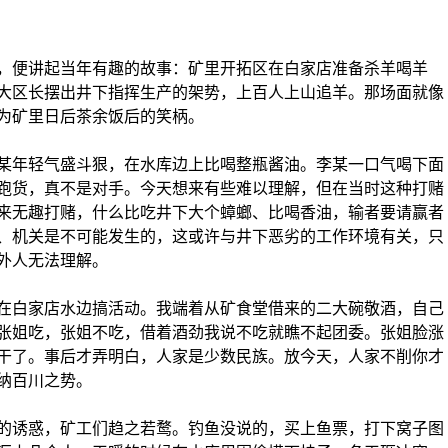
便讲起当年有趣的故事：矿里开拓区在白家店准备杀羊喝羊
大区长摆出井下指挥生产的架势，上百人上山追羊。那场面就像
为矿里日后茶余饭后的笑柄。
某年轻气盛斗狠，在水库边上比喝整瓶酱油。李某一口气喝下面
跑货，真不是对手。今天想来有些难以理解，但在当时这种打赌
来无趣打赌，什么比吃井下大个蟑螂、比喝香油，输者要请赢者
、机关是不可能发生的，这或许与井下恶劣的工作环境有关，只
外人无法理解。
白家店水边搞活动。我端着从矿食堂借来的二大碗敬酒，自己
张姐吃，张姐不吃，借着酒劲我说不吃就瞧不起团委。张姐脸涨
干了。事后才弄明白，人家是少数民族。放今天，人家不削你才
纳百川之势。
诱惑，矿工们趋之若鹜。钓鱼没说的，买上鱼票，打下窝子图