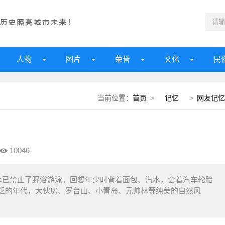
人物
图片
荣誉
文化
民
当前位置：
首页
>
记忆
>
网友记忆
10046
库已禁止了野浴游泳。回想年少时背着面包、汽水，套着汽车轮胎
乏的年代，大伙房、罗台山、小青岛、元帅林等纯美的自然风