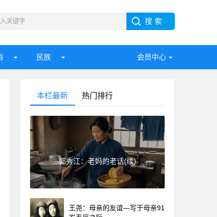
俗
民族
会员中心
本栏最新
热门排行
郭秀江：老妈的老话(续)
王尧：母亲的友谊—写于母亲91