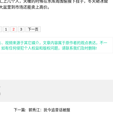
汇上几个人，天暖的时候在水库周围偷摸下挂子，冬天砸冰窟
大盆里到市场还能卖上高价。
1
2
3
下一页
片、视频来源于其它媒介，文章内容属于原作者的观点表达，不一
。如有任何侵犯个人权益和版权问题，请联系我们及时删除!
"
l
下一篇:
郭秀江：抚今追昔话被服