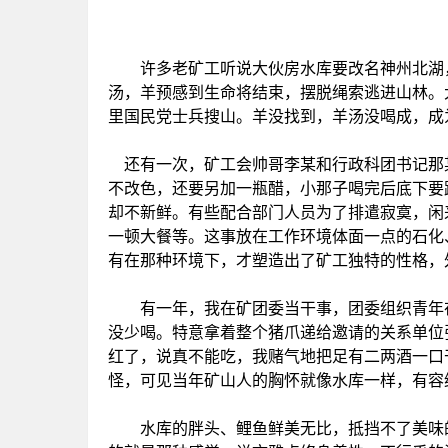
许多老矿工听说大伙房水库要改名神州北湖，
汤，羊预感到生命将结束，摆脱绳索逃进山林。
里国民党士兵搜山。羊没找到，羊汤没喝成，成
还有一次，矿工会帅哥李某和行政科团书记那
不改色，还要另加一瓶醋，小那子喝完后底下要
却不新鲜。有些配合部门人员为了排遣寂寞，闲
一顿大餐等。这事放在工作环境体面一点的石化
有在那种环境下，才塑造出了矿工独特的性格，
有一年，我在矿团委当干事，团委组织青年在
没少喝。特意拿着整个猪爪递给邀请的关系单位
红了，说真不能吃，我赌气地把足有二两酒一口
怪，可见当年矿山人的胸怀就像水库一样，有容
水库的胖头、鲤鱼鲜美无比，抵挡不了美味的