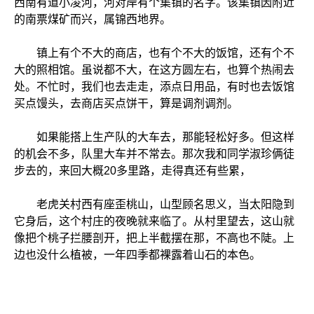
西南有道小凌河，河对岸有个集镇的名字。该集镇因附近
的南票煤矿而兴，属锦西地界。
镇上有个不大的商店，也有个不大的饭馆，还有个不
大的照相馆。虽说都不大，在这方圆左右，也算个热闹去
处。不忙时，我们也去走走，添点日用品，有时也去饭馆
买点馒头，去商店买点饼干，算是调剂调剂。
如果能搭上生产队的大车去，那能轻松好多。但这样
的机会不多，队里大车并不常去。那次我和同学淑珍俩徒
步去的，来回大概20多里路，走得真还有些累，
老虎关村西有座歪桃山，山型顾名思义，当太阳隐到
它身后，这个村庄的夜晚就来临了。从村里望去，这山就
像把个桃子拦腰剖开，把上半截摆在那，不高也不陡。上
边也没什么植被，一年四季都裸露着山石的本色。