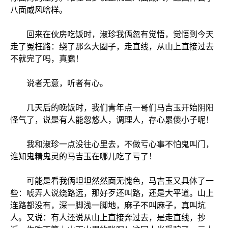
八面威风啥样。
回来在伙房吃饭时，淑珍我俩忽有觉悟，觉悟到今天
走了冤枉路：绕了那么大圈子，走直线，从山上直接过去
不就完了吗，真蠢！
说者无意，听者有心。
几天后的晚饭时，我们青年点一哥们马吉玉开始阴阳
怪气了，说是有人能忽悠人，调理人，存心累傻小子呢！
我和淑珍一点没往心里去，不做亏心事不怕鬼叫门，
谁知鬼精鬼灵的马吉玉在哪儿吃了亏了！
可能是看我俩坦坦然然面无愧色，马吉玉又具体了一
些：唬弄人说绕路远，那好歹还叫路，还是大平道。山上
连路都没有，深一脚浅一脚地，麻子不叫麻子，真叫坑
人。又说：有人还说从山上直接奔过去，是走直线，抄