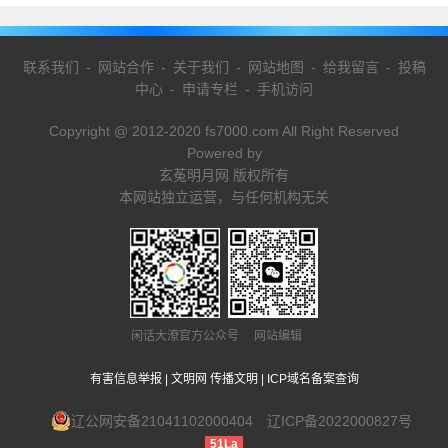
联系我们
-
网站合作
-
关于我们
-
网站地图
-
给我留言
-
投稿
中心
-
申请专栏
-
手机访问
Copyright @ 2012-2020 fs7000.com All Right Reserved
Powered by
玄菟明月网 版权所有
本网站独立运营，与任何机构无关
闲话大潦官方公众号 网站编辑
有害信息举报
|
文明网 传播文明
|
ICP域名备案查询
辽公网安备21041102000404
辽ICP备2022000827号
51La