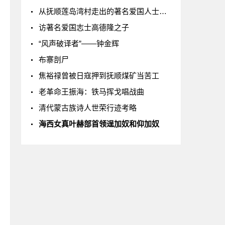
从抚顺莲岛湾村走出的著名爱国人士王卓然
访著名爱国志士高德隆之子
“风声破译者”——钟金辉
布寨剖尸
焦裕禄曾被日寇押到抚顺煤矿当苦工
老革命王振海：铁马挥戈唱战曲
清代蒙古族诗人世荣行迹考略
海西女真叶赫部首领逞加奴和仰加奴