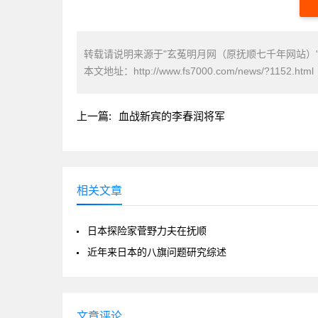
转载请说明来源于"玄菟明月网（原抚顺七千年网站）
本文地址：
http://www.fs7000.com/news/?1152.html
上一篇:
血战新宾的李春润将军
相关文章
日本探险家菅野力夫在抚顺
近年来日本的八旗问题研究综述
文章评论