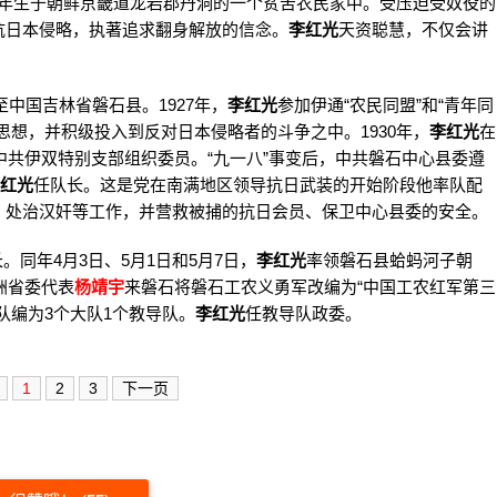
0年生于朝鲜京畿道龙岩郡丹洞的一个贫苦农民家中。受压迫受奴役的
抗日本侵略，执著追求翻身解放的信念。
李红光
天资聪慧，不仅会讲
中国吉林省磐石县。1927年，
李红光
参加伊通“农民同盟”和“青年同
思想，并积级投入到反对日本侵略者的斗争之中。1930年，
李红光
在
中共伊双特别支部组织委员。“九一八”事变后，中共磐石中心县委遵
红光
任队长。这是党在南满地区领导抗日武装的开始阶段他率队配
、处治汉奸等工作，并营救被捕的抗日会员、保卫中心县委的安全。
。同年4月3日、5月1日和5月7日，
李红光
率领磐石县蛤蚂河子朝
洲省委代表
杨靖宇
来磐石将磐石工农义勇军改编为“中国工农红军第三
队编为3个大队1个教导队。
李红光
任教导队政委。
1
2
3
下一页