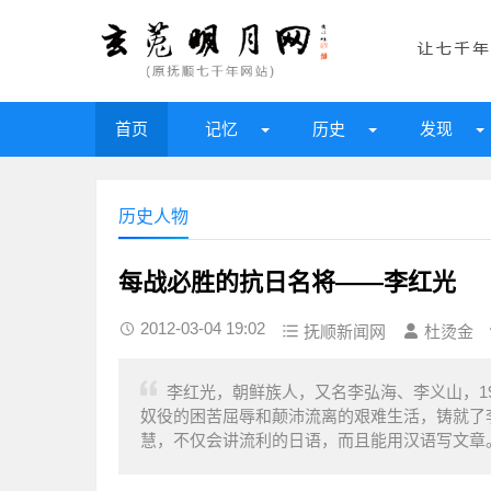
首页
记忆
历史
发现
历史人物
每战必胜的抗日名将——李红光
2012-03-04 19:02
抚顺新闻网
杜烫金
李红光，朝鲜族人，又名李弘海、李义山，1
奴役的困苦屈辱和颠沛流离的艰难生活，铸就了
慧，不仅会讲流利的日语，而且能用汉语写文章。 19