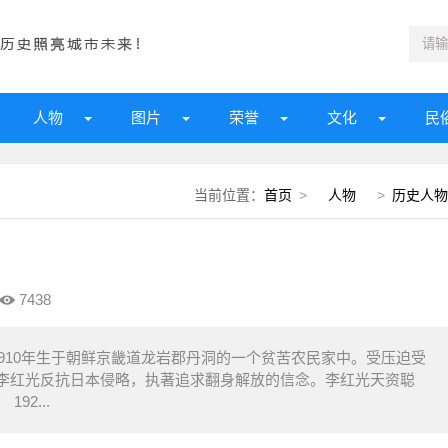
人物
图片
荣誉
文化
民
当前位置：
首页
>
人物
>
历史人物
7438
910年生于朝鲜京畿道龙岩郡丹洞的一个贫苦农民家中。受压迫受
李红光反抗日本侵略，执著追求翻身解放的信念。李红光天资聪
2...