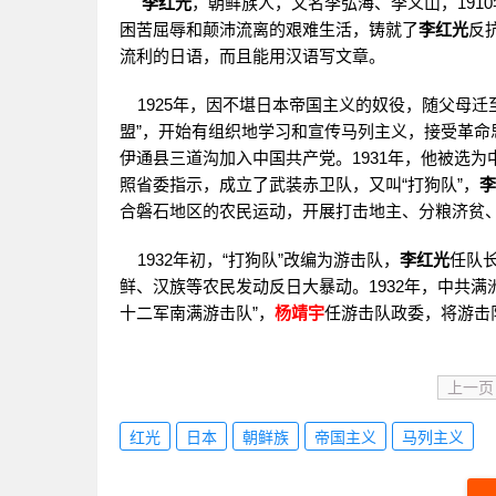
李红光
，朝鲜族人，又名李弘海、李义山，191
困苦屈辱和颠沛流离的艰难生活，铸就了
李红光
反
流利的日语，而且能用汉语写文章。
1925年，因不堪日本帝国主义的奴役，随父母迁至
盟”，开始有组织地学习和宣传马列主义，接受革命
伊通县三道沟加入中国共产党。1931年，他被选为
照省委指示，成立了武装赤卫队，又叫“打狗队”，
李
合磐石地区的农民运动，开展打击地主、分粮济贫
1932年初，“打狗队”改编为游击队，
李红光
任队长
鲜、汉族等农民发动反日大暴动。1932年，中共满
十二军南满游击队”，
杨靖宇
任游击队政委，将游击
上一页
红光
日本
朝鲜族
帝国主义
马列主义