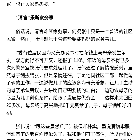
家，也让大家熟悉我。”
“清官”乐断家务事
俗话说，清官难断家务事，何况张伟只是一个普通的社区
民警。然而，张伟却乐于管这些婆婆妈妈的家务事儿。
7委有位居民因为父亲办丧事时在花钱上与母亲发生争
执，双方闹得不可开交，还报了“110”。年迈的母亲不得已多
次到警务室找张伟要求处理儿子。张伟通过了解情况感到，虽
然母子剑拔驽张，但是亲情还在，于是他同社区干部一起做母
子俩的工作，一边说做儿子的应该多为母亲着想，让儿子主动
向母亲承认错误，并讲明自己需要钱的理由；一边劝做母亲的
尽量为儿子创造条件，给孩子发展提供资金……这样来来回回
20多次，母亲终于高兴地把6千元钱给了儿子，母子俩和好如
初。
张伟说：“跟这些虽然斤斤计较但却朴实，虽说满腹牢骚
但却直率的老百姓接触久了，我和他们有了感情，所以他们的