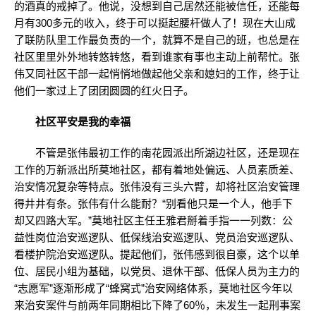
的酒真的戒掉了。他说，没想到自己居然还能被信任，还能每
月有300多元的收入，终于可以挺起腰杆做人了！现在大山成
了联防队里工作最负责的一个，就算不是自己的班，也总是在
社区里里外外地转悠转悠，看到谁家有事也主动上前帮忙。张
伟又同社区干部一起悄悄地做起他父亲和媳妇的工作，终于让
他们一家过上了团团圆圆的红火日子。
社区平安是我的幸福
不管是张伟最初工作的南花园派出所湖边社区，还是现在
工作的万新派出所莫地社区，都有着地处偏远、人员素质差、
治安情况复杂等特点。张伟没有三头六臂，却将社区治安管理
得井井有条。张伟有什么能耐？“别看他只是一个人，他手下
却又四路大军。”莫地社区主任王雅君掰着手指一一列数：公
益性岗位治安巡逻队、低保线治安巡逻队、党员治安巡逻队、
看楼护院治安巡逻队。提起他们，张伟感到很自豪，这个以单
位、居民小组为基础，以党员、退休干部、低保人员为主力的
“志愿军”逐渐形成了“蜂窝式”治安网络体系，莫地社区今年以
来治安案件与前两年同期相比下降了60％，未发生一起刑事案