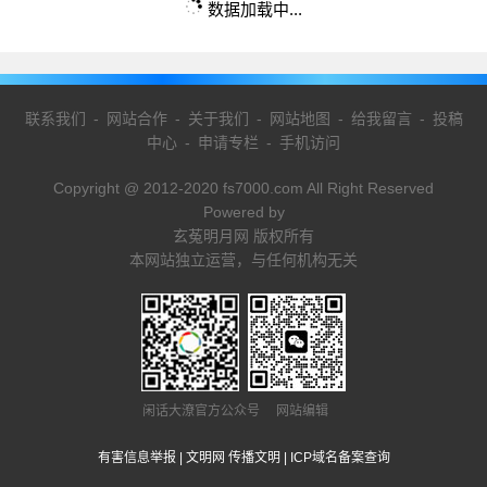
数据加载中...
联系我们
-
网站合作
-
关于我们
-
网站地图
-
给我留言
-
投稿
中心
-
申请专栏
-
手机访问
Copyright @ 2012-2020 fs7000.com All Right Reserved
Powered by
玄菟明月网 版权所有
本网站独立运营，与任何机构无关
闲话大潦官方公众号 网站编辑
有害信息举报
|
文明网 传播文明
|
ICP域名备案查询