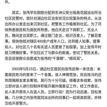
件。
其实，张伟早在刚刚分配到东洲公安分局南花园派出所当
社区民警时，就针对湖边社区治安状况比较复杂的特点，从派
出所办公室走出来沉到社区，把警务工作植根到社区。为了尽
快熟悉居民和为居民所熟悉，他白天走访下岗职工、无业人
员，晚间走访双职工。通过登门走访，结识百家人，了解百家
事。很快他就对辖区400余户成年人口，达到提人知事，提事
知人，对社区几十名有劣迹人员更是了如指掌。加上张伟平时
就习惯做好事，不仅拉近了与群众的距离，密切了警民关系，
而且促使群众自愿成为张伟的“千里眼”、“顺风耳”。
2003年5月15日，湖边社区居民向张伟反映一条信息：本
委居民姓冯的家来了一个亲属，该人神情慌张，而且姓冯的还
到周围朋友家去筹钱，其行为十分可疑。顺着这条线索，张伟
立即对该人进行控制并积极开展外围查证工作，经工作查实，
此人系开原杀人在逃人员。立即行动！因为行动迅速，目标准
确，几分钟之内张伟就同派出所的同事们一起将其抓获，并转
交给开原警方。