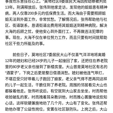
事我也乐意挂在心上。”莫地社区8委居民大海因抢劫罪被判处
13年。刑满释放后，张伟到他家走访，发现他的姐姐患有精神
病，两人仅靠200多元的低保费生活。而大海由于需要照顾姐
姐无法到外面工作，非常忧愁。了解情况后，张伟帮助他与社
区、街道联系，恳请街道出费用将其姐姐送到精神病院，解决
大海的后顾之忧，使他安心到外面打工，不再做违法犯罪的
事。现在，大海不仅在单位努力工作，而且只要有时间就帮助
社区干些力所能及的事。
前些日子，莫地社区7委居民大山不仅喜气洋洋地将离婚
12年的媳妇和已经24岁的儿子一起接回了家，还把住在养老院
里的80岁老父亲也接到了新楼房里。大山曾是莫地社区有名的
“酒蒙子”，下岗之后更是整日借酒消愁。媳妇被他连气带打，
不堪忍受只好带着儿子跑回了娘家，老父亲气得不愿再同这样
的儿子一起生活，干脆住到了养老院。周围的邻居看见大山也
都躲着他走。张伟听说后，有空就到大山家去坐坐，时而帮他
收拾破乱的家，时而拽着耳朵教训他，时而推心置腹地说些知
心话，这样软硬兼施地劝了几个月，大山有了变化。张伟还帮
助他办理了公益性岗位，安置在社区联防队。上岗之后，大山