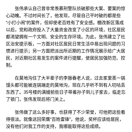
张伟承认自己曾非常羡慕刑警队侦破那些大案、要案的惊
心动魄。不过时间长了，他发现，尽管自己平时破的都是些
“小打小闹”的案件，但却使老百姓有了安全感。棚改新区落成
以后，党和政府投入了大量资金改变了小区的环境，社区居民
都渴望拥有一个文明、安全的生存环境。为此，张伟建立了社
区治安提示板，一方面对社区居民日常生活中易出现问题的习
惯进行提示；另一方面把派出所近期的工作情况展示给广大居
民，对近期社区易发生的案件进行提醒，使居民加强防范、控
制。
在莫地沟住了大半辈子的李振春老人说，过去家里蒸一锅
馒头都可能被连锅端走的莫地沟，现在几乎听不到有人叨咕丢
东西了。35号楼的满嫂前些日子带着孙子到儿子家去，临走忘
了锁门，张伟发现后将门关上。
张伟做了这么多好事，也获得了不少荣誉，可他把这些看
得很淡。就像这回荣膺“百姓雷锋”，他说，奖杯应该给居民，
没有他们对我工作的支持，我哪能取得这些成绩。