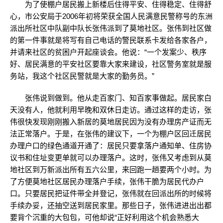
为了使棚户居民搬上新楼后住得平安、住得稳定、住得舒
心，市公安局于2006年初将荣获全国人民满意民警称号的东洲
派出所社区中队副中队长张伟派到了莫地社区。张伟到社区做
的第一件事就是将写有自己电话的警民联系卡发给各家各户，
并请来社区的贫困户开起座谈会。他说：“一个发案少、秩序
好、居民满意的平安社区要靠大家来建设，社区警务室就是服
务站，我这个社区民警就是大家的勤务员。”
张伟说到做到。他从走百家门、知百家事做起。居民家白
天没有人，他就利用早晚和双休日走访。通过这样的走访，张
伟很快发现刚刚搬入新居的莫地居民因为没有办理房产证而无
法正常落户。于是，在张伟的建议下，一个为棚户区回迁居民
办理户口的绿色通道开通了：居民只要拿落户通知单、住房协
议书和住址变更单就可以办理落户。这时，张伟又考虑到从莫
地社区到万新派出所有五六公里，来回跑一趟要两个小时。为
了方便莫地社区居民办理落户手续，张伟干脆为居民代办户
口。只要居民把证件带全并登记，张伟就在回派出所的时候将
手续办妥，还抽空送到居民家里。那些日子，张伟进进出出都
要背个沉重的大包包，可他却说“正好利用这个机会熟悉大