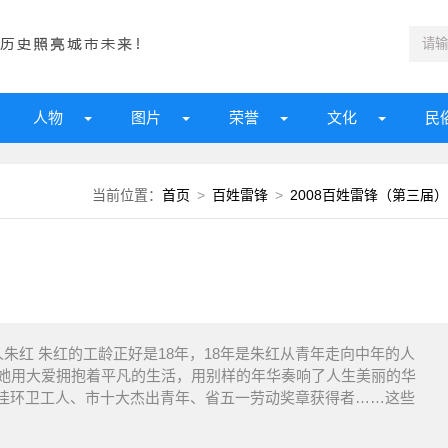
人物
图片
荣誉
文化
民
当前位置：
首页
>
百姓雷锋
>
2008百姓雷锋（第三届）
朱红 朱红的工龄正好是18年，18年是朱红从青年走向中年的人
，她用大爱拥抱着平凡的生活，用别样的年华奏响了人生美丽的华
佳环卫工人、市十大杰出青年、省五一劳动奖章获得者……这些