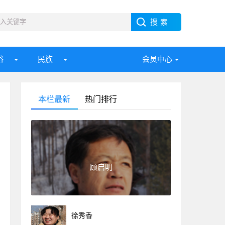
俗
民族
会员中心
本栏最新
热门排行
顾启明
徐秀香