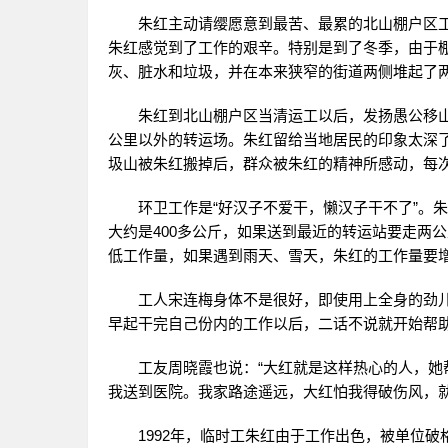
朱红主动请缨愿意到最苦、最累的北山棚户区
朱红感觉到了工作的艰辛。特别是到了冬季，由于
灰、脏水和垃圾，并在本来狭窄的街道两侧堆起了
朱红到北山棚户区当清运工以后，发扬愚公移
公里以外的转运场。朱红留给当地居民的印象太深了
圾山被朱红搬掉后，群众被朱红的精神所感动，每
环卫工作是“好汉子不爱干，懒汉子干不了”。朱
大约是400多公斤，如果送到最近的转运站要走两
低工作量，如果遇到雨天、雪天，朱红的工作量要
工人宋连梅身体不是很好，即使用上全身的劲
早起干完自己份内的工作以后，二话不说就开始帮
工友周晓霞也说：“大红就是这样热心的人，
我送到医院。我家路途遥远，大红怕我得破伤风，
1992年，临时工朱红由于工作出色，被单位破