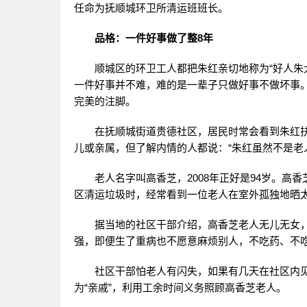
任命为抚顺城环卫所清运班班长。
品格：一件好事做了整8年
顺城区的环卫工人都把朱红亲切地称为“好人朱
一件好事并不难，难的是一辈子只做好事不做坏事
完美的注脚。
在抚顺城街道贵德社区，居民时常会看到朱红
儿或亲属，但了解内情的人都说：“朱红虽然不是老
老人名字叫高香芝，2008年正好是94岁。高
区清运垃圾时，经常看到一位老人在室外孤独地晒
据当地的社区干部介绍，高香芝老人无儿无女
强，即便生了重病也不愿意麻烦别人，不吃药、不
社区干部怕老人有闪失，如果有几天在社区内
为“亲戚”，利用工余时间义务照顾高香芝老人。