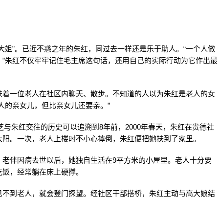
大姐”。已近不惑之年的朱红，同过去一样还是乐于助人。“一个人做
。”朱红不仅牢牢记住毛主席这句话，还用自己的实际行动为它作出最
扶着一位老人在社区内聊天、散步。不知道的人以为朱红是老人的女
人的亲女儿，但比亲女儿还要亲。”
香芝与朱红交往的历史可以追溯到8年前，2000年春天，朱红在贵德社
太阳。一次，老人上楼时不小心摔倒，朱红便把她扶到了家里。
，老伴因病去世以后，她独自生活在9平方米的小屋里。老人十分要
吃饭，经常躺在床上硬撑。
见不到老人，就会登门探望。经社区干部搭桥，朱红主动与高大娘结