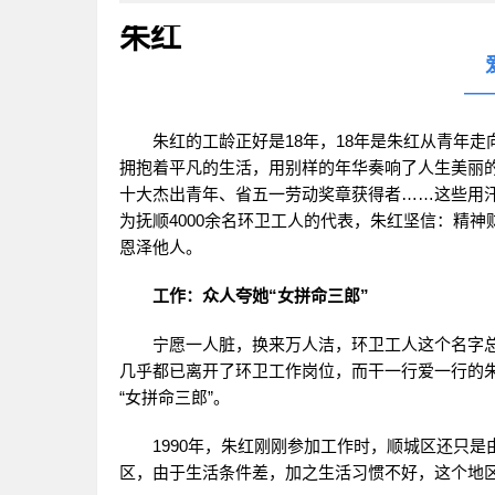
朱红
—
朱红的工龄正好是18年，18年是朱红从青年
拥抱着平凡的生活，用别样的年华奏响了人生美丽
十大杰出青年、省五一劳动奖章获得者……这些用
为抚顺4000余名环卫工人的代表，朱红坚信：精
恩泽他人。
工作：众人夸她“女拼命三郎”
宁愿一人脏，换来万人洁，环卫工人这个名字
几乎都已离开了环卫工作岗位，而干一行爱一行的
“女拼命三郎”。
1990年，朱红刚刚参加工作时，顺城区还只
区，由于生活条件差，加之生活习惯不好，这个地