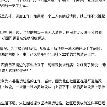
卫战线一支生力军。
所里安排、调度工作，如果哪一个工人有病或请假，她二话不说推起
办理相关手续，当地的垃圾一直无人清理，居民对此反映十分强烈。
访，却因问题复杂难以彻底解决。
这一情况。为了替百姓解忧，从根本上解决这一地区的环境卫生问题，
源的前提下，由自己义务承担北山社区22委的垃圾清运工作。
，跟自己不搭边的事也抢来干，纯粹是脑袋有病！朱红笑了笑说：“谁
愿成为这样的傻子！”
务为22委推运垃圾的工作。当时，因为北山社区正在进行道路改
装上垃圾，一袋接一袋地把垃圾从山上背下来，然后把垃圾装上手推
的生活环境，朱红趟着泥水坚持清运垃圾。社区居民以为这件事已经