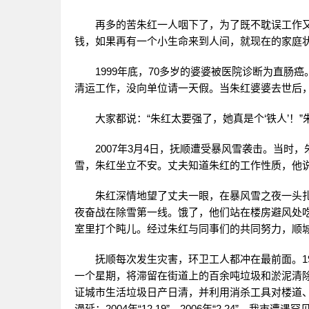
再多的苦朱红一人咽下了，为了既不耽误工作
钱，如果再有一个小生命来到人间，就现在的家庭
1999年底，70多岁的婆婆被医院诊断为直
清运工作，没向单位请一天假。当朱红婆婆去世后
大家都说：“朱红太要强了，她真是个‘铁人’！
2007年3月4日，抚顺遭受暴风雪袭击。当
雪，朱红坐立不安。丈夫知道朱红的工作性质，他说
朱红深情地望了丈夫一眼，在暴风雪之夜一头扎
夜奋战在除雪第一线。饿了，他们站在楼房避风处
室里打个盹儿。经过朱红与同事们的共同努力，顺
抚顺每次发生灾害，环卫工人都冲在最前面。19
一个星期，将滞留在街道上的百余吨垃圾和淤泥清除掉
证城市生活垃圾日产日清，并利用消杀工具对楼道
漫延；2004年“12.19”、2006年“2.24”，