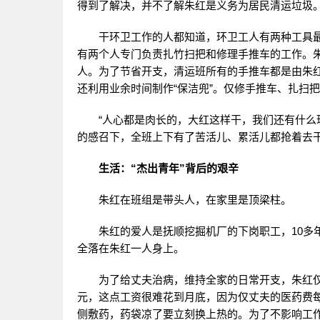
得到了解决，并不了解朱红是义务为居民清运垃圾
干环卫工作的人都知道，环卫工人有两种工具
有两个人专门负责扎竹扫把和修理手推车的工作。朱
人。为了节省开支，清运班所有的手推车都是由朱
还利用业余时间制作“保洁兜”。仅修手推车、扎扫把
“人心都是肉长的，大红这样干，我们还有什么
的感召下，全班上下有了苦活儿、累活儿都抢着去
生活：“杰出青年”背后的艰辛
朱红在班组是带头人，在家里是顶梁柱。
朱红的爱人是抚顺挖掘机厂的下岗职工，10多
全落在朱红一人身上。
为了给丈夫治病，维持全家的日常开支，朱红仅
元，这点工资很难花到月底，因为仅丈夫的医药费每
侧敷药，药袋凉了要立刻换上热的。为了不影响工