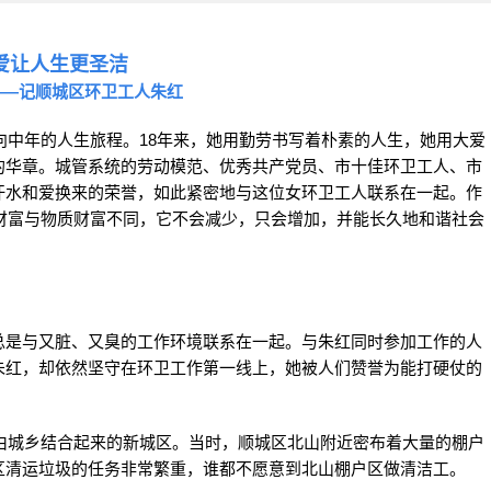
爱让人生更圣洁
——记顺城区环卫工人朱红
走向中年的人生旅程。18年来，她用勤劳书写着朴素的人生，她用大爱
的华章。城管系统的劳动模范、优秀共产党员、市十佳环卫工人、市
汗水和爱换来的荣誉，如此紧密地与这位女环卫工人联系在一起。作
神财富与物质财富不同，它不会减少，只会增加，并能长久地和谐社会
总是与又脏、又臭的工作环境联系在一起。与朱红同时参加工作的人
朱红，却依然坚守在环卫工作第一线上，她被人们赞誉为能打硬仗的
是由城乡结合起来的新城区。当时，顺城区北山附近密布着大量的棚户
区清运垃圾的任务非常繁重，谁都不愿意到北山棚户区做清洁工。