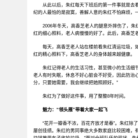
从此以后，朱红每天下班后的第一件事就是去
纪的人最怕的是寂寞，善解人意的朱红不怕麻烦，
2006年冬天，高香芝老人的腿意外摔伤了，
红的细心照料，老人病慢慢的好了。此后，高香芝
每天，高香芝老人站在楼前看朱红清运垃圾，如
红的精心照料下，高香芝老人的身体越来越健康。
朱红记得老人的生活习性，甚至微小的生活细节
老人有时失眠，休息不好心脏会不好受，因此防治
分，只要她需要，我会继续把她照顾好。”
朱红为了做好这件事，用了整整8年时间。
魅力：“领头雁”带着大家一起飞
“花开一瓣香不浓，百花齐放才是春”。朱红除了
屡创佳绩。朱红的男同事绝大多数家庭比较困难，
块钱推带车子收拾垃圾。”面对全班队伍的现状，朱红