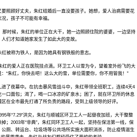
又要照顾好丈夫，朱红结婚后一直没要孩子。她想，爱人治病需要花
状况，孩子不可能有幸福。
肠癌。那时候，朱红的单位正在大干，她一边照顾住院的婆婆，一边坚持
，人们才知道她家发生了如此大的变故。
”朱红被称为铁人，是因为她具有钢铁般的意志。
时，朱红的爱人正在医院挂点滴。环卫工人以雪为令，望着室外纷飞的大
：“朱红，你快去吧！这么大的雪，单位需要你，你不用管我！”
进了夜幕中。在抗击暴风雪战斗中，朱红带领全班职工，连续4天4
吃一口面包；渴了，喝一口冰凉的矿泉水；困了，就在环卫所的休息
城区在全市最先打通了所负责的路段，受到上级领导的好评。
95年“7.29”洪灾，朱红与顺城区环卫工人一起昼夜加班，大干整整
；2003年“非典”，朱红同环卫工人一起，坚持在保洁第一线，保
、公厕、转运台、垃圾场等公共场所实施大面积消杀，防止疫情滋生
我市遭遇罕见的暴雪袭击，朱红与战友们都经受住了严峻的考验。