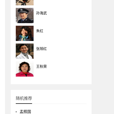
孙海武
朱红
张旭红
王秋荣
随机推荐
孟照国