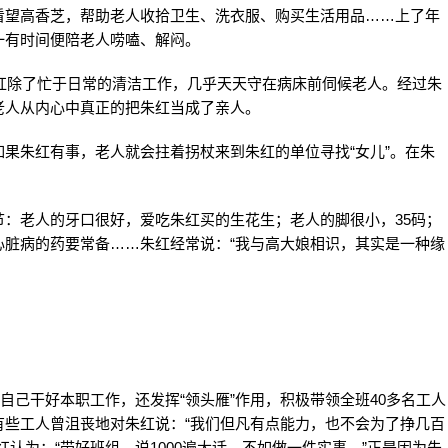
看望高香芝，帮助老人收拾卫生、洗衣服、购买生活用品……上了年
一有时间便陪老人唠嗑、解闷。
朱红除了忙于日常的清洁工作，几乎天天守在病床前伺候老人。经过朱
老人从内心中真正的把朱红当成了亲人。
果朱红有事，老人就会拄着拐杖来到朱红的单位寻找“女儿”。在朱
：老人的牙口很好，爱吃朱红买的生花生；老人的脚很小，35码；
心脏病的药要常备……朱红经常说：“我与高大娘相识，其实是一种缘
自己干好本职工作，还发挥“领头雁”作用，积极带领全班40多名工人
有些工人曾沮丧地对朱红说：“我们但凡有点能力，也不会为了挣几百
认为：“带好班组，说1000遍大话，不如做一件实事。”正是因为朱