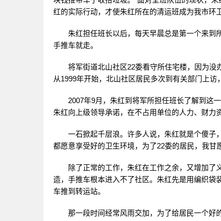
红的实际行动，才使朱红所在的清运班成为我市环
朱红担任班长以后，每天早晨总是第一个来到
手推车就走。
将军街道北山社区22委看守所住宅楼，因为没
从1999年开始，北山社区居民多次到有关部门上
2007年9月，朱红到将军所担任班长了解到
朱红向上级领导承诺，在不占用单位的人力、财力资
一石掀起千层浪。许多人说，朱红就是个傻子
都愿意享受好的卫生环境，为了22委的居民，我甘
除了正常的工作，朱红在工作之余，又增加了义
造，手推车根本进入不了社区。朱红先是用编织袋
车推到转运站。
那一段时间经常风雨交加，为了给居民一个好