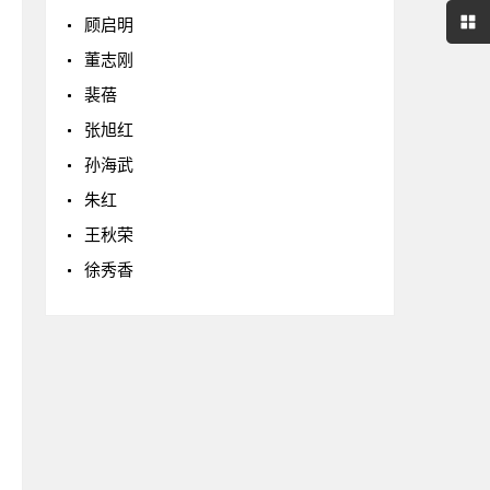
顾启明
董志刚
裴蓓
张旭红
孙海武
朱红
王秋荣
徐秀香