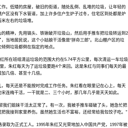
工作。低矮的房屋，破旧的街道，随处乱倒、乱堆的垃圾，让年轻的
棚户区没有下水管道，加上许多住户生炉子过冬，住宅区到处都是炉
两米左右的垃圾堆。
山的精神，先用镐头、铁锹破开垃圾山，然后用手推车把垃圾转运到2
，当地居民说，这个小姑娘干活像是“拼命三郎”。北山棚户区的垃
次倾倒垃圾都倒在指定的地点。
红所在班组清运垃圾的范围大约在5.74平方公里，每次清运一车垃圾
公里，朱红每天为了运垃圾要跑4个来回。这是朱红与同事们每天的最
增加几倍、甚至十几倍。
儿，每天还是不能按时完成工作任务。朱红看在眼里记在心上，每天
助宋连梅干活，一干就是二、三个小时，那几年几乎是天天如此。
她帮我们姐妹干活太正常了。有一次，我被手推车碰破了头，她急忙把
就把我接到家里养伤。虽然她生活也不富裕，还经常给我包饺子吃。”
格录取为正式工人。1995年朱红又光荣地加入中国共产党，1997年被