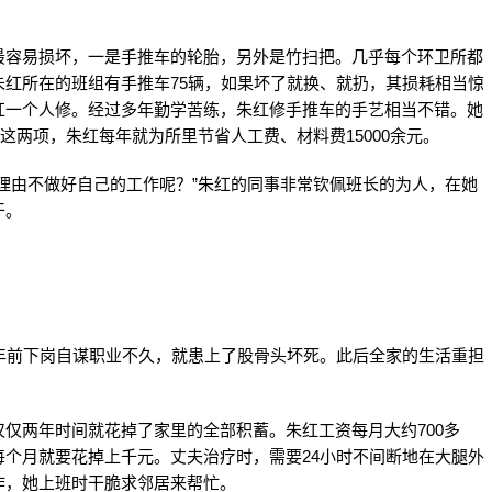
。
最容易损坏，一是手推车的轮胎，另外是竹扫把。几乎每个环卫所都
红所在的班组有手推车75辆，如果坏了就换、就扔，其损耗相当惊
红一个人修。经过多年勤学苦练，朱红修手推车的手艺相当不错。她
这两项，朱红每年就为所里节省人工费、材料费15000余元。
理由不做好自己的工作呢？”朱红的同事非常钦佩班长的为人，在她
干。
年前下岗自谋职业不久，就患上了股骨头坏死。此后全家的生活重担
仅两年时间就花掉了家里的全部积蓄。朱红工资每月大约700多
个月就要花掉上千元。丈夫治疗时，需要24小时不间断地在大腿外
作，她上班时干脆求邻居来帮忙。