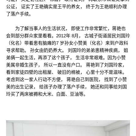
公证， 证实了王艳确实是王平的养女， 终于为王艳顺利办理
了落户手续。
为了解当事人的生活状况， 即使工作非常繁忙，蒋艳也
会到部分群众家里看看。2012年 8月， 古城子街道居民刘国玲
（化名）带着患有脑瘫的7 岁孙女小赞美（化名）来到户政科
寻求帮助。 孙女由奶奶养大。 刘国玲的弟弟患精神疾病， 姐
弟俩一起生活，再添了这个孩子， 生活非常艰难。因为小赞
美属非婚生孩子， 所以一直没有户口。 蒋艳到了刘国玲家，
看到家徒四壁的出租屋、 破旧的棉被， 心里十分不是滋味。
考虑到这一家人行动不方便， 蒋艳自己到医院， 找到了小赞
美的出生记录， 给孩子办理了落户手续， 她还和同事给刘国
玲买了两床被褥和大米、白面、豆油等。