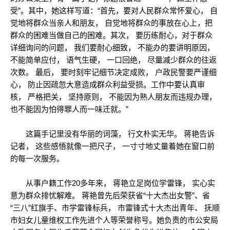
受”。其中，她这样写道：“首先，要对人民群众常怀爱心， 自
觉地将群众当亲人和朋友， 自觉地将群众的事放在心上，把
群众的困难当做自己的困难。其次， 要历练耐心，对于群众
详细询问的问题， 我们要耐心细致， 不能办的要讲明原因，
不能简单应付， 语气生硬， 一口回绝， 尽量减少群众的往返
次数。 最后， 要时刻牢记细节决定成败， 户政民警要严谨细
心， 防止因疏忽大意造成群众利益受损。工作中要认真审
核， 严格把关， 坚持原则， 不能因为熟人朋友而违规办理，
也不能因为怕得罪人而一味迁就。”
这篇手记里没有华丽的词藻， 行文朴实无华。 蒋艳告诉
记者， 这些感悟就像一把尺子， 一寸寸地丈量着她在窗口前
的每一次服务。
从事户籍工作20多年来， 蒋艳立足岗位学雷锋， 实心实
意为群众排忧解难。 蒋艳曾先后荣获省“十大杰出女警”、省
“三八”红旗手、市学雷锋标兵， 市雷锋式十大杰出青年、 抚顺
市妇女儿童维权工作先进个人等荣誉称号。她负责的市公安局