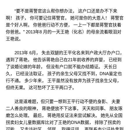
“要不是蒋警官这么帮你想办法， 这户口还是办不下来
啊！ 孩子， 你可要记住蒋警官， 她可是你的大恩人！ 蒋警官
是个好人啊， 你爸爸行动不方便， 一上一下都是蒋警官扶着
你爸爸。” 2013年8 月的一天王艳（化名）的母亲流着眼泪对
王艳说。
2013年 6月， 失去双腿的王平化名来到户政大厅办户口，
遇到了蒋艳， 他告诉蒋艳自己在21年前收养的弃婴， 已经到
了谈婚论嫁的年龄， 但没有户口就不能办结婚证。 天长日
久， 已经没法取证， 孩子的亲生父母又找不到，DNA鉴定也
行不通。 多少年来， 王平虽然没有放弃为孩子找亲生父母，
但终无果。 这可愁坏了王平两口子。
这是道难题，但只要一想到王平行动不便的身影、 夫妻
二人善良的眼神， 蒋艳便放不下这事， 天天和同事、 朋友琢
磨怎么处理。 最后， 蒋艳用反证法来尝试解决。 她先从全国
拐卖妇女儿童数据库比对了王艳的DNA数据， 排除了拐卖的
可能， 又走访社区、 邻居， 取得证词， 再联系市公证处拿到