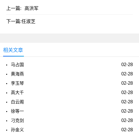
上一篇:
高洪军
下一篇:
任淑芝
相关文章
02-28
马占国
02-28
黄海燕
02-28
李玉琴
02-28
高大千
02-28
白云阁
02-28
徐等一
02-28
刁克剑
02-28
孙金义