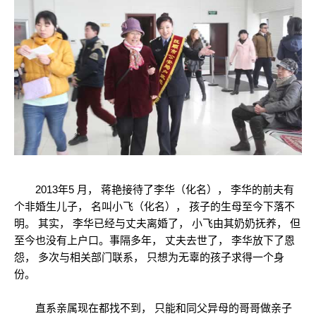
2013年5 月， 蒋艳接待了李华（化名）， 李华的前夫有
个非婚生儿子， 名叫小飞（化名）， 孩子的生母至今下落不
明。 其实， 李华已经与丈夫离婚了， 小飞由其奶奶抚养， 但
至今也没有上户口。事隔多年， 丈夫去世了， 李华放下了恩
怨， 多次与相关部门联系， 只想为无辜的孩子求得一个身
份。
直系亲属现在都找不到， 只能和同父异母的哥哥做亲子