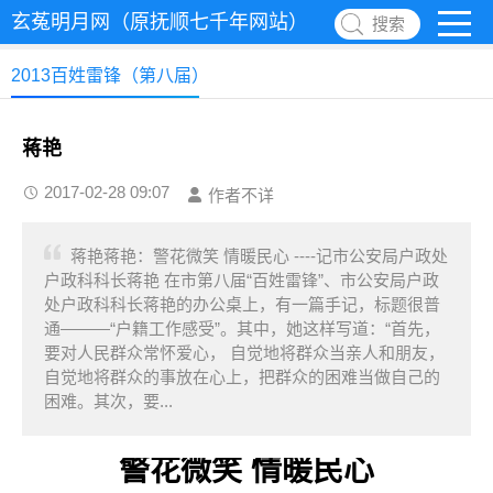
玄菟明月网（原抚顺七千年网站）
搜索
2013百姓雷锋（第八届）
蒋艳
2017-02-28 09:07
作者不详
蒋艳蒋艳：警花微笑 情暖民心 ----记市公安局户政处
户政科科长蒋艳 在市第八届“百姓雷锋”、市公安局户政
处户政科科长蒋艳的办公桌上，有一篇手记，标题很普
通———“户籍工作感受”。其中，她这样写道：“首先，
要对人民群众常怀爱心， 自觉地将群众当亲人和朋友，
自觉地将群众的事放在心上，把群众的困难当做自己的
困难。其次，要...
警花微笑 情暖民心