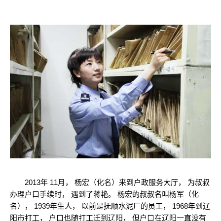
2013年 11月， 杨宏（化名）来到户政服务大厅， 为叔叔
办理户口手续时， 遇到了蒋艳。 杨宏的叔叔名叫杨军（化
名）， 1939年生人， 以前是抚顺水泥厂的员工， 1968年到辽
阳市打工， 户口也随打工迁到辽阳， 但户口在辽阳一直没有