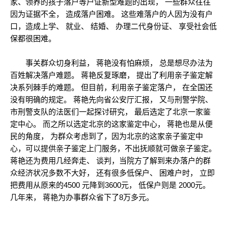
家、领养的孩子落户等户证新型难题的出现， 一些群众往往
因为证据不全， 造成落户困难。 这些难落户的人因为没有户
口，造成上学、 就业、 结婚、 办理二代身份证、 享受社会低
保都很困难。
事关群众切身利益， 蒋艳没有怕麻烦， 总是想尽办法为
百姓解决落户难题。 蒋艳反复琢磨， 提出了利用亲子鉴定解
决系列棘手的难题。 但目前，利用亲子鉴定落户， 在全国还
没有明确的规定。 蒋艳先向省公安厅汇报， 又与刑警学院、
市刑警支队的法医们一起探讨研究， 最后选定了北京一家鉴
定中心。 而之所以选定北京的这家鉴定中心， 蒋艳也是从便
民的角度， 为群众考虑到了，因为北京的这家亲子鉴定中
心，可以提供亲子鉴定上门服务，不出抚顺就可做亲子鉴定。
蒋艳还为费用几经奔走、 谈判，当院方了解到来办落户的群
众经济状况多数不大好， 还有很多低保户、 困难户时， 立即
把费用从原来的4500 元降到3600元， 低保户则是 2000元。
几年来， 蒋艳为办事群众省下了8万多元。