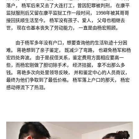
落户， 杨军后来又去了大连打工，曾因犯罪被判刑， 在康平
监狱服刑后又留在康平监狱工作一段时间， 1998年被其哥哥
接回抚顺生活至今。 杨军没有孩子、爱人， 父母也相继去
世， 现在也基本丧失了劳动能力， 一直是由杨宏照顾。
由于杨军多年没有户口，想要查询他的生活轨迹十分困
难。 蒋艳想到了亲子鉴定， 既减少了弯路， 也避免杨军和杨
宏四处奔波。 由于是叔侄关系，鉴定费用方面相应要高一
些，而杨宏刚做了胆切除手术， 经济拮据， 拿不出那么多
钱。 蒋艳多次向处里领导反映， 并和鉴定中心的人员商议，
最终为他们争取到了最低价格。 杨军落上户口的那天， 杨宏
感动得流下了热泪。