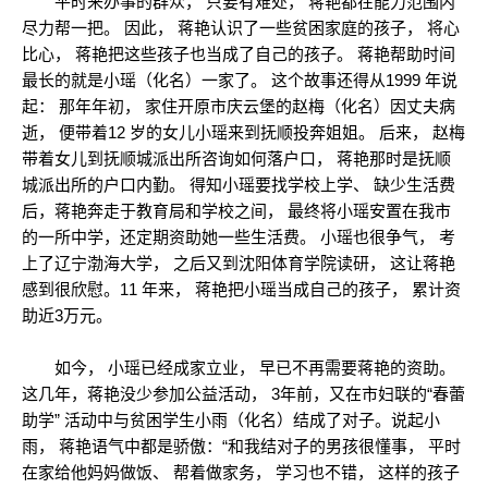
平时来办事的群众， 只要有难处， 蒋艳都在能力范围内
尽力帮一把。 因此， 蒋艳认识了一些贫困家庭的孩子， 将心
比心， 蒋艳把这些孩子也当成了自己的孩子。 蒋艳帮助时间
最长的就是小瑶（化名）一家了。 这个故事还得从1999 年说
起： 那年年初， 家住开原市庆云堡的赵梅（化名）因丈夫病
逝， 便带着12 岁的女儿小瑶来到抚顺投奔姐姐。 后来， 赵梅
带着女儿到抚顺城派出所咨询如何落户口， 蒋艳那时是抚顺
城派出所的户口内勤。 得知小瑶要找学校上学、 缺少生活费
后，蒋艳奔走于教育局和学校之间， 最终将小瑶安置在我市
的一所中学，还定期资助她一些生活费。 小瑶也很争气， 考
上了辽宁渤海大学， 之后又到沈阳体育学院读研， 这让蒋艳
感到很欣慰。11 年来， 蒋艳把小瑶当成自己的孩子， 累计资
助近3万元。
如今， 小瑶已经成家立业， 早已不再需要蒋艳的资助。
这几年，蒋艳没少参加公益活动， 3年前，又在市妇联的“春蕾
助学” 活动中与贫困学生小雨（化名）结成了对子。说起小
雨， 蒋艳语气中都是骄傲：“和我结对子的男孩很懂事， 平时
在家给他妈妈做饭、 帮着做家务， 学习也不错， 这样的孩子