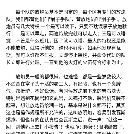
每个队的放炮员基本是固定的，每个区有专门的放炮
队，我们都管他们叫“崩子手队”，管放炮员叫“崩子手”。放
炮员有几大特权:一个是可以晚下，只要不耽误掌子放炮就
行；二是可以早走，两遍炮放完就可以走人；三是可以睡
觉，不管是什么班儿，困了就可以睡。最大的特权还是能
不能放炮，就得听他的，谁也不好使。如果他发现有瓦
斯，就可以谁都不汇报，立即停止装炮，并命令代班的队
长立即进行处理。一直到他的火灯的火苗符合标准为止。
放炮员一般的都很懒，也难怪，都是一些岁数较大、
不适合在掌子头干活的老工人，有经验，也有一个臭脾
气，都挺驴，不好说话。有时候放炮崩下来的岩石块大，
特别是遇到花岗岩和玄武岩，风镐打不动，装岩机又装不
起来，想让放炮员给糊一炮，基本是说什么都不行，其实
这也是操作规程所不允许的，这叫放明炮，容易引发瓦斯
爆炸。但也有的在认真检查瓦斯之后，说一声：“就这一
回，别他妈上去打小报告”！也就睁只眼闭只眼地给放了，