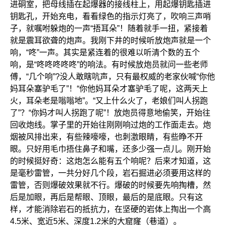
进硐室，把母线插在起爆器的接线柱上，用起爆钥匙插进
钥匙孔，开始充电，看看绿色的指示灯亮了，吹响三声哨
子，就嘱咐躲炮的一声“捂耳朵”！随着就手一扭，紧接着
就是震耳欲聋的炮声。我刚下井的时候听放炮声就是一个
响，“咚”一声。其实是紧连着的很难以听清个数的五个
响，是“咚咚咚咚咚”的响法。有时候放炮员就问一些老师
傅，“几个响”?没人敢瞎吭声，只有最权威的老家伙喊“你他
妈耳朵塞驴毛了”！“你他妈耳朵才塞驴毛了呢，这两天上
火，耳朵老是嗡嗡地”。“又上什么火了，老娘们叫人拐跑
了”？“你妈才叫人拐跑了呢”！放炮员得意地偷笑，开始往
回收炮线。掌子里的开始往刚刚响过炮的工作面走去。炮
烟被风排出来，有些辣嚎嚎，也刺激眼睛，有些睁不开
眼。只好用毛巾捂住鼻子和嘴，还多少强一点儿。刚开始
的时候挺好奇：这炮怎么能有五个响呢？后来才知道，这
是毫秒雷管，一共分好几个段，岩石掘进必须要用这样的
雷管，否则爆破效果就不行。爆破的时候要先响掏槽，然
后是加眼，再后是帮眼、顶眼，最后的是底眼。只有这
样，才能消除岩石的抵抗力，在坚硬的岩体上掏出一个高
4.5米、宽近5米、深度1.2米的大窟窿（巷道）。