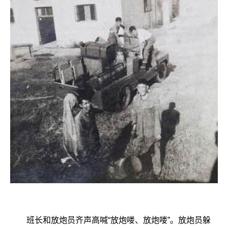
班长和放炮员齐声高喊“放炮喽、放炮喽”。放炮员躲