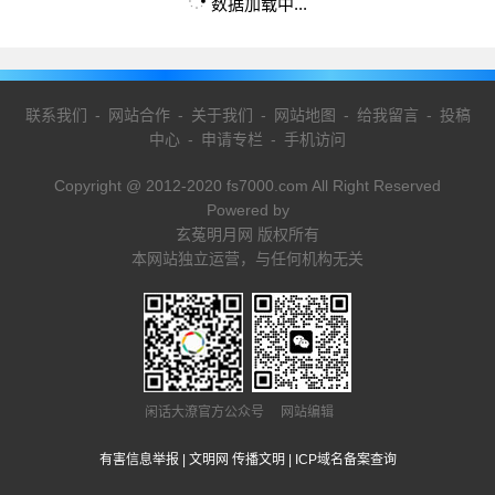
数据加载中...
联系我们
-
网站合作
-
关于我们
-
网站地图
-
给我留言
-
投稿
中心
-
申请专栏
-
手机访问
Copyright @ 2012-2020 fs7000.com All Right Reserved
Powered by
玄菟明月网 版权所有
本网站独立运营，与任何机构无关
闲话大潦官方公众号 网站编辑
有害信息举报
|
文明网 传播文明
|
ICP域名备案查询