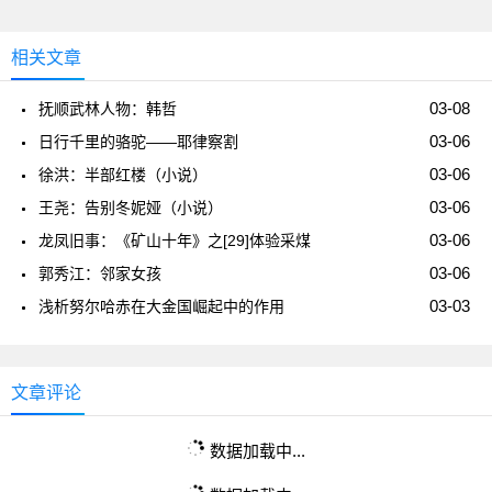
相关文章
03-08
抚顺武林人物：韩哲
03-06
日行千里的骆驼——耶律察割
03-06
徐洪：半部红楼（小说）
03-06
王尧：告别冬妮娅（小说）
03-06
龙凤旧事：《矿山十年》之[29]体验采煤
03-06
郭秀江：邻家女孩
03-03
浅析努尔哈赤在大金国崛起中的作用
文章评论
数据加载中...