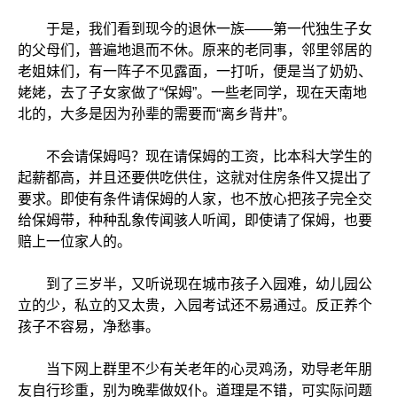
于是，我们看到现今的退休一族——第一代独生子女
的父母们，普遍地退而不休。原来的老同事，邻里邻居的
老姐妹们，有一阵子不见露面，一打听，便是当了奶奶、
姥姥，去了子女家做了“保姆”。一些老同学，现在天南地
北的，大多是因为孙辈的需要而“离乡背井”。
不会请保姆吗？现在请保姆的工资，比本科大学生的
起薪都高，并且还要供吃供住，这就对住房条件又提出了
要求。即使有条件请保姆的人家，也不放心把孩子完全交
给保姆带，种种乱象传闻骇人听闻，即使请了保姆，也要
赔上一位家人的。
到了三岁半，又听说现在城市孩子入园难，幼儿园公
立的少，私立的又太贵，入园考试还不易通过。反正养个
孩子不容易，净愁事。
当下网上群里不少有关老年的心灵鸡汤，劝导老年朋
友自行珍重，别为晚辈做奴仆。道理是不错，可实际问题