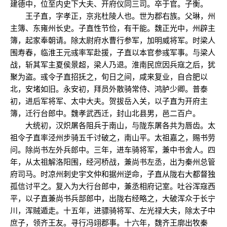
建德中，位至内史下大夫、开府仪同三司。卒于官。子衡。
王子直，字孝正，京兆杜陵人也。世为郡右族。父琳，州
主簿、东雍州长史。子直性节俭，有干能。魏正光中，州辟主
簿，起家奉朝请。除太尉府水曹行参军，加明威将军。时梁人
围寿春，临淮王元彧率军赴援，子直以本官参彧军事。与梁人
战，斩其军主夏侯景超，梁人乃退。淮南民庶因兵寇之后，犹
聚为盗。彧令子直招抚之，旬日之间，咸来复业，自合肥以
北，安堵如旧。永安初，拜员外散骑常侍、鸿胪少卿。普泰
初，进后军将军、太中大夫。贺拔岳入关，以子直为开府主
簿，迁行台郎中。魏孝武西迁，封山北县男，邑二百户。
大统初，汉炽屠各阻兵于南山，与陇东屠各共为唇齿。太
祖令子直率泾州步骑五千讨破之，南山平。太祖嘉之，赐书劳
问。除尚书左外兵郎中。三年，进车骑将军，兼中书舍人。四
年，从太祖解洛阳围，经河桥战，兼尚书左丞，出为秦州总管
府司马。时凉州刺史宇文仲和据州逆命，子直从陇右大都督独
孤信讨平之。复入为大行台郎中，兼丞相府记室。吐谷浑寇西
平，以子直兼尚书兵部郎中，出陇右经略之，大破浑众于长宁
川，浑贼遁走。十五年，进骠骑将军、左光禄大夫，除太子中
庶子，领齐王友。寻行冯翊郡事。十六年，魏齐王廓出牧秦