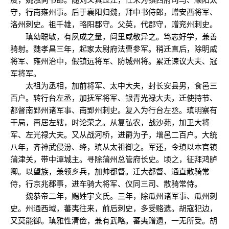
守，行南雍州事。后于襄阳归魏，拜中书侍郎，赠安西将军、
洛州刺史。祖千雄，略阳郡守。父英，代郡守，赠兖州刺史。
瑱幼聪敏，有夙成之量，闾里咸敬异之。笃志好学，兼善
骑射。魏孝昌三年，起家太尉府法曹参军。稍迁直后，除明威
将军、雍州治中，假镇远将军、防城州将。累迁谏议大夫、冠
军将军。
太祖为丞相，加前将军、太中大夫，封长安县男，食邑三
百户。转行台左丞，加抚军将军、银青光禄大夫，迁使持节、
都督南郢州诸军事、南郢州刺史。复入为行台左丞。瑱明察有
干局，再居左辖，时论荣之。从复弘农，战沙苑，加卫大将
军、左光禄大夫。又从战河桥，进爵为子，增邑二百户。大统
八年，齐神武侵汾、绛，瑱从太祖御之。军还，令瑱以本官镇
蒲津关，带中潬城主。寻除蒲州总管府长史。顷之，征拜鸿胪
卿。以望族，兼领乡兵，加帅都督。迁大都督、通直散骑常
侍，行京兆郡事，进车骑大将军、仪同三司、散骑常侍。
魏恭帝二年，赐姓宇文氏。三年，除瓜州诸军事、瓜州刺
史。州通西域，蕃夷往来，前后刺史，多受赂遗。胡寇犯边，
又莫能御。瑱雅性清俭，兼有武略。蕃夷赠遗，一无所受。胡