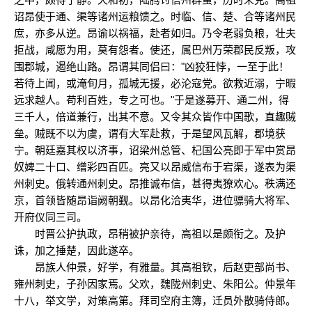
诏昂使于通、渠等诸州运粮馈之。时临、信、楚、合等诸州民
庶，亦多从逆。昂谕以祸福，赴者如归。乃令老弱负粮，壮夫
拒战，咸愿为用，莫有怨者。使还，属巴州万荣郡民反叛，攻
围郡城，遏绝山路。昂谓其同侣曰："凶狡狂悖，一至于此！
若待上闻，或淹旬月，孤城无援，必沦寇党。欲救近溺，宁暇
远求越人。苟利百姓，专之可也。"于是遂募开、通二州，得
三千人，倍道兼行，出其不意。又令其众皆作中国歌，直趣贼
垒。贼既不以为虞，谓有大军赴救，于是望风瓦解，郡境获
宁。朝廷嘉其权以济事，诏梁州总管、杞国公亮即于军中赏昂
奴婢二十口、缯彩四百匹。亮又以昂威信布于宕渠，遂表为渠
州刺史。俄转通州刺史。昂推诚布信，甚得夷獠欢心。秩满还
京，首领皆随昂诣阙朝觐。以昂化洽夷华，进位骠骑大将军、
开府仪同三司。
时晋公护执政，昂稍被护亲待，高祖以是颇衔之。及护
诛，加之捶楚，因此遂卒。
昂族人仲景，好学，有雅量。其高祖钦，后赵吏部尚书、
雍州刺史，子孙因家焉。父欢，魏陇州刺史、朱阳公。仲景年
十八，举文学，对策高第。拜司空府主簿，迁员外散骑侍郎。