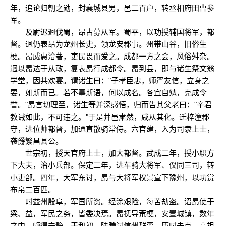
年，追论归朝之勋，封襄城县男，邑二百户，转丞相府田曹参
军。
及尉迟迥伐蜀，昂占募从军。蜀平，以功授辅国将军，都
督。迥仍表昂为龙州长史，领龙安郡事。州带山谷，旧俗生
梗。昂威惠洽著，吏民畏而爱之。成都一方之会，风俗舛杂。
迥以昂达于从政，复表昂行成都令。昂到县，即与诸生祭文翁
学堂，因共欢宴。谓诸生曰："子孝臣忠，师严友信，立身之
要，如斯而已。若不事斯语，何以成名。各宜自勉，克成令
誉。"昂言切理至，诸生等并深感悟，归而告其父老曰："辛君
教诫如此，不可违之。"于是井邑肃然，咸从其化。迁梓潼郡
守，进位帅都督，加通直散骑常侍。六官建，入为司隶上士，
袭爵繁昌县公。
世宗初，授天官府上士，加大都督。武成二年，授小职方
下大夫，治小兵部。保定二年，进车骑大将军、仪同三司，转
小吏部。四年，大军东讨，昂与大将军权景宣下豫州，以功赏
布帛二百匹。
时益州殷阜，军国所资。经涂艰险，每苦劫盗。诏昂使于
梁、益，军民之务，皆委决焉。昂抚导荒梗，安置城镇，数年
之中，颇得宁静。天和初，陆腾讨信州群蛮，历时未克。高祖