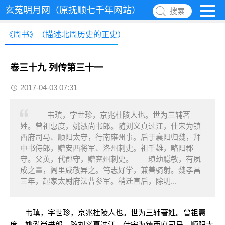
玄菟明月网（原抚顺七千年网站）
搜索
《周书》（描述北周历史的正史）
卷三十九 列传第三十一
2017-04-03 07:31
韦瑱，字世珍，京兆杜陵人也。世为三辅著
姓。曾祖惠度，姚泓尚书郎。随刘义真过江，仕宋为镇
西府司马、顺阳太守，行南雍州事。后于襄阳归魏，拜
中书侍郎，赠安西将军、洛州刺史。祖千雄，略阳郡
守。父英，代郡守，赠兖州刺史。 瑱幼聪敏，有夙
成之量，闾里咸敬异之。笃志好学，兼善骑射。魏孝昌
三年，起家太尉府法曹参军。稍迁直后，除明...
韦瑱，字世珍，京兆杜陵人也。世为三辅著姓。曾祖惠
度，姚泓尚书郎。随刘义真过江，仕宋为镇西府司马、顺阳太