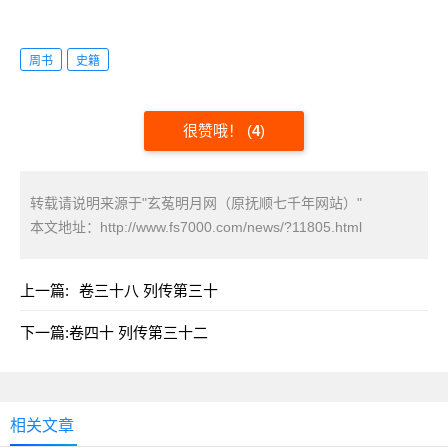
周书
史籍
很赞哦！
(
4
)
转载请说明来源于"玄菟明月网（原抚顺七千年网站）"
本文地址：
http://www.fs7000.com/news/?11805.html
上一篇:
卷三十八 列传第三十
下一篇:
卷四十 列传第三十二
相关文章