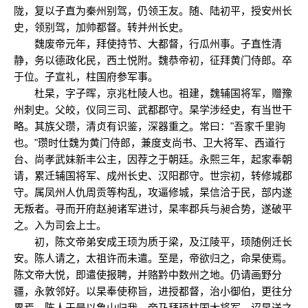
陇，复以子直为秦州别驾，仍领王友。随、陆初平，授安州长
史，领别驾，加帅都督。转并州长史。
魏废帝元年，拜使持节、大都督，行瓜州事。子直性清
静，务以德政化民，西土悦附。魏恭帝初，征拜黄门侍郎。卒
于位。子宣礼，柱国府参军事。
杜杲，字子晖，京兆杜陵人也。祖建，魏辅国将军，赠豫
州刺史。父皎，仪同三司、武都郡守。杲学涉经史，有当世干
略。其族父瓒，清贞有识鉴，深器重之。常曰："吾家千里驹
也。"瓒时仕魏为黄门侍郎，兼度支尚书、卫大将军、西道行
台、尚孝武妹新丰公主，因荐之于朝廷。永熙三年，起家奉朝
请，累迁辅国将军、成州长史、汉阳郡守。世宗初，转修城郡
守。属凤州人仇周贡等构乱，攻逼修城，杲信洽于民，部内遂
无叛者。寻而开府赵昶诸军进讨，杲率郡兵与昶合势，遂破平
之。入为司会上士。
初，陈文帝弟安成王顼为质于梁，及江陵平，顼随例迁长
安。陈人请之，太祖许而未遣。至是，帝欲归之，命杲使焉。
陈文帝大悦，即遣使报聘，并赂黔中数州之地。仍请画野分
疆，永敦邻好。以杲奉使称旨，进授都督，治小御伯，更往分
界焉。陈人于是以鲁山归我。帝乃拜顼柱国大将军，诏杲送之