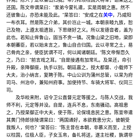
还国。陈文帝谓杲曰："家弟今蒙礼遣，实是周朝之惠。然不
还彼鲁山，亦恐未能及此。"杲答曰："安成之在
关中
，乃咸阳
一布衣耳。然是陈之介弟，其价岂止一城。本朝亲睦九族，恕
己及物，上遵太祖遗旨，下思继好之义。所以发德音者，盖为
此也。若知止侔鲁山，固当不贪一镇。况鲁山梁之旧地，梁即
本朝蕃臣，若以始未言之，鲁山自合归国。云以寻常之土，易
己骨肉之亲，使臣犹谓不可，何以闻诸朝廷。"陈文帝惭恧久
之，乃曰："前言戏之耳。"自是接遇有加常礼。及杲还，命引
升殿，亲降御座，执手以别。朝廷嘉之，授大都督、小载师下
大夫，治小纳言，复聘于陈。中山公训为蒲州总管，以杲为府
司马、州治中，兼知州府事。加使持节、车骑大将军、仪同三
司。
及华皎来附，诏令卫公直督元定等援之。与陈人交战，我
师不利，元定等并没。自是，连兵不息，东南骚动。高祖患
之，乃授杲御正中大夫，使于陈，论保境息民之意。陈宣帝遣
其黄门侍郎徐陵谓杲曰："两国通好，本欲救患分灾，彼朝受
我叛人，何也？"杲答曰："陈主昔在本朝，非慕义而至，上授
以柱国，位极人臣，子女玉帛，备礼将送，遂主社稷，孰谓非