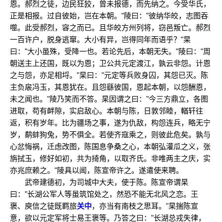
恩。郝烈之徒，边民狂狡，曾未报德，而先纳之。今受华氏，
正是相报。过自彼始，岂在本朝。"陵曰："彼纳华皎，志图吞
噬。此受郝烈，容之而已。且华皎方州列将，窃邑叛亡。郝烈
一百许户，脱身逃窜。大小有异，岂得同年而语乎？"杲
曰："大小虽殊，受降一也。若论先后，本朝无失。"陵曰："周
朝送主上还国，既以为恩；卫公共元定渡江，孰云非怨。计恩
之与怨，亦足相埒。"杲曰："元定等兵败身囚，其怨已灭。陈
主负扆冯玉，其恩犹在。且怨繇彼国，恩起本朝，以怨酬恩，
未之闻也。"陵乃笑而不答。杲因谓之曰："今三方鼎立，各图
进取，苟有衅隙，实启敌心。本朝与陈，日敦邻睦，輶轩往
返，积有岁年。比为疆场之事，遂为仇敌，构怨连兵，略无宁
岁，鹬蚌狗兔，势不俱全。若使齐寇乘之，则彼此危矣。孰与
心忿悔祸，迁虑改图，陈国息争桑之心，本朝弘灌瓜之义，张
旃拭玉，修好如初，共为掎角，以取齐氏。非唯两主之庆，实
亦兆庶赖之。"陵具以闻，陈宣帝许之。遂遣使来聘。
武帝建德初，为司城中大夫，使于陈。陈宣帝谓杲
曰："长湖公军人等虽筑馆处之，然恐不能无北风之恋。王
褒、庾信之徒既羁旅
关中
，亦当有南枝之思耳。"杲揣陈宣
意，欲以元定军将士易王褒等。乃答之曰："长湖总戎失律，