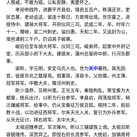
人畏威，不敢为寇。公私安静，夷夏怀之。
孝闵帝践阼，进爵平齐县伯，增邑五百户。秩满还京，吏
民恋慕，老幼追送，留连十数日，方是得出境。世宗嘉之，进
授侍中、骠骑大将军、开府仪同三司。武成二年，卒，时年六
十一。赠岐，宜二州刺史。谥曰惠。天和二年，又追封为公，
增邑通前三千户。仍诏其子峻袭。
峻后位至车骑大将军、仪同三司。峻弟师，起家中外府记
室，历兵部小府下大夫。建德末，蒲州总管府中郎，行河东郡
事。
梁昕，字元明，安定乌氏人也。世为
关中
著姓。其先因
官，徙居京兆之盩厔焉。祖重耳，漳县令。父劝儒，州主簿、
冠军将军、中散大夫，赠泾州刺史。
昕少温恭，见称州里。正光五年，秦陇构乱，萧宝夤为大
都督，统兵出讨，以昕为行台参军。孝昌初，拜荡寇将军，稍
迁骧威将军、给事中。仍从宝夤征万俟丑奴。相持二年，前后
数十战，以功进征西将军。尔朱天光入关，复引为外兵参军。
从天光征讨，拜右将军、太中大夫。
太祖迎魏孝武，军次雍州。昕以三辅望族上谒。太祖见昕
容貌瑰伟，深赏异之。即授右府长流参军。大统初，加镇南将