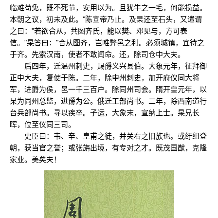
临难苟免，既不死节，安用以为。且犹牛之一毛，何能损益。
本朝之议，初未及此。"陈宣帝乃止。及杲还至石头，又遣谓
之曰："若欲合从，共图齐氏，能以樊、邓见与，方可表
信。"杲答曰："合从图齐，岂唯弊邑之利。必须城镇，宜待之
于齐。先索汉南，使者不敢闻命。还，除司仓中大夫。
后四年，迁温州刺史，赐爵义兴县伯。大象元年，征拜御
正中大夫，复使于陈。二年，除申州刺史，加开府仪同大将
军，进爵为侯，邑一千三百户。除同州司会。隋开皇元年，以
杲为同州总监，进爵为公。俄迁工部尚书。二年，除西南道行
台兵部尚书。寻以疾卒。子运，大象末，宣纳上士。杲兄长
晖，位至仪同三司。
史臣曰：韦、辛、皇甫之徒，并关右之旧族也。或纡组登
朝，获当官之誉；或张旃出境，有专对之才。既茂国猷，克隆
家业。美矣夫！