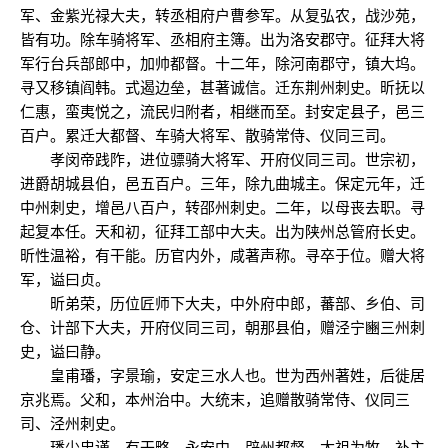
军、金紫光禄大夫，转丞相府户曹参军。从复弘农，战沙苑，
皆有功。除车骑将军、丞相府主簿。出为洛安郡守。征拜大将
军行台兵部郎中，加帅都督。十二年，除河南郡守，镇大坞。
寻又移镇阎韩。式遏边垒，甚著诚信。迁东荆州刺史。昕抚以
仁惠，蛮夷悦之，流民归附者，相继而至。封安定县子，邑三
百户。累迁大都督、车骑大将军、散骑常侍、仪同三司。
孝闵帝践阼，进位骠骑大将军、开府仪同三司。世宗初，
进爵胡城县伯，邑五百户。三年，除九曲城主。保定元年，迁
中州刺史，增邑八百户，转邵州刺史。二年，以母丧去职。寻
起复本任。天和初，征拜工部中大夫。出为陕州总管府长史。
昕性温裕，有干能。历官内外，咸著声称。寻卒于位。赠大将
军，谥曰贞。
昕弟荣，历位匠师下大夫，中外府中郎，蕃部、乡伯、司
仓、计部下大夫，开府仪同三司，朝那县伯，赠泾宁豳三州刺
史，谥曰静。
皇甫璠，字景瑜，安定三水人也。世为西州著姓，后徙居
京兆焉。父和，本州治中。大统末，追赠散骑常侍、仪同三
司、泾州刺史。
璠少忠谨，有干略。永安中，辟州都督。太祖为牧，补主