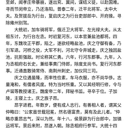
至邺，闻孝庄帝暴崩，遂出兖、冀间，谋结义徒，以赴国难。
寻而节闵帝立，乃还洛阳。普泰二年，迁平北将军、太中大
夫。及贺拔岳为行台，复启庆之为行台吏部郎中、开府掾。寻
除雍州别驾。
大统初，加车骑将军，俄迁卫大将军、左光禄大夫。从太
祖东讨，为行台左丞。时初复河东，以本官兼盐池都将。四
年，东魏攻正平郡，陷之，遂欲经略盐池，庆之守御有备，乃
引军退。河桥之役，大军不利，河北守令弃城走，庆之独因盐
池，抗拒强敌。时论称其仁勇。六年，行河东郡事。九年，入
为丞相府右长史，兼给事黄门侍郎，除度支尚书。复行河东郡
事。迁通直散骑常侍、南荆州刺史，加仪同三司。
庆之位遇虽隆，而率性俭素，车马衣服，亦不尚华侈。志
量淹和，有儒者风度。特为当时所重。又以其经明行修，令与
卢诞等教授诸王。魏废帝二年，拜秘书监。寻卒于位。子加
陵，主寝上士。庆之族子昂。
昂字进君。年数岁，便有成人志行。有善相人者，谓其父
仲略曰："公家虽世载冠冕，然名德富贵，莫有及此儿者。"仲
略亦重昂志气，深以为然。年十八，侯景辟为行台郎中，加镇
远将军。景后来附，昂遂入朝。除丞相府行参军。大统十四