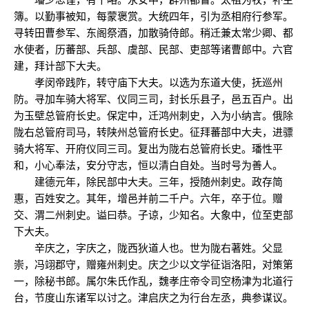
簿。以勤事被知，每蒙褒赏。大统四年，引为丞相府行参军。
寻转田曹参军、东阁祭酒，加散骑侍郎。稍迁兼太常少卿、都
水使者，历蕃部、兵部、虞部、民部、吏部等诸曹郎中。六官
建，拜计部下大夫。
孝闵帝践阼，转守庙下大夫。以选为东道大使，抚巡州
防。寻加车骑大将军、仪同三司，封长乐县子，邑五百户。出
为玉壁总管府长史。保定中，迁鸿州刺史，入为小纳言。俄除
陇右总管府司马，转陕州总管府长史。征拜蕃部中大夫，进骠
骑大将军、开府仪同三司。复出为陇右总管府长史。璠性平
和，小心奉法，安分守志，恒以清白自处。当时号为善人。
建德元年，除民部中大夫。三年，授随州刺史。政存简
惠，百姓安之。其年，增邑并前二千户。六年，卒于位。赠
交、渭二州刺史。谥曰恭。子谅，少知名。大象中，位至吏部
下大夫。
辛庆之，字庆之，陇西狄道人也。世为陇右著姓。父显
崇，冯翊郡守，赠雍州刺史。庆之少以文学征诣洛阳，对策第
一，除秘书郎。属尔朱氏作乱，魏孝庄帝令司空杨津为北道行
台，节度山东诸军以讨之。津启庆之为行台左丞，典参谋议。