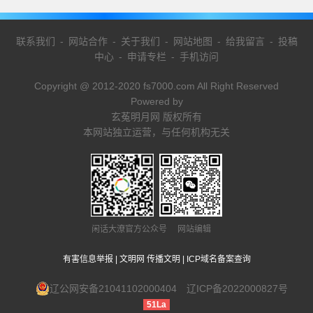
联系我们
-
网站合作
-
关于我们
-
网站地图
-
给我留言
-
投稿
中心
-
申请专栏
-
手机访问
Copyright @ 2012-2020 fs7000.com All Right Reserved
Powered by
玄菟明月网 版权所有
本网站独立运营，与任何机构无关
闲话大潦官方公众号 网站编辑
有害信息举报
|
文明网 传播文明
|
ICP域名备案查询
辽公网安备21041102000404
辽ICP备2022000827号
51La