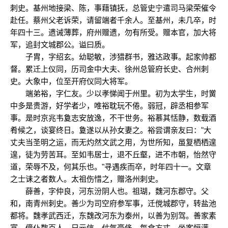
刺史。基州地接梁、陈，事藉镇抚，总管史宁遣司马梁荣催令
赴任。蔡州父老诉荣，请留端者千余人。至基州，未几卒，时
年四十三。遗诫薄葬，府州赠遗，勿有所受。赠本官，加大将
军，追封文城郡公。谥曰质。
子胄，字绍玄。幼聪敏，涉猎群书，雅达政事。起家帅都
督。累迁上仪同，历司金中大夫、徐州总管府长史、合州刺
史。大象中，位至开府仪同大将军。
端弟裕，字仁友。少以孝悌闻于州里。初为太学生，时黉
中多是贵游，好学者少，唯裕耽玩不倦。弱冠，辟丞相参军
事。是时京兆韦敻志安放逸，不干世务。裕慕其恬静，数载酒
肴候之，谈宴终日。敻遂以从孙女妻之。裕尝谓亲友曰："大
丈夫当圣明之运，而无灼然文武之用，为世所知，虽复栖栖遑
遑，徒为劳苦耳。至如韦居士，退不丘壑，进不市朝，怡然守
道，荣辱不及，何其乐也。"寻遇疾而卒，时年四十一。文章
之士诔之者数人。太祖伤惜之，赠洛州刺史。
薛善，字仲良，河东汾阴人也。祖瑚，魏河东郡守。父
和，南青州刺史。善少为司空府参军事，迁傥城郡守，转盐池
都将。魏孝武西迁，东魏改河东为泰州，以善为别驾。善家素
富，僮仆数百人。兄元信，仗气豪侈，每食方丈，坐客恒满，