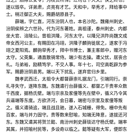
遂以毁卒。详弟肃，贞亮有才艺。天和中，举秀才，拜给事中
士。稍迁御正大夫，赐爵胡原县子。
薛端，字仁直，河东汾阴人也，本名沙陀。魏雍州刺史、
汾阴侯辨之六世孙。代为河东著姓。高祖谨，泰州刺史、内都
坐大官、涪陵公。曾祖洪隆，河东太守。以隆兄洪阼尚魏文成
帝女西河公主，有赐田在冯翊，洪隆子麟驹徙居之，遂家于冯
翊之夏阳焉。麟驹举秀才，拜中书博士，兼主客郎中，赠河东
太守。父英集，通直散骑常侍。端少有志操。遭父忧，居丧合
礼。与弟裕，励精笃学，不交人事。年十七，司空高乾辟为参
军。赐爵汾阴县男。端以天下扰乱，遂弃官归乡里。
魏孝武西迁，太祖令大都督薛崇礼据龙门，引端同行。崇
礼寻失守，遂降东魏。东魏遣行台薛循义、都督乙干贵率众数
千西度，据杨氏壁。端与宗亲及家僮等先在壁中，循义乃令其
兵逼端等东度。方欲济河，会日暮，端密与宗室及家僮等叛
之。循义遣骑追，端且战且驰，遂入石城栅，得免。栅中先有
百家，端与并力固守。贵等数来慰喻，知端无降意，遂拔还河
东。东魏又遣其将贺兰懿、南汾州刺史薛琰达守杨氏壁。端率
其属，并招喻村民等，多设奇以临之。懿等疑有大军，便即东