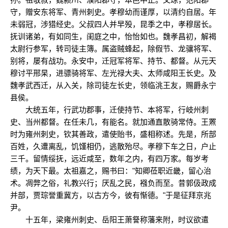
守，赠安东将军、青州刺史。孝穆幼而谨厚，以清约自居。年
未弱冠，涉猎经史。父叔四人并早殁，昆季之中，孝穆居长。
抚训诸弟，有如同生，闺庭之中，怡怡如也。魏孝昌初，解褐
太尉行参军，转司徒主簿。属盗贼蜂起，除假节、龙骧将军、
别将，屡有战功。永安中，迁冠军将军、持节、都督。从元天
穆讨平邢杲，进骠骑将军、左光禄大夫、太师咸阳王长史。及
魏孝武西迁，从入关，除司徒左长史，领临洮王友，赐爵永宁
县侯。
大统五年，行武功郡事，迁使持节、本将军，行岐州刺
史、当州都督。在任未几，有能名。就加通直散骑常侍。王罴
时为雍州刺史，钦其善政，遣使贻书，盛相称述。先是，所部
百姓，久遭离乱，饥馑相仍，逃散殆尽。孝穆下车之日，户止
三千。留情绥抚，远近咸至，数年之内，有四万家。每岁考
绩，为天下最。太祖嘉之，赐书曰："知卿莅职近畿，留心治
术。凋弊之俗，礼教兴行；厌乱之民，襁负而至。昔郭伋政成
并部，贾琮誉重冀方，以古方今，彼有惭德。"于是征拜京兆
尹。
十五年，梁雍州刺史、岳阳王萧詧称藩来附，时议欲遣