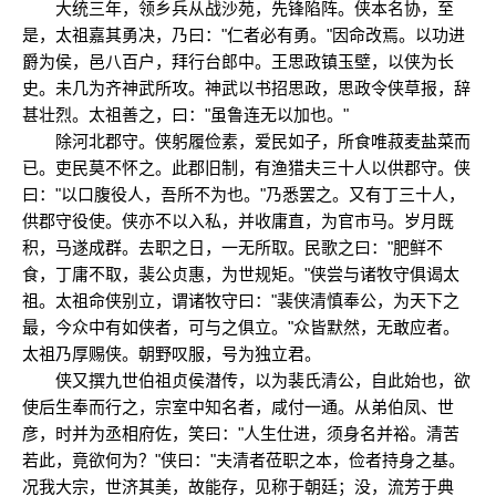
大统三年，领乡兵从战沙苑，先锋陷阵。侠本名协，至
是，太祖嘉其勇决，乃曰："仁者必有勇。"因命改焉。以功进
爵为侯，邑八百户，拜行台郎中。王思政镇玉壁，以侠为长
史。未几为齐神武所攻。神武以书招思政，思政令侠草报，辞
甚壮烈。太祖善之，曰："虽鲁连无以加也。"
除河北郡守。侠躬履俭素，爱民如子，所食唯菽麦盐菜而
已。吏民莫不怀之。此郡旧制，有渔猎夫三十人以供郡守。侠
曰："以口腹役人，吾所不为也。"乃悉罢之。又有丁三十人，
供郡守役使。侠亦不以入私，并收庸直，为官市马。岁月既
积，马遂成群。去职之日，一无所取。民歌之曰："肥鲜不
食，丁庸不取，裴公贞惠，为世规矩。"侠尝与诸牧守俱谒太
祖。太祖命侠别立，谓诸牧守曰："裴侠清慎奉公，为天下之
最，今众中有如侠者，可与之俱立。"众皆默然，无敢应者。
太祖乃厚赐侠。朝野叹服，号为独立君。
侠又撰九世伯祖贞侯潜传，以为裴氏清公，自此始也，欲
使后生奉而行之，宗室中知名者，咸付一通。从弟伯凤、世
彦，时并为丞相府佐，笑曰："人生仕进，须身名并裕。清苦
若此，竟欲何为？"侠曰："夫清者莅职之本，俭者持身之基。
况我大宗，世济其美，故能存，见称于朝廷；没，流芳于典