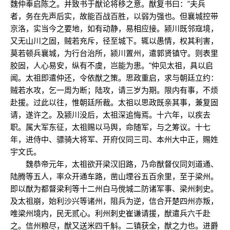
魏仲奉启陈之。并致书于猷论将移之意。猷复书曰："夫兵
者，务在先声后实，故能百战百胜，以弱为强也。但襄城控带
京洛，实当今之要地，如有动静，易相应接。颍川既邻寇境，
又无山川之固，贼若充斥，径至城下。辄以愚情，权其利害，
莫若顿兵襄城，为行台治所，颍川置州，遣郭贤镇守。则表里
胶固，人心易安，纵有不虞，岂能为患。"仲见太祖，具以启
闻。太祖即遣仲还，令依猷之策。思政重启，求与朝廷立约：
贼若水攻，乞一周为断；陆攻，请三岁为期。限内有事，不烦
赴援。过此以往，惟朝廷所裁。太祖以思政既亲其事，兼复固
请，遂许之。及颍川没后，太祖深追悔焉。十六年，以疾去
职。属大军东征，太祖赐以马舆，命随军，与之筹议。十七
年，进侍中、骠骑大将军、开府仪同三司、本州大中正，赐姓
宇文氏。
魏恭帝元年，太祖欲开梁汉旧路，乃命猷督仪同刘道通、
陆腾等五人，率众开通车路，凿山堙谷五百余里，至于梁州。
即以猷为都督梁利等十二州白马傥城二防诸军事、梁州刺史。
及太祖崩，始利沙兴等诸州，阻兵为逆，信合开楚四州亦叛，
唯梁州境内，民无贰心。利州刺史崔谦请援，猷遣兵六千赴
之。信州粮尽，猷又送米四千斛。二镇获全，猷之力也。进爵