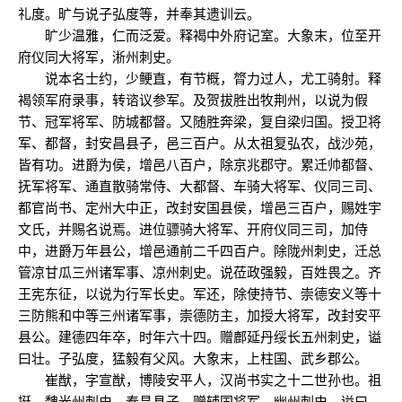
礼度。旷与说子弘度等，并奉其遗训云。
旷少温雅，仁而泛爱。释褐中外府记室。大象末，位至开
府仪同大将军，淅州刺史。
说本名士约，少鲠直，有节概，膂力过人，尤工骑射。释
褐领军府录事，转谘议参军。及贺拔胜出牧荆州，以说为假
节、冠军将军、防城都督。又随胜奔梁，复自梁归国。授卫将
军、都督，封安昌县子，邑三百户。从太祖复弘农，战沙苑，
皆有功。进爵为侯，增邑八百户，除京兆郡守。累迁帅都督、
抚军将军、通直散骑常侍、大都督、车骑大将军、仪同三司、
都官尚书、定州大中正，改封安国县侯，增邑三百户，赐姓宇
文氏，并赐名说焉。进位骠骑大将军、开府仪同三司，加侍
中，进爵万年县公，增邑通前二千四百户。除陇州刺史，迁总
管凉甘瓜三州诸军事、凉州刺史。说莅政强毅，百姓畏之。齐
王宪东征，以说为行军长史。军还，除使持节、崇德安义等十
三防熊和中等三州诸军事，崇德防主，加授大将军，改封安平
县公。建德四年卒，时年六十四。赠鄜延丹绥长五州刺史，谥
曰壮。子弘度，猛毅有父风。大象末，上柱国、武乡郡公。
崔猷，字宣猷，博陵安平人，汉尚书实之十二世孙也。祖
挺，魏光州刺史、泰昌县子，赠辅国将军、幽州刺史，谥曰