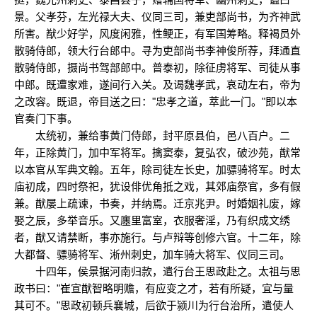
景。父孝芬，左光禄大夫、仪同三司，兼吏部尚书，为齐神武
所害。猷少好学，风度闲雅，性鲠正，有军国筹略。释褐员外
散骑侍郎，领大行台郎中。寻为吏部尚书李神俊所荐，拜通直
散骑侍郎，摄尚书驾部郎中。普泰初，除征虏将军、司徒从事
中郎。既遭家难，遂间行入关。及谒魏孝武，哀动左右，帝为
之改容。既退，帝目送之曰："忠孝之道，萃此一门。"即以本
官奏门下事。
太统初，兼给事黄门侍郎，封平原县伯，邑八百户。二
年，正除黄门，加中军将军。擒窦泰，复弘农，破沙苑，猷常
以本官从军典文翰。五年，除司徒左长史，加骠骑将军。时太
庙初成，四时祭祀，犹设俳优角抵之戏，其郊庙祭官，多有假
兼。猷屡上疏谏，书奏，并纳焉。迁京兆尹。时婚姻礼废，嫁
娶之辰，多举音乐。又廛里富室，衣服奢淫，乃有织成文绣
者，猷又请禁断，事亦施行。与卢辩等创修六官。十二年，除
大都督、骠骑将军、淅州刺史，加车骑大将军、仪同三司。
十四年，侯景据河南归款，遣行台王思政赴之。太祖与思
政书曰："崔宣猷智略明赡，有应变之才，若有所疑，宜与量
其可不。"思政初顿兵襄城，后欲于颍川为行台治所，遣使人