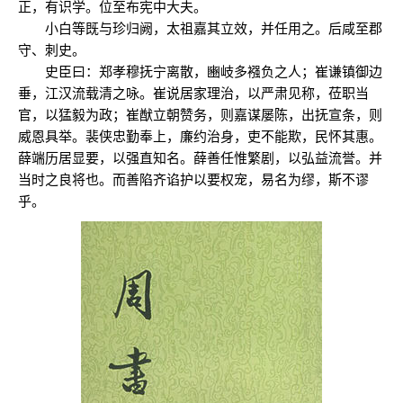
正，有识学。位至布宪中大夫。
小白等既与珍归阙，太祖嘉其立效，并任用之。后咸至郡
守、刺史。
史臣曰：郑孝穆抚宁离散，豳岐多襁负之人；崔谦镇御边
垂，江汉流载清之咏。崔说居家理治，以严肃见称，莅职当
官，以猛毅为政；崔猷立朝赞务，则嘉谋屡陈，出抚宣条，则
威恩具举。裴侠忠勤奉上，廉约治身，吏不能欺，民怀其惠。
薛端历居显要，以强直知名。薛善任惟繁剧，以弘益流誉。并
当时之良将也。而善陷齐谄护以要权宠，易名为缪，斯不谬
乎。