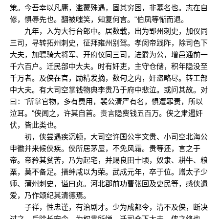
策。今吾幸以凡庸，滥蒙殊遇，固其穷困，非慕名也。志在自
修，惧辱先也。翻被嗤笑，知复何言。"伯凤等惭而退。
九年，入为大行台郎中。居数载，出为郢州刺史，加仪同
三司，寻转拓州刺史，征拜雍州别驾。孝闵帝践阼，除司色下
大夫，加骠骑大将军、开府仪同三司，进爵为公，增邑通前一
千六百户。迁民部中大夫。时有奸吏，主守仓储，积年隐没至
千万者。及侠在官，励精发摘，数旬之内，奸盗略尽。转工部
中大夫。有大司空掌钱物典李贵乃于府中悲泣。或问其故。对
曰："所掌官物，多有费用，裴公清严有名，惧遭罪责，所以
泣耳。"侠闻之，许其自首。贵言隐费钱五百万。侠之肃遏奸
伏，皆此类也。
初，侠尝遇疾沉顿，大司空许国公宇文贵、小司空北海公
申徽并来候侠疾。侠所居茅屋，不免风霜。贵等还，言之于
帝。帝矜其贫苦，乃为起宅，并赐良田十顷，奴隶、耕牛、粮
粟，莫不备足。搢绅咸以为荣。武成元年，卒于位。赠太子少
师、蒲州刺史，谥曰贞。河北郡前功曹张回及吏民等，感侠遗
爱，乃作颂纪其清德焉。
子祥，性忠谨，有治剧才。少为成都令，清不及侠，断决
过之。后除长安令，为权贵所惮。迁司仓下大夫。侠之终也，