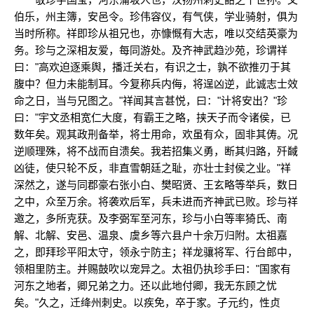
伯乐，州主簿，安邑令。珍伟容仪，有气侠，学业骑射，俱为
当时所称。祥即珍从祖兄也，亦慷慨有大志，唯以交结英豪为
务。珍与之深相友爱，每同游处。及齐神武趋沙苑，珍谓祥
曰："高欢迫逐乘舆，播迁关右，有识之士，孰不欲推刃于其
腹中？但力未能制耳。今复称兵内侮，将逞凶逆，此诚志士效
命之日，当与兄图之。"祥闻其言甚悦，曰："计将安出？"珍
曰："宇文丞相宽仁大度，有霸王之略，挟天子而令诸侯，已
数年矣。观其政刑备举，将士用命，欢虽有众，固非其俦。况
逆顺理殊，将不战而自溃矣。我若招集义勇，断其归路，歼馘
凶徒，使只轮不反，非直雪朝廷之耻，亦壮士封侯之业。"祥
深然之，遂与同郡豪右张小白、樊昭贤、王玄略等举兵，数日
之中，众至万余。将袭欢后军，兵未进而齐神武已败。珍与祥
邀之，多所克获。及李弼军至河东，珍与小白等率猗氏、南
解、北解、安邑、温泉、虞乡等六县户十余万归附。太祖嘉
之，即拜珍平阳太守，领永宁防主；祥龙骧将军、行台郎中，
领相里防主。并赐鼓吹以宠异之。太祖仍执珍手曰："国家有
河东之地者，卿兄弟之力。还以此地付卿，我无东顾之忧
矣。"久之，迁绛州刺史。以疾免，卒于家。子元约，性贞