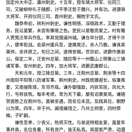
加定州大中正、瀛州刺史。十五年，授车骑大将军、仪同三
司，又破柳仲礼于随郡，讨平李迁哲于魏兴，并有功。进骠骑
大将军、开府仪同三司、直州刺史，赐姓宇文氏。
魏恭帝初，转利州刺史。谦性明悟，深晓政术，又勤于理
务，民讼虽繁，未尝有懈倦之色。吏民以是敬而爱之。时有蜀
人贾晃迁举兵作乱，率其党围逼州城。谦仓卒分部，才得千许
人，便率拒战。会梁州援兵至，遂擒晃迁，余人乃散。谦诛其
渠帅，余并原之。旬日之间，遂得安辑。世宗初，进爵作唐县
公。保定二年，迁安州总管、随应等十一州甑山上明鲁山三镇
诸军事、安州刺史。四年，加大将军，进爵武康郡公。
天和元年，授江陵总管。三年，迁荆州总管、荆淅等十四
州南阳平阳等八防诸军事、荆州刺史。州既统摄遐长，俗兼夷
夏，又南接陈境，东邻齐寇。谦外御强敌，内抚军民，风化大
行，号称良牧。每年考绩，常为天下最，屡有诏褒美焉。谦随
贺拔胜之在荆州也，虽被亲遇，而名位未显。及践其位，朝野
以为荣。四年，卒于州。阖境痛惜之，乃共立祠堂，四时祭
飨。子旷嗣。
谦性至孝，少丧父，殆将灭性。与弟说特相友爱，虽复年
事并高，名位各重，所有资产，皆无私焉。其居家严肃，动遵