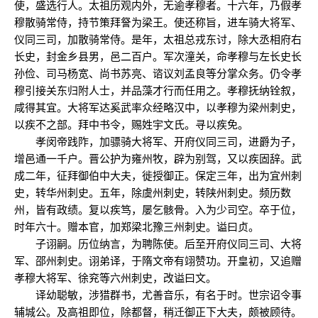
使，盛选行人。太祖历观内外，无逾孝穆者。十六年，乃假孝
穆散骑常侍，持节策拜詧为梁王。使还称旨，进车骑大将军、
仪同三司，加散骑常侍。是年，太祖总戎东讨，除大丞相府右
长史，封金乡县男，邑二百户。军次潼关，命孝穆与左长史长
孙俭、司马杨宽、尚书苏亮、谘议刘孟良等分掌众务。仍令孝
穆引接关东归附人士，并品藻才行而任用之。孝穆抚纳铨叙，
咸得其宜。大将军达奚武率众经略汉中，以孝穆为梁州刺史，
以疾不之部。拜中书令，赐姓宇文氏。寻以疾免。
孝闵帝践阼，加骠骑大将军、开府仪同三司，进爵为子，
增邑通一千户。晋公护为雍州牧，辟为别驾，又以疾固辞。武
成二年，征拜御伯中大夫，徙授御正。保定三年，出为宜州刺
史，转华州刺史。五年，除虞州刺史，转陕州刺史。频历数
州，皆有政绩。复以疾笃，屡乞骸骨。入为少司空。卒于位，
时年六十。赠本官，加郑梁北豫三州刺史。谥曰贞。
子诩嗣。历位纳言，为聘陈使。后至开府仪同三司、大将
军、邵州刺史。诩弟译，于隋文帝有翊赞功。开皇初，又追赠
孝穆大将军、徐兖等六州刺史，改谥曰文。
译幼聪敏，涉猎群书，尤善音乐，有名于时。世宗诏令事
辅城公。及高祖即位，除都督，稍迁御正下大夫，颇被顾待。