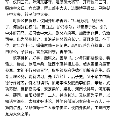
军、仪同三司。除河东郡守，进骠骑大将军、开府仪同三司，
赐姓宇文氏。六官建，拜工部中大夫，进爵博平县公。寻除御
正中大夫，转民部中大夫。
时晋公护执政，仪同齐轨语善云："兵马万机，须归天
子，何因犹在权门。"善白之。护乃杀轨，以善忠于己，引为
中外府司马。迁司会中大夫，副总六府事。加授京兆尹，仍治
司会。出为隆州刺史，兼治益州总管府长史。征拜少傅。卒于
位，时年六十七。赠蒲虞勋三州刺史。高祖以善告齐轨事，谥
曰缪公。子裒嗣。官至高阳守。善弟慎。
慎字佛护，好学，能属文，善草书。少与同郡裴叔逸、裴
诹之、柳虬、范阳卢柔、陇西李璨并相友善。起家丞相府墨曹
参军。太祖于行台省置学，取丞郎及府佐德行明敏者充生。悉
令旦理公务，晚就讲习，先《六经》，后子史。又于诸生中简
德行淳懿者，侍太祖读书。慎与李璨及陇西李伯良、辛韶，武
功苏衡，谯郡夏侯裕，安定梁旷、梁礼、河南长孙璋，河东裴
举、薛同，荥阳郑朝等十二人，并应其选。又以慎为学师，以
知诸生课业。太祖雅好谈论，并简名僧深识玄宗者一百人，于
第内讲说。又命慎等十二人兼学佛义，使内外俱通。由是四方
竞为大乘之学。