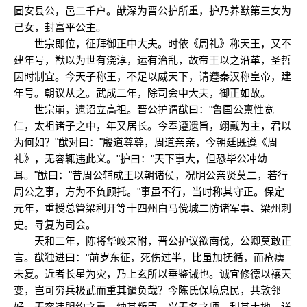
固安县公，邑二千户。猷深为晋公护所重，护乃养猷第三女为
己女，封富平公主。
世宗即位，征拜御正中大夫。时依《周礼》称天王，又不
建年号，猷以为世有浇淳，运有治乱，故帝王以之沿革，圣哲
因时制宜。今天子称王，不足以威天下，请遵秦汉称皇帝，建
年号。朝议从之。武成二年，除司会中大夫，御正如故。
世宗崩，遗诏立高祖。晋公护谓猷曰："鲁国公禀性宽
仁，太祖诸子之中，年又居长。今奉遵遗旨，翊戴为主，君以
为何如？"猷对曰："殷道尊尊，周道亲亲，今朝廷既遵《周
礼》，无容辄违此义。"护曰："天下事大，但恐毕公冲幼
耳。"猷曰："昔周公辅成王以朝诸侯，况明公亲贤莫二，若行
周公之事，方为不负顾托。"事虽不行，当时称其守正。保定
元年，重授总管梁利开等十四州白马傥城二防诸军事、梁州刺
史。寻复为司会。
天和二年，陈将华皎来附，晋公护议欲南伐，公卿莫敢正
言。猷独进曰："前岁东征，死伤过半，比虽加抚循，而疮痍
未复。近者长星为灾，乃上玄所以垂鉴诫也。诚宜修德以禳天
变，岂可穷兵极武而重其谴负哉？今陈氏保境息民，共敦邻
好。无容违盟约之重，纳其叛臣，兴无名之师，利其土地。详