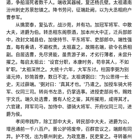
遁，争船溺死者数千人。端收其器械，复还杨氏壁。太祖遣南
汾州刺史苏景恕镇之。降书劳问，征端赴阙，以为大丞相府户
曹参军。
从擒窦泰，复弘农，战沙苑，并有功。加冠军将军、中散
大夫，进爵为伯。转丞相东阁祭酒，加本州大中正，迁兵部郎
中，改封文城县伯，加使持节、平东将军、吏部郎中。端性强
直，每有奏请，不避权贵。太祖嘉之，故赐名端，欲令名质相
副。自居选曹，先尽贤能，虽贵游子弟，才劣行薄者，未尝升
擢之。每启太祖云："设官分职，本康时务，苟非其人，不如
旷职。"太祖深然之。大统十六年，大军东讨。柱国李弼为别
道元帅，妙简首僚，数日不定。太祖谓弼曰："为公思得一长
史，无过薛端。"弼对曰："真其才也。"乃遣之。加授车骑大将
军、仪同三司。转尚书左丞，仍掌选事。进授吏部尚书，赐姓
宇文氏。端久处选曹，雅有人伦之鉴，其所擢用，咸得其才。
六官建，拜军司马，加侍中、骠骑大将军、开府仪同三司，进
爵为侯。
孝闵帝践阼，除工部中大夫，转民部中大夫，进爵为公，
增邑通前一千八百户。晋公护将废帝，召群官议之，端颇有同
异。护不悦，出为蔡州刺史。为政宽惠，民吏爱之。寻转基州