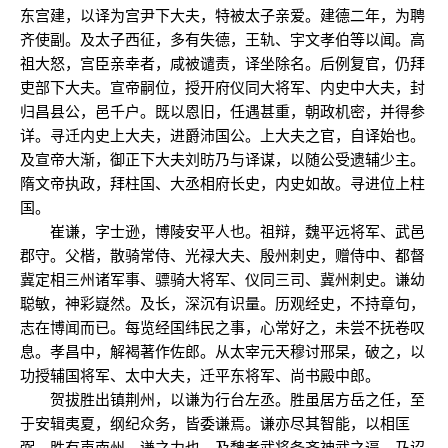
东宫建，以译为宫尹下大夫，特被太子亲爱。建德二年，为聘
齐使副。及太子西征，多有失德，王轨、宇文孝伯等以闻。高
祖大怒，宫臣亲幸者，咸被谴责，译坐除名。后例复官，仍拜
吏部下大夫。宣帝嗣位，授开府仪同大将军、内史中大夫，封
归昌县公，邑千户。既以恩旧，任遇甚重，朝政机密，并得参
详。寻迁内史上大夫，进爵沛国公。上大夫之官，自译始也。
及宣帝大渐，御正下大夫刘昉乃与译谋，以随公受遗辅少主。
隋文帝执政，拜柱国、大丞相府长史，内史如故。寻进位上柱
国。
崔谦，字士逊，博陵安平人也。祖辩，魏平远将军、武邑
郡守。父楷，散骑常侍、光禄大夫、殷州刺史，赠侍中、都督
冀定相三州诸军事、骠骑大将军、仪同三司、冀州刺史。谦幼
聪敏，神彩嶷然。及长，深沉有识量。历观经史，不持章句，
志在博闻而已。每览经国纬民之事，心常好之，未尝不抚卷叹
息。孝昌中，解褐著作佐郎。从太宰元天穆讨邢杲，破之，以
功授辅国将军、太中大夫，迁平东将军、尚书殿中郎。
贺拔胜出镇荆州，以谦为行台左丞。胜虽居方岳之任，至
于安辑夷夏，纲纪众务，皆委谦焉。谦亦尽其智能，以相匡
弼。胜有声南州，谦之力也。及魏孝武将备齐神武之逼，乃诏