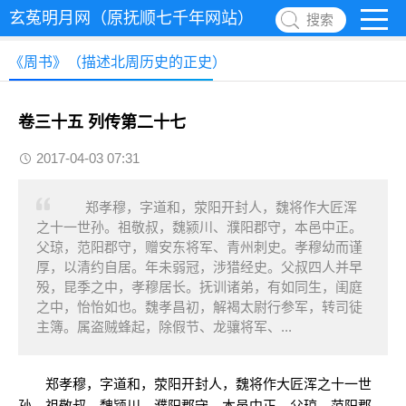
玄菟明月网（原抚顺七千年网站）
搜索
《周书》（描述北周历史的正史）
卷三十五 列传第二十七
2017-04-03 07:31
郑孝穆，字道和，荥阳开封人，魏将作大匠浑
之十一世孙。祖敬叔，魏颍川、濮阳郡守，本邑中正。
父琼，范阳郡守，赠安东将军、青州刺史。孝穆幼而谨
厚，以清约自居。年未弱冠，涉猎经史。父叔四人并早
殁，昆季之中，孝穆居长。抚训诸弟，有如同生，闺庭
之中，怡怡如也。魏孝昌初，解褐太尉行参军，转司徒
主簿。属盗贼蜂起，除假节、龙骧将军、...
郑孝穆，字道和，荥阳开封人，魏将作大匠浑之十一世
孙。祖敬叔，魏颍川、濮阳郡守，本邑中正。父琼，范阳郡