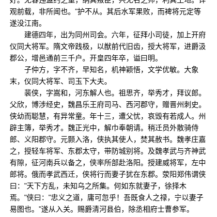
观前载，非所闻也。"护不从。其后水军果败，而裨将元定等
遂没江南。
建德四年，出为同州司会。六年，征拜小司徒，加上开府
仪同大将军。隋文帝践极，以猷前代旧齿，授大将军，进爵汲
郡公，增邑通前三千户。开皇四年卒，谥曰明。
子仲方，字不齐，早知名，机神颖悟，文学优敏。大象
末，仪同大将军、司玉下大夫。
裴侠，字嵩和，河东解人也。祖思齐，举秀才，拜议郎。
父欣，博涉经史，魏昌乐王府司马、西河郡守，赠晋州刺史。
侠幼而聪慧，有异常童。年十三，遭父忧，哀毁有若成人。州
辟主簿，举秀才。魏正光中，解巾奉朝请。稍迁员外散骑侍
郎、义阳郡守。元颢入洛，侠执其使人，焚其赦书。魏孝庄嘉
之，授轻车将军、东郡太守，带防城别将。及魏孝武与齐神武
有隙，征河南兵以备之，侠率所部赴洛阳。授建威将军，左中
郎将。俄而孝武西迁，侠将行而妻子犹在东郡。荥阳郑伟谓侠
曰："天下方乱，未知乌之所集。何如东就妻子，徐择木
焉。"侠曰："忠义之道，庸可忽乎！吾既食人之禄，宁以妻子
易图也。"遂从入关。赐爵清河县伯，除丞相府士曹参军。