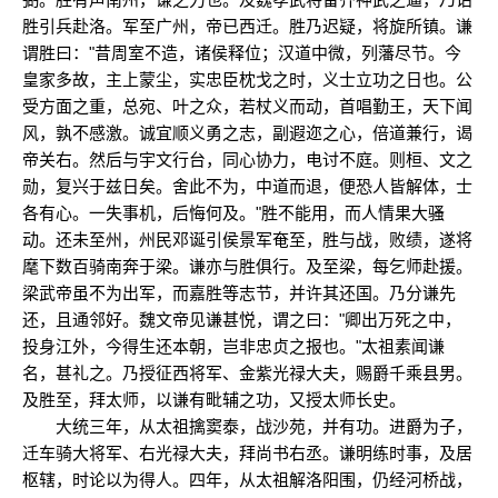
胜引兵赴洛。军至广州，帝已西迁。胜乃迟疑，将旋所镇。谦
谓胜曰："昔周室不造，诸侯释位；汉道中微，列藩尽节。今
皇家多故，主上蒙尘，实忠臣枕戈之时，义士立功之日也。公
受方面之重，总宛、叶之众，若杖义而动，首唱勤王，天下闻
风，孰不感激。诚宜顺义勇之志，副遐迩之心，倍道兼行，谒
帝关右。然后与宇文行台，同心协力，电讨不庭。则桓、文之
勋，复兴于兹日矣。舍此不为，中道而退，便恐人皆解体，士
各有心。一失事机，后悔何及。"胜不能用，而人情果大骚
动。还未至州，州民邓诞引侯景军奄至，胜与战，败绩，遂将
麾下数百骑南奔于梁。谦亦与胜俱行。及至梁，每乞师赴援。
梁武帝虽不为出军，而嘉胜等志节，并许其还国。乃分谦先
还，且通邻好。魏文帝见谦甚悦，谓之曰："卿出万死之中，
投身江外，今得生还本朝，岂非忠贞之报也。"太祖素闻谦
名，甚礼之。乃授征西将军、金紫光禄大夫，赐爵千乘县男。
及胜至，拜太师，以谦有毗辅之功，又授太师长史。
大统三年，从太祖擒窦泰，战沙苑，并有功。进爵为子，
迁车骑大将军、右光禄大夫，拜尚书右丞。谦明练时事，及居
枢辖，时论以为得人。四年，从太祖解洛阳围，仍经河桥战，