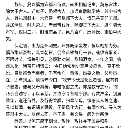
数年，复以慎为宜都公侍读。转丞相府记室。魏东宫建，
除太子舍人。迁庶子，仍领舍人。加通直散骑常侍，兼中书舍
人，转礼部郎中。六官建，拜膳部下大夫。慎兄善又任工部。
并居清显，时人荣之。孝闵帝践阼，除御正下大夫，进车骑大
将军、仪同三司，封淮南县子，邑八百户。历师氏、御伯中大
夫。
保定初，出为湖州刺史。州界既杂蛮左，恒以劫掠为务。
慎乃集诸豪帅，具宣朝旨，仍令首领每月一参，或须言事者，
不限时节。慎每引见，必殷勤劝诫，及赐酒食。一年之间，翕
然从化。诸蛮乃相谓曰："今日始知刺史真民父母也。"莫不欣
悦。自是襁负而至者，千有余户。蛮俗，婚娶之后，父母虽
在，即与别居。慎谓守令曰："牧守令长是化民者也，岂有其
子娶妻，便与父母离析。非唯氓俗之失，亦是牧守之罪。"慎
乃亲自诱导，示以孝慈，并遣守令各喻所部。有数户蛮，别居
数年，遂还侍养，及行得果膳，归奉父母。慎感其从善之速，
具以状闻。有诏蠲其赋役。于是风化大行，有同华俗。寻入为
蕃部中大夫。以疾去职，卒于家。有文集，颇为世所传。
薛善之以河东应李弼也，敬珍、敬祥亦率属县归附。
敬珍字国宝，河东蒲坂人也，汉扬州刺史韶之十世孙。父