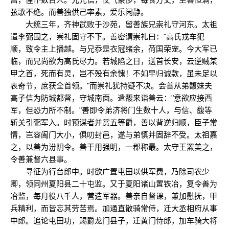
弦歌不绝。而善独供己率素，爱乐闲静。
大统三年，齐神武败于沙苑，留善族兄崇礼守河东。太祖
遣李弼围之，崇礼固守不下。善密谓崇礼曰："高氏戎车犯
顺，致令主上播越。与兄忝是衣冠绪余，荷国荣宠。今大军已
临，而兄尚欲为高氏尽力。若城陷之日，送首长安，云逆贼某
甲之首，死而有灵，岂不殁有余愧！不如早归诚款，虽未足以
表奇节，庶获全首领。"而崇礼犹持疑不决。会善从弟馥妹夫
高子信为防城都督，守城南面。遣馥来诣善云："意欲应接西
军，但恐力所不制。"善即令弟济将门生数十人，与信、馥等
斩关引弼军入。时预谋者并赏五等爵，善以背逆归顺，臣子常
情，岂容阖门大小，俱叨封邑，遂与弟慎并固辞不受。太祖嘉
之，以善为汾阴令。善干用强明，一郡称最。太守王罴美之，
令善兼督六县事。
寻征为行台郎中。时欲广置屯田以供军费，乃除司农少
卿，领同州夏阳县二十屯监。又于夏阳诸山置铁冶，复令善为
冶监，每月役八千人，营造军器。善亲自督课，兼加慰抚，甲
兵精利，而皆忘其劳苦焉。加通直散骑常侍，迁大丞相府从事
中郎。追论屯田功，赐爵龙门县子，迁黄门侍郎，加车骑大将