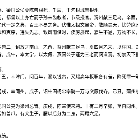
、梁国公侯莫陈崇赐死。壬辰，于乞银城置银州。
都督以上身亡而子孙未齿叙者，节级授官。渭州献三足乌。辛酉，
先代一定之典，百王不易之务。伏惟太祖文皇帝，敬顺昊天，忧劳庶
乖和爽序，违失先志。致风雨僣时，疾厉屡起，嘉生不遂，万物不长
二，诏放之南山。乙酉，益州献三足乌。夏四月乙未，以柱国、郑
背。戊午，幸太学，以太傅、燕国公于谨为三老而问道焉。初禁天下
雨。
丑，幸津门，问百年，赐以钱帛，又赐高年板职各有差，降死罪一
，幸同州。戊子，诏柱国杨忠率骑一万与突厥伐齐。己丑，蒲州献
公亮为梁州总管。庚戌，陈遣使来聘。十有二月辛卯，至自同州。
指如兽爪。有犬生子，腰以后分为二身，两尾六足。
。
。
执笏。