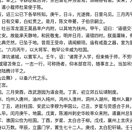
幸之。令群臣赋古诗，京邑耆老并预会焉，颁赐各有差。癸未，大
。遣小载师杜杲使于陈。
，诏三公已下各举所知。庚午，日斗，光遂微，日里乌见。三月丙
日有交晕，白虹贯之。是月，陈文帝薨，子伯宗嗣立。
谷浑龙涸王莫昌率户内附，以其地为扶州。甲午，诏曰："道德交
乂安。故能承天静地，和民敬鬼，明并日月，道错四时。朕虽庸昧，
此典茫然，已坠于地。昔周王受命，请闻颛顼。庙有戒盈之器，室为
。"六月丙午，以大将军、枹罕公辛威为柱国。
坑诸城，以置军人。壬午，诏："诸胄子入学，但束脩于师，不劳释
寝苫骨立，一志一行，可称扬者，仰本部官司，随事言上。当加吊
陆腾讨平之。
云舞》，以备六代之乐。
还宫。
。三月癸酉，改武游园为道会苑。丁亥，初立郊丘坛壝制度。
均州入唐州，油州入纯州，鸿州入淮州，洞州入湖州，睢州入襄州
丁丑，进封柱国、安武公李穆为申国公。己丑，岁星与荧惑合于井
。闰月庚午，地震。戊寅，陈湘州刺史华皎率众来附。遣襄州总管
军、谯国公俭为柱国。丁酉，岁星、太白合于柳。戊戌，襄州上言庆
万数。甲辰，立露门学，置生七十二人。庚戌，太白犯轩辕。壬子