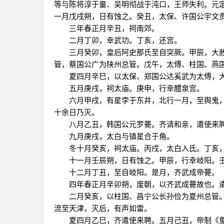
等与陈将淳于量、吴明彻战于沌口，王师失利。元
一月戊戌朔，日有蚀之。癸丑，太保、许国公宇文
三年春正月辛丑，祠南郊。
二月丁卯，幸武功。丁亥，还宫。
三月癸卯，皇后阿史那氏至自突厥。甲辰，大赦天
管，蔡国公广为陕州总管。戊午，太傅、柱国、燕
夏四月辛巳，以太保、郑国公达奚武为太傅，大
五月庚戌，祠太庙。庚申，行幸醴泉宫。
六月甲戌，有星孛于东井，北行一月，至舆鬼，乃
十余日乃灭。
八月乙丑，韩国公元罗薨。齐请和亲，遣使来聘
九月庚戌，太白与镇星合于角。
冬十月癸亥，祠太庙。丙戌，太白入氐。丁亥，
十一月壬辰朔，日有蚀之。甲辰，行幸岐阳。壬
十二月丁丑，至自岐阳。是月，齐武成帝薨。
四年春正月辛卯朔，废朝，以齐武成薨故也。遣
二月癸亥，以柱国、昌宁公长孙俭为夏州总管。戊
流至天津，灭后，有声如雷。
夏四月乙巳，齐遣使来聘。五月己丑，帝制《象经