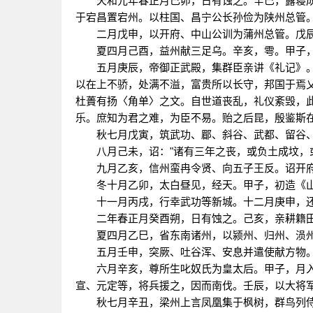
天和元年春正月己卯，日有蚀之。辛巳，露寝成，
于宕昌置宕州。以柱国、昌宁公长孙俭为陕州总管
二月戊申，以开府、中山公训为蒲州总管。戊辰
夏四月己酉，益州献三足乌。辛亥，雩。甲子，
五月庚辰，帝御正武殿，集群臣亲讲《礼记》。吐
以在上不骄，处满不溢，富贵所以长守，邦国于焉
杜蕢有扬〈角单〉之文。自世道丧乱，礼仪紊毁，
乐。庶知为君之难，为臣不易。贻之后昆，殷鉴斯在
秋七月戊寅，筑武功、郿、斜谷、武都、留谷、津
八月己未，诏："诸有三年之丧，或负土成坟，或
九月乙亥，信州蛮冉令贤、向五子王反。诏开府
冬十月乙卯，太白昼见，经天。甲子，初造《山
十一月丙戌，行幸武功等新城。十二月庚申，
二年春正月癸酉朔，日有蚀之。己亥，亲耕籍田
夏四月乙巳，省东南诸州，以颍州、归州、涢州、
五月壬申，突厥、吐谷浑、安息并遣使献方物。
六月辛亥，尊所生叱奴氏为皇太后。甲子，月入毕
宣、元定等，将兵援之，因而南伐。壬辰，以大将
秋七月辛丑，梁州上言凤凰集于枫树，群鸟列侍以