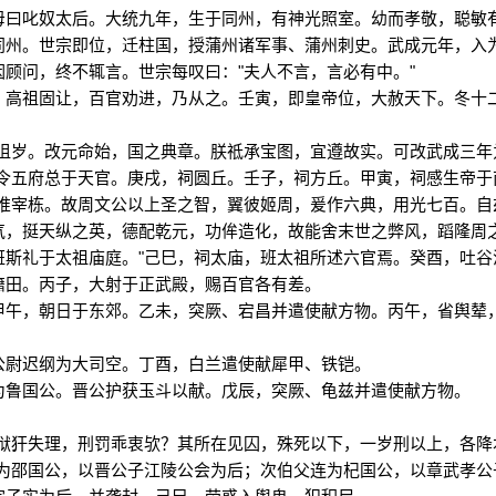
叱奴太后。大统九年，生于同州，有神光照室。幼而孝敬，聪敏有器
同州。世宗即位，迁柱国，授蒲州诸军事、蒲州刺史。武成元年，入
顾问，终不辄言。世宗每叹曰："夫人不言，言必有中。"
祖固让，百官劝进，乃从之。壬寅，即皇帝位，大赦天下。冬十二
岁。改元命始，国之典章。朕祗承宝图，宜遵故实。可改武成三年
，令五府总于天官。庚戌，祠圆丘。壬子，祠方丘。甲寅，祠感生帝于
谅惟宰栋。故周文公以上圣之智，翼彼姬周，爰作六典，用光七百。自
气，挺天纵之英，德配乾元，功侔造化，故能舍末世之弊风，蹈隆周
班斯礼于太祖庙庭。"己巳，祠太庙，班太祖所述六官焉。癸酉，吐谷
籍田。丙子，大射于正武殿，赐百官各有差。
午，朝日于东郊。乙未，突厥、宕昌并遣使献方物。丙午，省舆辇
。
尉迟纲为大司空。丁酉，白兰遣使献犀甲、铁铠。
鲁国公。晋公护获玉斗以献。戊辰，突厥、龟兹并遣使献方物。
犴失理，刑罚乖衷欤？其所在见囚，殊死以下，一岁刑以上，各降本
颢为邵国公，以晋公子江陵公会为后；次伯父连为杞国公，以章武孝公