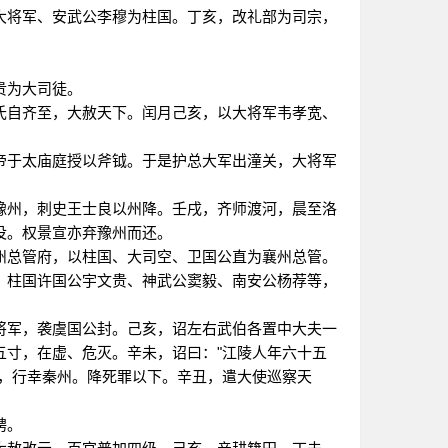
将军、安武公李穆为柱国。丁亥，改礼部为司宗，
贵为大司徒。
自齐至，大赦天下。闰月己亥，以大将军韦孝宽、
于太庙庭授以斧钺。于是护总大军出潼关，大将军
州，刺史王士良以州降。壬戌，齐师渡河，晨至洛
没。权景宣亦弃豫州而还。
总管府，以柱国、大司空、卫国公直为襄州总管。
、柱国许国公宇文贵、神武公窦毅、南安公杨荐等，
军，袭虞国公封。己亥，诏左右武伯各置中大夫一
寸，在虚、危灭。辛未，诏曰："江陵人年六十五
，行幸秦州。降死罪以下。辛丑，遣大使巡察天
聘。