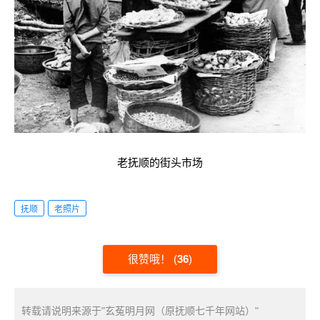
老抚顺的街头市场
抚顺
老照片
很赞哦！
(
36
)
转载请说明来源于"玄菟明月网（原抚顺七千年网站）"