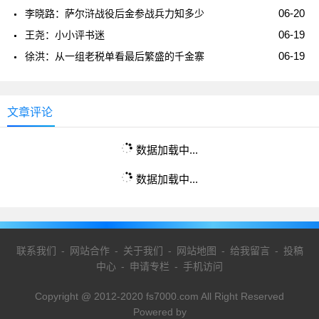
06-20
李晓路：萨尔浒战役后金参战兵力知多少
06-19
王尧：小小评书迷
06-19
徐洪：从一组老税单看最后繁盛的千金寨
文章评论
数据加载中...
数据加载中...
联系我们
-
网站合作
-
关于我们
-
网站地图
-
给我留言
-
投稿
中心
-
申请专栏
-
手机访问
Copyright @ 2012-2020 fs7000.com All Right Reserved
Powered by