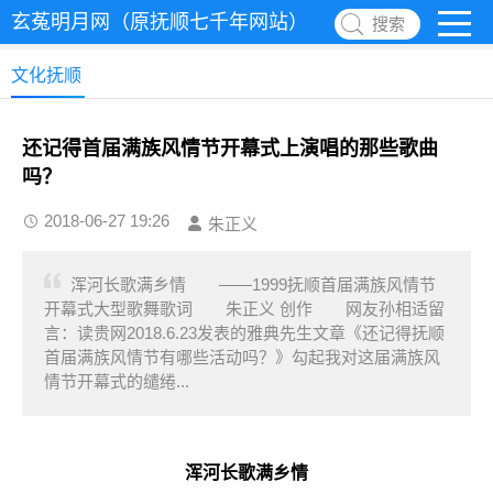
玄菟明月网（原抚顺七千年网站）
搜索
文化抚顺
还记得首届满族风情节开幕式上演唱的那些歌曲
吗？
2018-06-27 19:26
朱正义
浑河长歌满乡情 ——1999抚顺首届满族风情节
开幕式大型歌舞歌词 朱正义 创作 网友孙相适留
言：读贵网2018.6.23发表的雅典先生文章《还记得抚顺
首届满族风情节有哪些活动吗？》勾起我对这届满族风
情节开幕式的缱绻...
浑河长歌满乡情