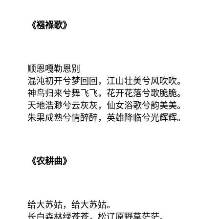
《襁褓歌》
顺恩嘎勒恩别
混沌初开兮梦回回，江山壮美兮风吹吹。
神鸟归来兮舞飞飞，花开花落兮歌脆脆。
天地浩渺兮云灰灰，仙女浴歌兮韵美美。
朱果成熟兮情醉醉，英雄降临兮光辉辉。
《农耕曲》
给大苏姑，给大苏姑。
长白森林绿苍苍，松辽原野草茫茫。