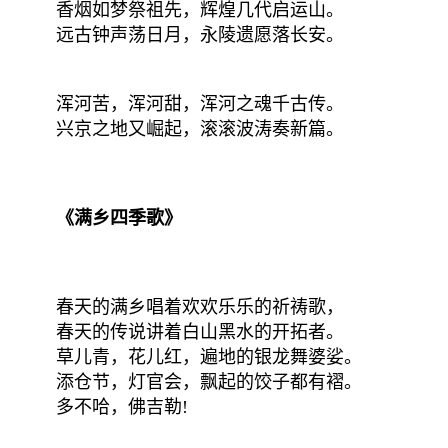
香烟如梦祭祖先，辉煌几代启运山。
远古钟声荡日月，永陵遗愿落长安。
浑河苦，浑河甜，浑河之魂千古传。
兴京之地又崛起，滚滚波涛奏新篇。
《满乡四季歌》
春天的满乡唱着欢欢乐乐的祈祷歌，
春天的传说讲着白山黑水的开拓者。
草儿青，花儿红，遍地的银龙舞婆娑。
添仓节，灯官会，飘起的饺子都有褶。
多不哈，佛吉勒!