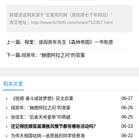
转载请说明来源于"玄菟明月网（原抚顺七千年网站）"
本文地址：
http://www.fs7000.com/news/?12357.html
上一篇:
程奎：读阎崇年先生《森林帝国》一书有感
下一篇:
阎崇年：“赫图阿拉之问”的答案
相关文章
06-27
《抚顺·奋斗成就梦想》征文启事
06-26
阎崇年：“赫图阿拉之问”的答案
06-25
张佳生：“后金天命皇帝”印质疑
06-23
还记得抚顺首届满族风情节都有哪些活动吗？
06-22
为伟大祖国站岗—追思我的同学徐景海