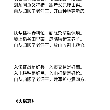
划船网鱼又狩猎，跟着父兄爬山梁。
自从归顺了老汗王，开山种地建新房。
扶犁播种春耕忙，勤除杂草勤保墒。
坡上稻谷田里菜，庭院喂猪又养羊。
自从归顺了老汗王，放山收割屯粮仓。
入伍征战是好兵，入市交易是好商。
入屯耕种是好民，入山打猎是好枪。
自从归顺了老汗王，建军扩屯震四方。
《火锅恋》