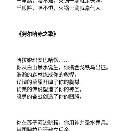
千里路，咱不难，火锅一端就走天涯。
千般险，咱不惧，火锅一涮就豪气大。
《努尔哈赤之歌》
哈拉娘玛安巴哈愣……
你从白山黑水诞生，你携金戈铁马出征。
浩瀚的森林炼成你的彪悍，
辽阔的草原开阔了你的胸襟。
优美的传说塑造了你的神圣，
骁勇的奋战创造了你的图腾。
你在苏子河边耕耘，你用神井圣水养兵。
赫图阿拉称汗建立后金，