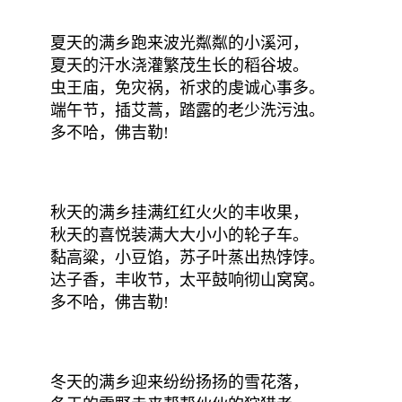
夏天的满乡跑来波光粼粼的小溪河，
夏天的汗水浇灌繁茂生长的稻谷坡。
虫王庙，免灾祸，祈求的虔诚心事多。
端午节，插艾蒿，踏露的老少洗污浊。
多不哈，佛吉勒!
秋天的满乡挂满红红火火的丰收果，
秋天的喜悦装满大大小小的轮子车。
黏高粱，小豆馅，苏子叶蒸出热饽饽。
达子香，丰收节，太平鼓响彻山窝窝。
多不哈，佛吉勒!
冬天的满乡迎来纷纷扬扬的雪花落，