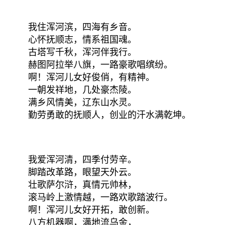
我住浑河滨，四海有乡音。
心怀抚顺志，情系祖国魂。
古塔写千秋，浑河伴我行。
赫图阿拉举八旗，一路豪歌唱缤纷。
啊！浑河儿女好俊俏，有精神。
一朝发祥地，几处豪杰陵。
满乡风情美，辽东山水灵。
勤劳勇敢的抚顺人，创业的汗水满乾坤。
我爱浑河清，四季付劳辛。
脚踏改革路，眼望天外云。
壮歌萨尔浒，真情元帅林，
滚马岭上激情越，一路欢歌踏波行。
啊！浑河儿女好开拓，敢创新。
八方机器啊，满地流乌金，