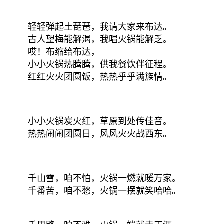
轻轻弹起土琵琶，我请大家来布达。
古人望梅能解渴，我唱火锅能解乏。
哎！布缩给布达，
小小火锅热腾腾，供我餐饮伴征程。
红红火火团圆饭，热热乎乎满族情。
小小火锅炭火红，草原到处传佳音。
热热闹闹团圆日，风风火火战西东。
千山雪，咱不怕，火锅一燃就暖万家。
千番苦，咱不愁，火锅一摆就笑哈哈。