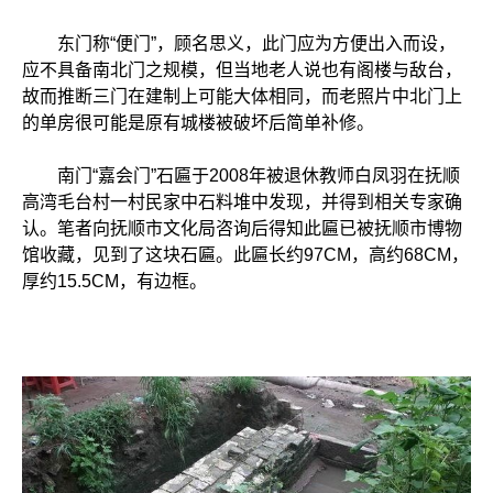
东门称“便门”，顾名思义，此门应为方便出入而设，
应不具备南北门之规模，但当地老人说也有阁楼与敌台，
故而推断三门在建制上可能大体相同，而老照片中北门上
的单房很可能是原有城楼被破坏后简单补修。
南门“嘉会门”石匾于2008年被退休教师白凤羽在抚顺
高湾毛台村一村民家中石料堆中发现，并得到相关专家确
认。笔者向抚顺市文化局咨询后得知此匾已被抚顺市博物
馆收藏，见到了这块石匾。此匾长约97CM，高约68CM，
厚约15.5CM，有边框。