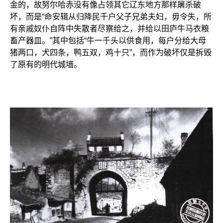
金的，故努尔哈赤没有像占领其它辽东地方那样屠杀破
坏，而是“命安辑从归降民千户父子兄弟夫妇，毋令失，所
有亲戚奴仆自阵中失散者尽察给之，并给以田庐牛马衣粮
畜产器皿。”其中包括“牛一千头以供食用，每户分给大母
猪两口，犬四条，鸭五双，鸡十只”，而作为破坏仅是拆毁
了原有的明代城墙。