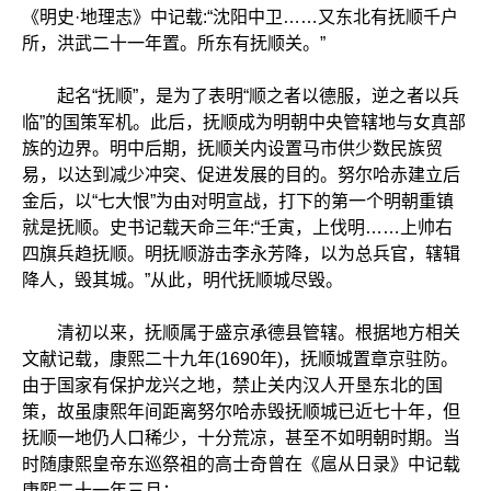
《明史·地理志》中记载:“沈阳中卫……又东北有抚顺千户
所，洪武二十一年置。所东有抚顺关。”
起名“抚顺”，是为了表明“顺之者以德服，逆之者以兵
临”的国策军机。此后，抚顺成为明朝中央管辖地与女真部
族的边界。明中后期，抚顺关内设置马市供少数民族贸
易，以达到减少冲突、促进发展的目的。努尔哈赤建立后
金后，以“七大恨”为由对明宣战，打下的第一个明朝重镇
就是抚顺。史书记载天命三年:“壬寅，上伐明……上帅右
四旗兵趋抚顺。明抚顺游击李永芳降，以为总兵官，辖辑
降人，毁其城。”从此，明代抚顺城尽毁。
清初以来，抚顺属于盛京承德县管辖。根据地方相关
文献记载，康熙二十九年(1690年)，抚顺城置章京驻防。
由于国家有保护龙兴之地，禁止关内汉人开垦东北的国
策，故虽康熙年间距离努尔哈赤毁抚顺城已近七十年，但
抚顺一地仍人口稀少，十分荒凉，甚至不如明朝时期。当
时随康熙皇帝东巡祭祖的高士奇曾在《扈从日录》中记载
康熙二十一年三月：