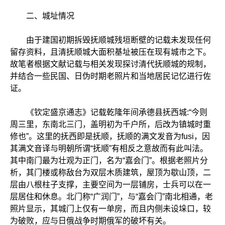
二、城址情况
由于建国初期拆毁抚顺城残垣断壁的记载未发现任何
留存资料，且清抚顺城大面积基址被压在现有城市之下。
故笔者根据文献记载与相关发现探讨清代抚顺城的规制，
并结合一些民国、日伪时期老照片和当地居民记忆进行佐
证。
《钦定盛京通志》记载乾隆年间承德县抚西城:“今则
周三里，东南北三门，盖明初为千户所，后改为镇城时重
修也”。这里的抚西即是抚顺，抚顺的满文发音为fusi，因
其满文音译与明朝所谓“抚顺”有相反之意故而有此叫法。
其中南门最为壮观为正门，名为“嘉会门”。根据老照片分
析，其门楼或称敌台为双层木质建筑，屋顶为歇山顶，二
层由八根柱子支撑，主要空间为一层铺房，士兵可以在一
层居住和休息。北门称“广润门”，与“嘉会门”南北相通，老
照片显示，其城门上仅有一单房，而且内侧未设垛口，较
为破败，应与日俄战争时期俄军的破坏有关。