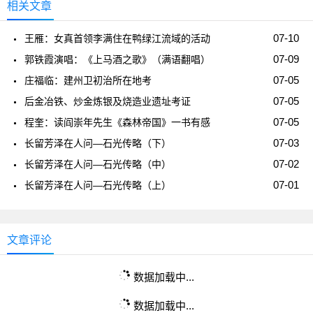
相关文章
07-10
王雁：女真首领李满住在鸭绿江流域的活动
07-09
郭铁霞演唱：《上马酒之歌》（满语翻唱）
07-05
庄福临：建州卫初治所在地考
07-05
后金冶铁、炒金炼银及烧造业遗址考证
07-05
程奎：读阎崇年先生《森林帝国》一书有感
07-03
长留芳泽在人问—石光传略（下）
07-02
长留芳泽在人问—石光传略（中）
07-01
长留芳泽在人问—石光传略（上）
文章评论
数据加载中...
数据加载中...