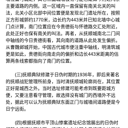
主要道路的内侧。这一区域内一直保留有南关北关的叫
法，北关小区北部中间位置便是发现北门遗址所在，按照
正方形城郭约1770米，边长约为443米并已知北墙中心城
门点计算，南门位置应在今贵德街与怀德路交汇处附近，
此处正好也保有南关的叫法。再者，从抚顺城南北二门间
中轴线的今日贵德街看，其向南的道路从此处发生偏折。
从曹魏邺城开始，中国古代城市便注重中轴线，明清筑城
更是如此，贵德街向南走向的偏折和边长443米距离的估
算两条线索都指向了南门的位置。
(三)抚顺典狱修建于日伪时期的1936年，即后来著名
的抚顺战犯管理所前身，当时清抚顺城轮廓尚在，其位置
正好是城西之外。当时选址修建可能考虑到既要距城方
便，又要注意看守管理，故选择没有城门的西墙外不远
处，据此可以认为抚顺典狱东面正门与城墙间道路便是今
日宁远街。
(四)根据抚顺市平顶山惨案遗址纪念馆展出的日伪时