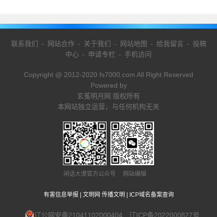
联系我们
-
网站合作
-
关于我们
-
网站地图
-
给我留言
-
投稿
中心
-
申请专栏
-
手机访问
Copyright @ 2012-2020 fs7000.com All Right Reserved
Powered by
玄菟明月网 版权所有
本网站独立运营，与任何机构无关
闲话大潦官方公众号 网站编辑
有害信息举报
|
文明网 传播文明
|
ICP域名备案查询
辽公网安备21041102000404
辽ICP备2022000827号