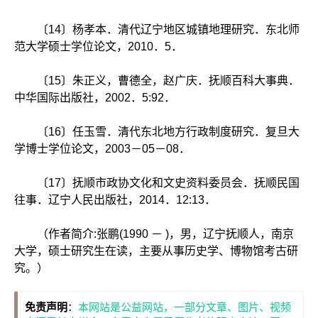
〔14〕杨孝本．清代辽宁地区城镇地理研究．东北师
范大学硕士学位论文，2010．5．
〔15〕朱正义，曹德全，赵广庆．抚顺百科大事典．
中华国际出版社，2002．5:92．
〔16〕任玉雪．清代东北地方行政制度研究．复旦大
学博士学位论文，2003－05－08．
〔17〕抚顺市政协文化和文史资料委员会．抚顺民国
往事．辽宁人民出版社，2014．12:13．
（作者简介:张鹏(1990 － )，男，辽宁抚顺人，南京
大学，硕士研究生在读，主要从事历史学、博物馆考古研
究。）
免责声明
：
本网站是公益网站，一部分文章、图片、视频