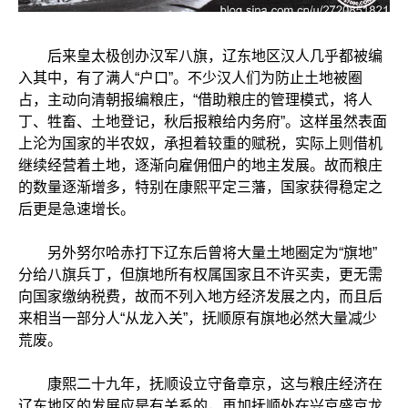
后来皇太极创办汉军八旗，辽东地区汉人几乎都被编
入其中，有了满人“户口”。不少汉人们为防止土地被圈
占，主动向清朝报编粮庄，“借助粮庄的管理模式，将人
丁、牲畜、土地登记，秋后报粮给内务府”。这样虽然表面
上沦为国家的半农奴，承担着较重的赋税，实际上则借机
继续经营着土地，逐渐向雇佣佃户的地主发展。故而粮庄
的数量逐渐增多，特别在康熙平定三藩，国家获得稳定之
后更是急速增长。
另外努尔哈赤打下辽东后曾将大量土地圈定为“旗地”
分给八旗兵丁，但旗地所有权属国家且不许买卖，更无需
向国家缴纳税费，故而不列入地方经济发展之内，而且后
来相当一部分人“从龙入关”，抚顺原有旗地必然大量减少
荒废。
康熙二十九年，抚顺设立守备章京，这与粮庄经济在
辽东地区的发展应是有关系的，再加抚顺处在兴京盛京龙