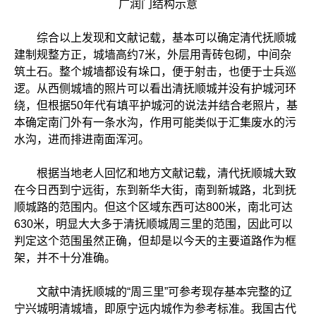
广润门结构示意
综合以上发现和文献记载，基本可以确定清代抚顺城
建制规整方正，城墙高约7米，外层用青砖包砌，中间杂
筑土石。整个城墙都设有垛口，便于射击，也便于士兵巡
逻。从西侧城墙的照片可以看出清抚顺城并没有护城河环
绕，但根据50年代有填平护城河的说法并结合老照片，基
本确定南门外有一条水沟，作用可能类似于汇集废水的污
水沟，进而排进南面浑河。
根据当地老人回忆和地方文献记载，清代抚顺城大致
在今日西到宁远街，东到新华大街，南到新城路，北到抚
顺城路的范围内。但这个区域东西可达800米，南北可达
630米，明显大大多于清抚顺城周三里的范围，因此可以
判定这个范围虽然正确，但却是以今天的主要道路作为框
架，并不十分准确。
文献中清抚顺城的“周三里”可参考现存基本完整的辽
宁兴城明清城墙，即原宁远内城作为参考标准。我国古代