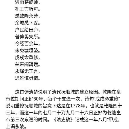
遇雨将旋师，
礼王言听可。
遂致降永芳，
余城悉下妥。
户民给田庐，
普俾毋失所。
今经百余年，
未免墉垣坠。
戊戌命重修，
兹来阅巍峨。
永绎无正言，
思难慎毋惰。
这首诗清楚说明了清代抚顺城的建立原因。乾隆在皇
帝位期间正好60年，每个干支逢一次，诗句“戊戌命重修”
说明重修抚顺城的旨意下达是在1778年，也就是乾隆四十
三年，而这一年的七月二十到九月二十六日正好为乾隆皇
帝第三次东巡的时间。《清史稿》记载这一年八月“甲戌，
上谒永陵。