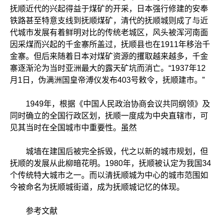
抚顺近代的兴起得益于煤矿的开采，日本强行修建的安奉
铁路甚至特意支线到抚顺煤矿，清代的抚顺城则成了与近
代城市发展有着鲜明对比的传统老城区，风头被浑河南面
因采煤而兴起的千金寨所盖过，抚顺县也在1911年移治千
金寨。但后来随着日本对煤矿资源的攫取越来越多，千金
寨逐渐沦为当时亚洲最大的露天矿坑而消亡。“1937年12
月1日，伪满洲国皇帝溥仪发布403号敕令，抚顺建市。”
1949年，根据《中国人民政治协商会议共同纲领》及
同时确立的全国行政区划，抚顺一度成为中央直辖市，可
见其当时在全国城市中重要性。虽然
城墙在建国后被完全拆毁，代之以新的城市规划，但
抚顺的发展从此柳暗花明。1980年，抚顺被认定为我国34
个传统特大城市之一。而以清抚顺城为中心的城市范围如
今被命名为抚顺城街道，成为抚顺城记忆的体现。
参考文献