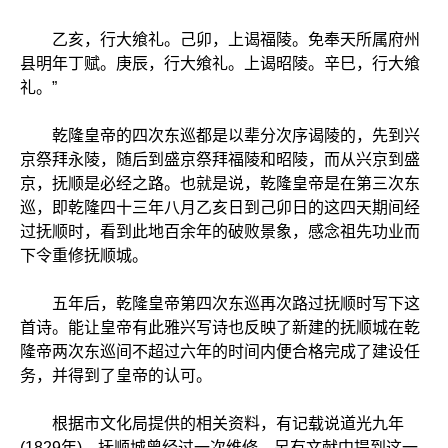
乙亥，行大飨礼。己卯，上谒福陵。免奉天所属府州
县明年丁赋。庚辰，行大飨礼。上谒昭陵。辛巳，行大飨
礼。”
乾隆皇帝的四次东巡都是以辈分次序谒陵的，先到兴
京祭拜永陵，随后到盛京祭拜福陵和昭陵，而从兴京到盛
京，抚顺是必经之路。也就是说，乾隆皇帝是在第三次东
巡，即乾隆四十三年八月乙亥日到己卯日的这四天期间经
过抚顺时，看到此地百余年的破败景象，感念祖先功业而
下令重修抚顺城。
五年后，乾隆皇帝第四次东巡再次路过抚顺时写下这
首诗。能让皇帝有此雅兴写诗也反映了新建的抚顺城在乾
隆帝两次东巡间不超过六年的时间内便合格完成了建设任
务，并得到了皇帝的认可。
根据市文化局提供的相关资料，有记载说道光九年
(1829年)，抚顺城曾经过一次维修。另有文献中提到这一