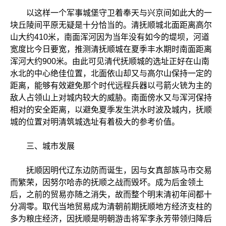
以这样一个军事城堡守卫着奉天与兴京间如此大的一
块丘陵间平原无疑是十分恰当的。清抚顺城北面距离高尔
山大约410米，南面浑河因为当年没有如今的堤坝，河道
宽度比今日要宽，推测清抚顺城在夏季丰水期时南面距离
浑河大约900米。由此可见清代抚顺城的选址正好在山南
水北的中心绝佳位置，北面依山却又与高尔山保持一定的
距离，能够有效避免那个时代远程兵器以弓箭火铳为主的
敌人占领山上对城内较大的威胁。南面傍水又与浑河保持
相对的安全距离，以避免夏季发生洪水时波及城内，抚顺
城的位置对明清筑城选址有着极大的参考价值。
三、城市发展
抚顺因明代辽东边防而诞生，因与女真部族马市交易
而繁荣，因努尔哈赤的抚顺之战而毁坏。成为后金领土
后，之前的贸易亦随之消失，故而整个明末清初年间都十
分凋零。取代当地贸易成为清朝前期抚顺地方经济支柱的
多为粮庄经济，因抚顺是明朝游击将军李永芳带领归降后