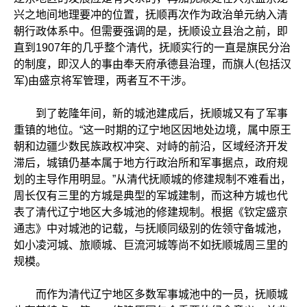
兴之地间地理要冲的位置，抚顺再次作为政治单元纳入清
朝行政体系中。但需要强调的是，抚顺设立县治之前，即
直到1907年的几乎整个清代，抚顺实行的一直是旗民分治
的制度，即汉人的事由奉天府承德县治理，而旗人(包括汉
军)由盛京将军管理，两者互不干涉。
到了乾隆年间，新的城池建成后，抚顺城又有了军事
重镇的地位。“这一时期的辽宁地区因地处边境，属中原王
朝和边疆少数民族政权冲突、对峙的前沿，区域经济开发
滞后，城镇仍基本属于地方行政治所和军事据点，政府规
划的主导作用明显。”从清代抚顺城的修建规制不难看出，
周长仅有三里的方城是典型的军城建制，而这种方城也代
表了清代辽宁地区大多城池的修建规制。根据《钦定盛京
通志》中对城池的记载，与抚顺同级别的佐领守备城池，
如小凌河城、旅顺城、巨流河城等尚不如抚顺城周三里的
规模。
而作为清代辽宁地区多数军事城池中的一员，抚顺城