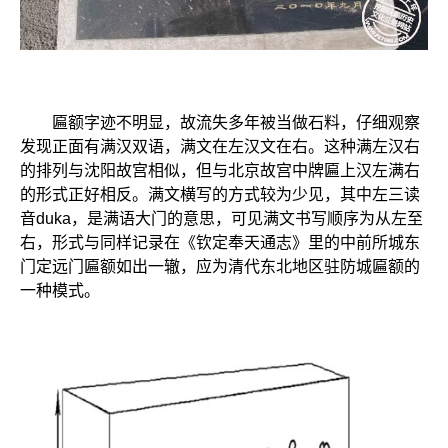
匾额字迹不明显，故流失多年被当做石料，仔细观察
发现正面有满汉双语，满文在左汉文在右。这种满左汉右
的排列与沈阳故宫相似，但与北京故宫中牌匾上汉左满右
的形式正好相反。满文横写的方式较为少见，其中左三读
音duka，是满语大门的意思，可见满文书写顺序为从左至
右，形式与同样记录在《钦定奉天通志》里的中前所城东
门定远门匾额如出一辙，应为清代东北地区驻防城匾额的
一种模式。