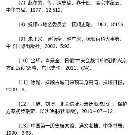
〔7〕赵尔巽，等．清史稿．卷十四．高宗本纪五．
中华书局，1977．12:512．
〔8〕抚顺市地名委员会．抚顺史略，1983．8:156．
〔9〕朱正义，曹德全，赵广庆．抚顺百科大事典．
中华国际出版社，2002．5:93．
〔10〕金辉，肖景全．日俄“奉天会战”中的抚顺“兴京
方面战役”述略．东北史论，2011，(04)．
〔11〕徐懿．抚顺古城门匾额现身高湾．抚顺日报，
2009．9．
〔12〕王旭，刘博．北关遗址为清抚顺城北门．保护
方案初步敲定．辽沈晚报(抚顺版)，2010－07－12．
〔13〕中国第一历史档案馆．满文老档．中华书局，
1990．3:63．