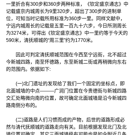
一里折合有300步和360步两种标准，《钦定盛京通志》中
记载盛京内城周长为9里320步，超出了300步的进制单
位，可知当时记载所用标准为360步一里。同样文献中，
宁远内城周长的记载是五里一百九十六步，今日所测周长
为3274米，可得出《钦定盛京通志》中一里约等于今天的
590米，清抚顺城的“周三里”约为1770米。
因此可判定清抚顺城范围在今西至宁远街，北不超过
今新城四路，南至怀德路，东至新城二街或再稍微向东右
的范围内。依据如下:
(一)北门遗址的发现给了我们一个固定的坐标点，即
北面城墙的中点———广润门位置在今贵德街与新城四路
交汇处略微向南的位置，故可确定北面城墙是沿今新城四
路南侧分布的。
(二)道路是人们习惯而成的产物，后世的道路形成必
然与清代抚顺城的道路走向有关。目前根据发现北门及北
墙位置可确定，其它三面城墙极有可能也是如今附近几条