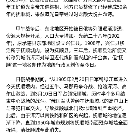
年正好道光皇帝东巡祭祖，地方官员整修了已经建成50余
年的抚顺城，果然道光皇帝经过时龙颜大悦并题诗。
甲午战争后，东北地区开始被日俄等列强逐渐渗透，
资源大规模开采，人口大量增加。光绪二十八年(1902
年)，原承德县东部地区设立兴仁县。1908年，兴仁县移
治所于抚顺城内，设为抚顺县。三年后，抚顺县治所便又
转移到城南浑河对岸因近代煤矿而兴起的千金寨，但“抚
顺”这一地名却作为地级行政区划传至今日。
日俄战争期间，“从1905年2月20日日军鸭绿江军进入
今天抚顺境内，经过五牛、马郡丹争夺战、抢渡浑河、高
尔山激战，到3月10日日军占领抚顺城，历时半个多月结
束中心战场的战斗。”俄国军队曾经在抚顺城北的高尔山上
与来犯日军交火，导致抚顺城北门及北墙遭到严重破坏。
此后，由于浑河以南铁路和矿区的兴起，抚顺城的地位逐
渐下降，直到1950年城市规划将抚顺城南面残存城墙全面
拆除，清抚顺城至此消失。