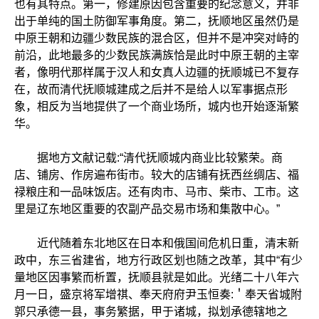
也有其特点。第一，修建原因包含重要的纪念意义，并非
出于单纯的国土防御军事角度。第二，抚顺地区虽然仍是
中原王朝和边疆少数民族的混合区，但并不是冲突对峙的
前沿，此地最多的少数民族满族恰是此时中原王朝的主宰
者，像明代那样属于汉人和女真人边疆的抚顺城已不复存
在，故而清代抚顺城建成之后并不是给人以军事据点形
象，相反为当地提供了一个商业场所，城内也开始逐渐繁
华。
据地方文献记载:“清代抚顺城内商业比较繁荣。商
店、铺房、作房遍布街市。较大的店铺有抚西丝绸店、福
禄粮庄和一品味饭店。还有肉市、马市、柴市、工市。这
里是辽东地区重要的农副产品交易市场和集散中心。”
近代随着东北地区在日本和俄国间危机日重，清末新
政中，东三省建省，地方行政区划也随之改革，其中“有少
量地区因事繁而析置，抚顺县就是如此。光绪二十八年六
月一日，盛京将军增祺、奉天府府尹玉恒奏:＇奉天省城附
郭只承德一县，事务繁据，甲于诸城，拟划承德辖地之