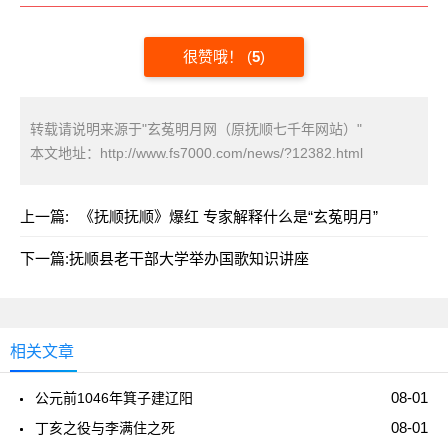
很赞哦！
(
5
)
转载请说明来源于"玄菟明月网（原抚顺七千年网站）"
本文地址：
http://www.fs7000.com/news/?12382.html
上一篇:
《抚顺抚顺》爆红 专家解释什么是“玄菟明月”
下一篇:
抚顺县老干部大学举办国歌知识讲座
相关文章
08-01
公元前1046年箕子建辽阳
08-01
丁亥之役与李满住之死