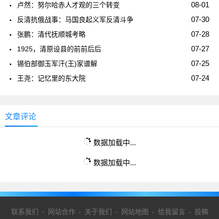
08-01
卢然：努尔哈赤人才观的三个转变
07-30
反清抗俄战事：马国良起义军反清斗争
07-28
张鹏：清代抚顺城考略
07-27
1925，清原设县的前前后后
07-25
锡伯部御玉军汗(王)家谱解
07-24
王尧：记忆里的东大院
文章评论
数据加载中...
数据加载中...
联系我们
-
网站合作
-
关于我们
-
网站地图
-
给我留言
-
投稿