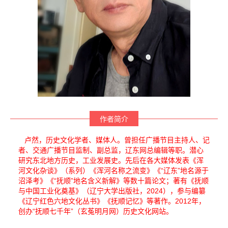
作者简介
卢然，历史文化学者、媒体人。曾担任广播节目主持人、记
者、交通广播节目监制、副总监，辽东网总编辑等职。潜心
研究东北地方历史，工业发展史。先后在各大媒体发表《浑
河文化杂谈》（系列）《浑河名称之流变》《“辽东”地名源于
沼泽考》《“抚顺”地名含义新解》等数十篇论文；著有《抚顺
与中国工业化奠基》（辽宁大学出版社，2024），参与编纂
《辽宁红色六地文化丛书》《抚顺记忆》等著作。2012年，
创办“抚顺七千年”（玄菟明月网）历史文化网站。