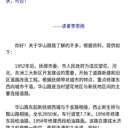
状，可否？
——读者李思扬
你好！关于华山路我了解的不多，根据资料，提供如
下：
1952年后，抚顺市委、市人民政府为适应望花、河
北、东洲三大新区开发建设的需要，开始了道路新建和旧
区道路改造工程。根据抚顺带状城市的特点，重点修建东
西向城市干道。华山路是当时望花地区与新抚地区间的主
要连接道路。
华山路东起新抚顺西端与千金路相接，西止新生桥与
鞍山路相接。全长2650米。车行道宽7.7米。1956年修建
东段柏油路，1958年修建西段柏油路面。该路在建成水济
路之前是惟一的中、西部连通的主干道。祝好！