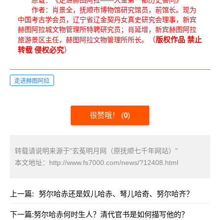
原载：《走进赫图阿拉——大金第一都历史答问》
作者：肖景全，抚顺市博物馆研究馆员，前馆长。现为
中国考古学会员，辽宁省辽金契丹女真史研究会理事，新宾
赫图阿拉城文物管理所特聘研究员；肖延增，新宾赫图阿拉
（
版权作品 禁止
旅游景区主任，赫图阿拉文物管理所所长。
转载 侵权必究
）
走进赫图阿拉
很赞哦！
(
0
)
转载请说明来源于"玄菟明月网（原抚顺七千年网站）"
本文地址：
http://www.fs7000.com/news/?12408.html
上一篇:
努尔哈赤还是奴儿哈赤、弩儿哈奇、努尔哈齐？
下一篇:
努尔哈赤何时生人？清代官书是如何描写他的？