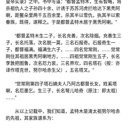
皇帝实录》之中。书中写道：“都督孟特木，生有智略，将
杀祖仇人之子孙四十余，计诱于苏苏河虎拦哈达下黑秃阿
喇，距鳌朵里两千五百余里，杀其半以雪仇，执其半以索
眷族，既得，遂释之。于是都督孟特木居于黑秃阿喇。”
“都督孟特木生二子，长名充善，次名除烟。充善生三
子，长名托落，次名脱一莫，三名石报奇。石报奇生一
子，都督福满。福满生六子，……四名觉常刚，……觉常
刚住其祖居黑秃阿喇地方，……四祖觉常刚生五子，长名
李敦把图鲁，次名厄力衮，三名界坎，四名塔石（按：亦
译作塔克世，努尔哈赤生父），五名塔叉。”
“觉常刚第四子塔石嫡夫人乃阿古都督长女，姓奚塔
喇，名厄墨乞。生三子，长名弩儿哈奇（原注：即太祖）
……”
从以上记载中，我们知道，孟特木是清太祖努尔哈赤
的先祖，其家族谱系为：