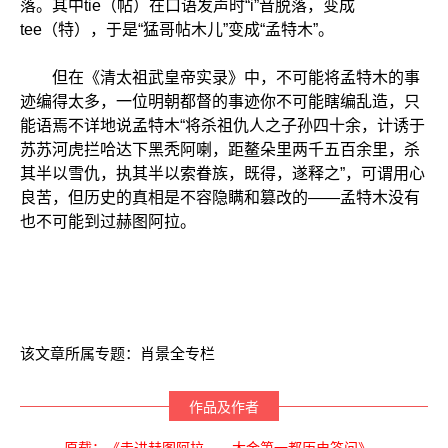
落。其中tie（帖）在口语发声时“i”音脱落，变成
tee（特），于是“猛哥帖木儿”变成“孟特木”。
但在《清太祖武皇帝实录》中，不可能将孟特木的事
迹编得太多，一位明朝都督的事迹你不可能瞎编乱造，只
能语焉不详地说孟特木“将杀祖仇人之子孙四十余，计诱于
苏苏河虎拦哈达下黑秃阿喇，距鳌朵里两千五百余里，杀
其半以雪仇，执其半以索眷族，既得，遂释之”，可谓用心
良苦，但历史的真相是不容隐瞒和篡改的——孟特木没有
也不可能到过赫图阿拉。
该文章所属专题：
肖景全专栏
作品及作者