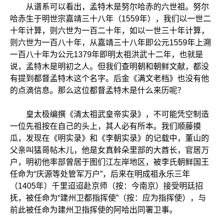
从谱系可以看出，孟特木是努尔哈赤的六世祖。努尔
哈赤生于明世宗嘉靖三十八年（1559年），我们以一世二
十年计算，则六世为一百二十年，如以一世三十年计算，
则六世为一百八十年，从嘉靖三十八年即公元1559年上溯
一百八十年为公元1379年即明太祖洪武十二年，也就是
说，孟特木是明初之人。但我们查明朝和朝鲜文献，都没
有提到都督孟特木这个名字。后金《满文老档》也没有他
的点滴信息。那么这位都督孟特木是什么来历呢？
皇太极编撰《清太祖武皇帝实录》，不可能凭空制造
一位先祖按在自己的头上，其人必有所本。我们顺藤摸
瓜，发现在《明实录》和《李朝实录》的记载中，董山的
父亲叫猛哥帖木儿，他是女真斡朵里部的大酋长，官居万
户，明初他率部曾居于图们江左岸地区，被李氏朝鲜国王
任命为“庆源等处管军万户”，后来在明成祖永乐三年
（1405年）千里迢迢赴京师（按：今南京）接受明廷招
抚，被任命为“建州卫都指挥使”（按：应为指挥使），与
前此被任命为建州卫指挥使的阿哈出同署卫事。