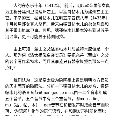
大约在永乐十年（1412年）前后，明以斡朵里部女真
为主析分建州卫设建州左卫，以猛哥帖木儿为建州左卫主
官。不幸的是，猛哥帖木儿在明宣宗宣德八年（1433年）
十月被另部女真人杀死，后来由猛哥帖木儿的弟弟凡察和
其子董山执掌卫事。可见，猛哥帖木儿根本没有到过苏子
河沿岸，更不可能居于赫图阿拉。
由上可知，董山之父猛哥帖木儿与孟特木应该是一个
人。那为何《清太祖武皇帝实录》要把充善（董山）之父
的名字写作孟特木，而且其事迹只有替家族报仇那么一点
点呢？
我们认为，这是皇太极为隐瞒祖上曾是明朝地方官员
的历史而弄的障眼法。分析一下猛哥帖木儿的发音，猛哥
帖木儿的语音音节是men gee tie mu r,由十二个音素组成
五个音节，五个音节中有三个重音节，即men 、tie、
mu（猛、帖、木），gee音节在和谐发声时成缀音节而脱
落，r为语尾儿化韵的语气语音，在和谐发声时弱化而脱