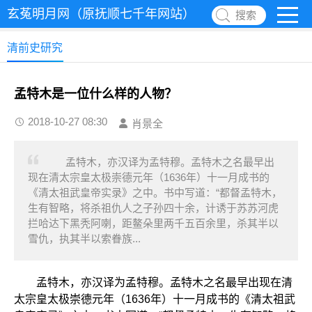
玄菟明月网（原抚顺七千年网站）
搜索
清前史研究
孟特木是一位什么样的人物？
2018-10-27 08:30
肖景全
孟特木，亦汉译为孟特穆。孟特木之名最早出
现在清太宗皇太极崇德元年（1636年）十一月成书的
《清太祖武皇帝实录》之中。书中写道：“都督孟特木，
生有智略，将杀祖仇人之子孙四十余，计诱于苏苏河虎
拦哈达下黑秃阿喇，距鳌朵里两千五百余里，杀其半以
雪仇，执其半以索眷族...
孟特木，亦汉译为孟特穆。孟特木之名最早出现在清
太宗皇太极崇德元年（1636年）十一月成书的《清太祖武