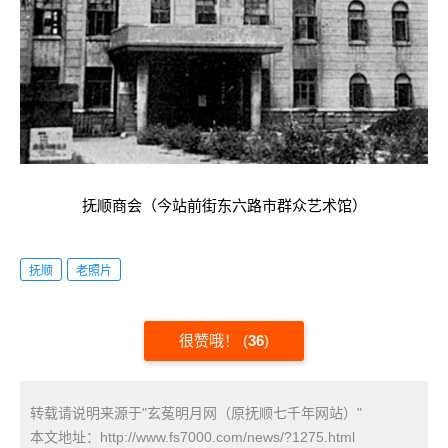
抚顺商会（今站前街东六路市群众艺术馆）
抚顺
老照片
很赞哦！
(
36
)
转载请说明来源于"玄菟明月网（原抚顺七千年网站）"
本文地址：
http://www.fs7000.com/news/?1275.html