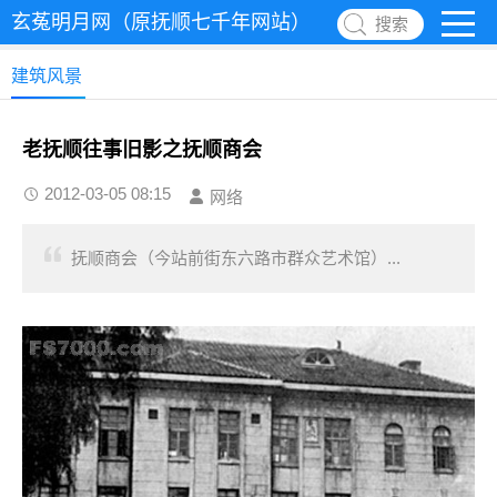
玄菟明月网（原抚顺七千年网站）
搜索
建筑风景
老抚顺往事旧影之抚顺商会
2012-03-05 08:15
网络
抚顺商会（今站前街东六路市群众艺术馆）...