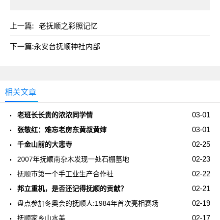
上一篇:
老抚顺之彩照记忆
下一篇:
永安台抚顺神社内部
相关文章
03-01
老班长长贵的浓浓同学情
03-01
张敬红：难忘老房东黄叔黄婶
02-25
千金山前的大悲寺
02-23
2007年抚顺南杂木发现一处石棚墓地
02-22
抚顺市第一个手工业生产合作社
02-21
邦立重机，是否还记得抚顺的贡献？
02-19
盘点参加冬奥会的抚顺人:1984年首次亮相赛场
02-17
抚顺家乡山水美