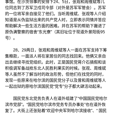
事馆。在沙茨领事的安排下24、5日，张观和周维斌等几
位同志到了苏军卫戍司令部（对外是苏军军管会）。苏军
的一位将军亲自接见了他们。当听周维斌、张观等人介绍
知道是从伪监狱出来的共产党人时，立即表示同情并答应
帮助解决一些生活方面的困难。并在苏军的帮助下搬进了
原伪满警察的宿舍“东光寮”（其旧址位于现道外景阳街95
号）。
28、29两日，张观和周维斌等人一面在苏军支持下筹
集粮款，一面派人将在家居住的同志找回来。他俩又亲自
出去继续寻找党组织。此时，正是国民党蒋介石搞假和谈
积极调军备战抢东北人民胜利果实的时候。张观、周维斌
等人虽然不了解当时的政治形势，但他们在找党的同时，
发现一些原来在哈尔滨的国民党分子以及曾和周维斌等人
一起出狱的原哈尔滨国民党“党专”分子都大肆活动起来。
国民党东北党务负责人在道外组建了“中国国民党哈尔
滨市党部”。“国民党哈尔滨市党务专员办事处”也在道外恢
复了。大街上还张贴着“欢迎中央军到哈尔滨接收”、“ 国民