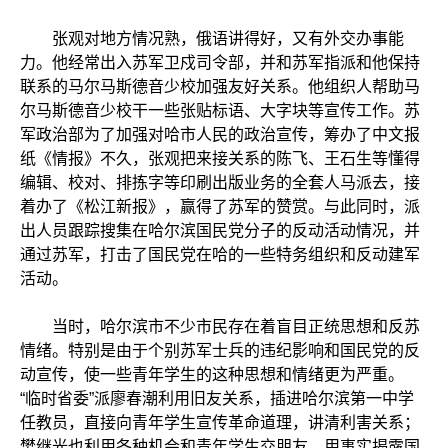
张观对地方情况熟，俄语讲得好，又有外交办事能
力。他经常出入苏军卫戍司令部，并和苏军指派和他保持
联系的马尔马斯德音少校加强友好关系。他组织人帮助马
尔马斯德音少校干一些张贴标语、大字块等宣传工作。苏
军政治部为了加强对哈市人民的政治宣传，筹办了中文报
纸《情报》不久，张观把来接关系的陈飞、王石生等懂得
编辑、校对、排拣字等印刷出版业务的全套人马派去，接
着办了《松江新报》，赢得了苏军的赞赏。与此同时，派
出人员跟踪搜集在哈尔滨国民党分子的反动活动情况，并
通过苏军，打击了国民党在哈的一些特务组织和反动建军
活动。
当时，哈尔滨市不少市民存在着盲目正统思想和反苏
情绪。特别是由于个别苏军士兵的违纪影响和国民党的反
动宣传，使一些青年学生的这种思想和情绪更为严重。
“临时省委”派廖春潮利用旧友关系，插进哈尔滨第一中学
任教员，直接向青年学生宣传革命道理，讲清利害关系；
樊继光也利用各种机会和青年学生交朋友，用事实揭露国