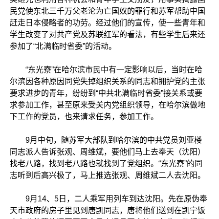
民党使东北三千万父老沦为亡国奴的罪行和苏军帮助中国
赶走日本侵略者的功劳。经过他们的宣传，使一些青年和
学生改变了对共产党及苏联红军的看法，有些学生后来还
参加了“北满临时省委”的活动。
“东光寮”在哈尔滨市民中有一定影响以后，当时在哈
尔滨因各种原因同党失掉组织关系的同志和拥护党的主张
要求进步的青年，纷纷到“中共北满临时省委”接关系或要
求参加工作，甚至原来受关内党组织领导，在哈尔滨做地
下工作的党员，也来请求任务，参加工作。
9月中旬，随苏军大部队到哈尔滨的中共党员刘亚楼
同志派人告诉张观、周维斌，要他们马上去奉天（沈阳）
找老八路，找到老八路也就找到了党组织。“东光寮”的同
志听到后高兴极了，马上推选张观、周维斌二人去沈阳。
9月14、5日，二人乘军用列车到达沈阳。先在原伪奉
天市政府的房子里见到唐凯同志，唐将他们送到在凯宁饭