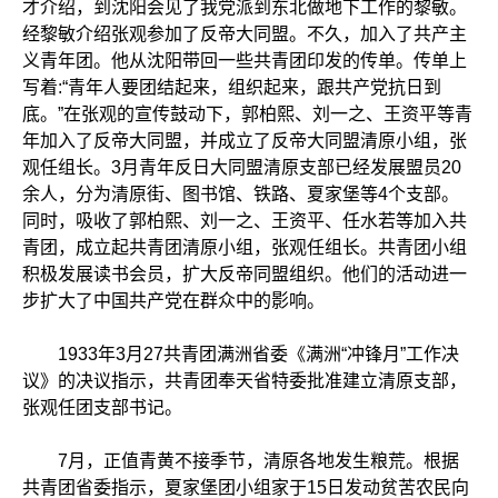
才介绍，到沈阳会见了我党派到东北做地下工作的黎敏。
经黎敏介绍张观参加了反帝大同盟。不久，加入了共产主
义青年团。他从沈阳带回一些共青团印发的传单。传单上
写着:“青年人要团结起来，组织起来，跟共产党抗日到
底。”在张观的宣传鼓动下，郭柏熙、刘一之、王资平等青
年加入了反帝大同盟，并成立了反帝大同盟清原小组，张
观任组长。3月青年反日大同盟清原支部已经发展盟员20
余人，分为清原街、图书馆、铁路、夏家堡等4个支部。
同时，吸收了郭柏熙、刘一之、王资平、任水若等加入共
青团，成立起共青团清原小组，张观任组长。共青团小组
积极发展读书会员，扩大反帝同盟组织。他们的活动进一
步扩大了中国共产党在群众中的影响。
1933年3月27共青团满洲省委《满洲“冲锋月”工作决
议》的决议指示，共青团奉天省特委批准建立清原支部，
张观任团支部书记。
7月，正值青黄不接季节，清原各地发生粮荒。根据
共青团省委指示，夏家堡团小组家于15日发动贫苦农民向