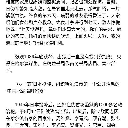
难友的家属也纷纷到监狱质问，记者也到处探访。当时，
日伪军警如临大敌，在号筒里走来走去，杀气腾腾，一片
紧张气氛。绝食的第六天，病弱的难友饿得昏迷了，大家
喂他们食盐和点心救急。绝食斗争进行到七天，敌人惊慌
地说：“七天没饿死，算你们本事大大的，你们的要求，统
统的答应，顶好的是快快的吃饭，上面火啦，火啦，我的
遭罪的有啊！”绝食获得胜利。
张观1939年底获释。出狱后一直没有找到党组织，只
得在哈尔滨谋生，在精益书局作商务书局店员、营业部
长。
“八·一五”日本投降，组织哈尔滨市第一个公开活动的
“中共北满临时省委”
1945年日本投降后，监押在伪香坊监狱的1000多名政
治犯，于8月17日陆续逃离监狱。出狱后，除少数同志因
在哈尔滨有家的回家外，周维斌、李青茂、廖春潮、张忠
良、王大可、宋维仁、李光复、樊继光、刘忠民、阎会