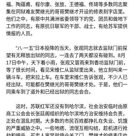
福、陶蕴甫、程尔康、张放、王德福、佟琦等多数同志聚
集在同狱难友樊继光的哥哥樊继才开设的修表刻字店里。
他们之中，有原中共满洲省委领导下的党、团员和做地下
工作的同志，有原抗日联军的干部、战士，有给苏军提供
情报的人员。
“八·一五”日本投降的当天，张观同志就去监狱门前探
望有无释放出狱的同志，一连去了两天都没有碰到。8月
17日中午，天下着小雨，张观又冒雨来到香坊监狱门前，
等了很长时间，看见宋维仁从监狱里出来，他立刻叫来一
辆斗车，把宋拉上车。在车里宋维仁告诉张观，不少人已
经出狱，可能都在樊继光的哥哥樊继才处。于是，他们一
同乘车到了道外和已经出狱的同志会合。
这时，苏联红军还没有到哈尔滨，社会治安临时由原
商工公会会长张廷阁组织的哈尔滨地方治安维持会负责，
正处在混乱时期。大多数的市民百姓都挣扎在失业、饥饿
的严重威胁之中。一些地痞、流氓互相勾结，趁机进行抢
劫和暗杀，买卖人家早就停业关了门。樊继才的修表店也