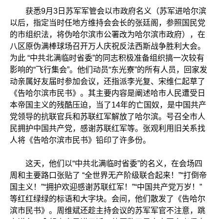
获悉9月3日苏军军管会以市政府名义（苏军进哈尔滨
以后，指定当时任地方维持会会长的张廷阁，参照国民党
的市组织法，将伪哈尔滨市公署改为哈尔滨市政府），在
八区原伪满棒球场召开万人庆祝反法西斯战争胜利大会。
为此 “中共北满临时省委”的同志积极准备组织搞一次较有
影响的“飞行集会”。他们动员“东光寮”的所有人员，回家发
动亲属好友届时参加会议，还指派李光复、宋维仁起草了
《告哈尔滨市民书》。其主要内容是阐述哈市人民遭受日
本帝国主义的残酷压迫，当了14年的亡国奴，是中国共产
党领导的抗联官兵和苏联红军解放了哈尔滨。号召全市人
民拥护中国共产党，感谢苏联红军等。张观利用旧关系找
人将《告哈尔滨市民书》铅印了许多份。
这天，他们以“中共北满临时省委”的名义，在会场四
周和主要路口张贴了 “全世界无产阶级联合起来！”“打倒帝
国主义！”“拥护欢迎感谢苏联红军！”“中国共产党万岁！”
等红红绿绿的标语和大字块。会间，他们散发了《告哈尔
滨市民书》。周维斌还趁主持会议的苏军军官不注意，跳