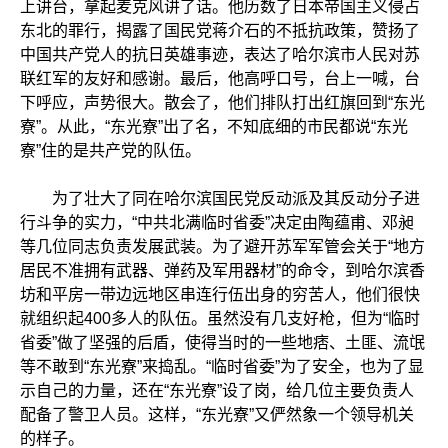
上讲台，拿起麦克风讲了话。他历数了日本帝国主义侵占
东北的罪行，揭露了国民党蒋介石的不抵抗政策，赞扬了
中国共产党人的抗日英雄事迹，表达了哈尔滨市人民对苏
联红军的友好和感谢。最后，他高呼口号，台上一喊，台
下呼应，声势很大。散会了，他们排队打出红旗回到“东光
寮”。从此，“东光寮”出了名，不知底细的市民都说“东光
寮”住的是共产党的队伍。
为了壮大了同在哈尔滨国民党反动派及其反动分子进
行斗争的实力，“中共北满临时省委”决定由陶蕴甫、邓昶
等几位同志负责发展武装。为了避开苏军军管会关于“地方
居民不准拥有武器、弹药及军用器材”的命令，到哈尔滨香
坊和平房一带边远地区串连行伍出身的穷苦人，他们很快
就组织起400多人的队伍。虽然没有几支好枪，但为“临时
省委”做了坚强的后盾，使得当时的一些地痞、土匪、流氓
等不敢到“东光寮”来捣乱。“临时省委”为了安全，也为了显
示自己的力量，还在“东光寮”设了岗，给几位主要负责人
配备了警卫人员。这样，“东光寮”又俨然象一个领导机关
的样子。