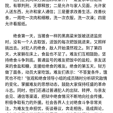
院，有罪判刑，无罪释放；二是允许与家人见面，允许家
人送东西，允许和家人通信；三是要求改善生活，改善伙
食，一周吃一次肉和细粮，洗一次衣服，洗一次澡；四是
允许看报纸。
绝食第一天，当猪食一样的黑高粱米饭被送进监房
时，没有一个人去取饭，送饭的每次把饭挑进来，又照样
挑出去。对犯人的绝食，敌人开始漠然视之。到了第四
天，大家躺在床上，食盐也不足了。难友们互相鼓励，坚
持绝食斗争到底。普通监号的难友把饭中的盐粒，亲友送
来的食盐和糖，支援给绝食的难友。绝食的第五天，狱方
做了面条，动员大家吃饭。难友们表示：“不答复条件，饿
死也不吃！”张观和绝食领导小组的成员随时分析研究敌情
的变化，掌握难友的思想动态，鼓励大家保持旺盛的革命
斗志。同时，他们还通过普通犯人的出狱、转押、与亲友
会见、通信等渠道，把狱中绝食情况不断地向社会传播，
积极争取有力的外援。社会各界人士对绝食斗争非常关
注，为难友生命担忧，街谈巷议，奔走相告，造成舆论，