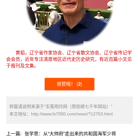
黄韬，辽宁省作家协会、辽宁省散文协会、辽宁省传记学
会会员，近年专注清原地区近代史历史研究，有近百篇小文见
于报刊及文集。
很赞哦！
(
2
)
转载请说明来源于"玄菟明月网（原抚顺七千年网站）"
本文地址：
http://www.fs7000.com/news/?12763.html
上一篇:
张学思：从“大帅府”走出来的共和国海军少将