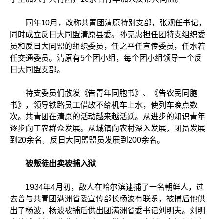
同年10月，改称共青团清原特别支部，张观任书记，
同时成立反日大同盟清原县委。孙克惠担任团特支组织委
员和反日大同盟的组织委员，任之平任宣传委员，任水若
任交通委员。清原有5个团小组，每个团小组领导一个反
日大同盟支部。
特支委员们散发《告青年同胞书》、《告农民同胞
书》，领导铁路员工借故不给机车上水，使列车晚点数
次。共青团在清原的活动越来越活跃。从进步的知识青年
逐步向工农群众发展。从城镇向农村深入发展，团员发展
到20余名，反日大同盟盟员发展到200余名。
被叛徒出卖被捕入狱
1934年4月初，敌人在哈尔滨逮捕了一名朝鲜人，过
去曾与共青团满洲省委宣传部长杨波有联系，被捕后他供
出了杨波，杨波被捕后供出团满洲省委书记刘明夫。刘明