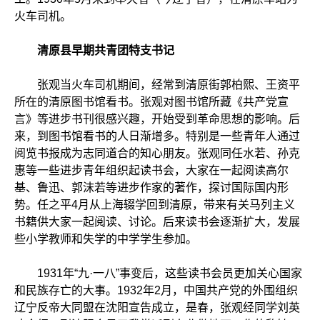
火车司机。
清原县早期共青团特支书记
张观当火车司机期间，经常到清原街郭柏熙、王资平
所在的清原图书馆看书。张观对图书馆所藏《共产党宣
言》等进步书刊很感兴趣，开始受到革命思想的影响。后
来，到图书馆看书的人日渐增多。特别是一些青年人通过
阅览书报成为志同道合的知心朋友。张观同任水若、孙克
惠等一些进步青年组织起读书会，大家在一起阅读高尔
基、鲁迅、郭沫若等进步作家的著作，探讨国际国内形
势。任之平4月从上海辍学回到清原，带来有关马列主义
书籍供大家一起阅读、讨论。后来读书会逐渐扩大，发展
些小学教师和失学的中学学生参加。
1931年“九·一八”事变后，这些读书会员更加关心国家
和民族存亡的大事。1932年2月，中国共产党的外围组织
辽宁反帝大同盟在沈阳宣告成立，是春，张观经同学刘英