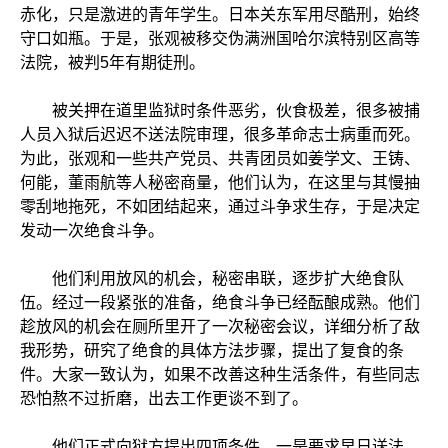
赤化，只是激进的青年学生。日本关东军用尽酷刑，始终
守口如瓶。于是，张观被移交伪满洲国哈尔滨特别区高等
法院，被判5年有期徒刑。
被关押在道里监狱时条件恶劣，伙食极差，很多被捕
人员入狱后迟迟不送法院审理，很多革命志士病重而死。
为此，张观和一些共产党员、共青团员如姜学文、王铸、
何能，董雨航等人秘密商量，他们认为，在这里与其慢抽
零刮地拖死，不如团结起来，通过斗争求生存，于是决定
发动一次绝食斗争。
他们利用放风的机会，秘密串联，逐步扩大绝食队
伍。经过一段紧张的准备，绝食斗争已经酝酿成熟。他们
趁放风的机会在厕所里开了一次秘密会议，详细分析了敌
我形势，研究了绝食的具体方法步骤，提出了复食的条
件。大家一致认为，如果不改善这种生活条件，有些同志
恐怕熬不过折磨，出去工作更谈不到了。
他们正式向狱方提出四项条件，一是要求早日送法