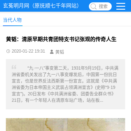
玄菟明月网（原抚顺七千年网站）
搜索
当代人物
黄韬：清原早期共青团特支书记张观的传奇人生
2020-01-22 19:31
黄韬
“九·一八”事变第二天，1931年9月19日，中共满
洲省委机关发出了九一八事变爆发后，中国第一份抗日
宣言，也是世界反法西斯第一份宣言。这就是《中共满
洲省委为日本帝国主义武装占领满洲宣言》(史称“9·19
宣言”)。20日发布《中共满洲省委、团委吿全群众书》
21日，有一个年轻人在清原车站广场，站在板...