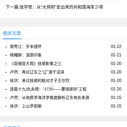
下一篇:
张学思：从“大帅府”走出来的共和国海军少将
相关文章
01-22
郭秀江：岁末感怀
01-21
杨曙群：清原印象
01-20
《亚细亚大观》抚顺影像之三
01-20
卢然：再论辽东之“辽”源于沼泽
01-20
徐洪：来过抚顺的联对才子王尔烈
01-20
连载十九|仇永德：“1720——要钱按铃”工程
01-15
卢然：从地质学海洋学角度解析辽东地名来源
01-15
徐洪：上山学割柴