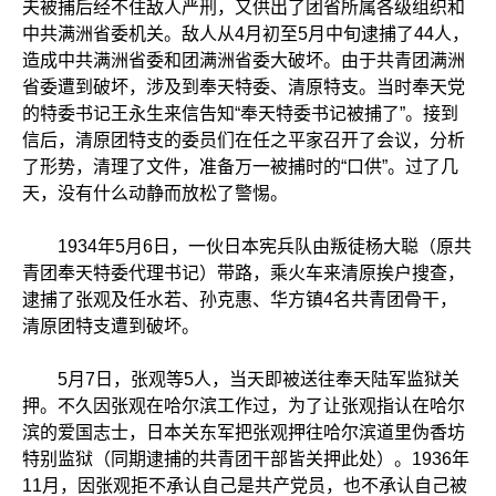
夫被捕后经不住敌人严刑，又供出了团省所属各级组织和
中共满洲省委机关。敌人从4月初至5月中旬逮捕了44人，
造成中共满洲省委和团满洲省委大破坏。由于共青团满洲
省委遭到破坏，涉及到奉天特委、清原特支。当时奉天党
的特委书记王永生来信告知“奉天特委书记被捕了”。接到
信后，清原团特支的委员们在任之平家召开了会议，分析
了形势，清理了文件，准备万一被捕时的“口供”。过了几
天，没有什么动静而放松了警惕。
1934年5月6日，一伙日本宪兵队由叛徒杨大聪（原共
青团奉天特委代理书记）带路，乘火车来清原挨户搜查，
逮捕了张观及任水若、孙克惠、华方镇4名共青团骨干，
清原团特支遭到破坏。
5月7日，张观等5人，当天即被送往奉天陆军监狱关
押。不久因张观在哈尔滨工作过，为了让张观指认在哈尔
滨的爱国志士，日本关东军把张观押往哈尔滨道里伪香坊
特别监狱（同期逮捕的共青团干部皆关押此处）。1936年
11月，因张观拒不承认自己是共产党员，也不承认自己被