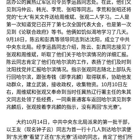
店办公的冀热辽军区司令员李运昌同志处。在此，他们又
见到冯仲云、韩光、李荒、张昭等同志。李荒和张昭还将
党的“七大”有关文件送给周维斌、张观二人学习。二人是
第一次知道党已召开了第七次全国代表大会，也是第一次
见到《论联合政府》等书。他俩如饥似渴地学习了几天。
9月18日，陈云和彭真等领导同志到达沈阳，成立了中共
中央东北局。经李运昌同志介绍，陈云、彭真同志接见了
张观和周维斌，听取了他们关于哈尔滨情况的详细汇报。
陈云同志肯定了他们在哈尔滨的工作，表扬了他们及时到
沈阳找党并汇报哈尔滨情况。指示张观同志随北上部队先
行回哈尔滨，跟张寿篯（即李兆麟）取得联系，协助他发
动群众，建立武装，接收政权，收集物资。10月10日左
右，周维斌和张观又奉命到当时任冀热辽行署主任的朱其
文同志处领了些经费，一同乘普通客车返回哈尔滨见到李
兆麟后，张观按着李兆麟的指示，没有再回“东光寮”。
大约10月14日，中共中央东北局派来的第一批干部，
以王友（现名钟子云）同志为首一行十几人到达哈尔滨便
到“东光寮”看望了还在“东光寮”活动的同志，肯定了他们所