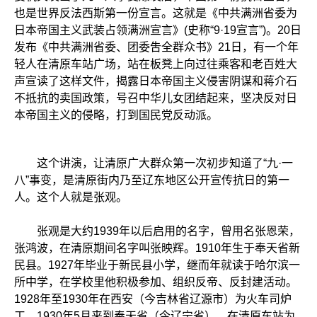
也是世界反法西斯第一份宣言。这就是《中共满洲省委为
日本帝国主义武装占领满洲宣言》(史称“9·19宣言”)。20日
发布《中共满洲省委、团委吿全群众书》21日，有一个年
轻人在清原车站广场，站在板凳上向过往乘客和老百姓大
声宣读了这样文件，揭露日本帝国主义侵害阴谋和蒋介石
不抵抗的卖国政策，号召中华儿女团结起来，坚决反对日
本帝国主义的侵略，打到国民党反动派。
这个讲演，让清原广大群众第一次初步知道了“九·一
八”事变，是清原街内乃至辽东地区公开宣传抗日的第一
人。这个人就是张观。
张观是大约1939年以后启用的名字，曾用名张恩荣，
张鸿波，在清原期间名字叫张映辉。1910年生于奉天省新
民县。1927年毕业于新民县小学，继而年就读于哈尔滨一
所中学，在学校里他积极参加、组织反帝、反封建活动。
1928年至1930年在西安（今吉林省辽源市）为火车司炉
工。1930年5月来到奉天省（今辽宁省），在清原车站为