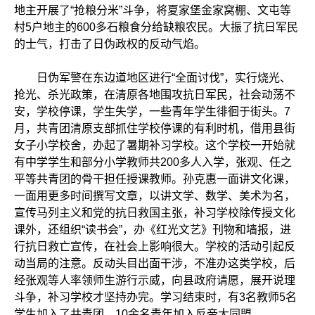
地主开展了“抢粮分米”斗争，将夏家堡金家窝棚、文屯等
村5户地主的600多石粮食分给缺粮农民。大振了抗日军民
的士气，打击了日伪政权的反动气焰。
日伪军警在东边道地区进行“全面讨伐”，实行烧光、
抢光、杀光政策，在清原各地围攻抗日军民，社会动荡不
安，学校停课，学生失学，一些青年学生徘徊于街头。7
月，共青团清原支部抓住学校停课的有利时机，借用县街
女子小学校舍，办起了暑期补习学校。这个学校一开始就
有中学学生和部分小学教师共200多人入学，张观、任之
平等共青团的骨干担任授课教师。孙克惠一面讲文化课，
一面用更多时间撰写文章，以讲文学、数学、美术为名，
宣传马列主义和党的抗日救国主张，补习学校除传授文化
课外，还组织“读书会”，办《红光文艺》刊物和墙报，进
行抗日救亡宣传，在社会上影响很大。学校的活动引起反
动当局的注意。反动头目出面干涉，不准办这类学校，后
经张观等人率领师生游行示威，向县政府请愿，展开说理
斗争，补习学校才坚持办完。学习结束时，有3名教师5名
学生加入了共青团，10余名青年加入反帝大同盟。