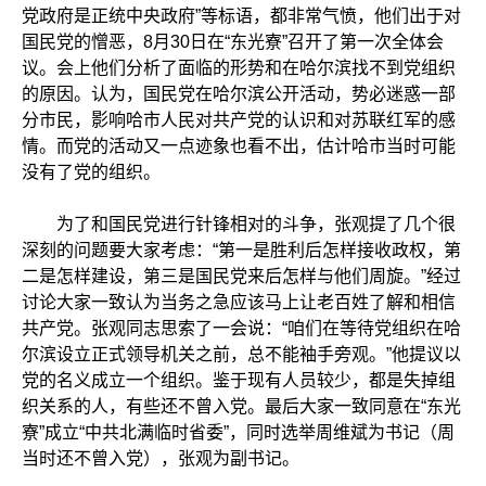
党政府是正统中央政府”等标语，都非常气愤，他们出于对
国民党的憎恶，8月30日在“东光寮”召开了第一次全体会
议。会上他们分析了面临的形势和在哈尔滨找不到党组织
的原因。认为，国民党在哈尔滨公开活动，势必迷惑一部
分市民，影响哈市人民对共产党的认识和对苏联红军的感
情。而党的活动又一点迹象也看不出，估计哈市当时可能
没有了党的组织。
为了和国民党进行针锋相对的斗争，张观提了几个很
深刻的问题要大家考虑：“第一是胜利后怎样接收政权，第
二是怎样建设，第三是国民党来后怎样与他们周旋。”经过
讨论大家一致认为当务之急应该马上让老百姓了解和相信
共产党。张观同志思索了一会说：“咱们在等待党组织在哈
尔滨设立正式领导机关之前，总不能袖手旁观。”他提议以
党的名义成立一个组织。鉴于现有人员较少，都是失掉组
织关系的人，有些还不曾入党。最后大家一致同意在“东光
寮”成立“中共北满临时省委”，同时选举周维斌为书记（周
当时还不曾入党），张观为副书记。