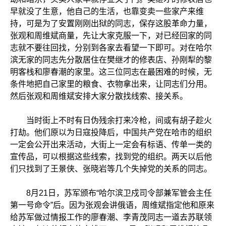
早就没了生意，他自己的生活，也靠变卖一些家产来维
持，可是为了安置刚刚出狱的同志，保存这股革命力量，
张观和周维斌商量，先让大家克服一下，对已经回家的同
志就不要往回找，分别到各家去看望一下即可。对在哈尔
滨无家的同志先分散居住在樊继才的修表店、孙刚犁的黎
明客栈和廖春潮的家里。这三位同志在最困难的时候，无
条件地把自己家里的粮食、衣物拿出来，让同志们分用。
然后张观和周维斌安排大家分散找线索、接关系。
当时街上不时有日伪残余打来冷枪，间或有胡子趁火
打劫。他们原以为日寇投降后，中国共产党在哈市的组织
一定会公开出来活动，大街上一定会有标语、传单一类的
宣传品，可以根据这些线索，找到党的组织。两天以后他
们只找到了王景侠、张晓岩等几个失掉党的关系的同志。
8月21日，苏军颁布“哈尔滨卫戍司令部兼军管会主任
第一号命令”后。因为张观会讲俄语，周维斌指定他和原来
给苏军做过情报工作的廖春潮、李青茂同志一道去苏联领