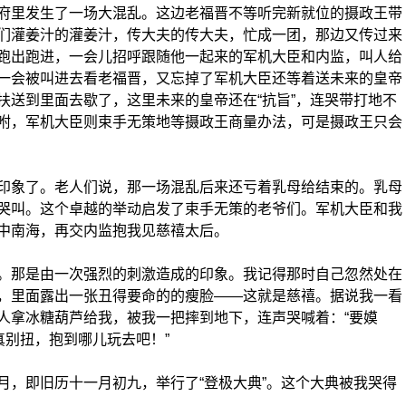
里发生了一场大混乱。这边老福晋不等听完新就位的摄政王带
们灌姜汁的灌姜汁，传大夫的传大夫，忙成一团，那边又传过来
跑出跑进，一会儿招呼跟随他一起来的军机大臣和内监，叫人给
一会被叫进去看老福晋，又忘掉了军机大臣还等着送未来的皇帝
扶送到里面去歇了，这里未来的皇帝还在“抗旨”，连哭带打地不
咐，军机大臣则束手无策地等摄政王商量办法，可是摄政王只会
象了。老人们说，那一场混乱后来还亏着乳母给结束的。乳母
哭叫。这个卓越的举动启发了束手无策的老爷们。军机大臣和我
中南海，再交内监抱我见慈禧太后。
那是由一次强烈的刺激造成的印象。我记得那时自己忽然处在
，里面露出一张丑得要命的的瘦脸——这就是慈禧。据说我一看
人拿冰糖葫芦给我，被我一把摔到地下，连声哭喊着：“要嫫
真别扭，抱到哪儿玩去吧！”
，即旧历十一月初九，举行了“登极大典”。这个大典被我哭得