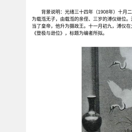
背景说明：光绪三十四年（1908年）十月二
为载湉无子，由载湉的亲侄、三岁的溥仪继位。
当了皇帝，他升为摄政王。十一月初九，溥仪在
《登极与逊位》，标题为编者所拟。