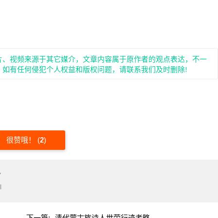
片、视频来源于其它媒介，文章内容属于原作者的观点表达，不一
。如有任何侵犯个人权益和版权问题，请联系我们及时删除!
很赞哦！
(
2
)
"
l
下一篇:
清代蒙古族诗人世荣行迹考略