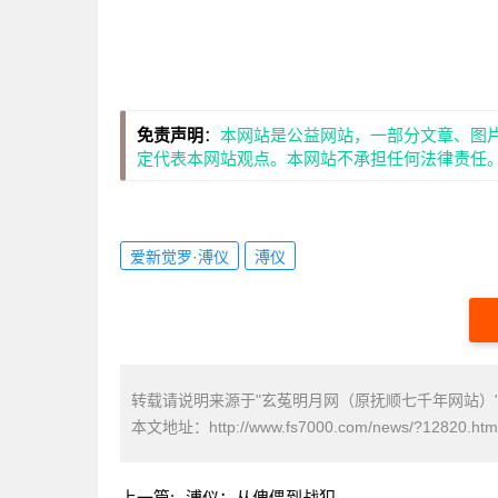
免责声明
：
本网站是公益网站，一部分文章、图
定代表本网站观点。本网站不承担任何法律责任
爱新觉罗·溥仪
溥仪
转载请说明来源于"玄菟明月网（原抚顺七千年网站）
本文地址：
http://www.fs7000.com/news/?12820.htm
上一篇:
溥仪：从傀儡到战犯