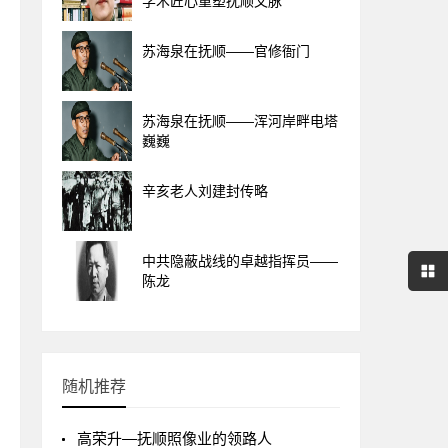
学术匠心重塑抚顺文脉
苏海泉在抚顺——官修衙门
苏海泉在抚顺——浑河岸畔电塔
巍巍
辛亥老人刘建封传略
中共隐蔽战线的卓越指挥员——
陈龙
随机推荐
高荣升—抚顺照像业的领路人