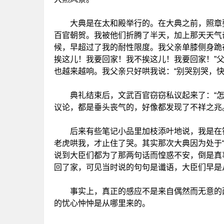
大典是在太和殿举行的。在大典之前，照章要
百官朝贺。我被他们折腾了半天，加上那天天气
候，早超过了我的耐性限度。我父亲单膝侧身跪
挨这儿！我要回家！我不挨这儿！我要回家！”
也越来越响。我父亲只好哄我说：“别哭别哭，快
典礼结束后，文武百官窃窃私议起来了：“怎么可
议论，都是垂头丧气的，好像都发现了不祥之兆
后来有些笔记小品里加枝添叶地说，我是在钟
老虎哄我，才止住了哭。其实那次大典因为处于
说到大臣们都为了那两句话而惶惑不安，倒是真
回了家，可见当时说的句句是谶语，大臣们早是
事实上，真正的感应不是来自偶然而无意的两
的忧心忡忡是从哪里来的。