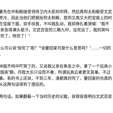
先在中和殿接受领侍卫内大臣的叩拜，然后再到太和殿受文武
奇冷，因此当他们把我抬到太和殿，放到又高又大的宝座上的时
在宝座下面，双手扶我，不叫我乱动，我却挣扎着哭喊：“我不
父亲急得满头是汗。文武百官的三跪九叩，没完没了，我的哭叫
完了，快完了！”
以说‘快完了’呢？”“说要回家可是什么意思呵？”……一切的
。
鼓齐鸣中吓哭了的，又说我父亲在焦急之中，拿了一个玩具小
“国丧”期，丹陛大乐只设而不奏，所谓玩具云者更无其事。不过
事。有的书上还说，不到三年，清朝真的完了，要回家的也真的
从这两句话得到了感应的。
句话。如果翻看一下当时历史的记载，就很容易明白文武百官