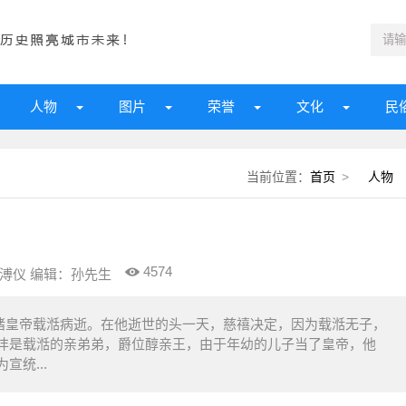
人物
图片
荣誉
文化
民
当前位置：
首页
>
人物
4574
溥仪 编辑：孙先生
光绪皇帝载湉病逝。在他逝世的头一天，慈禧决定，因为载湉无子，
沣是载湉的亲弟弟，爵位醇亲王，由于年幼的儿子当了皇帝，他
统...