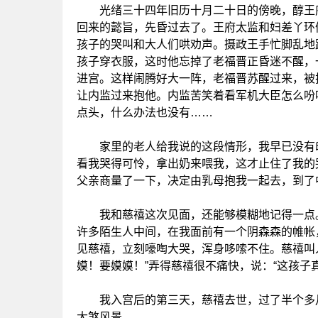
光绪三十四年旧历十月二十日的傍晚，醇王府
回来的懿旨，先昏过去了。王府太监和妇差丫环
孩子的哭叫和大人们哄劝声。摄政王手忙脚乱地
孩子穿衣服，这时他忘掉了老福晋正昏迷不醒，
进宫。这样闹腾好大一阵，老福晋苏醒过来，被
让内监过来抱他。内监苦笑着看军机大臣怎么吩
点头，什么办法也没有……
家里的老人给我说的这段情形，我早已没有印
看我哭得可怜，拿出奶来喂我，这才止住了我的
父亲商量了一下，决定由乳母抱我一起去，到了
我和慈禧这次见面，还能够模糊地记得一点。
许多陌生人中间，在我面前有一个阴森森的帷帐
见慈禧，立刻嚎啕大哭，浑身哆嗦不住。慈禧叫
嫫！要嫫嫫！”弄得慈禧很不痛快，说：“这孩子
我入宫后的第三天，慈禧去世，过了半个多月
大煞风景。