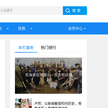
俗
民族
会员中心
本栏最新
热门排行
苏海泉在抚顺——东方布达佩
斯
卢然：以新闻敏锐叩问历史，用