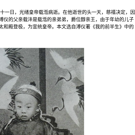
十一日，光绪皇帝载湉病逝。在他逝世的头一天，慈禧决定，因
溥仪的父亲载沣是载湉的亲弟弟，爵位醇亲王，由于年幼的儿子
太和殿登极，为宣统皇帝。本文选自溥仪著《我的前半生》中的