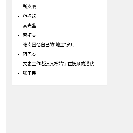
靳义鹏
范振斌
高光鉴
贾拓夫
张奇回忆自己的“地工”岁月
阿巴泰
文史工作者还原杨靖宇在抚顺的潜伏生涯
张干民