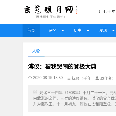
首页
记忆
历史
发现
人物
溥仪：被我哭闹的登极大典
2020-08-15 18:30
抚顺七千年
原作者：
光绪三十四年（1908年）十月二十一日，
由载湉的亲侄、三岁的溥仪继位。溥仪的父亲载
升为摄政王。十一月初九，溥仪在太和殿登极，为宣