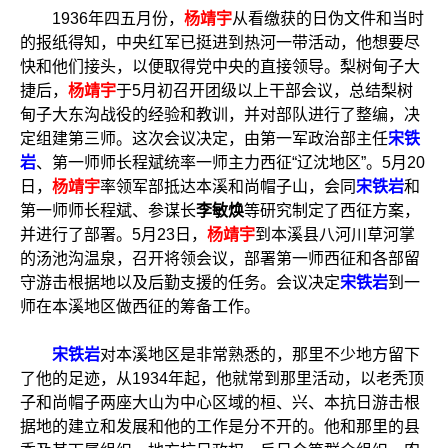
1936年四五月份，
杨靖宇
从看缴获的日伪文件和当时
的报纸得知，中央红军已挺进到热河一带活动，他想要尽
快和他们接头，以便取得党中央的直接领导。梨树甸子大
捷后，
杨靖宇
于5月初召开团级以上干部会议，总结梨树
甸子大东沟战役的经验和教训，并对部队进行了整编，决
定组建第三师。这次会议决定，由第一军政治部主任
宋铁
岩
、第一师师长程斌统率一师主力西征“辽沈地区”。5月20
日，
杨靖宇
率领军部抵达本溪和尚帽子山，会同
宋铁岩
和
第一师师长程斌、参谋长
李敏焕
等研究制定了西征方案，
并进行了部署。5月23日，
杨靖宇
到本溪县八河川草河掌
的汤池沟温泉，召开将领会议，部署第一师西征和各部留
守游击根据地以及后勤支援的任务。会议决定
宋铁岩
到一
师在本溪地区做西征的筹备工作。
宋铁岩
对本溪地区是非常熟悉的，那里不少地方留下
了他的足迹，从1934年起，他就常到那里活动，以老秃顶
子和尚帽子两座大山为中心区域的桓、兴、本抗日游击根
据地的建立和发展和他的工作是分不开的。他和那里的县