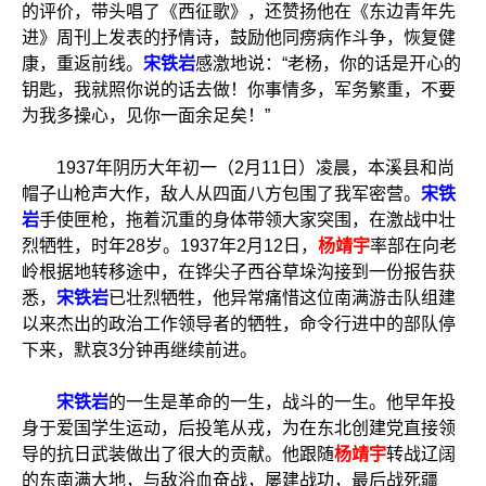
的评价，带头唱了《西征歌》，还赞扬他在《东边青年先
进》周刊上发表的抒情诗，鼓励他同痨病作斗争，恢复健
康，重返前线。
宋铁岩
感激地说：“老杨，你的话是开心的
钥匙，我就照你说的话去做！你事情多，军务繁重，不要
为我多操心，见你一面余足矣！”
1937年阴历大年初一（2月11日）凌晨，本溪县和尚
帽子山枪声大作，敌人从四面八方包围了我军密营。
宋铁
岩
手使匣枪，拖着沉重的身体带领大家突围，在激战中壮
烈牺牲，时年28岁。1937年2月12日，
杨靖宇
率部在向老
岭根据地转移途中，在铧尖子西谷草垛沟接到一份报告获
悉，
宋铁岩
已壮烈牺牲，他异常痛惜这位南满游击队组建
以来杰出的政治工作领导者的牺牲，命令行进中的部队停
下来，默哀3分钟再继续前进。
宋铁岩
的一生是革命的一生，战斗的一生。他早年投
身于爱国学生运动，后投笔从戎，为在东北创建党直接领
导的抗日武装做出了很大的贡献。他跟随
杨靖宇
转战辽阔
的东南满大地，与敌浴血奋战，屡建战功，最后战死疆