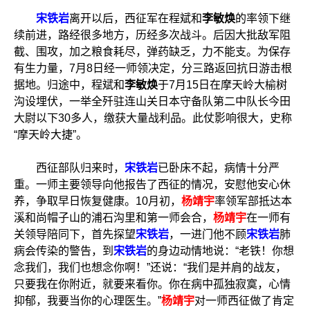
宋铁岩
离开以后，西征军在程斌和
李敏焕
的率领下继
续前进，路经很多地方，历经多次战斗。后因大批敌军阻
截、围攻，加之粮食耗尽，弹药缺乏，力不能支。为保存
有生力量，7月8日经一师领决定，分三路返回抗日游击根
据地。归途中，程斌和
李敏焕
于7月15日在摩天岭大榆树
沟设埋伏，一举全歼驻连山关日本守备队第二中队长今田
大尉以下30多人，缴获大量战利品。此仗影响很大，史称
“摩天岭大捷”。
西征部队归来时，
宋铁岩
已卧床不起，病情十分严
重。一师主要领导向他报告了西征的情况，安慰他安心休
养，争取早日恢复健康。10月初，
杨靖宇
率领军部抵达本
溪和尚帽子山的浦石沟里和第一师会合，
杨靖宇
在一师有
关领导陪同下，首先探望
宋铁岩
，一进门他不顾
宋铁岩
肺
病会传染的警告，到
宋铁岩
的身边动情地说：“老铁！你想
念我们，我们也想念你啊！”还说：“我们是并肩的战友，
只要我在你附近，就要来看你。你在病中孤独寂寞，心情
抑郁，我要当你的心理医生。”
杨靖宇
对一师西征做了肯定