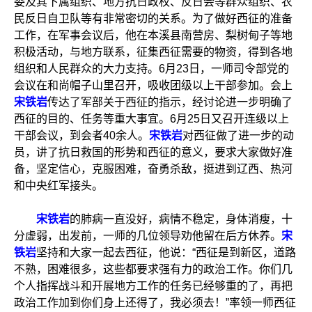
委及其下属组织、地方抗日政权、反日会等群众组织、农
民反日自卫队等有非常密切的关系。为了做好西征的准备
工作，在军事会议后，他在本溪县南营房、梨树甸子等地
积极活动，与地方联系，征集西征需要的物资，得到各地
组织和人民群众的大力支持。6月23日，一师司令部党的
会议在和尚帽子山里召开，吸收团级以上干部参加。会上
宋铁岩
传达了军部关于西征的指示，经讨论进一步明确了
西征的目的、任务等重大事宜。6月25日又召开连级以上
干部会议，到会者40余人。
宋铁岩
对西征做了进一步的动
员，讲了抗日救国的形势和西征的意义，要求大家做好准
备，坚定信心，克服困难，奋勇杀敌，挺进到辽西、热河
和中央红军接头。
宋铁岩
的肺病一直没好，病情不稳定，身体消瘦，十
分虚弱，出发前，一师的几位领导劝他留在后方休养。
宋
铁岩
坚持和大家一起去西征，他说：“西征是到新区，道路
不熟，困难很多，这些都要求强有力的政治工作。你们几
个人指挥战斗和开展地方工作的任务已经够重的了，再把
政治工作加到你们身上还得了，我必须去！”率领一师西征