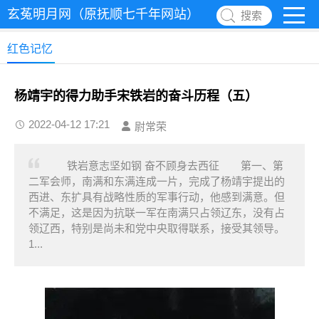
玄菟明月网（原抚顺七千年网站）
搜索
红色记忆
杨靖宇的得力助手宋铁岩的奋斗历程（五）
2022-04-12 17:21
尉常荣
铁岩意志坚如钢 奋不顾身去西征 第一、第
二军会师，南满和东满连成一片，完成了杨靖宇提出的
西进、东扩具有战略性质的军事行动，他感到满意。但
不满足，这是因为抗联一军在南满只占领辽东，没有占
领辽西，特别是尚未和党中央取得联系，接受其领导。
1...