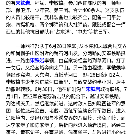
的有
宋铁岩
、程斌、
李敏焕
。参加西征部队的有一师师
部、保卫连、少年营、第三团。合计400余人。这支队伍
的人员比较精干，武器装备也比较齐全，配备一门平射
炮、四挺机枪、两个掷弹筒和大批弹药。跟随或配合一师
西征的其他抗日部队有“占东洋”、“中央”等抗日军。
一师西征部队于6月28日晚6时从本溪和凤城两县交界
的和尚帽子山区附近的铺石河出发，分两路向安奉铁路挺
进，一路由
宋铁岩
率领，由崔家坊经套峪到草河口。打了
一仗后，又经套峪奔向太平山。另一路由程斌、
李敏焕
率
领经沙窝沟、大东沟，直抵草河口，6月28日夜间12点，
李敏焕
率少年营进草河口街里，与敌交战约半小时，后主
动撤退转移。6月30日，他在矿洞沟与
宋铁岩
取得联络。7
月1日，西征军在南芬游击队的配合下，越过安奉铁路，
到达朝天贝，然后继续前进。这时敌人已知晓西征军的意
图，慌忙派兵追击、堵截。西征军连续夜行军数日，进入
辽阳境内，途经辽阳与本溪交界的八盘岭、滚兔子岭，到
达李家堡子和陈家堡子，后折向西进入岫岩境内，路经三
家子、黄花甸子，在南马峪、温家堡子，与敌进行小的战