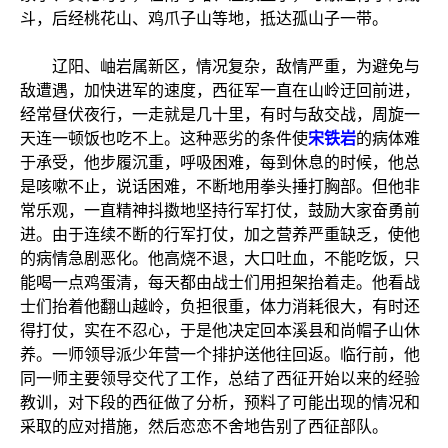
斗，后经桃花山、鸡爪子山等地，抵达孤山子一带。
辽阳、岫岩属新区，情况复杂，敌情严重，为避免与
敌遭遇，加快进军的速度，西征军一直在山岭迂回前进，
经常昼伏夜行，一走就是几十里，有时与敌交战，周旋一
天连一顿饭也吃不上。这种恶劣的条件使
宋铁岩
的病体难
于承受，他步履沉重，呼吸困难，每到休息的时候，他总
是咳嗽不止，说话困难，不断地用拳头捶打胸部。但他非
常乐观，一直精神抖擞地坚持行军打仗，鼓励大家奋勇前
进。由于连续不断的行军打仗，加之营养严重缺乏，使他
的病情急剧恶化。他高烧不退，大口吐血，不能吃饭，只
能喝一点鸡蛋清，每天都由战士们用担架抬着走。他看战
士们抬着他翻山越岭，负担很重，体力消耗很大，有时还
得打仗，实在不忍心，于是他决定回本溪县和尚帽子山休
养。一师领导派少年营一个排护送他往回返。临行前，他
同一师主要领导交代了工作，总结了西征开始以来的经验
教训，对下段的西征做了分析，预料了可能出现的情况和
采取的应对措施，然后恋恋不舍地告别了西征部队。