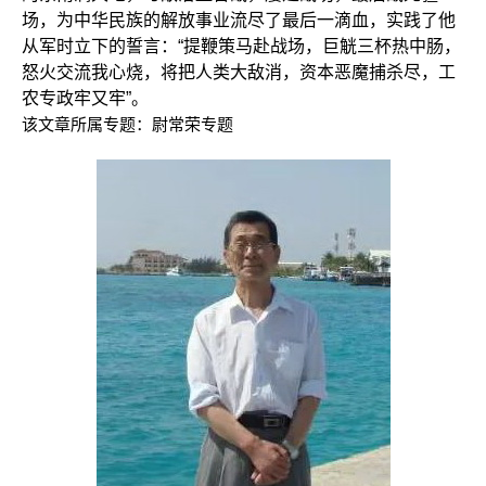
场，为中华民族的解放事业流尽了最后一滴血，实践了他
从军时立下的誓言：“提鞭策马赴战场，巨觥三杯热中肠，
怒火交流我心烧，将把人类大敌消，资本恶魔捕杀尽，工
农专政牢又牢”。
该文章所属专题：
尉常荣专题