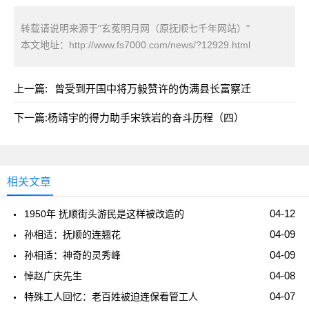
转载请说明来源于"玄菟明月网（原抚顺七千年网站）"
本文地址：
http://www.fs7000.com/news/?12929.html
上一篇:
曾受到开国中将万毅赞许的伪满县长富察迁
下一篇:
杨靖宇的得力助手宋铁岩的奋斗历程（四）
相关文章
04-12
1950年 抚顺街头游民是这样被改造的
04-09
孙相适：抚顺的连翘花
04-09
孙相适：神奇的灵秀峰
04-08
悼赵广庆先生
04-07
特殊工人回忆：老百姓被迫连保看管工人