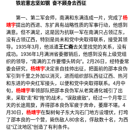
铁岩意志坚如钢 奋不顾身去西征
第一、第二军会师，南满和东满连成一片，完成了
杨
靖宇
提出的西进、东扩具有战略性质的军事行动，他感到
满意。但不满足，这是因为抗联一军在南满只占领辽东，
没有占领辽西，特别是尚未和党中央取得联系，接受其领
导。1935年3月，他派遣
王仁斋
去关里找党的关系，没有
成功。1936年1月满洲省委撤销后，他感到没有上级党组
织的领导，“南满的工作要懵头转向”。2月26日，经特委常
委会研究，
杨靖宇
决定亲自挂帅出征，把面前的邵本良伪
军引到千里之外加以消灭，进而组织部队西征辽西、热河
和东进的中央红军接头，以便和党中央取得联系。4月中
旬，
杨靖宇
率领部队把邵本良伪军从老窝通化城引了出
来，采取“走”和“拖”的战术，“误敌疲敌”，经过一个月零三
天的长途周旋，弄得邵本良伪军疲于奔命，萎靡不堪。4
月30日，
杨靖宇
在梨树甸子东大沟石门地方设埋伏，打垮
了邵本良的一个营，毙伤敌人80余名，俘敌数十名，为西
征“辽沈地区”创造了有利条件。