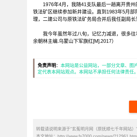
1976年4月，我随41支队最后一趟离开贵
铁法矿区继续参加新井建设。直到1983年5月
理，二建公司与原铁法矿务局合并后我任副局长
我今年虽然年过八旬，记忆力减退，很多往事都
余朝林主编.乌蒙山下军旗红[M].2017）
免责声明
：
本网站是公益网站，一部分文章、图
定代表本网站观点。本网站不承担任何法律责任
转载请说明来源于"玄菟明月网（原抚顺七千年网站）
本文地址：
http://www.fs7000.com/news/?12961.htm