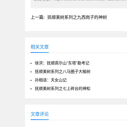
上一篇:
抚顺美树系列之九西岗子的神树
相关文章
徐洪：抚顺高尔山“东塔”勘考记
抚顺美树系列之八马圈子大榆树
孙相适：天女山记
抚顺美树系列之七上砖台的神松
文章评论