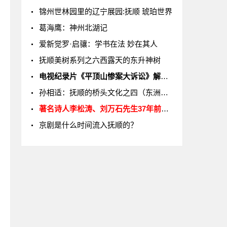
锦州世林园里的辽宁展园:抚顺 琥珀世界
葛海鹰：神州北湖记
爱新觉罗·启骧：学书在法 妙在其人
抚顺美树系列之六西露天的东升神树
电视纪录片《平顶山惨案大诉讼》解说词
孙相适：抚顺的桥头文化之四（东洲河口桥）
著名诗人李松涛、刘万石先生37年前的作品
京剧是什么时间流入抚顺的？