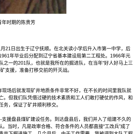
青年时期的
陈贵芳
1月21日出生于辽宁抚顺。在北关读小学后升入市第一中学，后
961年毕业后分配到辽宁省基本建设局第二工程处。1966年元
之一的201队，也就是我所在的掘进队，在当年“好人好马上三
中矿支援，准备打移交前的歼灭战。
作现场后就发现矿井地质条件非常不好，在不长的时间里我队就
亡。但我们队凭借过硬的技术素质和工人们敢打硬仗的作风，和
任务，保证了矿井顺利移交。
-支援盘县煤矿建设任务。到达盘县后，我们并入了组建不久的
大队。当时，凡是政审合格、符合条件的人员都直接“工改兵”成了
责井下掘进施工。几个月后，由于工作需要，我被调到大队工程