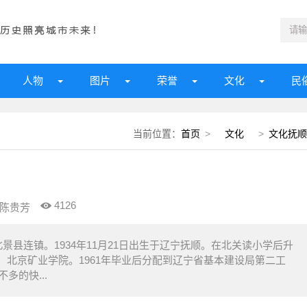
人物
图片
荣誉
文化
民
当前位置：
首页
>
文化
>
文化抚顺
4126
陈贵芳
县连镇。1934年11月21日出生于辽宁抚顺。在北关读小学后升
北京矿业学院。1961年毕业后分配到辽宁省基本建设局第二工
多的快...