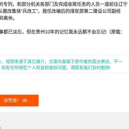
州的专列，和部分机关各部门及完成收尾任务的人员一道前往辽宁
部队撤改集体“兵改工”，我任改编后的煤炭部第二建设公司副经
到离休。
已淡忘，但在贵州10年的记忆我永远都不会忘记!（原载：
片、视频来源于其它媒介，文章内容属于原作者的观点表达，不一
。如有任何侵犯个人权益和版权问题，请联系我们及时删除!
很赞哦！
(
0
)
"
l