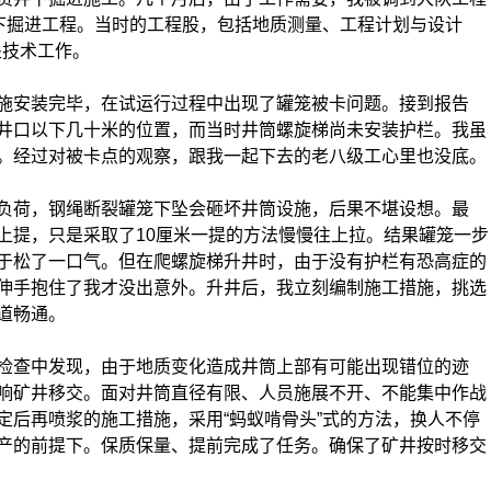
开下掘进工程。当时的工程股，包括地质测量、工程计划与设计
处技术工作。
安装完毕，在试运行过程中出现了罐笼被卡问题。接到报告
井口以下几十米的位置，而当时井筒螺旋梯尚未安装护栏。我虽
。经过对被卡点的观察，跟我一起下去的老八级工心里也没底。
荷，钢绳断裂罐笼下坠会砸坏井筒设施，后果不堪设想。最
上提，只是采取了10厘米一提的方法慢慢往上拉。结果罐笼一步
于松了一口气。但在爬螺旋梯升井时，由于没有护栏有恐高症的
伸手抱住了我才没出意外。升井后，我立刻编制施工措施，挑选
道畅通。
查中发现，由于地质变化造成井筒上部有可能出现错位的迹
响矿井移交。面对井筒直径有限、人员施展不开、不能集中作战
定后再喷浆的施工措施，采用“蚂蚁啃骨头”式的方法，换人不停
产的前提下。保质保量、提前完成了任务。确保了矿井按时移交