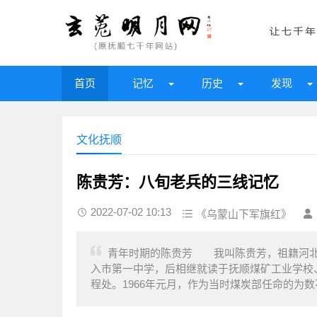
首页
记忆
历史
发现
文化抚顺
陈贵芳：八旬老兵的三线记忆
2022-07-02 10:13
《乌蒙山下军旗红》
青年时期的陈贵芳 我叫陈贵芳，祖籍河北景
入市第一中学，后相继就读于抚顺煤矿工业学校、
程处。1966年元月，作为当时煤炭部任命的为数不