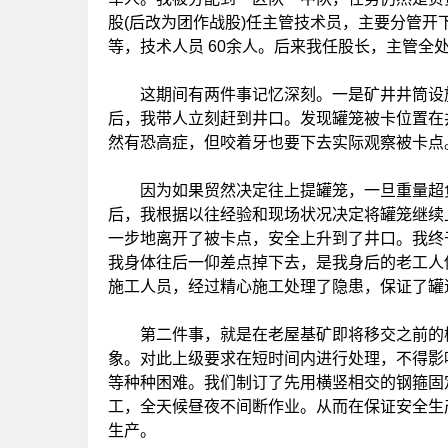
股(后改为团作战股)任主管技术员，主要分管
等，技术人员 60余人。后来我任股长，主管全
这期间有两件事记忆深刻。一是矿井井筒设施
后，我带人立刻赶到井口。发现罐笼被卡位置在
然有恐高症，但咬着牙也要下去实际观察被卡点
因为如果贸然决定往上提罐笼，一旦重量超负
后，我根据以往经验和现场状况决定将罐笼继续
一步地离开了被卡点，安全上升到了井口。我终
我身体往后一仰差点掉下去，是我身后的老工人
施工人员，经过精心施工处理了隐患，保证了罐
第二件事，就是在老屋基矿即将移交之前的检
象。对此上级要求在短时间内进行处理，不得影
等种种困难。我们制订了先用横竖相交的钢箍固
工，全天候昼夜不间断作业。从而在保证安全生
生产。