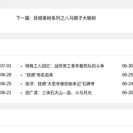
下一篇:
抚顺美树系列之八马圈子大榆树
07-01
06-30
特殊工人回忆：战俘劳工青年敢死队的斗争
06-28
06-25
“抚顺”地名由来
06-25
06-24
徐洪：抚顺“大悲寺保存始末记”石碑考
06-21
06-20
田广清：三块石大山—血、火与月光