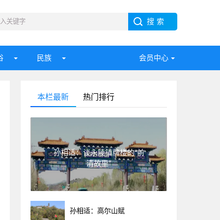
俗
民族
会员中心
本栏最新
热门排行
孙相适：谈永陵镇牌楼的“前
清故里”
孙相适：高尔山赋