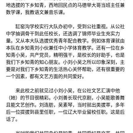
地选拔的下乡知青，西地回民点的马德举大哥当班主任兼
数学课，我教语文兼音乐课。
缸窑沟学校实行大队办初中，受到公社重视。从公社
中学抽调骨干到此任校长，还选调了锦师毕业生充实力
量。又从本大队选拔优秀青年配合教学。例如体育课就由
本队在乡知青刘小伙兼任中小学体育教学。还有一位在乡
知青小吴，共产党员，精明强干，是校长的好助手，也是
我们下乡知青的知心朋友。小刘小吴之所以印象深刻，主
要是对我们下乡知青的生活热心关怀帮助，还有很重要的
一个因素，都有文艺方面的共同爱好。
来此校之前就见过小刘小吴，在公社文艺汇演中他
（她）的节目很精彩。小刘善长现代京剧，小吴能歌善舞
且能文艺创作。刘连舫，吴素琴，当时就出类拔萃，多年
后一位提拔到县里任职，一位辽大毕业留校任职。这是后
话了。