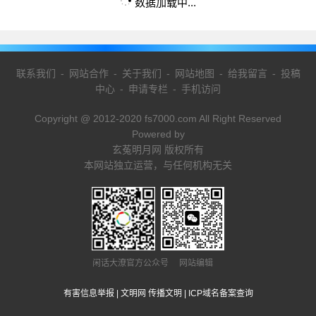
数据加载中...
联系我们
-
网站合作
-
关于我们
-
网站地图
-
给我留言
-
投稿
中心
-
申请专栏
-
手机访问
Copyright @ 2012-2020 fs7000.com All Right Reserved
Powered by
玄菟明月网 版权所有
本网站独立运营，与任何机构无关
闲话大潦官方公众号 网站编辑
有害信息举报
|
文明网 传播文明
|
ICP域名备案查询