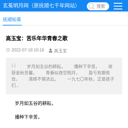
玄菟明月网（原抚顺七千年网站）
搜索
抚顺知青
高玉宝：苦乐年华青春之歌
2022-07-18 10:18
高玉宝
岁月如五谷的耕耘， 播种下辛苦， 收
获金秋芳馨。 青春似夜空明月， 盈亏有期有
信， 清辉不惧浓云。 一九七〇年秋，正是孩子
们...
岁月如五谷的耕耘，
播种下辛苦，