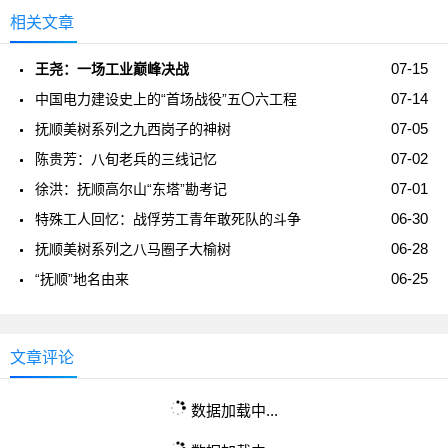
相关文章
07-15
王尧：一场工业巅峰决战
07-14
中国电力建设史上的“首场战役”五〇六工程
07-05
抚顺美树系列之九西岗子的神树
07-02
陈贵芳：八旬老兵的三线记忆
07-01
徐洪：抚顺高尔山“东塔”勘考记
06-30
特殊工人回忆：战俘劳工青年敢死队的斗争
06-28
抚顺美树系列之八马圈子大榆树
06-25
“抚顺”地名由来
文章评论
数据加载中...