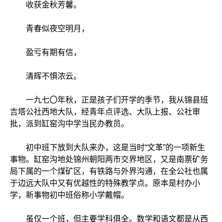
收获金秋芳馨。
青春似夜空明月，
盈亏有期有信，
清辉不惧浓云。
一九七〇年秋，正是孩子们开学的季节，我从锦县班
吉塔公社西地大队，经青年点评选、大队上报、公社审
批，派到缸窑沟中学当民办教员。
初中班下放到大队来办，这是当时“文革”的一项新生
事物。缸窑沟地处锦州朝阳两市交界地区，又是南票矿务
局下属的一个煤矿区，有铁路与外界沟通，在全公社也属
于边远大队中又有优越性的特殊教学点。原本是村办小
学，新事物初中班俗称小学戴帽。
虽仅一个班，但主要学科俱全。数学和语文都是从西