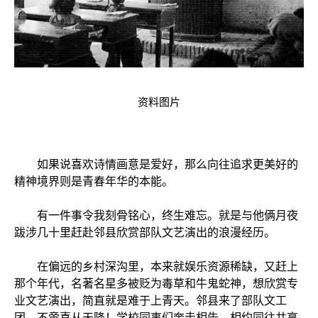
资料图片
如果说喜欢诗情画意是爱好，那么向往追求更美好的
精神境界则是青春年华的本能。
有一件事令我刻骨铭心，终生难忘。就是与他俩月夜
跋涉几十里赶赴邻县欣赏部队文艺演出的浪漫经历。
在偏远的乡村深沟里，本来就娱乐资源稀缺，又赶上
那个年代，名著名星多被贬为毒草和牛鬼蛇神，想欣赏专
业文艺演出，简直就是难于上青天。邻县来了部队文工
团，不啻喜从天降！学校同事们奔走相告，相约同往共享