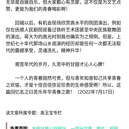
无非是自娱自乐，但大家都心有灵犀，这不仅是为文艺点
赞，更是为我们的青春喝彩啊！
回城以后，有机会现场欣赏高水平的院团演出，例如
仅在抚顺人民剧院就看过铁岭艺术团甚至中央民族歌舞团
的演出，蒋大为的高光时刻我也确实为之倾倒。但是，上
世纪七十年代那场山乡观演的经历却是任何一次都无法取
代的震撼享受，灵魂洗礼，精神升华！
艰苦年代的岁月，久苦中的甘甜才沁人心脾！
一个人的青春固然可贵，但与青年知音知己共享青春
之欢愉，才是十倍百倍弥足珍贵的生命感受啊！所以，这
篇回忆名之曰苦乐年华青春之歌！（2O22年7月17日）
该文章所属专题：
高玉宝专栏
免责声明
：
本网站是公益网站，一部分文章、图片、视频