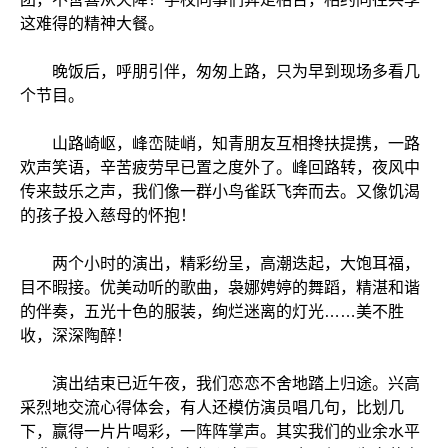
这难得的精神大餐。
晚饭后，呼朋引伴，匆匆上路，只为早到现场多看几
个节目。
山路崎岖，峰峦陡峭，知青朋友互相搀扶提携，一路
欢声笑语，辛苦疲劳早已置之度外了。峰回路转，夜风中
传来鼓乐之声，我们像一群小鸟雀跃飞奔而去。又像饥渴
的孩子投入慈母的怀抱！
两个小时的演出，精彩纷呈，高潮迭起，大饱耳福，
目不暇接。优美动听的歌曲，袅娜娉婷的舞蹈，精湛和谐
的伴奏，五光十色的服装，绚烂迷离的灯光……美不胜
收，深深陶醉！
演出结束已近午夜，我们恋恋不舍地踏上归途。兴高
采烈地交流心得体会，有人还模仿演员唱几句，比划几
下，赢得一片片喝彩，一阵阵掌声。其实我们的业余水平