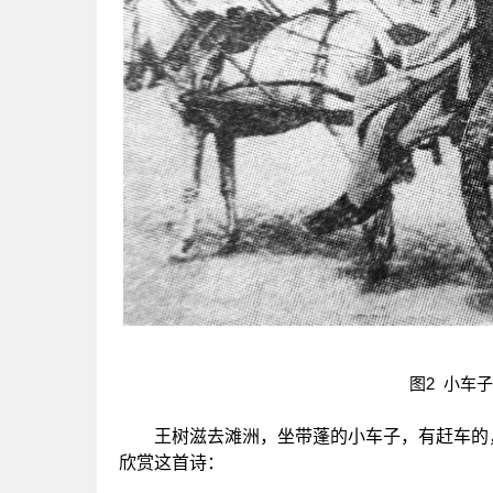
图2 小车
王树滋去滩洲，坐带蓬的小车子，有赶车的，
欣赏这首诗：