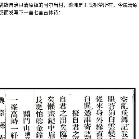
族自治县清原镇的阿尔当村，滩洲是王氏祖茔所在，今属清原
感而发写下一首七言古体诗：