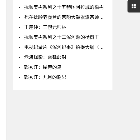
抚顺美树系列之十五赫图阿拉城的榆树
死在抚顺老虎台的京韵大鼓张派宗师张小轩
王连仲：三游元帅林
抚顺美树系列之十二浑河源的杨树王
电视纪录片《浑河纪事》拍摄大纲（节选1）
沧海峰影：雷锋邮封
郭秀江：屋旁的鸟
郭秀江：九月的遐思