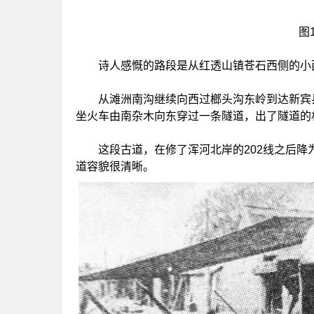
图
诗人感慨的路段是从红透山镇苍石西侧的小西
从滩洲南沟继续向西过榔头沟东岭到达新宾县
坐火车由南杂木向东穿过一条隧道，出了隧道的
这段古道，在修了浑河北岸的202线之后降
道容貌很清晰。