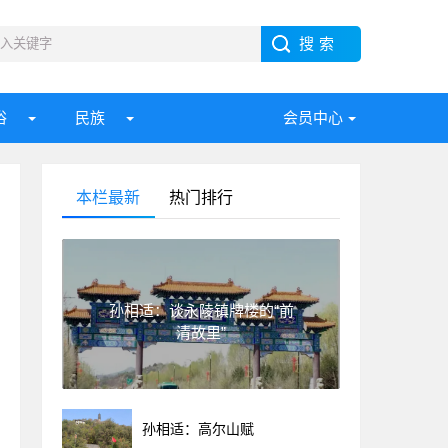
俗
民族
会员中心
本栏最新
热门排行
孙相适：谈永陵镇牌楼的“前
清故里”
孙相适：高尔山赋