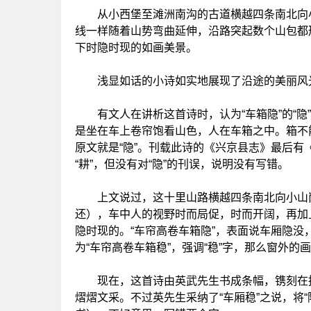
从小西堡至滩洲南沟的古道横越四条南北向小
线一样随着山势弯曲延伸，沿路突起数个山包都
下时隐时现的如画美景。
浅显如话的小诗如实地展现了沿途的美丽风光
有文人在讲析这首诗时，认为“车箱隐”的“隐”
是坐在车上卷帘饱看山色，人在车箱之中。箱不
原文就是“隐”。刊载此诗的《兴京县志》最后有《
“耕”，但没有对“隐”的刊误，说明没有写错。
上文说过，这十里山路横越四条南北向小山岗
还），车中人的视野时而局促，时而开阔，再加
隐时现的。“车帘高卷车箱隐”，表面说车厢隐
为“车帘高卷车箱稳”，强调“稳”字，那么窗外的
现在，这首诗由英武先生书成条幅，镌刻在抚
熠熠文采。不过英先生采纳了“车厢稳”之说，将“隐”