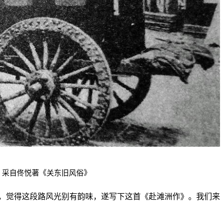
子 采自佟悦著《关东旧风俗》
觉得这段路风光别有韵味，遂写下这首《赴滩洲作》。我们来