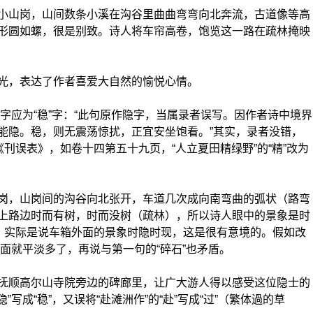
山岗，山间数条小溪在沟谷里曲曲弯弯向北奔流，古道像等高
形圆如螺，很是别致。诗人将车帘高卷，饱览这一路在疏林掩映
，表达了作者喜爱大自然的愉悦心情。
字应为“稳”字：“此句原作隐字，当属录者误写。因作者诗中境界
能隐。稳，则无震荡惊扰，正宜安坐饱看。”其实，录者没错，
刊误表》，如卷十四第五十九页，“人立夏田精绿野”的“精”改为
，山岗间的沟谷向北张开，车道几次成向南弯曲的弧状（路弯
上路边时而有树，时而没树（疏林），所以诗人眼中的景象是时
没，实际是说车箱外面的景象时隐时现，这是很有意境的。假如改
画面就平淡多了，再说与第一句的“碎石”也矛盾。
顺高尔山寺院旁边的碑廊里，让广大游人得以感受这位隐士的
写成“稳”，又误将“赴滩洲作”的“赴”写成“过”（繁体過的草