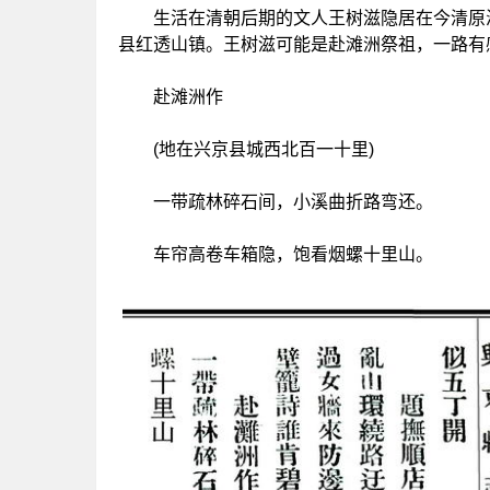
生活在清朝后期的文人王树滋隐居在今清原满
县红透山镇。王树滋可能是赴滩洲祭祖，一路有
赴滩洲作
(地在兴京县城西北百一十里)
一带疏林碎石间，小溪曲折路弯还。
车帘高卷车箱隐，饱看烟螺十里山。