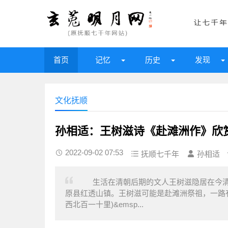
首页
记忆
历史
发现
文化抚顺
孙相适：王树滋诗《赴滩洲作》欣
2022-09-02 07:53
抚顺七千年
孙相适
生活在清朝后期的文人王树滋隐居在今清
原县红透山镇。王树滋可能是赴滩洲祭祖，一
西北百一十里)&emsp...