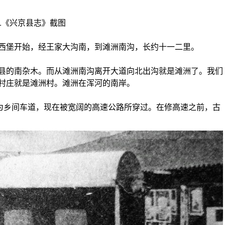
1《兴京县志》截图
堡开始，经王家大沟南，到滩洲南沟，长约十一二里。
的南杂木。而从滩洲南沟离开大道向北出沟就是滩洲了。我们
村庄就是滩洲村。滩洲在浑河的南岸。
为乡间车道，现在被宽阔的高速公路所穿过。在修高速之前，古