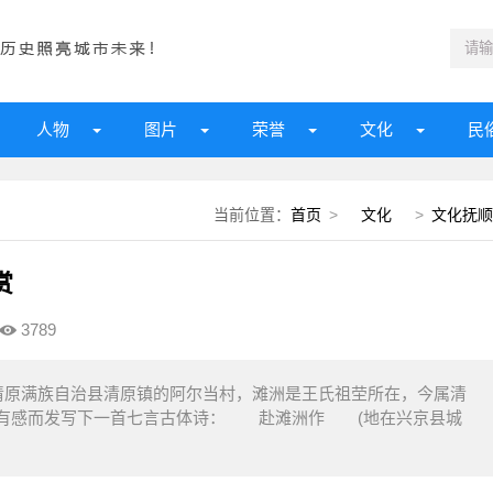
人物
图片
荣誉
文化
民
当前位置：
首页
>
文化
>
文化抚顺
赏
3789
原满族自治县清原镇的阿尔当村，滩洲是王氏祖茔所在，今属清
路有感而发写下一首七言古体诗： 赴滩洲作 (地在兴京县城