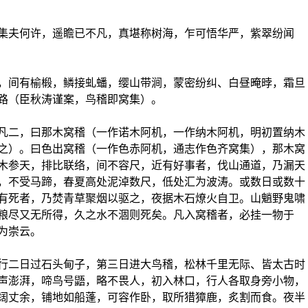
夫何许，遥瞻已不凡，真堪称树海，乍可悟华严，紫翠纷闻
间有榆椴，鳞接虬蟠，缨山带涧，蒙密纷纠、白昼晻㫲，霜旦
路（臣秋涛谨案，鸟稽即窝集）。
二，曰那木窝稽（一作诺木阿机，一作纳木阿机，明初置纳木
之）。曰色出窝稽（一作色赤阿机，通志作色齐窝集），那木窝
木参天，排比联络，间不容尺，近有好事者，伐山通道，乃漏天
，不受马蹄，春夏高处泥淖数尺，低处汇为波涛。或数日或数十
有死者，乃焚青草聚烟以驱之，夜据木石燎火自卫。山魈野鬼啸
粮尽又无所得，久之水不涸则死矣。凡入窝稽者，必挂一物于
为崇云。
二日过石头甸子，第三日进大鸟稽，松林千里无际、皆太古时
声澎湃，啼鸟号鼯，略不畏人，初入林口，行人各取身旁小物，
阔丈余，铺地如船蓬，可容作卧，取所猎獐鹿，炙割而食。夜半