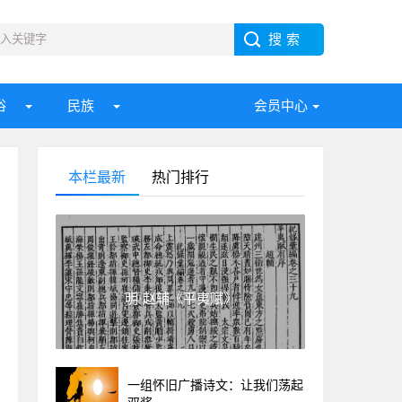
俗
民族
会员中心
本栏最新
热门排行
明·赵辅《平夷赋》
一组怀旧广播诗文：让我们荡起