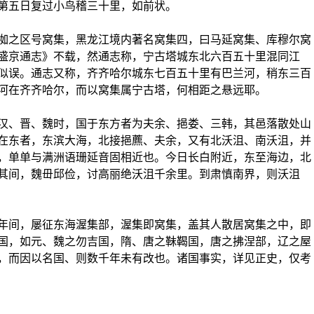
第五日复过小鸟稽三十里，如前状。
之区号窝集，黑龙江境内著名窝集四，曰马延窝集、库穆尔窝
盛京通志》不载，然通志称，宁古塔城东北六百五十里混同江
似误。通志又称，齐齐哈尔城东七百五十里有巴兰河，稍东三百
河在齐齐哈尔，而以窝集属宁古塔，何相距之悬远耶。
、晋、魏时，国于东方者为夫余、挹娄、三韩，其邑落散处山
在东者，东滨大海，北接挹藨、夫余，又有北沃沮、南沃沮，并
，单单与满洲语珊延音固相近也。今日长白附近，东至海边，北
其间，魏毌邱俭，讨高丽绝沃沮千余里。到肃慎南界，则沃沮
间，屡征东海渥集部，渥集即窝集，盖其人散居窝集之中，即
国，如元、魏之勿吉国，隋、唐之靺鞨国，唐之拂涅部，辽之屋
，而因以名国、则数千年未有改也。诸国事实，详见正史，仅考