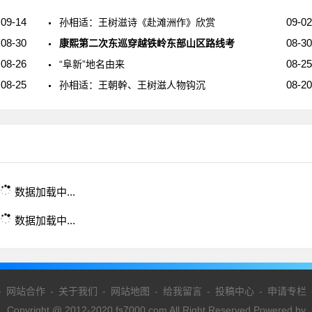
09-14
09-02
孙相适：王树滋诗《赴滩洲作》欣赏
08-30
08-30
康熙第二次东巡穿越铁岭东部山区路线考
08-26
08-25
“阜新”地名由来
08-25
08-20
孙相适：王朝幹、王树滋人物钩沉
数据加载中...
数据加载中...
-
网站合作
-
关于我们
-
网站地图
-
给我留言
-
投稿中心
-
申请专栏
Copyright @ 2012-2020 fs7000.com All Right Reserved Powered by