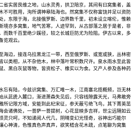
省实居艮维之地，山水灵秀，拱卫陪京，其间有曰窝集者，盖
木不可胜用，洵所谓神皋陆海也。然窝集不仅称富饶并足以资防
处，东限于海，北接俄罗斯、边界数千里，初未设立喀伦，惟赖
斯境亦多窝集，地气苦寒，人迹罕到，从古部落之居于是者，非
，而数千百里绝少蹊径，较之长城巨防尤为险阻。伊古以来，多
备览观云。
海边，接连乌拉黑龙江一带，西至俄罗斯、或宽或狭，丛林密
皆以类相，从不杂他木，林中落叶常积数尺许。泉水雨水至此皆
鼠、黑白灰鼠等物，皆资松子、橡实以为食。又产人参及各种药
忘有陆，今兹识窝集、万汇唯一木，江南塞北揽概频，岂无林
始从茈虒入麓口，渐进萧森失见后，只容线隙露天光，马弗敢旁
雅所记限方域，安能到此杞宋征，参天蔽亏绝飞鸟，其下菁英茁
海会诸佛处，一菩萨一菩提树，心花显映多吉祥，世尘远隔如云
烦灵只呵，不知递阅人代几，阴晴变幻光怪奇，谷神出巧能尔
壤心神清，色惟真色声真声，欲笑嵇含花木疏，点笔聊为窝集