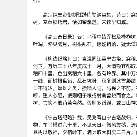
行。
高宗纯皇帝御制驻跸库勒讷窝集，诗曰：窝集
砢，笼蒽锁崿岩，恰如望瀛渤，未饮早知咸。
《高士奇日录》云：乌稽中皆乔松及桦柞树，
叶凋，略见曦月，树根乱石，磥硊错落，疑无道
《柳边纪略》曰：自混同江至宁古塔，窝稽凡
河卫，万历三十八年庚戌十一月，大清额宜都取
稽四十里，色出窝稽六十里，各有岭界、其中万
一线，而树根盘错，乱石坑呀，秋冬则冰雪凝结
日不得达，蚊虻之类，攒啮人马，马畏之不前。
呼，堕人心胆，馁则咽于粮或射禽兽烧而食之。
树，言笑不敢苟若斋然。否则多蹭蹬，或曰山神
《宁古塔纪略》载，吴兆骞自宁古塔赦归，行
物，车马横过六十里，不见天日。微风震撼，涛
悬树以敬神，夕宿岭下，满兵取大树皮二三片，