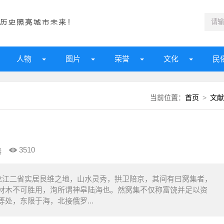
人物
图片
荣誉
文化
民
当前位置：
首页
>
文献
3510
涛
江二省实居艮维之地，山水灵秀，拱卫陪京，其间有曰窝集者，
材木不可胜用，洵所谓神皋陆海也。然窝集不仅称富饶并足以资
处，东限于海，北接俄罗...