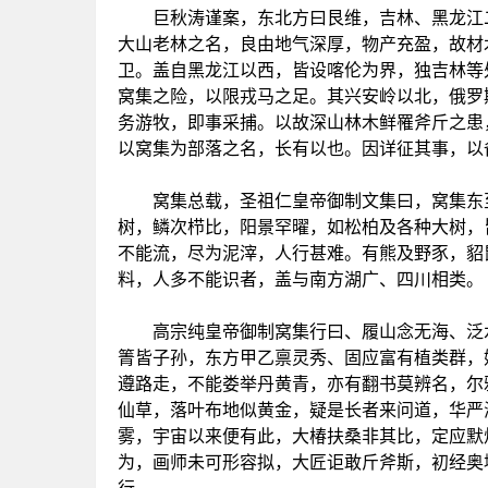
巨秋涛谨案，东北方曰艮维，吉林、黑龙江二
大山老林之名，良由地气深厚，物产充盈，故材
卫。盖自黑龙江以西，皆设喀伦为界，独吉林等
窝集之险，以限戎马之足。其兴安岭以北，俄罗
务游牧，即事采捕。以故深山林木鲜罹斧斤之患
以窝集为部落之名，长有以也。因详征其事，以
窝集总载，圣祖仁皇帝御制文集曰，窝集东至
树，鳞次栉比，阳景罕曜，如松柏及各种大树，
不能流，尽为泥滓，人行甚难。有熊及野豕，貂
料，人多不能识者，盖与南方湖广、四川相类。
高宗纯皇帝御制窝集行曰、履山念无海、泛水
箐皆子孙，东方甲乙禀灵秀、固应富有植类群，
遵路走，不能娄举丹黄青，亦有翻书莫辨名，尔
仙草，落叶布地似黄金，疑是长者来问道，华严
雾，宇宙以来便有此，大椿扶桑非其比，定应默
为，画师未可形容拟，大匠讵敢斤斧斯，初经奥