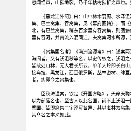
忽闻怪声，山摧地裂，乃千年枯树摧折之声也。
《黑龙江外纪》曰：山中林木蓊蔚、水泽沮洳
集、巴兰窝集、吞窝集，见《幕府图籍》，而《
北，有巴兰窝集，稍东百余里有吞窝集，则图籍
里有吞河，并南流入混同江。夫窝集河水所源，
《窝集国名考》《满洲流源考》曰：谨案两汉
海间者，又有沃沮秽等名，以史传核之，沃沮之
皆散处山林，无大君长所云。单单大岭即长白山
接乌拉、黑龙江，西至俄罗斯，丛林密树、绵亘
者，实即今之窝集也。
臣秋涛谨案，钦定《开国方略》，天命天聪年
以为部落名也。至古人以此名国，尚不止沃沮一
惹国、皆即窝集二字译写各异、其以老林为窝集
其命名之本义如此。