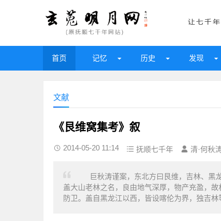
首页
记忆
历史
发现
文献
《艮维窝集考》叙
2014-05-20 11:14
抚顺七千年
清·何秋
巨秋涛谨案，东北方曰艮维，吉林、黑龙
盖大山老林之名，良由地气深厚，物产充盈，故
防卫。盖自黑龙江以西，皆设喀伦为界，独吉林等