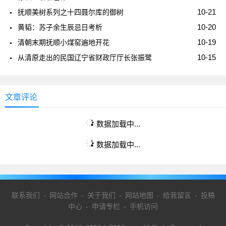
10-21
抚顺美树系列之十四聂尔库的御树
10-20
黄韬：苏子余生辰忌日考析
10-19
清朝末期抚顺小煤窑遍地开花
10-15
从清原走出的民国辽宁省财政厅厅长张振鹭
文章评论
数据加载中...
数据加载中...
联系我们
-
网站合作
-
关于我们
-
网站地图
-
给我留言
-
投稿
中心
-
申请专栏
-
手机访问