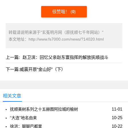
很赞哦！
(
0
)
转载请说明来源于"玄菟明月网（原抚顺七千年网站）"
本文地址：
http://www.fs7000.com/news/?14020.html
上一篇:
赵卫滨：回忆父亲赵东寰指挥的解放抚顺战斗
下一篇:
威震开原“金山好”（下）
相关文章
11-01
抚顺美树系列之十五赫图阿拉城的榆树
10-25
“大连”地名由来
10-22
徐洪：聊聊巴都里