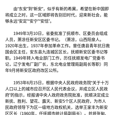
由“东安”到“新安”，似乎有新的希冀，希望在新中国即
将成立之时，这一区域即将告别旧时代，迎来新社会，能
够永远“安定”“安宁”“安恬”。
1949年3月10日，省委批准了抚顺市、区委员会组成
人员，萧凉任新安区区委书记。（萧凉，山西阳泉人。
1920年出生，1937年参加革命工作。曾任唐县青年抗日救
国会区主任，安东县九连城区区长，抚顺新安区委书记等
职。1949年转入电业部门工作，历任抚顺发电厂党委书
记，辽宁发电厂副厂长，东北电业管理局副局长等职）同
年9月将新安区政府改区公所。
1953年6月15日，根据中央人民政府政务院“关于十万
人口以上的城市应召开区人民代表会议，并成立区人民政
府”的指示，经报请中央人政府政务院批准，抚顺决定成立
新抚、胜利、望花、露天、新安5个区人民政府，为市人
民政府领导下为区一级地方政权机关，选举王家丰为新安
区区长（1960年，任抚顺市统计局副局长）。并将张甸、