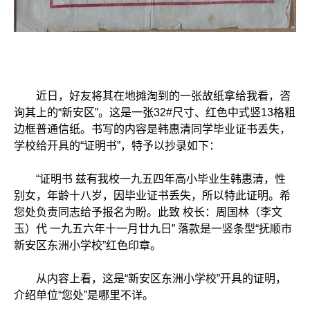
近日，好友将其在地摊淘到的一张故纸拿给我看，咨
询其上的“新安区”。这是一张32#尺寸、红色中式竖13格粗
边框普通信纸。书写的内容是韩惠清同学毕业证书丢失，
学校给开具的“证明书”，特予以抄录如下：
“证明书 兹有我校一九五四年高小毕业生韩惠清，性
别女，年龄十八岁，因毕业证书丢失，所以特此证明。希
您处负责同志给予报名为盼。此致 校长：周国林（李文
玉）代 一九五六年十一月廿九日” 落款是一竖条型“抚顺市
新安区东洲小学校”红色印章。
从内容上看，这是“新安区东洲小学校”开具的证明，
介绍单位“您处”是哪里不详。