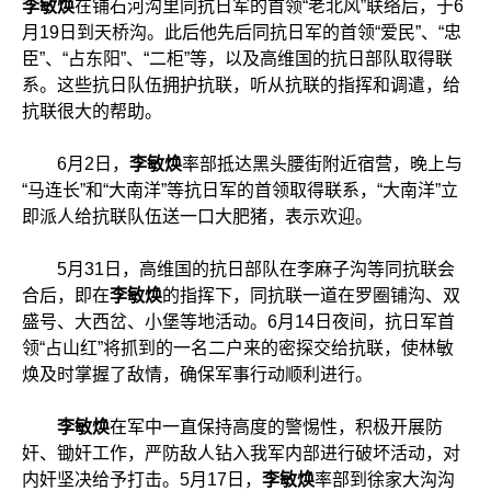
李敏焕
在铺石河沟里同抗日军的首领“老北风”联络后，于6
月19日到天桥沟。此后他先后同抗日军的首领“爱民”、“忠
臣”、“占东阳”、“二柜”等，以及高维国的抗日部队取得联
系。这些抗日队伍拥护抗联，听从抗联的指挥和调遣，给
抗联很大的帮助。
6月2日，
李敏焕
率部抵达黑头腰街附近宿营，晚上与
“马连长”和“大南洋”等抗日军的首领取得联系，“大南洋”立
即派人给抗联队伍送一口大肥猪，表示欢迎。
5月31日，高维国的抗日部队在李麻子沟等同抗联会
合后，即在
李敏焕
的指挥下，同抗联一道在罗圈铺沟、双
盛号、大西岔、小堡等地活动。6月14日夜间，抗日军首
领“占山红”将抓到的一名二户来的密探交给抗联，使林敏
焕及时掌握了敌情，确保军事行动顺利进行。
李敏焕
在军中一直保持高度的警惕性，积极开展防
奸、锄奸工作，严防敌人钻入我军内部进行破坏活动，对
内奸坚决给予打击。5月17日，
李敏焕
率部到徐家大沟沟