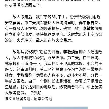
时灰溜溜地返回去了。
敌人撤走后，我军于晚6时下山，在佛爷沟沟门附近
安然宿营。第二天我军抵达大道沟沟里时，群中报告说，
有一群敌人正在龙爪沟烧杀抢掠，残害百姓。
李敏焕
得知
后立即率部出发，很快抵达龙爪沟。这时龙爪沟上空浓烟
滚滚，火光冲天，敌人正在放火烧民房。
敌哨兵发现我军后首先开枪。
李敏焕
当即命令还击敌
人，敌人不知我军虚实，仓皇逃窜。第二天，在三道沟、
林家岭和四道沟一带，我军抓到王甲真的本族、小会的王
班长，经审讯判明，第二区的警察正在沟里沟外一带抢夺
粮食，
李敏焕
鉴于伪警察人数不多，战斗力不强，分兵一
半前去围攻。由于一个副村长逃跑泄密，伪署长闻讯后仓
皇逃跑。我军达到目的地以后，缴获两台马车，车上装满
大米等物资。（待续）
该文章所属专题：
尉常荣专题