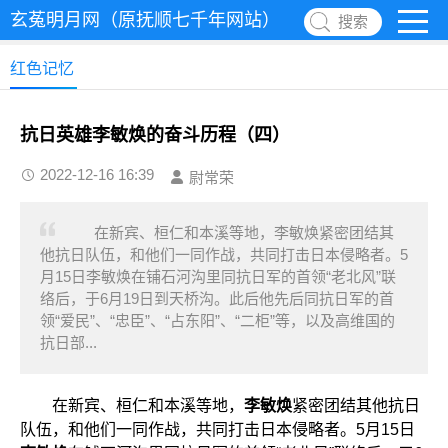
玄菟明月网（原抚顺七千年网站）
搜索
红色记忆
抗日英雄李敏焕的奋斗历程（四）
2022-12-16 16:39
尉常荣
在新宾、桓仁和本溪等地，李敏焕紧密团结其
他抗日队伍，和他们一同作战，共同打击日本侵略者。5
月15日李敏焕在铺石河沟里同抗日军的首领“老北风”联
络后，于6月19日到天桥沟。此后他先后同抗日军的首
领“爱民”、“忠臣”、“占东阳”、“二柜”等，以及高维国的
抗日部...
在新宾、桓仁和本溪等地，
李敏焕
紧密团结其他抗日
队伍，和他们一同作战，共同打击日本侵略者。5月15日