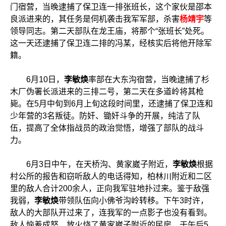
门宿营，当晚逮捕了保卫连一排张班长，这个家伙是邵本
良派进来的，其任务是伺机袭击我军军部，杀害
杨靖宇
等
领导同志。第二天部队在龙王庙，将那个“张班长”处死。
这一天还逮捕了保卫连二排的冯某，经核实后将他开除军
籍。
6月10日，
李敏焕
率部在大东沟宿营，当晚逮捕了杉
木厂伪署长派进来的三排二号，第二天在多道岭将其枪
毙。在5月中旬到6月上旬这段时间里，还逮捕了保卫连和
少年营的3名叛徒。防奸、锄奸斗争的开展，纯洁了队
伍，提高了全体指战员的政治觉悟，增强了部队的战斗
力。
6月3日中午，在天桥沟、黄家崴子附近，
李敏焕
根据
村公所的报告和窃听敌人的电话得知，柏林川附近和二区
里的敌人合计200余人，正向我军驻地扑过来。鉴于敌强
我弱，
李敏焕
带领队伍向小佛爷沟岭转移。下午3时许，
敌人的大部队开过来了，连我军的一点影子也没有看到。
敌人恼羞成怒，放火烧了黄家崴子附近的民房，于午后5