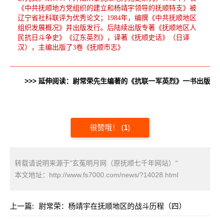
《中共抚顺地方党组织的建立和杨靖宇领导的抚顺特支》被
辽宁省社科联评为优秀论文；1984年，编撰《中共抚顺地区
组织发展概况》并出版发行。后陆续出版专著《抚顺地区人
民抗日斗争史》《辽东英烈》，译著《抚顺史话》（日译
汉），主编出版了3卷《抚顺市志》
>>> 延伸阅读：尉常荣先生编著的《抗联一军英烈》一书出版
很赞哦！
(
1
)
转载请说明来源于"玄菟明月网（原抚顺七千年网站）"
本文地址：
http://www.fs7000.com/news/?14028.html
上一篇:
尉常荣：杨靖宇在抚顺地区的战斗历程（四）