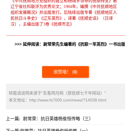
《中共抚顺地方党组织的建立和杨靖宇领导的抚顺特支》被
辽宁省社科联评为优秀论文；1984年，编撰《中共抚顺地区
组织发展概况》并出版发行。后陆续出版专著《抚顺地区人
民抗日斗争史》《辽东英烈》，译著《抚顺史话》（日译
汉），主编出版了3卷《抚顺市志》
>>> 延伸阅读：尉常荣先生编著的《抗联一军英烈》一书出版
很赞哦！
(
0
)
转载请说明来源于"玄菟明月网（原抚顺七千年网站）"
本文地址：
http://www.fs7000.com/news/?14038.html
上一篇:
尉常荣：抗日英雄杨俊恒传略（三）
下一篇:
尉常荣：抗日英雄杨俊恒传略（一）