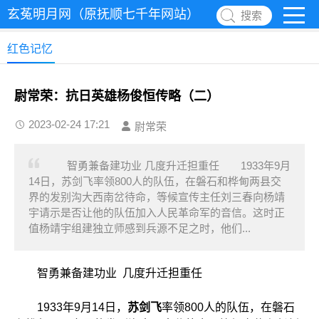
玄菟明月网（原抚顺七千年网站）
搜索
红色记忆
尉常荣：抗日英雄杨俊恒传略（二）
2023-02-24 17:21
尉常荣
智勇兼备建功业 几度升迁担重任 1933年9月
14日，苏剑飞率领800人的队伍，在磐石和桦甸两县交
界的发别沟大西南岔待命，等候宣传主任刘三春向杨靖
宇请示是否让他的队伍加入人民革命军的音信。这时正
值杨靖宇组建独立师感到兵源不足之时，他们...
智勇兼备建功业 几度升迁担重任
1933年9月14日，
苏剑飞
率领800人的队伍，在磐石