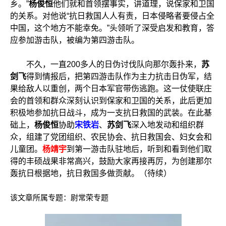
乡。”
杨俊恒
他们就和首领摆事实，讲道理，说保家和卫国
的关系。对他说“抗日救国人人有责，日本侵略者要侵占全
中国，这个地方不能幸免。”头领听了深受启发和教育，答
应参加游击队，被编为第四游击队。
不久，一直200多人的日伪讨伐队向那尔轰扑来，
苏
剑飞
得到情报后，把第四游击队作为主力抗击日伪军，结
果给敌人以重创，两个日本军官带伤逃跑。这一仗使联庄
会的首领和群众深刻认识到保家和卫国的关系，此后更加
积极地参加抗日战斗，成为一支抗日救国的武装。在此基
础上，
杨俊恒
协助
宋铁岩
、
苏剑飞
深入地发动和组织群
众，组建了党团组织、农民协会、抗日救国会、妇女会和
儿童团。
杨靖宇
到第一游击队驻地后，听到和看到他们取
得的丰硕战果非常高兴，鼓励大家再接再厉，为创建那尔
轰抗日根据地，抗日救国多做贡献。（待续）
该文章所属专题：
尉常荣专题