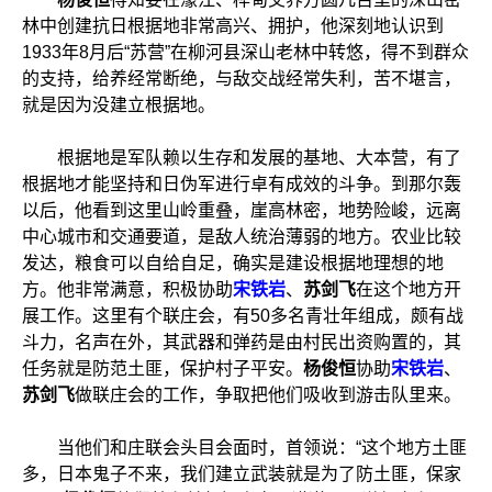
林中创建抗日根据地非常高兴、拥护，他深刻地认识到
1933年8月后“苏营”在柳河县深山老林中转悠，得不到群众
的支持，给养经常断绝，与敌交战经常失利，苦不堪言，
就是因为没建立根据地。
根据地是军队赖以生存和发展的基地、大本营，有了
根据地才能坚持和日伪军进行卓有成效的斗争。到那尔轰
以后，他看到这里山岭重叠，崖高林密，地势险峻，远离
中心城市和交通要道，是敌人统治薄弱的地方。农业比较
发达，粮食可以自给自足，确实是建设根据地理想的地
方。他非常满意，积极协助
宋铁岩
、
苏剑飞
在这个地方开
展工作。这里有个联庄会，有50多名青壮年组成，颇有战
斗力，名声在外，其武器和弹药是由村民出资购置的，其
任务就是防范土匪，保护村子平安。
杨俊恒
协助
宋铁岩
、
苏剑飞
做联庄会的工作，争取把他们吸收到游击队里来。
当他们和庄联会头目会面时，首领说：“这个地方土匪
多，日本鬼子不来，我们建立武装就是为了防土匪，保家