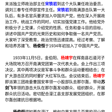
末派独立师政治部主任
宋铁岩
到这个大队兼任政治委员，
调刘三春专任师部宣传主任。
宋铁岩
到南满游击队第一大
队后，有多名官兵要求加入中国共产党，他在深入开展政
治工作，统战工作的同时，切实加强党建工作。他给党外
积极分子上党课，介绍党的性质、任务和奋斗目的目标，
讲述中国共产党的光荣历史和如何争取做一名共产党员。
大家听了深受教育，政治觉悟迅速提高。经过考察、了解
和培养苏建飞、
杨俊恒
于1934年初加入了中国共产党。
1933年11月5日，金伯阳、
杨靖宇
在辉南县石道河子
大场院地方召开南满党团第一次代表大会。会上作出三项
决议，其中两项决议是军事斗争和群众运动要相结合；在
扩大游击区的同时要扩大红军队伍。会议结束后，
杨靖宇
即派第三团政委曹国安率领一小股部队去那尔轰，带动
苏
剑飞
率领的游击大队在那尔轰发动群众、组织群众，开展
群众抗日活动。密切配合濛江县支部发展党团组织，在那
尔轰创建抗日根据地。
杨俊恒
得知要在濛江、桦甸交界方圆几百里的深山密