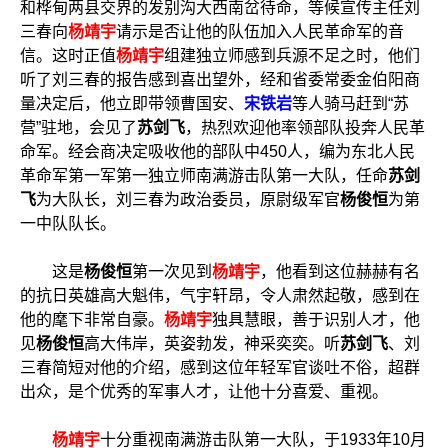
和桦甸两县交界的发别沟大西南岔待命，等候宣传主任刘
三春向
杨靖宇
请示是否让他的队伍加入人民革命军的音
信。这时正值
杨靖宇
组建独立师感到兵源不足之时，他们
听了刘三春的报告感到喜出望外，经和省委常委金伯阳商
量决定后，他立即带领曹国安、
宋铁岩
等人骑马赶到“苏
营”驻地，会见了
苏剑飞
，热烈欢迎他率领部队投奔人民革
命军。经会商决定吸收他的部队中450人，编为东北人民
革命军第一军第一独立师南满游击队第一大队，任命
苏剑
飞
为大队长，刘三春为政治委员，原尉级军官
杨俊恒
为第
一中队队长。
这是
杨俊恒
第一次见到
杨靖宇
，他看到这位赫赫有名
的抗日英雄高大魁伟，气宇轩昂，令人肃然起敬，感到在
他的麾下非常自豪。
杨靖宇
独具慧眼，善于识别人才，他
见
杨俊恒
高大伟岸，英姿勃发，神采奕奕。听
苏剑飞
、刘
三春简短对他的介绍，感到这位年轻军官谈吐不俗，超群
出众，是个优秀的军事人才，让他十分喜爱、重视。
杨靖宇
十分重视南满游击队第一大队，于1933年10月