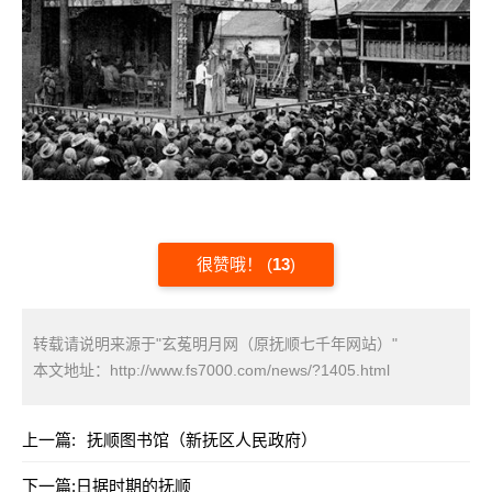
很赞哦！
(
13
)
转载请说明来源于"玄菟明月网（原抚顺七千年网站）"
本文地址：
http://www.fs7000.com/news/?1405.html
上一篇:
抚顺图书馆（新抚区人民政府）
下一篇:
日据时期的抚顺