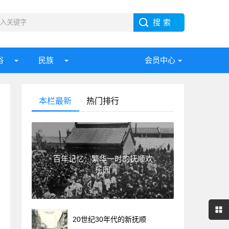
俗
民族
会员中心
本栏最新
热门排行
百年记忆：繁华一时的抚顺欢
乐园
20世纪30年代的新抚顺