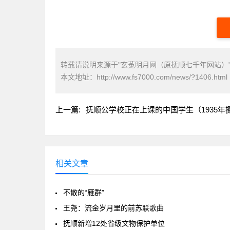
转载请说明来源于"玄菟明月网（原抚顺七千年网站）
本文地址：
http://www.fs7000.com/news/?1406.html
上一篇:
抚顺公学校正在上课的中国学生（1935年
相关文章
不散的“雁群”
王尧：流金岁月里的前苏联歌曲
抚顺新増12处省级文物保护单位