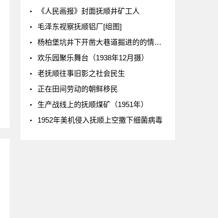
《人民画报》封面抚顺井矿工人
毛泽东视察抚顺铝厂[组图]
杨柏堡坑井下开凿大巷道掘进的的情景。(1921年摄)
欢乐园聚乐舞台（1938年12月摄）
老抚顺往事旧影之社会民生
正在田间劳动的朝鲜移民
生产战线上的抚顺煤矿（1951年）
1952年美机侵入抚顺上空撒下细菌病毒