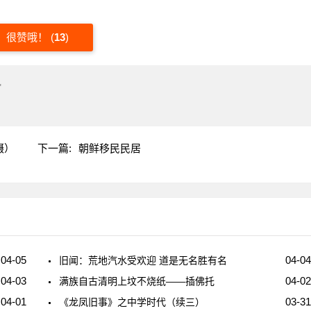
很赞哦！
(
13
)
"
摄）
下一篇:
朝鲜移民民居
04-05
04-04
旧闻：荒地汽水受欢迎 道是无名胜有名
04-03
04-02
满族自古清明上坟不烧纸——插佛托
04-01
03-31
《龙凤旧事》之中学时代（续三）