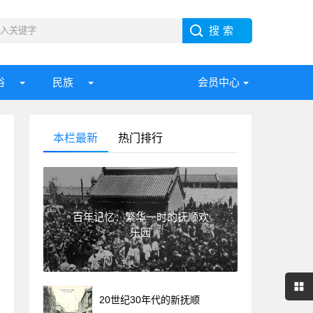
俗
民族
会员中心
本栏最新
热门排行
百年记忆：繁华一时的抚顺欢
乐园
20世纪30年代的新抚顺