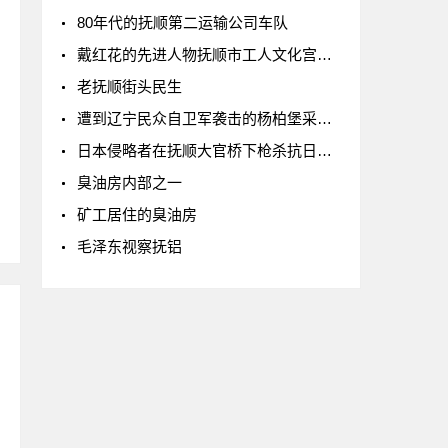
80年代的抚顺第二运输公司车队
戴红花的先进人物抚顺市工人文化宫前大合影
老抚顺街头民生
遭到辽宁民众自卫军袭击的杨柏堡采炭所（1932年摄）
日本侵略者在抚顺大官桥下枪杀抗日志士
臭油房内部之一
矿工居住的臭油房
毛泽东视察抚铝