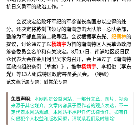
抗日义勇军的政治工作。”
会议决定给败坏军纪的军参谋长高国忠以应得的处
分。还决定将
苏剑飞
领导的南满游击大队第一总队余部，
整编为军部直属第二教导团。会议根据
李东光
、
纪儒林
的
提议，讨论通过了以
杨靖宇
为首的南满特区人民革命政府
筹备委员会名单和有关决定。8月17日，南满地区反日民
众代表大会在金川河里吴家沟召开，会上通过了《南满特
区政府组织条例（草案）》，推举
杨靖宇
、李相俊（
李东
光
）等13人组成特区政府筹备委员会。（待续）
该文章所属专题：
尉常荣专题
免责声明
：
本网站是公益网站，一部分文章、图片、视频
来源于其它媒介，文章内容属于原作者的观点表达，不一
定代表本网站观点。本网站不承担任何法律责任。如有任
何侵犯个人权益和版权问题，请联系我们及时删除!