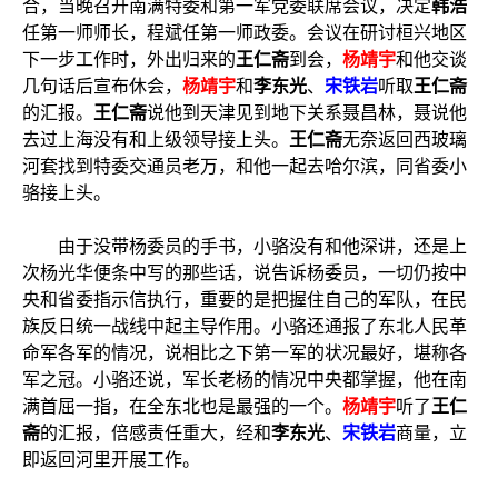
合，当晚召开南满特委和第一军党委联席会议，决定
韩浩
任第一师师长，程斌任第一师政委。会议在研讨桓兴地区
下一步工作时，外出归来的
王仁斋
到会，
杨靖宇
和他交谈
几句话后宣布休会，
杨靖宇
和
李东光
、
宋铁岩
听取
王仁斋
的汇报。
王仁斋
说他到天津见到地下关系聂昌林，聂说他
去过上海没有和上级领导接上头。
王仁斋
无奈返回西玻璃
河套找到特委交通员老万，和他一起去哈尔滨，同省委小
骆接上头。
由于没带杨委员的手书，小骆没有和他深讲，还是上
次杨光华便条中写的那些话，说告诉杨委员，一切仍按中
央和省委指示信执行，重要的是把握住自己的军队，在民
族反日统一战线中起主导作用。小骆还通报了东北人民革
命军各军的情况，说相比之下第一军的状况最好，堪称各
军之冠。小骆还说，军长老杨的情况中央都掌握，他在南
满首屈一指，在全东北也是最强的一个。
杨靖宇
听了
王仁
斋
的汇报，倍感责任重大，经和
李东光
、
宋铁岩
商量，立
即返回河里开展工作。