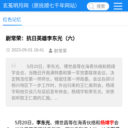
玄菟明月网（原抚顺七千年网站）
搜索
红色记忆
尉常荣：抗日英雄李东光（六）
2023-09-01 16:41
尉常荣
5月20日，李东光、傅世昌等在海青伙络和杨靖
宇会合，当晚召开南满特委和第一军党委联席会议，决
定韩浩任第一师师长，程斌任第一师政委。会议在研讨
桓兴地区下一步工作时，外出归来的王仁斋到会，杨靖
宇和他交谈几句话后宣布休会，杨靖宇和李东光、宋铁
岩听取王仁斋的汇报。...
5月20日，
李东光
、傅世昌等在海青伙络和
杨靖宇
会