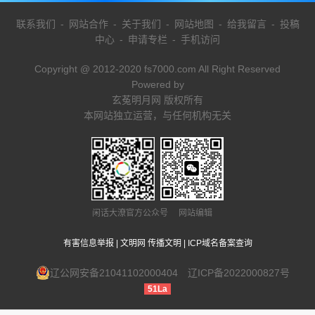
联系我们
-
网站合作
-
关于我们
-
网站地图
-
给我留言
-
投稿
中心
-
申请专栏
-
手机访问
Copyright @ 2012-2020 fs7000.com All Right Reserved
Powered by
玄菟明月网 版权所有
本网站独立运营，与任何机构无关
闲话大潦官方公众号 网站编辑
有害信息举报
|
文明网 传播文明
|
ICP域名备案查询
辽公网安备21041102000404
辽ICP备2022000827号
51La