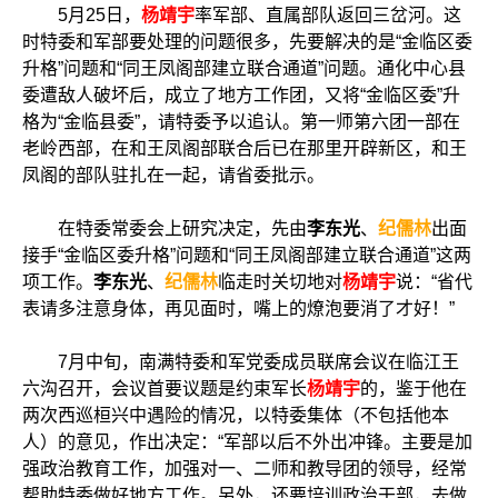
5月25日，
杨靖宇
率军部、直属部队返回三岔河。这
时特委和军部要处理的问题很多，先要解决的是“金临区委
升格”问题和“同王凤阁部建立联合通道”问题。通化中心县
委遭敌人破坏后，成立了地方工作团，又将“金临区委”升
格为“金临县委”，请特委予以追认。第一师第六团一部在
老岭西部，在和王凤阁部联合后已在那里开辟新区，和王
凤阁的部队驻扎在一起，请省委批示。
在特委常委会上研究决定，先由
李东光
、
纪儒林
出面
接手“金临区委升格”问题和“同王凤阁部建立联合通道”这两
项工作。
李东光
、
纪儒林
临走时关切地对
杨靖宇
说：“省代
表请多注意身体，再见面时，嘴上的燎泡要消了才好！”
7月中旬，南满特委和军党委成员联席会议在临江王
六沟召开，会议首要议题是约束军长
杨靖宇
的，鉴于他在
两次西巡桓兴中遇险的情况，以特委集体（不包括他本
人）的意见，作出决定：“军部以后不外出冲锋。主要是加
强政治教育工作，加强对一、二师和教导团的领导，经常
帮助特委做好地方工作。另外，还要培训政治干部，去做